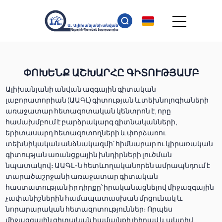
ՓՈԽԵՆՔ ԱՇԽԱՐՀԸ ԳԻՏՈՒԹՅԱՄԲ
Ալիխանյանի անվան ազգային գիտական
լաբորատորիան (ԱԱԳԼ) գիտության և տեխնոլոգիաների
առաջատար հետազոտական կենտրոն է, որը
համախմբում է բարձրակարգ գիտնականների,
երիտասարդ հետազոտողների և փորձառու
տեխնիկական անձնակազմի՝ հիմնարար ու կիրառական
գիտության առանցքային խնդիրների լուծման
նպատակով։ ԱԱԳԼ-ն հետևողականորեն ամրապնդում է
տարածաշրջանի առաջատար գիտական
հաստատության իր դիրքը՝ իրականացնելով միջազգային
չափանիշներին համապատասխան մրցունակ և
նորարարական հետազոտություններ։ Որպես
միջազգային գիտական համայնքի լիիրավ և ակտիվ