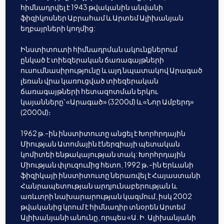
հիմնադրվել է 1943 թվականին անվանի
ֆիզիկոսներ Աբրահամ և Արտեմ Ալիխանյան
եղբայրների կողմից:
Ինստիտուտի հիմնադրման ակունքներում
ընկած է տիեզերական ճառագայթների
ուսումնասիրությունը և այդ նպատակով Արագած
լեռան վրա կառուցված տիեզերական
ճառագայթների հետազոտման երկու
կայանները՝ «Արագած» (3200մ) և «Նոր Ամբերդ»
(2000մ)։
1962 թ.-ին ինստիտուտը անցել է Խորհրդային
Միության Ատոմային էներգիայի պետական
կոմիտեի ենթակայության տակ: Խորհրդային
Միության փլուզումից հետո, 1992 թ․-ին Երևանի
ֆիզիկայի ինստիտուտը ներառվել է Հայաստանի
Հանրապետության արդյունաբերության և
առևտրի նախարարության կազմում, իսկ 2002
թվականից կրում է հիմնադիր տնօրեն Արտեմ
Ալիխանյանի անունը, որպես «Ա. Ի. Ալիխանյանի