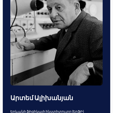
Արտեմ Ալիխանյան
Երևանի ֆիզիկայի ինստիտուտը (ԵրՖԻ)