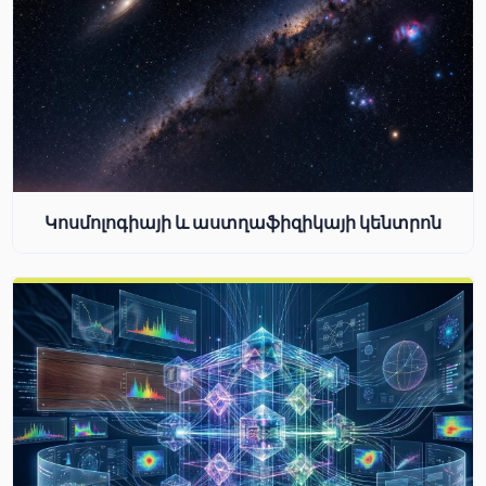
Կոսմոլոգիայի և աստղաֆիզիկայի կենտրոն