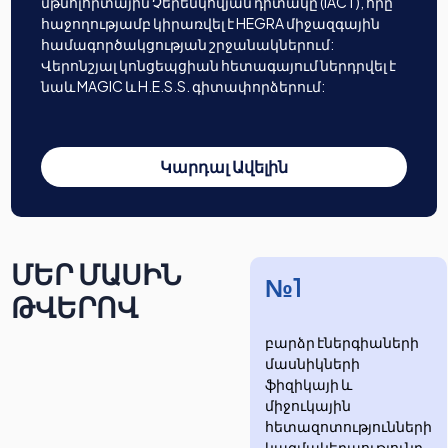
մթնոլորտային Չերենկովյան դիտակը (IACT), որը
հաջողությամբ կիրառվել է HEGRA միջազգային
համագործակցության շրջանակներում:
Վերոնշյալ կոնցեպցիան հետագայում ներդրվել է
նաև MAGIC և H.E.S.S. գիտափորձերում:
Կարդալ Ավելին
ՄԵՐ ՄԱՍԻՆ
№1
ԹՎԵՐՈՎ
բարձր էներգիաների
մասնիկների
ֆիզիկայի և
միջուկային
հետազոտությունների
​​​​կազմակերպությունը