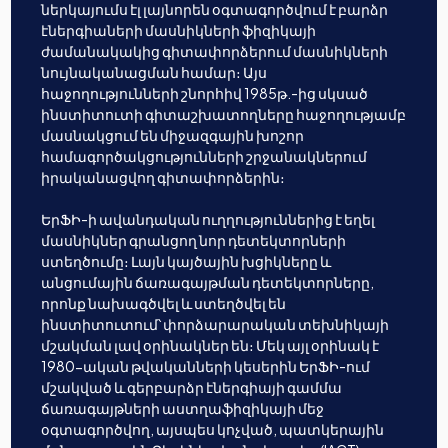
ներկայումս էլ լայնորեն օգտագործվում է բարձր
էներգիաների մասնիկների ֆիզիկայի
ժամանակակից գիտափորձերում մասնիկների
նույնականացման համար։ Այս
հաջողությունների շնորհիվ 1985թ.-ից սկսած
ինստիտուտի գիտաշխատողները հաջողությամբ
մասնակցում են միջազգային խոշոր
համագործակցությունների շրջանակներում
իրականացվող գիտափորձերին։
ԵրՖԻ-ի ավանդական ուղղություններից է եղել
մասնիկներ գրանցող նոր դետեկտորների
ստեղծումը։ Լայն կայծային խցիկները և
անցումային ճառագայթման դետեկտորները,
որոնք նախագծվել և ստեղծվել են
ինստիտուտում՝ փորձարարական տեխնիկայի
մշակման լավ օրինակներ են։ Մեկ այլ օրինակ է
1980-ական թվականների կեսերին ԵրՖԻ-ում
մշակված և գերբարձր էներգիայի գամմա
ճառագայթների աստղաֆիզիկայի մեջ
օգտագործվող, այսպես կոչված, պատկերային