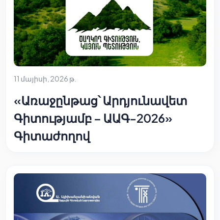
11 մայիսի, 2026 թ.
«Առաջընթաց՝ Արդյունավետ
Գիտությամբ – ԱԱԳ-2026»
Գիտաժողով