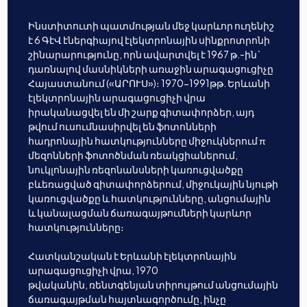
Ինստիտուտի պատմության մեջ կարևոր ուղենիշ
է 6 ԳէՎ էներգիայով էլեկտրոնային սինքրոտրոնի
շինարարությունը, որն ավարտվել է 1967 թ.-ին`
դառնալով մասնիկների առաջին արագացուցիչը
Հայաստանում («ԱՐՈՒՍ»)։ 1970-1991թթ. Երևանի
էլեկտրոնային արագացուցիչի վրա
իրականացվել են մի շարք գիտափորձեր, այդ
թվում ուսումնասիրվել են ֆոտոնների
հադրոնային հատկությունները միջուկներում π
մեզոնների ֆոտոծնման ռեակցիաներում,
նուկլոնային ռեզոնանսների կառուցվածքը
բևեռացված գիտափորձերում, միջուկային նյութի
կառուցվածքը և հատկությունները, անցումային
և կանալացման ճառագայթումների կարևոր
հատկությունները։
Հատկանշական է Երևանի էլեկտրոնային
արագացուցիչի վրա, 1970
թվականին, ռենտգենյան տիրույթում անցումային
ճառագայթման հայտնագործումը, ինչը