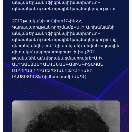
անվան Երևանի ֆիզիկայի ինստիտուտ»
պետական ոչ առևտրային կազմակերպություն։
2010 թվականի հունիսի 17-ին ՀՀ
Կառավարության որոշմամբ «Ա. Ի. Ալիխանյանի
անվան Երևանի ֆիզիկայի ինստիտուտ»
պետական ոչ առևտրային կազմակերպությունը
վերանվանվել է «Ա. Ալիխանյանի անվան ազգային
գիտական լաբորատորիա»-ի, իսկ 2011
թվականին այն վերակազմավորվել է «Ա. Ի.
ԱԼԻԽԱՆՅԱՆԻ ԱՆՎԱՆ ԱԶԳԱՅԻՆ ԳԻՏԱԿԱՆ
ԼԱԲՈՐԱՏՈՐԻԱ (ԵՐԵՎԱՆԻ ՖԻԶԻԿԱՅԻ
ԻՆՍՏԻՏՈՒՏ)» հիմնադրամի (ԱԱԳԼ)։