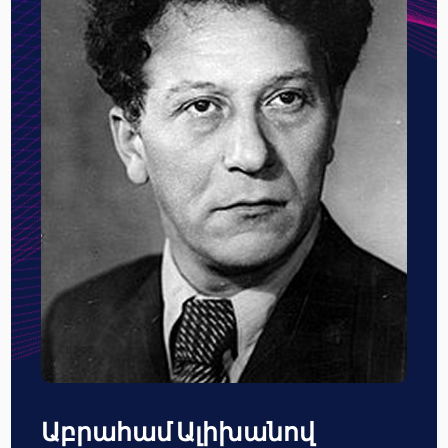
Աբրահամ Ալիխանով