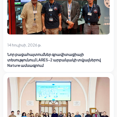
14 հուլիսի, 2026 թ.
Նոր բացահայտումներ գրավիտացիայի
տեսությունում LARES-2 արբանյակի տվյալներով
Nature ամսագրում