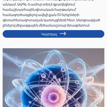
անդամ, ԱԱԳԼ-ն ամուր տեղ է զբաղեցնում
համաշխարհային գիտական հարթակում՝
համագործակցելով ավելի քան 50 երկրների
գիտահետազոտական կառույցների հետ, ներգրավված
լինելով միջազգային մեծամասշտաբ ծրագրերում։
Կարդալ