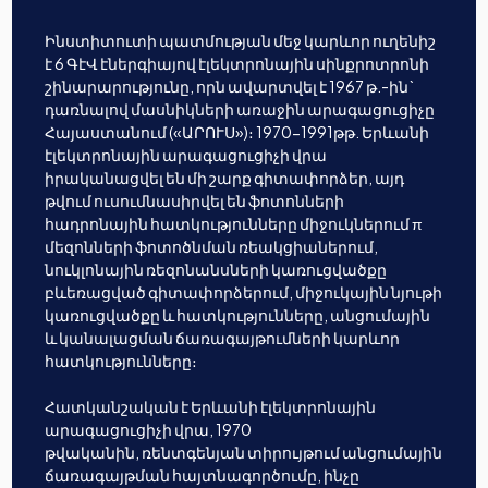
Ինստիտուտի պատմության մեջ կարևոր ուղենիշ
է 6 ԳէՎ էներգիայով էլեկտրոնային սինքրոտրոնի
շինարարությունը, որն ավարտվել է 1967 թ.-ին`
դառնալով մասնիկների առաջին արագացուցիչը
Հայաստանում («ԱՐՈՒՍ»)։ 1970-1991թթ. Երևանի
էլեկտրոնային արագացուցիչի վրա
իրականացվել են մի շարք գիտափորձեր, այդ
թվում ուսումնասիրվել են ֆոտոնների
հադրոնային հատկությունները միջուկներում π
մեզոնների ֆոտոծնման ռեակցիաներում,
նուկլոնային ռեզոնանսների կառուցվածքը
բևեռացված գիտափորձերում, միջուկային նյութի
կառուցվածքը և հատկությունները, անցումային
և կանալացման ճառագայթումների կարևոր
հատկությունները։
Հատկանշական է Երևանի էլեկտրոնային
արագացուցիչի վրա, 1970
թվականին, ռենտգենյան տիրույթում անցումային
ճառագայթման հայտնագործումը, ինչը