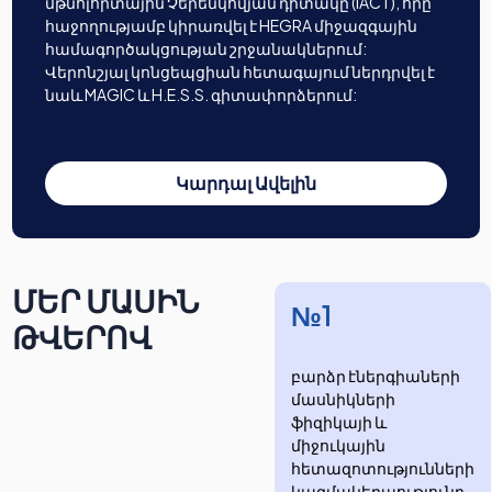
մթնոլորտային Չերենկովյան դիտակը (IACT), որը
հաջողությամբ կիրառվել է HEGRA միջազգային
համագործակցության շրջանակներում:
Վերոնշյալ կոնցեպցիան հետագայում ներդրվել է
նաև MAGIC և H.E.S.S. գիտափորձերում:
Կարդալ Ավելին
ՄԵՐ ՄԱՍԻՆ
№1
ԹՎԵՐՈՎ
բարձր էներգիաների
մասնիկների
ֆիզիկայի և
միջուկային
հետազոտությունների
​​​​կազմակերպությունը