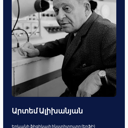
Արտեմ Ալիխանյան
Երևանի ֆիզիկայի ինստիտուտը (ԵրՖԻ)