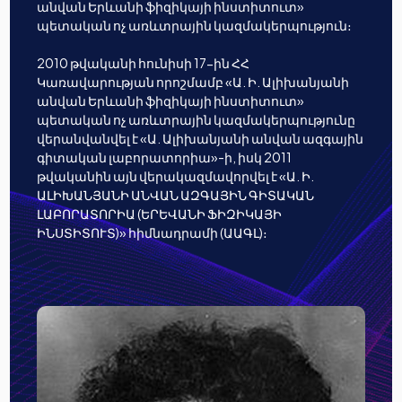
անվան Երևանի ֆիզիկայի ինստիտուտ»
պետական ոչ առևտրային կազմակերպություն։
2010 թվականի հունիսի 17-ին ՀՀ
Կառավարության որոշմամբ «Ա. Ի. Ալիխանյանի
անվան Երևանի ֆիզիկայի ինստիտուտ»
պետական ոչ առևտրային կազմակերպությունը
վերանվանվել է «Ա. Ալիխանյանի անվան ազգային
գիտական լաբորատորիա»-ի, իսկ 2011
թվականին այն վերակազմավորվել է «Ա. Ի.
ԱԼԻԽԱՆՅԱՆԻ ԱՆՎԱՆ ԱԶԳԱՅԻՆ ԳԻՏԱԿԱՆ
ԼԱԲՈՐԱՏՈՐԻԱ (ԵՐԵՎԱՆԻ ՖԻԶԻԿԱՅԻ
ԻՆՍՏԻՏՈՒՏ)» հիմնադրամի (ԱԱԳԼ)։