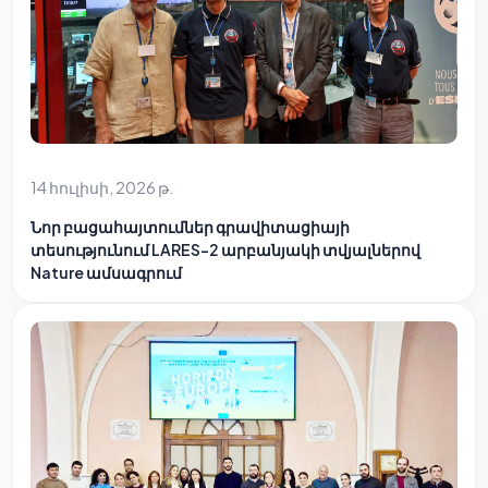
14 հուլիսի, 2026 թ.
Նոր բացահայտումներ գրավիտացիայի
տեսությունում LARES-2 արբանյակի տվյալներով
Nature ամսագրում