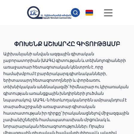
ՓՈԽԵՆՔ ԱՇԽԱՐՀԸ ԳԻՏՈՒԹՅԱՄԲ
Ալիխանյանի անվան ազգային գիտական
լաբորատորիան (ԱԱԳԼ) գիտության և տեխնոլոգիաների
առաջատար հետազոտական կենտրոն է, որը
համախմբում է բարձրակարգ գիտնականների,
երիտասարդ հետազոտողների և փորձառու
տեխնիկական անձնակազմի՝ հիմնարար ու կիրառական
գիտության առանցքային խնդիրների լուծման
նպատակով։ ԱԱԳԼ-ն հետևողականորեն ամրապնդում է
տարածաշրջանի առաջատար գիտական
հաստատության իր դիրքը՝ իրականացնելով միջազգային
չափանիշներին համապատասխան մրցունակ և
նորարարական հետազոտություններ։ Որպես
միջազգային գիտական համայնքի լիիրավ և ակտիվ