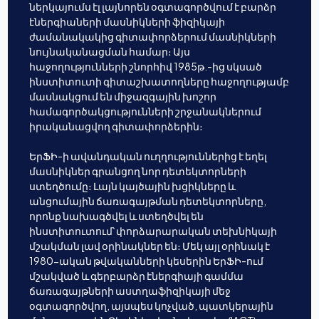
ներկայումս էլ լայնորեն օգտագործվում է բարձր
էներգիաների մասնիկների ֆիզիկայի
ժամանակակից գիտափորձերում մասնիկների
նույնականացման համար։ Այս
հաջողությունների շնորհիվ 1985թ.-ից սկսած
ինստիտուտի գիտաշխատողները հաջողությամբ
մասնակցում են միջազգային խոշոր
համագործակցությունների շրջանակներում
իրականացվող գիտափորձերին։
ԵրՖԻ-ի ավանդական ուղղություններից է եղել
մասնիկներ գրանցող նոր դետեկտորների
ստեղծումը։ Լայն կայծային խցիկները և
անցումային ճառագայթման դետեկտորները,
որոնք նախագծվել և ստեղծվել են
ինստիտուտում՝ փորձարարական տեխնիկայի
մշակման լավ օրինակներ են։ Մեկ այլ օրինակ է
1980-ական թվականների կեսերին ԵրՖԻ-ում
մշակված և գերբարձր էներգիայի գամմա
ճառագայթների աստղաֆիզիկայի մեջ
օգտագործվող, այսպես կոչված, պատկերային