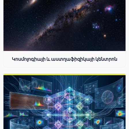
Կոսմոլոգիայի և աստղաֆիզիկայի կենտրոն