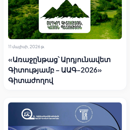
11 մայիսի, 2026 թ.
«Առաջընթաց՝ Արդյունավետ
Գիտությամբ – ԱԱԳ-2026»
Գիտաժողով