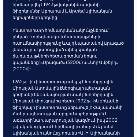
հիմնադրվել է 1943 թվականին անվանի
ֆիզիկոսներ Աբրահամ և Արտեմ Ալիխանյան
եղբայրների կողմից:
Ինստիտուտի հիմնադրման ակունքներում
ընկած է տիեզերական ճառագայթների
ուսումնասիրությունը և այդ նպատակով Արագած
լեռան վրա կառուցված տիեզերական
ճառագայթների հետազոտման երկու
կայանները՝ «Արագած» (3200մ) և «Նոր Ամբերդ»
(2000մ)։
1962 թ.-ին ինստիտուտը անցել է Խորհրդային
Միության Ատոմային էներգիայի պետական
կոմիտեի ենթակայության տակ: Խորհրդային
Միության փլուզումից հետո, 1992 թ․-ին Երևանի
ֆիզիկայի ինստիտուտը ներառվել է Հայաստանի
Հանրապետության արդյունաբերության և
առևտրի նախարարության կազմում, իսկ 2002
թվականից կրում է հիմնադիր տնօրեն Արտեմ
Ալիխանյանի անունը, որպես «Ա. Ի. Ալիխանյանի