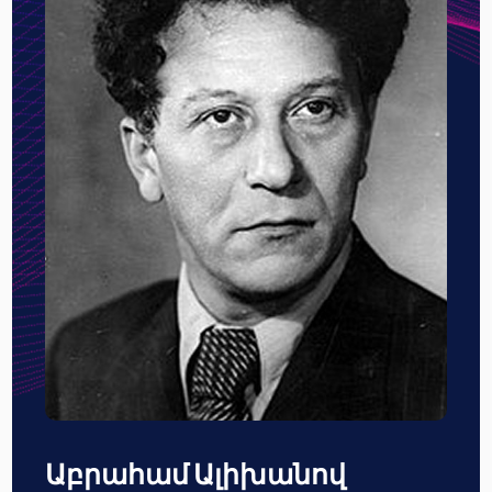
Աբրահամ Ալիխանով