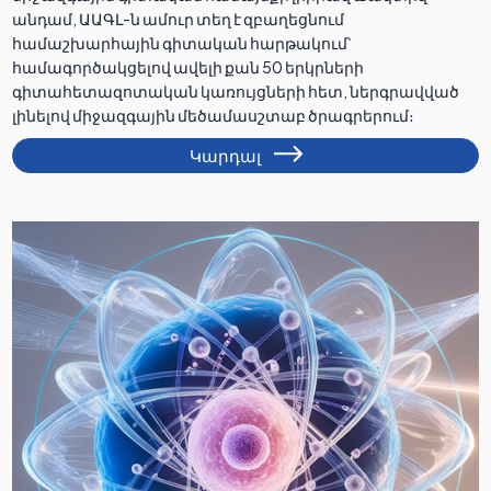
անդամ, ԱԱԳԼ-ն ամուր տեղ է զբաղեցնում
համաշխարհային գիտական հարթակում՝
համագործակցելով ավելի քան 50 երկրների
գիտահետազոտական կառույցների հետ, ներգրավված
լինելով միջազգային մեծամասշտաբ ծրագրերում։
Կարդալ