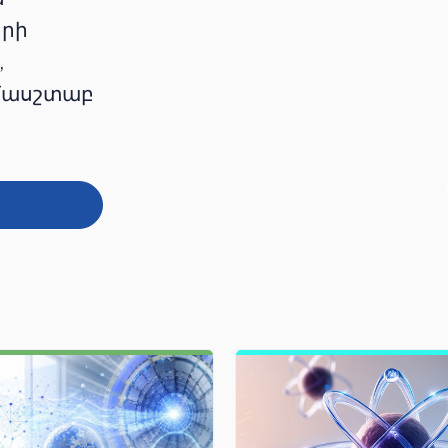
երի
,
ամասշտաբ