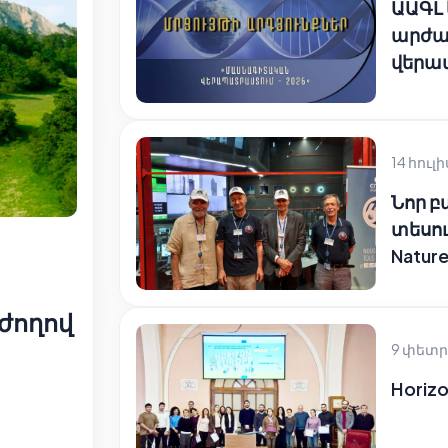
ԱԱԳԼ
արժա
վերա
14 հուլի
Նոր 
տեսու
Natur
ժողով
9 փետր
Horizo