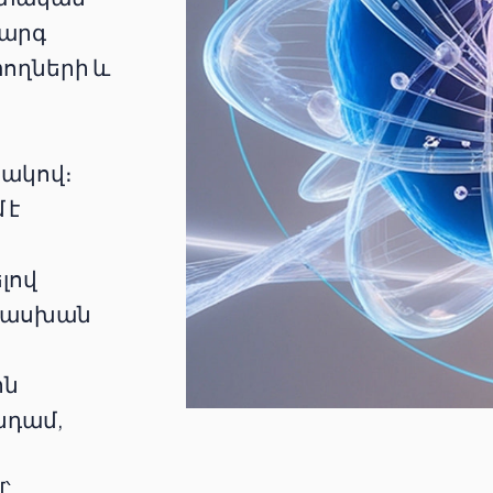
կարգ
ողների և
տակով։
 է
ն
լով
տասխան
ին
նդամ,
՝