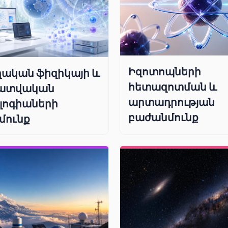
Իզոտոպների
ական ֆիզիկայի և
հետազոտման և
ատվական
արտադրության
լոգիաների
բաժանմունք
մունք