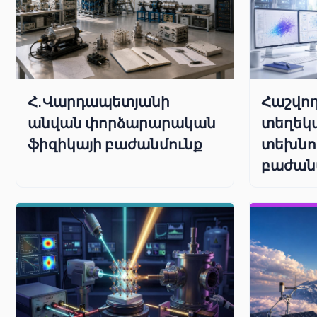
Հաշվող
Հ.Վարդապետյանի
տեղեկ
անվան փորձարարական
տեխնո
ֆիզիկայի բաժանմունք
բաժան