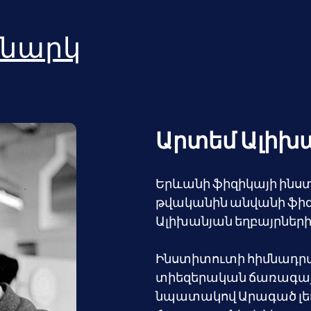
նարկ
Արտեմ Ալիխ
Երևանի ֆիզիկայի ինստի
թվականին անվանի ֆիզ
Ալիխանյան եղբայրների
Ինստիտուտի հիմնադրմա
տիեզերական ճառագայթն
նպատակով Արագած լե