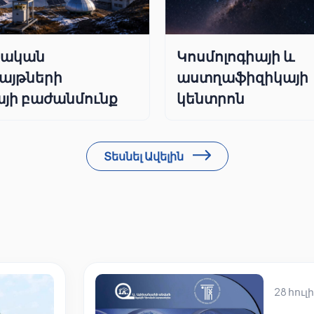
րական
Կոսմոլոգիայի և
այթների
աստղաֆիզիկայի
յի բաժանմունք
կենտրոն
Տեսնել Ավելին
28 հուլի