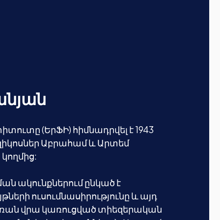
անյան
տուտը (ԵրՖԻ) հիմնադրվել է 1943
իկոսներ Աբրահամ և Արտեմ
 կողմից:
ն ակունքներում ընկած է
երի ուսումնասիրությունը և այդ
ռան վրա կառուցված տիեզերական