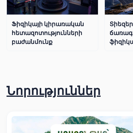
Ֆիզիկայի կիրառական
Տիեզե
հետազոտությունների
ճառագ
բաժանմունք
ֆիզիկա
Նորություններ