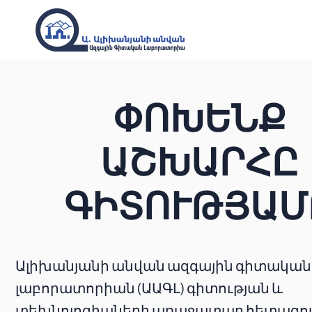
ՓՈԽԵՆՔ
ԱՇԽԱՐՀԸ
ԳԻՏՈՒԹՅԱՄ
Ալիխանյանի անվան ազգային գիտական
լաբորատորիան (ԱԱԳԼ) գիտության և
տեխնոլոգիաների առաջատար հետազ