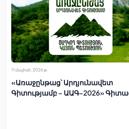
11 մայիսի, 2026 թ.
«Առաջընթաց՝ Արդյունավետ
Գիտությամբ – ԱԱԳ-2026» Գիտա