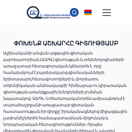
ՓՈԽԵՆՔ ԱՇԽԱՐՀԸ ԳԻՏՈՒԹՅԱՄԲ
Ալիխանյանի անվան ազգային գիտական
լաբորատորիան (ԱԱԳԼ) գիտության և տեխնոլոգիաների
առաջատար հետազոտական կենտրոն է, որը
համախմբում է բարձրակարգ գիտնականների,
երիտասարդ հետազոտողների և փորձառու
տեխնիկական անձնակազմի՝ հիմնարար ու կիրառական
գիտության առանցքային խնդիրների լուծման
նպատակով։ ԱԱԳԼ-ն հետևողականորեն ամրապնդում է
տարածաշրջանի առաջատար գիտական
հաստատության իր դիրքը՝ իրականացնելով միջազգային
չափանիշներին համապատասխան մրցունակ և
նորարարական հետազոտություններ։ Որպես
միջազգային գիտական համայնքի լիիրավ և ակտիվ