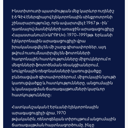
Ինստիտուտի պատմության մեջ կարևոր ուղենիշ
է 6 ԳէՎ էներգիայով էլեկտրոնային սինքրոտրոնի
շինարարությունը, որն ավարտվել է 1967 թ.-ին`
դառնալով մասնիկների առաջին արագացուցիչը
Հայաստանում («ԱՐՈՒՍ»)։ 1970-1991թթ. Երևանի
էլեկտրոնային արագացուցիչի վրա
իրականացվել են մի շարք գիտափորձեր, այդ
թվում ուսումնասիրվել են ֆոտոնների
հադրոնային հատկությունները միջուկներում π
մեզոնների ֆոտոծնման ռեակցիաներում,
նուկլոնային ռեզոնանսների կառուցվածքը
բևեռացված գիտափորձերում, միջուկային նյութի
կառուցվածքը և հատկությունները, անցումային
և կանալացման ճառագայթումների կարևոր
հատկությունները։
Հատկանշական է Երևանի էլեկտրոնային
արագացուցիչի վրա, 1970
թվականին, ռենտգենյան տիրույթում անցումային
ճառագայթման հայտնագործումը, ինչը