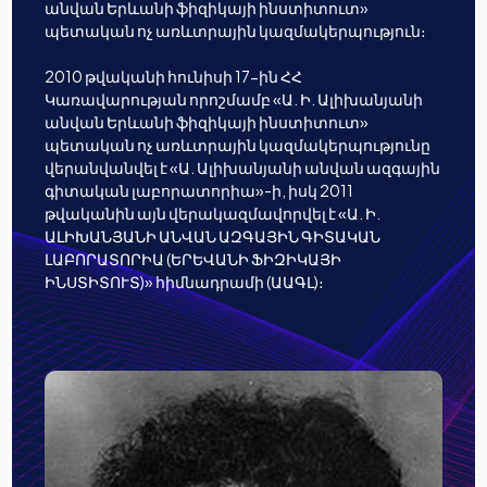
անվան Երևանի ֆիզիկայի ինստիտուտ»
պետական ոչ առևտրային կազմակերպություն։
2010 թվականի հունիսի 17-ին ՀՀ
Կառավարության որոշմամբ «Ա. Ի. Ալիխանյանի
անվան Երևանի ֆիզիկայի ինստիտուտ»
պետական ոչ առևտրային կազմակերպությունը
վերանվանվել է «Ա. Ալիխանյանի անվան ազգային
գիտական լաբորատորիա»-ի, իսկ 2011
թվականին այն վերակազմավորվել է «Ա. Ի.
ԱԼԻԽԱՆՅԱՆԻ ԱՆՎԱՆ ԱԶԳԱՅԻՆ ԳԻՏԱԿԱՆ
ԼԱԲՈՐԱՏՈՐԻԱ (ԵՐԵՎԱՆԻ ՖԻԶԻԿԱՅԻ
ԻՆՍՏԻՏՈՒՏ)» հիմնադրամի (ԱԱԳԼ)։