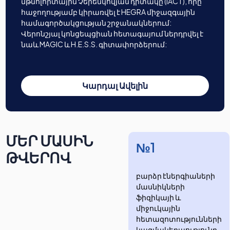
մթնոլորտային Չերենկովյան դիտակը (IACT), որը
հաջողությամբ կիրառվել է HEGRA միջազգային
համագործակցության շրջանակներում:
Վերոնշյալ կոնցեպցիան հետագայում ներդրվել է
նաև MAGIC և H.E.S.S. գիտափորձերում:
Կարդալ Ավելին
ՄԵՐ ՄԱՍԻՆ
№1
ԹՎԵՐՈՎ
բարձր էներգիաների
մասնիկների
ֆիզիկայի և
միջուկային
հետազոտությունների
​​​​կազմակերպությունը