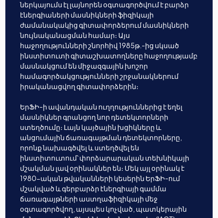
ներկայումս էլ լայնորեն օգտագործվում է բարձր
էներգիաների մասնիկների ֆիզիկայի
ժամանակակից գիտափորձերում մասնիկների
նույնականացման համար։ Այս
հաջողությունների շնորհիվ 1985թ.-ից սկսած
ինստիտուտի գիտաշխատողները հաջողությամբ
մասնակցում են միջազգային խոշոր
համագործակցությունների շրջանակներում
իրականացվող գիտափորձերին։
ԵրՖԻ-ի ավանդական ուղղություններից է եղել
մասնիկներ գրանցող նոր դետեկտորների
ստեղծումը։ Լայն կայծային խցիկները և
անցումային ճառագայթման դետեկտորները,
որոնք նախագծվել և ստեղծվել են
ինստիտուտում՝ փորձարարական տեխնիկայի
մշակման լավ օրինակներ են։ Մեկ այլ օրինակ է
1980-ական թվականների կեսերին ԵրՖԻ-ում
մշակված և գերբարձր էներգիայի գամմա
ճառագայթների աստղաֆիզիկայի մեջ
օգտագործվող, այսպես կոչված, պատկերային