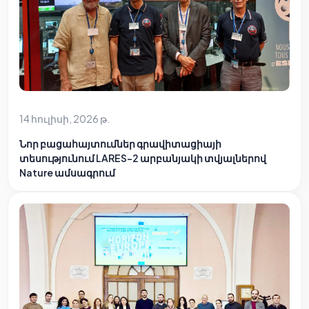
14 հուլիսի, 2026 թ.
Նոր բացահայտումներ գրավիտացիայի
տեսությունում LARES-2 արբանյակի տվյալներով
Nature ամսագրում