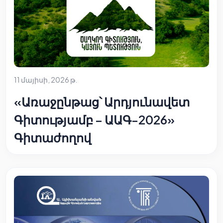
11 մայիսի, 2026 թ.
«Առաջընթաց՝ Արդյունավետ
Գիտությամբ – ԱԱԳ-2026»
Գիտաժողով