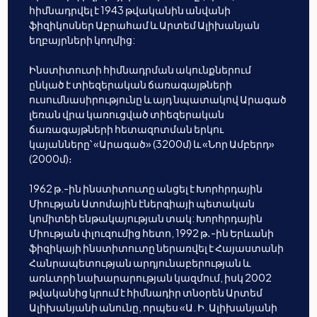
հիմնադրվել է 1943 թվականին անվանի
ֆիզիկոսներ Աբրահամ և Արտեմ Ալիխանյան
եղբայրների կողմից:
Ինստիտուտի հիմնադրման ակունքներում
ընկած է տիեզերական ճառագայթների
ուսումնասիրությունը և այդ նպատակով Արագած
լեռան վրա կառուցված տիեզերական
ճառագայթների հետազոտման երկու
կայանները՝ «Արագած» (3200մ) և «Նոր Ամբերդ»
(2000մ)։
1962 թ.-ին ինստիտուտը անցել է Խորհրդային
Միության Ատոմային էներգիայի պետական
կոմիտեի ենթակայության տակ: Խորհրդային
Միության փլուզումից հետո, 1992 թ․-ին Երևանի
ֆիզիկայի ինստիտուտը ներառվել է Հայաստանի
Հանրապետության արդյունաբերության և
առևտրի նախարարության կազմում, իսկ 2002
թվականից կրում է հիմնադիր տնօրեն Արտեմ
Ալիխանյանի անունը, որպես «Ա. Ի. Ալիխանյանի