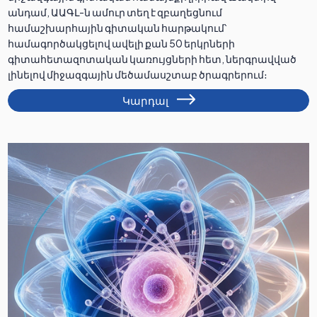
անդամ, ԱԱԳԼ-ն ամուր տեղ է զբաղեցնում
համաշխարհային գիտական հարթակում՝
համագործակցելով ավելի քան 50 երկրների
գիտահետազոտական կառույցների հետ, ներգրավված
լինելով միջազգային մեծամասշտաբ ծրագրերում։
Կարդալ