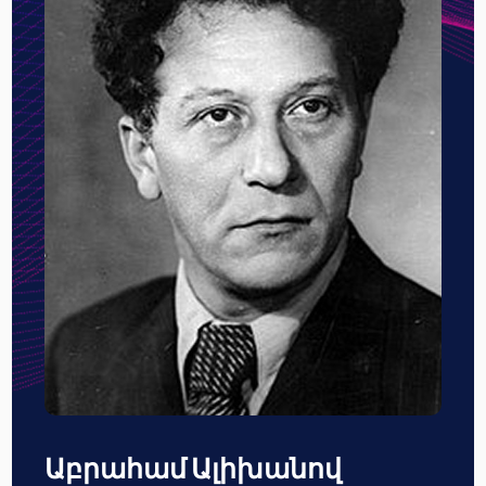
Աբրահամ Ալիխանով