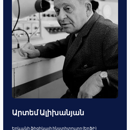
Արտեմ Ալիխանյան
Երևանի ֆիզիկայի ինստիտուտը (ԵրՖԻ)