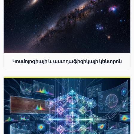
Կոսմոլոգիայի և աստղաֆիզիկայի կենտրոն