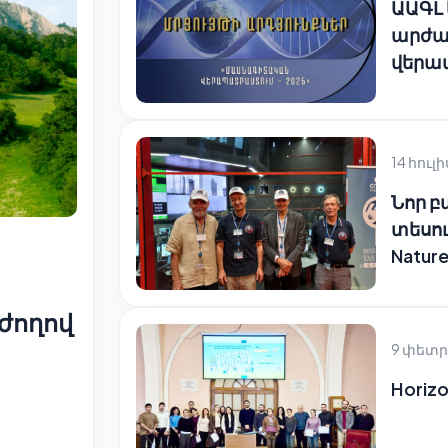
ԱԱԳԼ
արժա
վերա
14 հուլի
Նոր 
տեսու
Natur
ժողով
9 փետր
Horizo