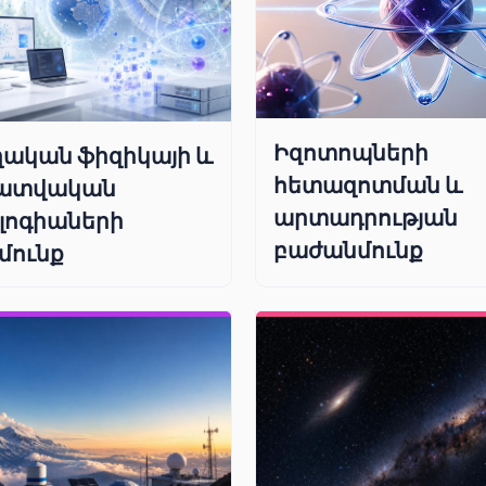
Իզոտոպների
ական ֆիզիկայի և
հետազոտման և
ատվական
արտադրության
լոգիաների
բաժանմունք
մունք