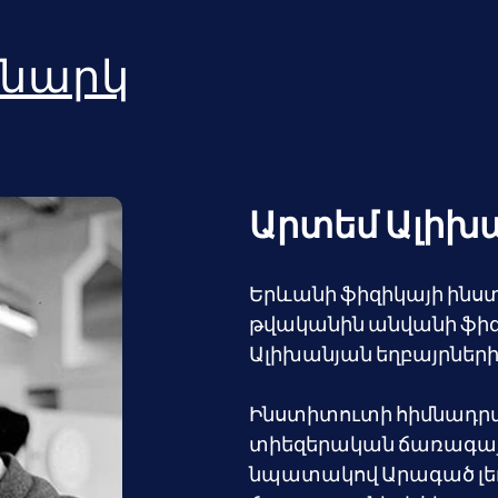
նարկ
Արտեմ Ալիխ
Երևանի ֆիզիկայի ինստի
թվականին անվանի ֆիզ
Ալիխանյան եղբայրների
Ինստիտուտի հիմնադրմա
տիեզերական ճառագայթն
նպատակով Արագած լե