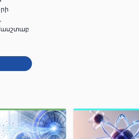
երի
,
ամասշտաբ