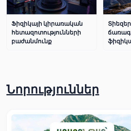
Ֆիզիկայի կիրառական
Տիեզե
հետազոտությունների
ճառագ
բաժանմունք
ֆիզիկա
Նորություններ