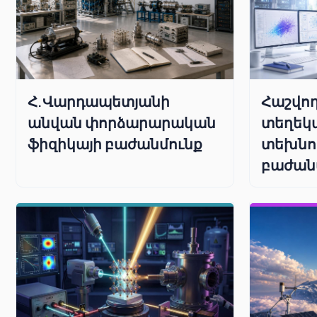
Հաշվող
Հ.Վարդապետյանի
տեղեկ
անվան փորձարարական
տեխնո
ֆիզիկայի բաժանմունք
բաժան