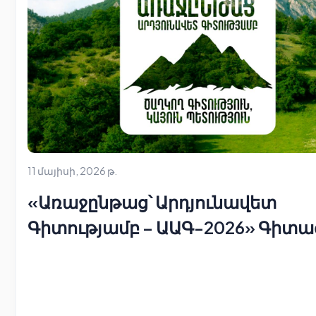
11 մայիսի, 2026 թ.
«Առաջընթաց՝ Արդյունավետ
Գիտությամբ – ԱԱԳ-2026» Գիտա