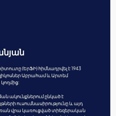
անյան
տուտը (ԵրՖԻ) հիմնադրվել է 1943
իկոսներ Աբրահամ և Արտեմ
 կողմից:
ն ակունքներում ընկած է
երի ուսումնասիրությունը և այդ
ռան վրա կառուցված տիեզերական