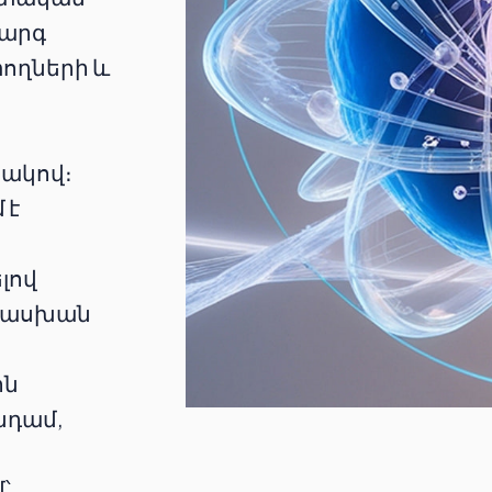
կարգ
ողների և
տակով։
 է
ն
լով
տասխան
ին
նդամ,
՝