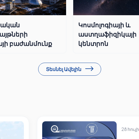
րական
Կոսմոլոգիայի և
այթների
աստղաֆիզիկայի
յի բաժանմունք
կենտրոն
Տեսնել Ավելին
28 հուլի