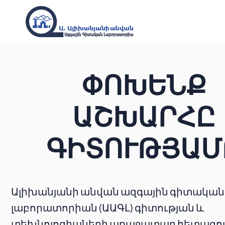
ՓՈԽԵՆՔ
ԱՇԽԱՐՀԸ
ԳԻՏՈՒԹՅԱՄ
Ալիխանյանի անվան ազգային գիտական
լաբորատորիան (ԱԱԳԼ) գիտության և
տեխնոլոգիաների առաջատար հետազ