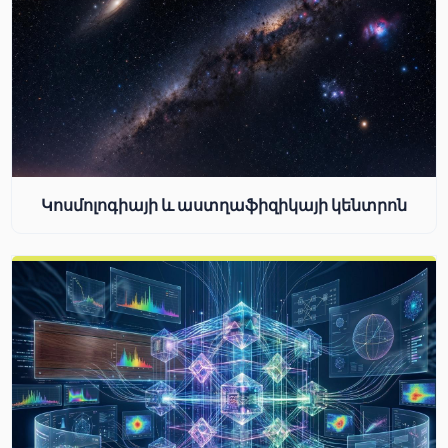
Կոսմոլոգիայի և աստղաֆիզիկայի կենտրոն