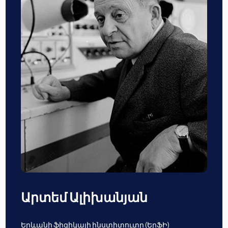
Արտեմ Ալիխանյան
Երևանի ֆիզիկայի ինստիտուտը (ԵրՖԻ)