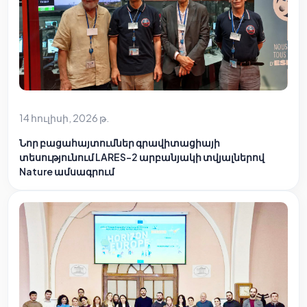
14 հուլիսի, 2026 թ.
Նոր բացահայտումներ գրավիտացիայի
տեսությունում LARES-2 արբանյակի տվյալներով
Nature ամսագրում