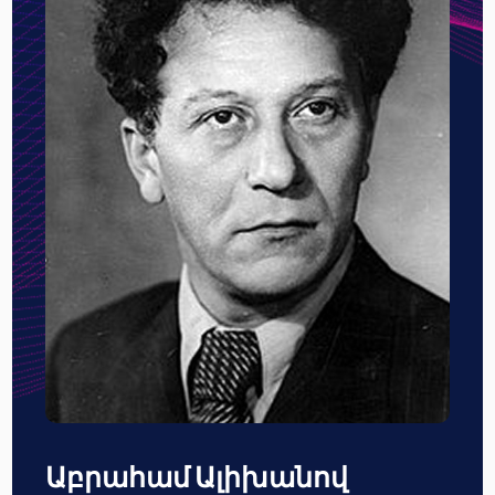
Աբրահամ Ալիխանով