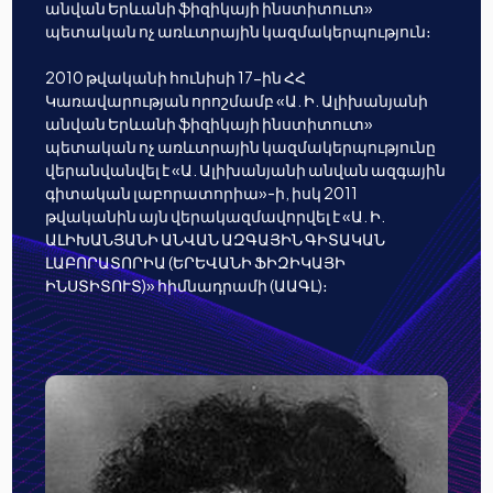
անվան Երևանի ֆիզիկայի ինստիտուտ»
պետական ոչ առևտրային կազմակերպություն։
2010 թվականի հունիսի 17-ին ՀՀ
Կառավարության որոշմամբ «Ա. Ի. Ալիխանյանի
անվան Երևանի ֆիզիկայի ինստիտուտ»
պետական ոչ առևտրային կազմակերպությունը
վերանվանվել է «Ա. Ալիխանյանի անվան ազգային
գիտական լաբորատորիա»-ի, իսկ 2011
թվականին այն վերակազմավորվել է «Ա. Ի.
ԱԼԻԽԱՆՅԱՆԻ ԱՆՎԱՆ ԱԶԳԱՅԻՆ ԳԻՏԱԿԱՆ
ԼԱԲՈՐԱՏՈՐԻԱ (ԵՐԵՎԱՆԻ ՖԻԶԻԿԱՅԻ
ԻՆՍՏԻՏՈՒՏ)» հիմնադրամի (ԱԱԳԼ)։