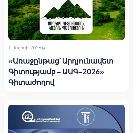
11 մայիսի, 2026 թ.
«Առաջընթաց՝ Արդյունավետ
Գիտությամբ – ԱԱԳ-2026»
Գիտաժողով