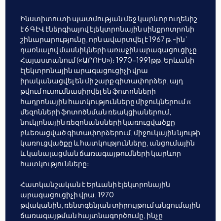
Ինստիտուտի պատմության մեջ կարևոր ուղենիշ
է 6 ԳէՎ էներգիայով էլեկտրոնային սինքրոտրոնի
շինարարությունը, որն ավարտվել է 1967 թ.-ին`
դառնալով մասնիկների առաջին արագացուցիչը
Հայաստանում («ԱՐՈՒՍ»)։ 1970-1991թթ. Երևանի
էլեկտրոնային արագացուցիչի վրա
իրականացվել են մի շարք գիտափորձեր, այդ
թվում ուսումնասիրվել են ֆոտոնների
հադրոնային հատկությունները միջուկներում π
մեզոնների ֆոտոծնման ռեակցիաներում,
նուկլոնային ռեզոնանսների կառուցվածքը
բևեռացված գիտափորձերում, միջուկային նյութի
կառուցվածքը և հատկությունները, անցումային
և կանալացման ճառագայթումների կարևոր
հատկությունները։
Հատկանշական է Երևանի էլեկտրոնային
արագացուցիչի վրա, 1970
թվականին, ռենտգենյան տիրույթում անցումային
ճառագայթման հայտնագործումը, ինչը