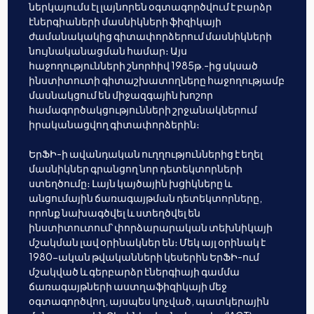
ներկայումս էլ լայնորեն օգտագործվում է բարձր
էներգիաների մասնիկների ֆիզիկայի
ժամանակակից գիտափորձերում մասնիկների
նույնականացման համար։ Այս
հաջողությունների շնորհիվ 1985թ.-ից սկսած
ինստիտուտի գիտաշխատողները հաջողությամբ
մասնակցում են միջազգային խոշոր
համագործակցությունների շրջանակներում
իրականացվող գիտափորձերին։
ԵրՖԻ-ի ավանդական ուղղություններից է եղել
մասնիկներ գրանցող նոր դետեկտորների
ստեղծումը։ Լայն կայծային խցիկները և
անցումային ճառագայթման դետեկտորները,
որոնք նախագծվել և ստեղծվել են
ինստիտուտում՝ փորձարարական տեխնիկայի
մշակման լավ օրինակներ են։ Մեկ այլ օրինակ է
1980-ական թվականների կեսերին ԵրՖԻ-ում
մշակված և գերբարձր էներգիայի գամմա
ճառագայթների աստղաֆիզիկայի մեջ
օգտագործվող, այսպես կոչված, պատկերային