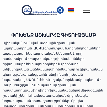
ՓՈԽԵՆՔ ԱՇԽԱՐՀԸ ԳԻՏՈՒԹՅԱՄԲ
Ալիխանյանի անվան ազգային գիտական
լաբորատորիան (ԱԱԳԼ) գիտության և տեխնոլոգիաների
առաջատար հետազոտական կենտրոն է, որը
համախմբում է բարձրակարգ գիտնականների,
երիտասարդ հետազոտողների և փորձառու
տեխնիկական անձնակազմի՝ հիմնարար ու կիրառական
գիտության առանցքային խնդիրների լուծման
նպատակով։ ԱԱԳԼ-ն հետևողականորեն ամրապնդում է
տարածաշրջանի առաջատար գիտական
հաստատության իր դիրքը՝ իրականացնելով միջազգային
չափանիշներին համապատասխան մրցունակ և
նորարարական հետազոտություններ։ Որպես
միջազգային գիտական համայնքի լիիրավ և ակտիվ