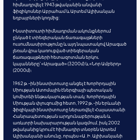
հիմնադրվել է 1943 թվականին անվանի
ֆիզիկոսներ Աբրահամ և Արտեմ Ալիխանյան
եղբայրների կողմից:
Ինստիտուտի հիմնադրման ակունքներում
ընկած է տիեզերական ճառագայթների
ուսումնասիրությունը և այդ նպատակով Արագած
լեռան վրա կառուցված տիեզերական
ճառագայթների հետազոտման երկու
կայանները՝ «Արագած» (3200մ) և «Նոր Ամբերդ»
(2000մ)։
1962 թ.-ին ինստիտուտը անցել է Խորհրդային
Միության Ատոմային էներգիայի պետական
կոմիտեի ենթակայության տակ: Խորհրդային
Միության փլուզումից հետո, 1992 թ․-ին Երևանի
ֆիզիկայի ինստիտուտը ներառվել է Հայաստանի
Հանրապետության արդյունաբերության և
առևտրի նախարարության կազմում, իսկ 2002
թվականից կրում է հիմնադիր տնօրեն Արտեմ
Ալիխանյանի անունը, որպես «Ա. Ի. Ալիխանյանի