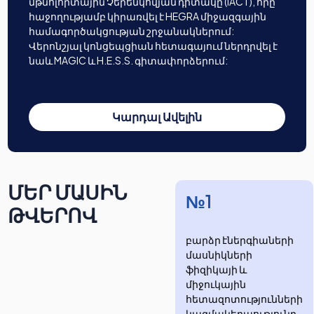
մթնոլորտային Չերենկովյան դիտակը (IACT), որը
հաջողությամբ կիրառվել է HEGRA միջազգային
համագործակցության շրջանակներում:
Վերոնշյալ կոնցեպցիան հետագայում ներդրվել է
նաև MAGIC և H.E.S.S. գիտափորձերում:
Կարդալ Ավելին
ՄԵՐ ՄԱՍԻՆ
№1
ԹՎԵՐՈՎ
բարձր էներգիաների
մասնիկների
ֆիզիկայի և
միջուկային
հետազոտությունների
​​​​կազմակերպությունը