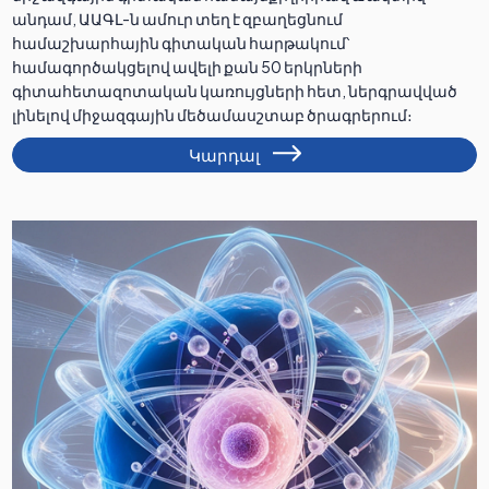
անդամ, ԱԱԳԼ-ն ամուր տեղ է զբաղեցնում
համաշխարհային գիտական հարթակում՝
համագործակցելով ավելի քան 50 երկրների
գիտահետազոտական կառույցների հետ, ներգրավված
լինելով միջազգային մեծամասշտաբ ծրագրերում։
Կարդալ