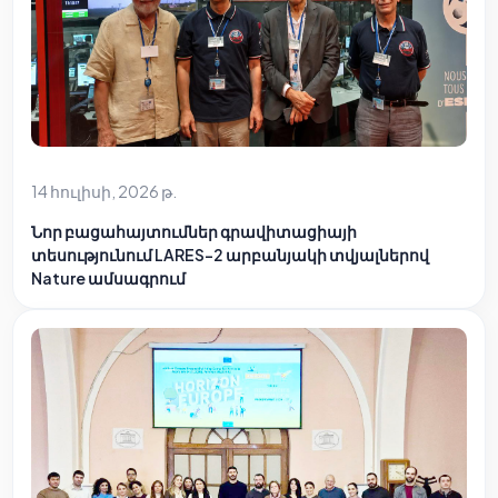
14 հուլիսի, 2026 թ.
Նոր բացահայտումներ գրավիտացիայի
տեսությունում LARES-2 արբանյակի տվյալներով
Nature ամսագրում