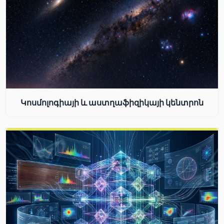
Կոսմոլոգիայի և աստղաֆիզիկայի կենտրոն