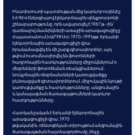
Ինստիտուտի պատմության մեջ կարևոր ուղենիշ
է 6 ԳէՎ էներգիայով էլեկտրոնային սինքրոտրոնի
շինարարությունը, որն ավարտվել է 1967 թ.-ին`
դառնալով մասնիկների առաջին արագացուցիչը
Հայաստանում («ԱՐՈՒՍ»)։ 1970-1991թթ. Երևանի
էլեկտրոնային արագացուցիչի վրա
իրականացվել են մի շարք գիտափորձեր, այդ
թվում ուսումնասիրվել են ֆոտոնների
հադրոնային հատկությունները միջուկներում π
մեզոնների ֆոտոծնման ռեակցիաներում,
նուկլոնային ռեզոնանսների կառուցվածքը
բևեռացված գիտափորձերում, միջուկային նյութի
կառուցվածքը և հատկությունները, անցումային
և կանալացման ճառագայթումների կարևոր
հատկությունները։
Հատկանշական է Երևանի էլեկտրոնային
արագացուցիչի վրա, 1970
թվականին, ռենտգենյան տիրույթում անցումային
ճառագայթման հայտնագործումը, ինչը