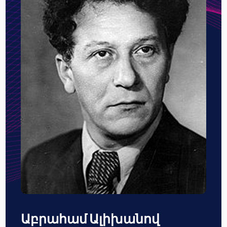
Աբրահամ Ալիխանով