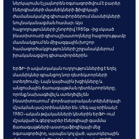
ներկայումս էլ լայնորեն օգտագործվում է բարձր
էներգիաների մասնիկների ֆիզիկայի
ժամանակակից գիտափորձերում մասնիկների
նույնականացման համար։ Այս
հաջողությունների շնորհիվ 1985թ.-ից սկսած
ինստիտուտի գիտաշխատողները հաջողությամբ
մասնակցում են միջազգային խոշոր
համագործակցությունների շրջանակներում
իրականացվող գիտափորձերին։
ԵրՖԻ-ի ավանդական ուղղություններից է եղել
մասնիկներ գրանցող նոր դետեկտորների
ստեղծումը։ Լայն կայծային խցիկները և
անցումային ճառագայթման դետեկտորները,
որոնք նախագծվել և ստեղծվել են
ինստիտուտում՝ փորձարարական տեխնիկայի
մշակման լավ օրինակներ են։ Մեկ այլ օրինակ է
1980-ական թվականների կեսերին ԵրՖԻ-ում
մշակված և գերբարձր էներգիայի գամմա
ճառագայթների աստղաֆիզիկայի մեջ
օգտագործվող, այսպես կոչված, պատկերային