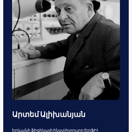
Արտեմ Ալիխանյան
Երևանի ֆիզիկայի ինստիտուտը (ԵրՖԻ)