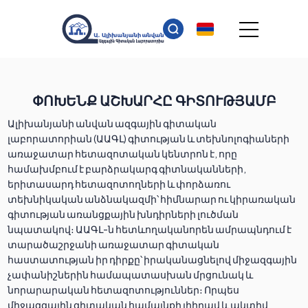
ՓՈԽԵՆՔ ԱՇԽԱՐՀԸ ԳԻՏՈՒԹՅԱՄԲ
Ալիխանյանի անվան ազգային գիտական
լաբորատորիան (ԱԱԳԼ) գիտության և տեխնոլոգիաների
առաջատար հետազոտական կենտրոն է, որը
համախմբում է բարձրակարգ գիտնականների,
երիտասարդ հետազոտողների և փորձառու
տեխնիկական անձնակազմի՝ հիմնարար ու կիրառական
գիտության առանցքային խնդիրների լուծման
նպատակով։ ԱԱԳԼ-ն հետևողականորեն ամրապնդում է
տարածաշրջանի առաջատար գիտական
հաստատության իր դիրքը՝ իրականացնելով միջազգային
չափանիշներին համապատասխան մրցունակ և
նորարարական հետազոտություններ։ Որպես
միջազգային գիտական համայնքի լիիրավ և ակտիվ