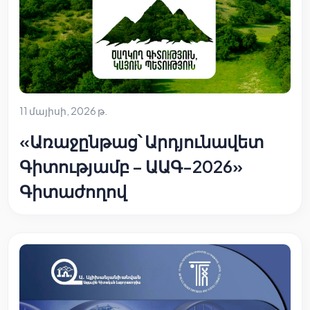
11 մայիսի, 2026 թ.
«Առաջընթաց՝ Արդյունավետ
Գիտությամբ – ԱԱԳ-2026»
Գիտաժողով