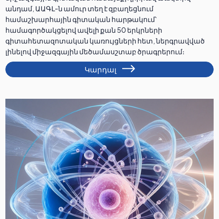
անդամ, ԱԱԳԼ-ն ամուր տեղ է զբաղեցնում
համաշխարհային գիտական հարթակում՝
համագործակցելով ավելի քան 50 երկրների
գիտահետազոտական կառույցների հետ, ներգրավված
լինելով միջազգային մեծամասշտաբ ծրագրերում։
Կարդալ