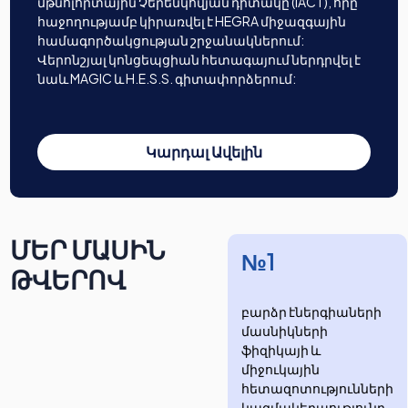
մթնոլորտային Չերենկովյան դիտակը (IACT), որը
հաջողությամբ կիրառվել է HEGRA միջազգային
համագործակցության շրջանակներում:
Վերոնշյալ կոնցեպցիան հետագայում ներդրվել է
նաև MAGIC և H.E.S.S. գիտափորձերում:
Կարդալ Ավելին
ՄԵՐ ՄԱՍԻՆ
№1
ԹՎԵՐՈՎ
բարձր էներգիաների
մասնիկների
ֆիզիկայի և
միջուկային
հետազոտությունների
​​​​կազմակերպությունը