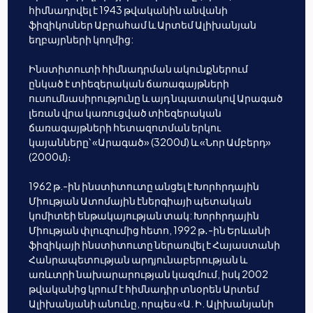
հիմնադրվել է 1943 թվականին անվանի
ֆիզիկոսներ Աբրահամ և Արտեմ Ալիխանյան
եղբայրների կողմից:
Ինստիտուտի հիմնադրման ակունքներում
ընկած է տիեզերական ճառագայթների
ուսումնասիրությունը և այդ նպատակով Արագած
լեռան վրա կառուցված տիեզերական
ճառագայթների հետազոտման երկու
կայանները՝ «Արագած» (3200մ) և «Նոր Ամբերդ»
(2000մ)։
1962 թ.-ին ինստիտուտը անցել է Խորհրդային
Միության Ատոմային էներգիայի պետական
կոմիտեի ենթակայության տակ: Խորհրդային
Միության փլուզումից հետո, 1992 թ․-ին Երևանի
ֆիզիկայի ինստիտուտը ներառվել է Հայաստանի
Հանրապետության արդյունաբերության և
առևտրի նախարարության կազմում, իսկ 2002
թվականից կրում է հիմնադիր տնօրեն Արտեմ
Ալիխանյանի անունը, որպես «Ա. Ի. Ալիխանյանի