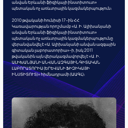
անվան Երևանի ֆիզիկայի ինստիտուտ»
պետական ոչ առևտրային կազմակերպություն։
2010 թվականի հունիսի 17-ին ՀՀ
Կառավարության որոշմամբ «Ա. Ի. Ալիխանյանի
անվան Երևանի ֆիզիկայի ինստիտուտ»
պետական ոչ առևտրային կազմակերպությունը
վերանվանվել է «Ա. Ալիխանյանի անվան ազգային
գիտական լաբորատորիա»-ի, իսկ 2011
թվականին այն վերակազմավորվել է «Ա. Ի.
ԱԼԻԽԱՆՅԱՆԻ ԱՆՎԱՆ ԱԶԳԱՅԻՆ ԳԻՏԱԿԱՆ
ԼԱԲՈՐԱՏՈՐԻԱ (ԵՐԵՎԱՆԻ ՖԻԶԻԿԱՅԻ
ԻՆՍՏԻՏՈՒՏ)» հիմնադրամի (ԱԱԳԼ)։