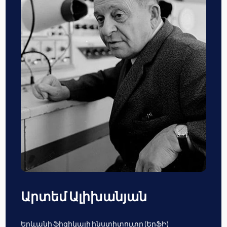
Արտեմ Ալիխանյան
Երևանի ֆիզիկայի ինստիտուտը (ԵրՖԻ)