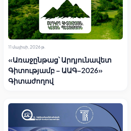
11 մայիսի, 2026 թ.
«Առաջընթաց՝ Արդյունավետ
Գիտությամբ – ԱԱԳ-2026»
Գիտաժողով