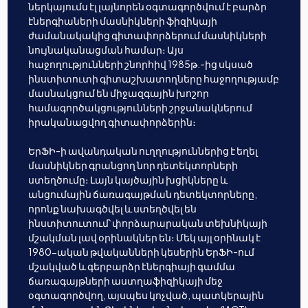
ներկայումս էլ լայնորեն օգտագործվում է բարձր
էներգիաների մասնիկների ֆիզիկայի
ժամանակակից գիտափորձերում մասնիկների
նույնականացման համար։ Այս
հաջողությունների շնորհիվ 1985թ.-ից սկսած
ինստիտուտի գիտաշխատողները հաջողությամբ
մասնակցում են միջազգային խոշոր
համագործակցությունների շրջանակներում
իրականացվող գիտափորձերին։
ԵրՖԻ-ի ավանդական ուղղություններից է եղել
մասնիկներ գրանցող նոր դետեկտորների
ստեղծումը։ Լայն կայծային խցիկները և
անցումային ճառագայթման դետեկտորները,
որոնք նախագծվել և ստեղծվել են
ինստիտուտում՝ փորձարարական տեխնիկայի
մշակման լավ օրինակներ են։ Մեկ այլ օրինակ է
1980-ական թվականների կեսերին ԵրՖԻ-ում
մշակված և գերբարձր էներգիայի գամմա
ճառագայթների աստղաֆիզիկայի մեջ
օգտագործվող, այսպես կոչված, պատկերային