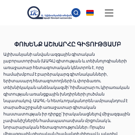
ՓՈԽԵՆՔ ԱՇԽԱՐՀԸ ԳԻՏՈՒԹՅԱՄԲ
Ալիխանյանի անվան ազգային գիտական
լաբորատորիան (ԱԱԳԼ) գիտության և տեխնոլոգիաների
առաջատար հետազոտական կենտրոն է, որը
համախմբում է բարձրակարգ գիտնականների,
երիտասարդ հետազոտողների և փորձառու
տեխնիկական անձնակազմի՝ հիմնարար ու կիրառական
գիտության առանցքային խնդիրների լուծման
նպատակով։ ԱԱԳԼ-ն հետևողականորեն ամրապնդում է
տարածաշրջանի առաջատար գիտական
հաստատության իր դիրքը՝ իրականացնելով միջազգային
չափանիշներին համապատասխան մրցունակ և
նորարարական հետազոտություններ։ Որպես
միջազգային գիտական համայնքի լիիրավ և ակտիվ