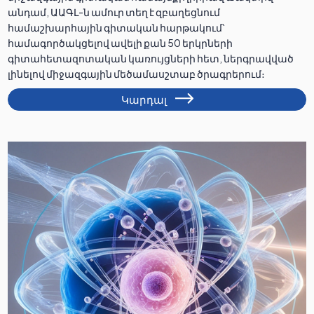
անդամ, ԱԱԳԼ-ն ամուր տեղ է զբաղեցնում
համաշխարհային գիտական հարթակում՝
համագործակցելով ավելի քան 50 երկրների
գիտահետազոտական կառույցների հետ, ներգրավված
լինելով միջազգային մեծամասշտաբ ծրագրերում։
Կարդալ