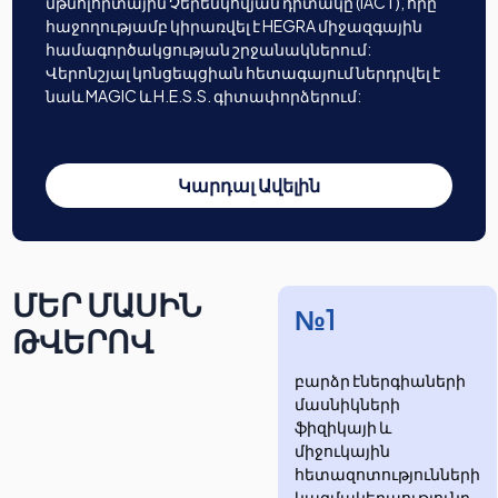
մթնոլորտային Չերենկովյան դիտակը (IACT), որը
հաջողությամբ կիրառվել է HEGRA միջազգային
համագործակցության շրջանակներում:
Վերոնշյալ կոնցեպցիան հետագայում ներդրվել է
նաև MAGIC և H.E.S.S. գիտափորձերում:
Կարդալ Ավելին
ՄԵՐ ՄԱՍԻՆ
№1
ԹՎԵՐՈՎ
բարձր էներգիաների
մասնիկների
ֆիզիկայի և
միջուկային
հետազոտությունների
​​​​կազմակերպությունը