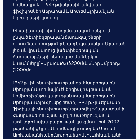
հիմնադրվել է 1943 թվականին անվանի
ֆիզիկոսներ Աբրահամ և Արտեմ Ալիխանյան
եղբայրների կողմից:
Ինստիտուտի հիմնադրման ակունքներում
ընկած է տիեզերական ճառագայթների
ուսումնասիրությունը և այդ նպատակով Արագած
լեռան վրա կառուցված տիեզերական
ճառագայթների հետազոտման երկու
կայանները՝ «Արագած» (3200մ) և «Նոր Ամբերդ»
(2000մ)։
1962 թ.-ին ինստիտուտը անցել է Խորհրդային
Միության Ատոմային էներգիայի պետական
կոմիտեի ենթակայության տակ: Խորհրդային
Միության փլուզումից հետո, 1992 թ․-ին Երևանի
ֆիզիկայի ինստիտուտը ներառվել է Հայաստանի
Հանրապետության արդյունաբերության և
առևտրի նախարարության կազմում, իսկ 2002
թվականից կրում է հիմնադիր տնօրեն Արտեմ
Ալիխանյանի անունը, որպես «Ա. Ի. Ալիխանյանի