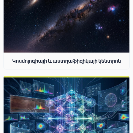
Կոսմոլոգիայի և աստղաֆիզիկայի կենտրոն