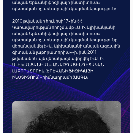
անվան Երևանի ֆիզիկայի ինստիտուտ»
պետական ոչ առևտրային կազմակերպություն։
2010 թվականի հունիսի 17-ին ՀՀ
Կառավարության որոշմամբ «Ա. Ի. Ալիխանյանի
անվան Երևանի ֆիզիկայի ինստիտուտ»
պետական ոչ առևտրային կազմակերպությունը
վերանվանվել է «Ա. Ալիխանյանի անվան ազգային
գիտական լաբորատորիա»-ի, իսկ 2011
թվականին այն վերակազմավորվել է «Ա. Ի.
ԱԼԻԽԱՆՅԱՆԻ ԱՆՎԱՆ ԱԶԳԱՅԻՆ ԳԻՏԱԿԱՆ
ԼԱԲՈՐԱՏՈՐԻԱ (ԵՐԵՎԱՆԻ ՖԻԶԻԿԱՅԻ
ԻՆՍՏԻՏՈՒՏ)» հիմնադրամի (ԱԱԳԼ)։