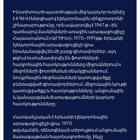
Ինստիտուտի պատմության մեջ կարևոր ուղենիշ
է 6 ԳէՎ էներգիայով էլեկտրոնային սինքրոտրոնի
շինարարությունը, որն ավարտվել է 1967 թ.-ին`
դառնալով մասնիկների առաջին արագացուցիչը
Հայաստանում («ԱՐՈՒՍ»)։ 1970-1991թթ. Երևանի
էլեկտրոնային արագացուցիչի վրա
իրականացվել են մի շարք գիտափորձեր, այդ
թվում ուսումնասիրվել են ֆոտոնների
հադրոնային հատկությունները միջուկներում π
մեզոնների ֆոտոծնման ռեակցիաներում,
նուկլոնային ռեզոնանսների կառուցվածքը
բևեռացված գիտափորձերում, միջուկային նյութի
կառուցվածքը և հատկությունները, անցումային
և կանալացման ճառագայթումների կարևոր
հատկությունները։
Հատկանշական է Երևանի էլեկտրոնային
արագացուցիչի վրա, 1970
թվականին, ռենտգենյան տիրույթում անցումային
ճառագայթման հայտնագործումը, ինչը