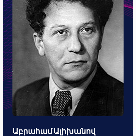
Աբրահամ Ալիխանով