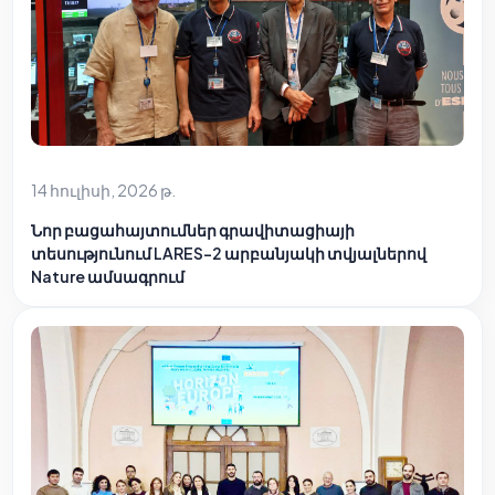
14 հուլիսի, 2026 թ.
Նոր բացահայտումներ գրավիտացիայի
տեսությունում LARES-2 արբանյակի տվյալներով
Nature ամսագրում