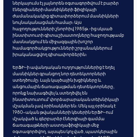
ներկայումս էլ լայնորեն օգտագործվում է բարձր
էներգիաների մասնիկների ֆիզիկայի
ժամանակակից գիտափորձերում մասնիկների
նույնականացման համար։ Այս
հաջողությունների շնորհիվ 1985թ.-ից սկսած
ինստիտուտի գիտաշխատողները հաջողությամբ
մասնակցում են միջազգային խոշոր
համագործակցությունների շրջանակներում
իրականացվող գիտափորձերին։
ԵրՖԻ-ի ավանդական ուղղություններից է եղել
մասնիկներ գրանցող նոր դետեկտորների
ստեղծումը։ Լայն կայծային խցիկները և
անցումային ճառագայթման դետեկտորները,
որոնք նախագծվել և ստեղծվել են
ինստիտուտում՝ փորձարարական տեխնիկայի
մշակման լավ օրինակներ են։ Մեկ այլ օրինակ է
1980-ական թվականների կեսերին ԵրՖԻ-ում
մշակված և գերբարձր էներգիայի գամմա
ճառագայթների աստղաֆիզիկայի մեջ
օգտագործվող, այսպես կոչված, պատկերային