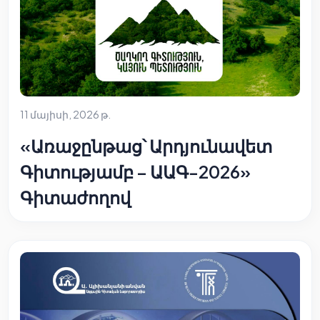
11 մայիսի, 2026 թ.
«Առաջընթաց՝ Արդյունավետ
Գիտությամբ – ԱԱԳ-2026»
Գիտաժողով