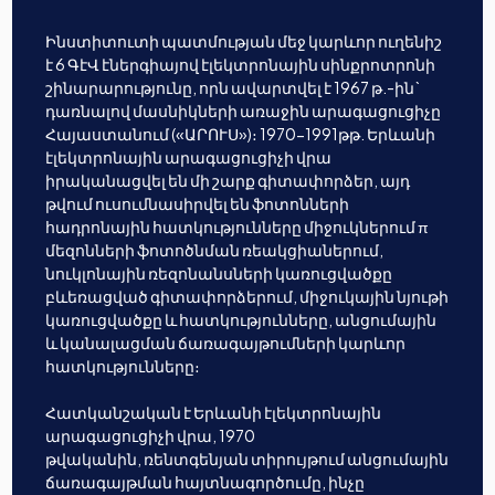
Ինստիտուտի պատմության մեջ կարևոր ուղենիշ
է 6 ԳէՎ էներգիայով էլեկտրոնային սինքրոտրոնի
շինարարությունը, որն ավարտվել է 1967 թ.-ին`
դառնալով մասնիկների առաջին արագացուցիչը
Հայաստանում («ԱՐՈՒՍ»)։ 1970-1991թթ. Երևանի
էլեկտրոնային արագացուցիչի վրա
իրականացվել են մի շարք գիտափորձեր, այդ
թվում ուսումնասիրվել են ֆոտոնների
հադրոնային հատկությունները միջուկներում π
մեզոնների ֆոտոծնման ռեակցիաներում,
նուկլոնային ռեզոնանսների կառուցվածքը
բևեռացված գիտափորձերում, միջուկային նյութի
կառուցվածքը և հատկությունները, անցումային
և կանալացման ճառագայթումների կարևոր
հատկությունները։
Հատկանշական է Երևանի էլեկտրոնային
արագացուցիչի վրա, 1970
թվականին, ռենտգենյան տիրույթում անցումային
ճառագայթման հայտնագործումը, ինչը