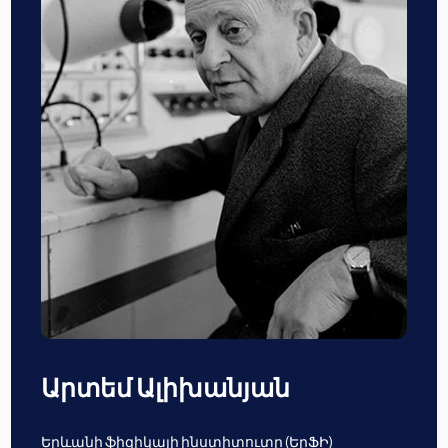
Արտեմ Ալիխանյան
Երևանի ֆիզիկայի ինստիտուտը (ԵրՖԻ)