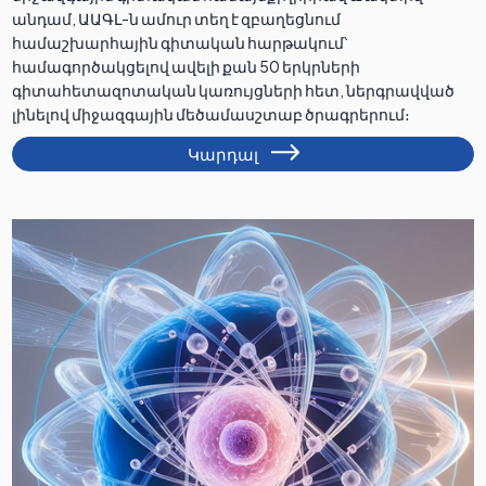
անդամ, ԱԱԳԼ-ն ամուր տեղ է զբաղեցնում
համաշխարհային գիտական հարթակում՝
համագործակցելով ավելի քան 50 երկրների
գիտահետազոտական կառույցների հետ, ներգրավված
լինելով միջազգային մեծամասշտաբ ծրագրերում։
Կարդալ