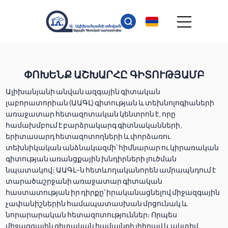
ՓՈԽԵՆՔ ԱՇԽԱՐՀԸ ԳԻՏՈՒԹՅԱՄԲ
Ալիխանյանի անվան ազգային գիտական
լաբորատորիան (ԱԱԳԼ) գիտության և տեխնոլոգիաների
առաջատար հետազոտական կենտրոն է, որը
համախմբում է բարձրակարգ գիտնականների,
երիտասարդ հետազոտողների և փորձառու
տեխնիկական անձնակազմի՝ հիմնարար ու կիրառական
գիտության առանցքային խնդիրների լուծման
նպատակով։ ԱԱԳԼ-ն հետևողականորեն ամրապնդում է
տարածաշրջանի առաջատար գիտական
հաստատության իր դիրքը՝ իրականացնելով միջազգային
չափանիշներին համապատասխան մրցունակ և
նորարարական հետազոտություններ։ Որպես
միջազգային գիտական համայնքի լիիրավ և ակտիվ