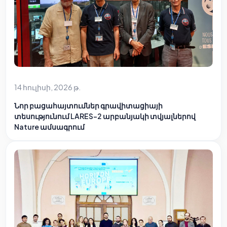
14 հուլիսի, 2026 թ.
Նոր բացահայտումներ գրավիտացիայի
տեսությունում LARES-2 արբանյակի տվյալներով
Nature ամսագրում