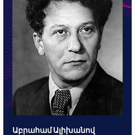
Աբրահամ Ալիխանով