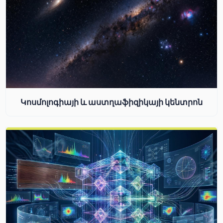
Կոսմոլոգիայի և աստղաֆիզիկայի կենտրոն