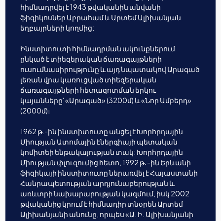
հիմնադրվել է 1943 թվականին անվանի
ֆիզիկոսներ Աբրահամ և Արտեմ Ալիխանյան
եղբայրների կողմից:
Ինստիտուտի հիմնադրման ակունքներում
ընկած է տիեզերական ճառագայթների
ուսումնասիրությունը և այդ նպատակով Արագած
լեռան վրա կառուցված տիեզերական
ճառագայթների հետազոտման երկու
կայանները՝ «Արագած» (3200մ) և «Նոր Ամբերդ»
(2000մ)։
1962 թ.-ին ինստիտուտը անցել է Խորհրդային
Միության Ատոմային էներգիայի պետական
կոմիտեի ենթակայության տակ: Խորհրդային
Միության փլուզումից հետո, 1992 թ․-ին Երևանի
ֆիզիկայի ինստիտուտը ներառվել է Հայաստանի
Հանրապետության արդյունաբերության և
առևտրի նախարարության կազմում, իսկ 2002
թվականից կրում է հիմնադիր տնօրեն Արտեմ
Ալիխանյանի անունը, որպես «Ա. Ի. Ալիխանյանի