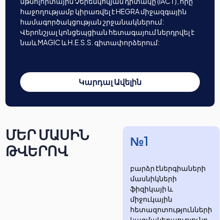
մթնոլորտային Չերենկովյան դիտակը (IACT), որը
հաջողությամբ կիրառվել է HEGRA միջազգային
համագործակցության շրջանակներում:
Վերոնշյալ կոնցեպցիան հետագայում ներդրվել է
նաև MAGIC և H.E.S.S. գիտափորձերում:
Կարդալ Ավելին
ՄԵՐ ՄԱՍԻՆ
№1
ԹՎԵՐՈՎ
բարձր էներգիաների
մասնիկների
ֆիզիկայի և
միջուկային
հետազոտությունների
​​​​կազմակերպությունը