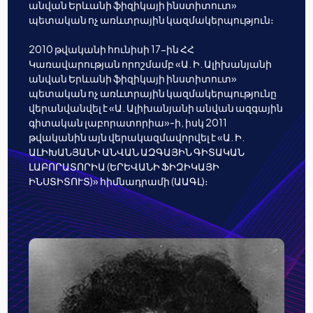
անվան Երևանի ֆիզիկայի ինստիտուտ»
պետական ոչ առևտրային կազմակերպություն։
2010 թվականի հունիսի 17-ին ՀՀ
Կառավարության որոշմամբ «Ա. Ի. Ալիխանյանի
անվան Երևանի ֆիզիկայի ինստիտուտ»
պետական ոչ առևտրային կազմակերպությունը
վերանվանվել է «Ա. Ալիխանյանի անվան ազգային
գիտական լաբորատորիա»-ի, իսկ 2011
թվականին այն վերակազմավորվել է «Ա. Ի.
ԱԼԻԽԱՆՅԱՆԻ ԱՆՎԱՆ ԱԶԳԱՅԻՆ ԳԻՏԱԿԱՆ
ԼԱԲՈՐԱՏՈՐԻԱ (ԵՐԵՎԱՆԻ ՖԻԶԻԿԱՅԻ
ԻՆՍՏԻՏՈՒՏ)» հիմնադրամի (ԱԱԳԼ)։