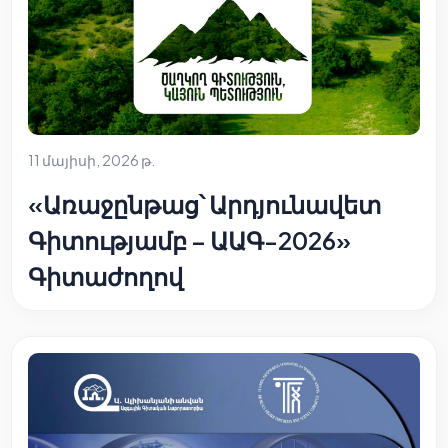
11 մայիսի, 2026 թ.
«Առաջընթաց՝ Արդյունավետ
Գիտությամբ – ԱԱԳ-2026»
Գիտաժողով