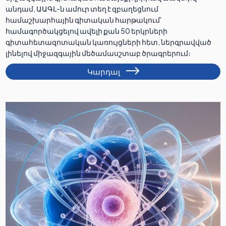
անդամ, ԱԱԳԼ-ն ամուր տեղ է զբաղեցնում
համաշխարհային գիտական հարթակում՝
համագործակցելով ավելի քան 50 երկրների
գիտահետազոտական կառույցների հետ, ներգրավված
լինելով միջազգային մեծամասշտաբ ծրագրերում։
Կարդալ