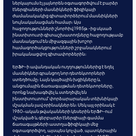
ներկայումս էլ լայնորեն օգտագործվում է բարձր
էներգիաների մասնիկների ֆիզիկայի
ժամանակակից գիտափորձերում մասնիկների
նույնականացման համար։ Այս
հաջողությունների շնորհիվ 1985թ.-ից սկսած
ինստիտուտի գիտաշխատողները հաջողությամբ
մասնակցում են միջազգային խոշոր
համագործակցությունների շրջանակներում
իրականացվող գիտափորձերին։
ԵրՖԻ-ի ավանդական ուղղություններից է եղել
մասնիկներ գրանցող նոր դետեկտորների
ստեղծումը։ Լայն կայծային խցիկները և
անցումային ճառագայթման դետեկտորները,
որոնք նախագծվել և ստեղծվել են
ինստիտուտում՝ փորձարարական տեխնիկայի
մշակման լավ օրինակներ են։ Մեկ այլ օրինակ է
1980-ական թվականների կեսերին ԵրՖԻ-ում
մշակված և գերբարձր էներգիայի գամմա
ճառագայթների աստղաֆիզիկայի մեջ
օգտագործվող, այսպես կոչված, պատկերային