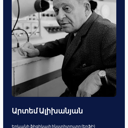
Արտեմ Ալիխանյան
Երևանի ֆիզիկայի ինստիտուտը (ԵրՖԻ)