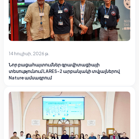
14 հուլիսի, 2026 թ.
Նոր բացահայտումներ գրավիտացիայի
տեսությունում LARES-2 արբանյակի տվյալներով
Nature ամսագրում