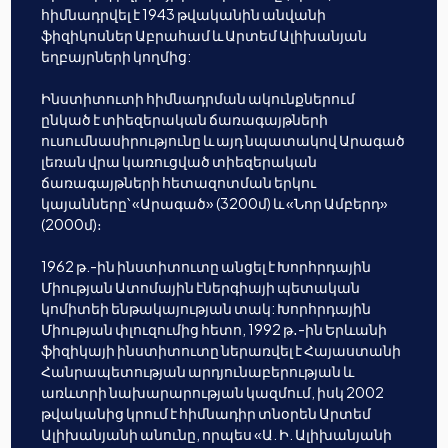
հիմնադրվել է 1943 թվականին անվանի
ֆիզիկոսներ Աբրահամ և Արտեմ Ալիխանյան
եղբայրների կողմից:
Ինստիտուտի հիմնադրման ակունքներում
ընկած է տիեզերական ճառագայթների
ուսումնասիրությունը և այդ նպատակով Արագած
լեռան վրա կառուցված տիեզերական
ճառագայթների հետազոտման երկու
կայանները՝ «Արագած» (3200մ) և «Նոր Ամբերդ»
(2000մ)։
1962 թ.-ին ինստիտուտը անցել է Խորհրդային
Միության Ատոմային էներգիայի պետական
կոմիտեի ենթակայության տակ: Խորհրդային
Միության փլուզումից հետո, 1992 թ․-ին Երևանի
ֆիզիկայի ինստիտուտը ներառվել է Հայաստանի
Հանրապետության արդյունաբերության և
առևտրի նախարարության կազմում, իսկ 2002
թվականից կրում է հիմնադիր տնօրեն Արտեմ
Ալիխանյանի անունը, որպես «Ա. Ի. Ալիխանյանի