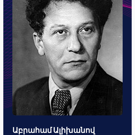
Աբրահամ Ալիխանով