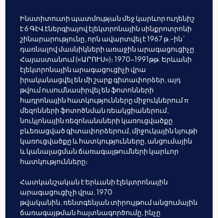
Ինստիտուտի պատմության մեջ կարևոր ուղենիշ
է 6 ԳէՎ էներգիայով էլեկտրոնային սինքրոտրոնի
շինարարությունը, որն ավարտվել է 1967 թ.-ին`
դառնալով մասնիկների առաջին արագացուցիչը
Հայաստանում («ԱՐՈՒՍ»)։ 1970-1991թթ. Երևանի
էլեկտրոնային արագացուցիչի վրա
իրականացվել են մի շարք գիտափորձեր, այդ
թվում ուսումնասիրվել են ֆոտոնների
հադրոնային հատկությունները միջուկներում π
մեզոնների ֆոտոծնման ռեակցիաներում,
նուկլոնային ռեզոնանսների կառուցվածքը
բևեռացված գիտափորձերում, միջուկային նյութի
կառուցվածքը և հատկությունները, անցումային
և կանալացման ճառագայթումների կարևոր
հատկությունները։
Հատկանշական է Երևանի էլեկտրոնային
արագացուցիչի վրա, 1970
թվականին, ռենտգենյան տիրույթում անցումային
ճառագայթման հայտնագործումը, ինչը