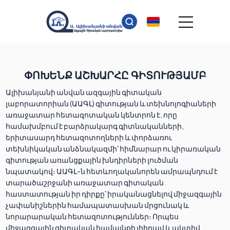
ՓՈԽԵՆՔ ԱՇԽԱՐՀԸ ԳԻՏՈՒԹՅԱՄԲ
Ալիխանյանի անվան ազգային գիտական
լաբորատորիան (ԱԱԳԼ) գիտության և տեխնոլոգիաների
առաջատար հետազոտական կենտրոն է, որը
համախմբում է բարձրակարգ գիտնականների,
երիտասարդ հետազոտողների և փորձառու
տեխնիկական անձնակազմի՝ հիմնարար ու կիրառական
գիտության առանցքային խնդիրների լուծման
նպատակով։ ԱԱԳԼ-ն հետևողականորեն ամրապնդում է
տարածաշրջանի առաջատար գիտական
հաստատության իր դիրքը՝ իրականացնելով միջազգային
չափանիշներին համապատասխան մրցունակ և
նորարարական հետազոտություններ։ Որպես
միջազգային գիտական համայնքի լիիրավ և ակտիվ