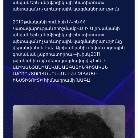
անվան Երևանի ֆիզիկայի ինստիտուտ»
պետական ոչ առևտրային կազմակերպություն։
2010 թվականի հունիսի 17-ին ՀՀ
Կառավարության որոշմամբ «Ա. Ի. Ալիխանյանի
անվան Երևանի ֆիզիկայի ինստիտուտ»
պետական ոչ առևտրային կազմակերպությունը
վերանվանվել է «Ա. Ալիխանյանի անվան ազգային
գիտական լաբորատորիա»-ի, իսկ 2011
թվականին այն վերակազմավորվել է «Ա. Ի.
ԱԼԻԽԱՆՅԱՆԻ ԱՆՎԱՆ ԱԶԳԱՅԻՆ ԳԻՏԱԿԱՆ
ԼԱԲՈՐԱՏՈՐԻԱ (ԵՐԵՎԱՆԻ ՖԻԶԻԿԱՅԻ
ԻՆՍՏԻՏՈՒՏ)» հիմնադրամի (ԱԱԳԼ)։