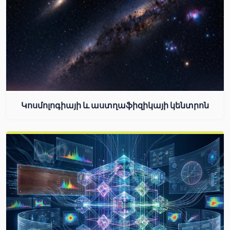
Կոսմոլոգիայի և աստղաֆիզիկայի կենտրոն