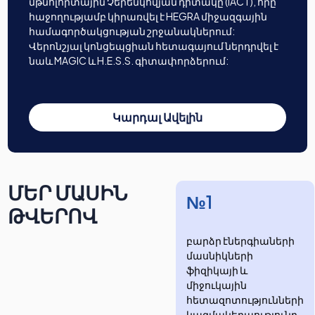
մթնոլորտային Չերենկովյան դիտակը (IACT), որը
հաջողությամբ կիրառվել է HEGRA միջազգային
համագործակցության շրջանակներում:
Վերոնշյալ կոնցեպցիան հետագայում ներդրվել է
նաև MAGIC և H.E.S.S. գիտափորձերում:
Կարդալ Ավելին
ՄԵՐ ՄԱՍԻՆ
№1
ԹՎԵՐՈՎ
բարձր էներգիաների
մասնիկների
ֆիզիկայի և
միջուկային
հետազոտությունների
​​​​կազմակերպությունը