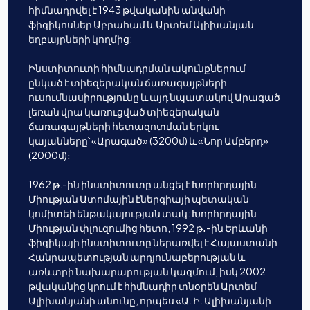
հիմնադրվել է 1943 թվականին անվանի
ֆիզիկոսներ Աբրահամ և Արտեմ Ալիխանյան
եղբայրների կողմից:
Ինստիտուտի հիմնադրման ակունքներում
ընկած է տիեզերական ճառագայթների
ուսումնասիրությունը և այդ նպատակով Արագած
լեռան վրա կառուցված տիեզերական
ճառագայթների հետազոտման երկու
կայանները՝ «Արագած» (3200մ) և «Նոր Ամբերդ»
(2000մ)։
1962 թ.-ին ինստիտուտը անցել է Խորհրդային
Միության Ատոմային էներգիայի պետական
կոմիտեի ենթակայության տակ: Խորհրդային
Միության փլուզումից հետո, 1992 թ․-ին Երևանի
ֆիզիկայի ինստիտուտը ներառվել է Հայաստանի
Հանրապետության արդյունաբերության և
առևտրի նախարարության կազմում, իսկ 2002
թվականից կրում է հիմնադիր տնօրեն Արտեմ
Ալիխանյանի անունը, որպես «Ա. Ի. Ալիխանյանի