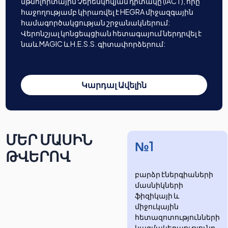
մթնոլորտային Չերենկովյան դիտակը (IACT), որը
հաջողությամբ կիրառվել է HEGRA միջազգային
համագործակցության շրջանակներում:
Վերոնշյալ կոնցեպցիան հետագայում ներդրվել է
նաև MAGIC և H.E.S.S. գիտափորձերում:
Կարդալ Ավելին
ՄԵՐ ՄԱՍԻՆ
№1
ԹՎԵՐՈՎ
բարձր էներգիաների
մասնիկների
ֆիզիկայի և
միջուկային
հետազոտությունների
​​​​կազմակերպությունը