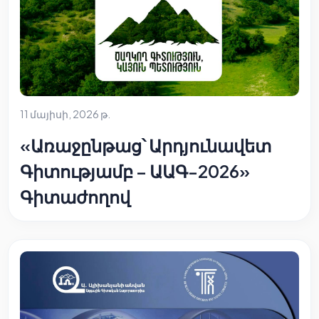
11 մայիսի, 2026 թ.
«Առաջընթաց՝ Արդյունավետ
Գիտությամբ – ԱԱԳ-2026»
Գիտաժողով