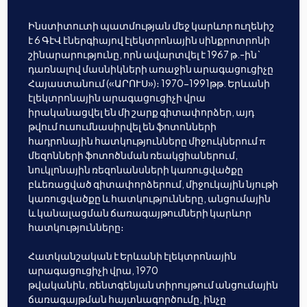
Ինստիտուտի պատմության մեջ կարևոր ուղենիշ
է 6 ԳէՎ էներգիայով էլեկտրոնային սինքրոտրոնի
շինարարությունը, որն ավարտվել է 1967 թ.-ին`
դառնալով մասնիկների առաջին արագացուցիչը
Հայաստանում («ԱՐՈՒՍ»)։ 1970-1991թթ. Երևանի
էլեկտրոնային արագացուցիչի վրա
իրականացվել են մի շարք գիտափորձեր, այդ
թվում ուսումնասիրվել են ֆոտոնների
հադրոնային հատկությունները միջուկներում π
մեզոնների ֆոտոծնման ռեակցիաներում,
նուկլոնային ռեզոնանսների կառուցվածքը
բևեռացված գիտափորձերում, միջուկային նյութի
կառուցվածքը և հատկությունները, անցումային
և կանալացման ճառագայթումների կարևոր
հատկությունները։
Հատկանշական է Երևանի էլեկտրոնային
արագացուցիչի վրա, 1970
թվականին, ռենտգենյան տիրույթում անցումային
ճառագայթման հայտնագործումը, ինչը