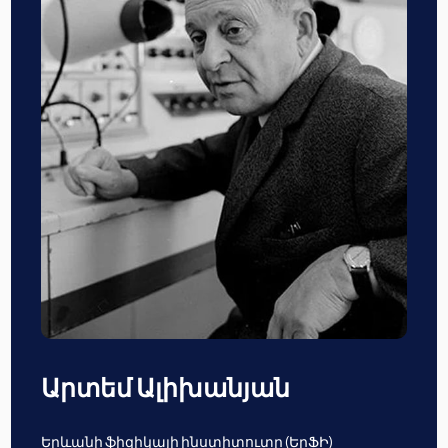
Արտեմ Ալիխանյան
Երևանի ֆիզիկայի ինստիտուտը (ԵրՖԻ)