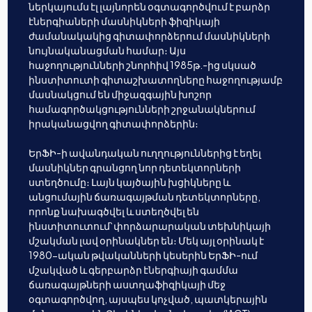
ներկայումս էլ լայնորեն օգտագործվում է բարձր
էներգիաների մասնիկների ֆիզիկայի
ժամանակակից գիտափորձերում մասնիկների
նույնականացման համար։ Այս
հաջողությունների շնորհիվ 1985թ.-ից սկսած
ինստիտուտի գիտաշխատողները հաջողությամբ
մասնակցում են միջազգային խոշոր
համագործակցությունների շրջանակներում
իրականացվող գիտափորձերին։
ԵրՖԻ-ի ավանդական ուղղություններից է եղել
մասնիկներ գրանցող նոր դետեկտորների
ստեղծումը։ Լայն կայծային խցիկները և
անցումային ճառագայթման դետեկտորները,
որոնք նախագծվել և ստեղծվել են
ինստիտուտում՝ փորձարարական տեխնիկայի
մշակման լավ օրինակներ են։ Մեկ այլ օրինակ է
1980-ական թվականների կեսերին ԵրՖԻ-ում
մշակված և գերբարձր էներգիայի գամմա
ճառագայթների աստղաֆիզիկայի մեջ
օգտագործվող, այսպես կոչված, պատկերային