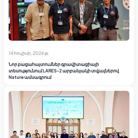
14 հուլիսի, 2026 թ.
Նոր բացահայտումներ գրավիտացիայի
տեսությունում LARES-2 արբանյակի տվյալներով
Nature ամսագրում