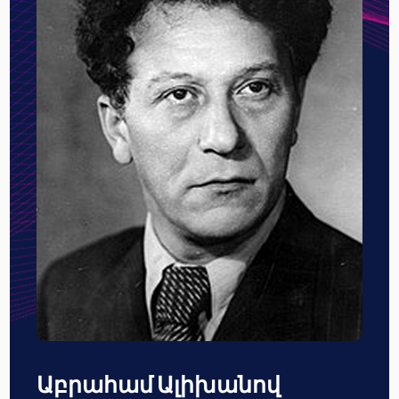
Աբրահամ Ալիխանով