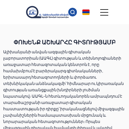
ՓՈԽԵՆՔ ԱՇԽԱՐՀԸ ԳԻՏՈՒԹՅԱՄԲ
Ալիխանյանի անվան ազգային գիտական
լաբորատորիան (ԱԱԳԼ) գիտության և տեխնոլոգիաների
առաջատար հետազոտական կենտրոն է, որը
համախմբում է բարձրակարգ գիտնականների,
երիտասարդ հետազոտողների և փորձառու
տեխնիկական անձնակազմի՝ հիմնարար ու կիրառական
գիտության առանցքային խնդիրների լուծման
նպատակով։ ԱԱԳԼ-ն հետևողականորեն ամրապնդում է
տարածաշրջանի առաջատար գիտական
հաստատության իր դիրքը՝ իրականացնելով միջազգային
չափանիշներին համապատասխան մրցունակ և
նորարարական հետազոտություններ։ Որպես
միջազգային գիտական համայնքի լիիրավ և ակտիվ