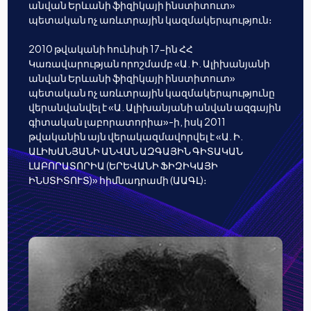
անվան Երևանի ֆիզիկայի ինստիտուտ»
պետական ոչ առևտրային կազմակերպություն։
2010 թվականի հունիսի 17-ին ՀՀ
Կառավարության որոշմամբ «Ա. Ի. Ալիխանյանի
անվան Երևանի ֆիզիկայի ինստիտուտ»
պետական ոչ առևտրային կազմակերպությունը
վերանվանվել է «Ա. Ալիխանյանի անվան ազգային
գիտական լաբորատորիա»-ի, իսկ 2011
թվականին այն վերակազմավորվել է «Ա. Ի.
ԱԼԻԽԱՆՅԱՆԻ ԱՆՎԱՆ ԱԶԳԱՅԻՆ ԳԻՏԱԿԱՆ
ԼԱԲՈՐԱՏՈՐԻԱ (ԵՐԵՎԱՆԻ ՖԻԶԻԿԱՅԻ
ԻՆՍՏԻՏՈՒՏ)» հիմնադրամի (ԱԱԳԼ)։