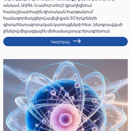
անդամ, ԱԱԳԼ-ն ամուր տեղ է զբաղեցնում
համաշխարհային գիտական հարթակում՝
համագործակցելով ավելի քան 50 երկրների
գիտահետազոտական կառույցների հետ, ներգրավված
լինելով միջազգային մեծամասշտաբ ծրագրերում։
Կարդալ