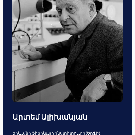
Արտեմ Ալիխանյան
Երևանի ֆիզիկայի ինստիտուտը (ԵրՖԻ)