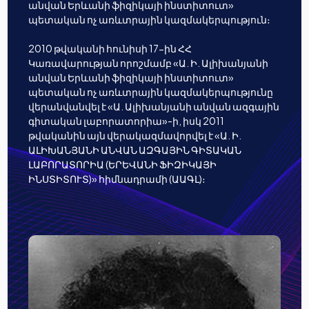
անվան Երևանի ֆիզիկայի ինստիտուտ»
պետական ոչ առևտրային կազմակերպություն։
2010 թվականի հունիսի 17-ին ՀՀ
Կառավարության որոշմամբ «Ա. Ի. Ալիխանյանի
անվան Երևանի ֆիզիկայի ինստիտուտ»
պետական ոչ առևտրային կազմակերպությունը
վերանվանվել է «Ա. Ալիխանյանի անվան ազգային
գիտական լաբորատորիա»-ի, իսկ 2011
թվականին այն վերակազմավորվել է «Ա. Ի.
ԱԼԻԽԱՆՅԱՆԻ ԱՆՎԱՆ ԱԶԳԱՅԻՆ ԳԻՏԱԿԱՆ
ԼԱԲՈՐԱՏՈՐԻԱ (ԵՐԵՎԱՆԻ ՖԻԶԻԿԱՅԻ
ԻՆՍՏԻՏՈՒՏ)» հիմնադրամի (ԱԱԳԼ)։