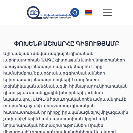
ՓՈԽԵՆՔ ԱՇԽԱՐՀԸ ԳԻՏՈՒԹՅԱՄԲ
Ալիխանյանի անվան ազգային գիտական
լաբորատորիան (ԱԱԳԼ) գիտության և տեխնոլոգիաների
առաջատար հետազոտական կենտրոն է, որը
համախմբում է բարձրակարգ գիտնականների,
երիտասարդ հետազոտողների և փորձառու
տեխնիկական անձնակազմի՝ հիմնարար ու կիրառական
գիտության առանցքային խնդիրների լուծման
նպատակով։ ԱԱԳԼ-ն հետևողականորեն ամրապնդում է
տարածաշրջանի առաջատար գիտական
հաստատության իր դիրքը՝ իրականացնելով միջազգային
չափանիշներին համապատասխան մրցունակ և
նորարարական հետազոտություններ։ Որպես
միջազգային գիտական համայնքի լիիրավ և ակտիվ