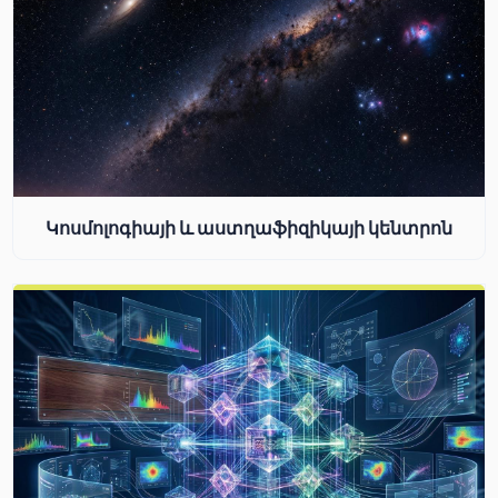
Կոսմոլոգիայի և աստղաֆիզիկայի կենտրոն