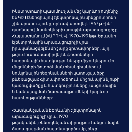
Ինստիտուտի պատմության մեջ կարևոր ուղենիշ
է 6 ԳէՎ էներգիայով էլեկտրոնային սինքրոտրոնի
շինարարությունը, որն ավարտվել է 1967 թ.-ին`
դառնալով մասնիկների առաջին արագացուցիչը
Հայաստանում («ԱՐՈՒՍ»)։ 1970-1991թթ. Երևանի
էլեկտրոնային արագացուցիչի վրա
իրականացվել են մի շարք գիտափորձեր, այդ
թվում ուսումնասիրվել են ֆոտոնների
հադրոնային հատկությունները միջուկներում π
մեզոնների ֆոտոծնման ռեակցիաներում,
նուկլոնային ռեզոնանսների կառուցվածքը
բևեռացված գիտափորձերում, միջուկային նյութի
կառուցվածքը և հատկությունները, անցումային
և կանալացման ճառագայթումների կարևոր
հատկությունները։
Հատկանշական է Երևանի էլեկտրոնային
արագացուցիչի վրա, 1970
թվականին, ռենտգենյան տիրույթում անցումային
ճառագայթման հայտնագործումը, ինչը