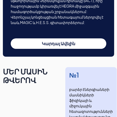
մթնոլորտային Չերենկովյան դիտակը (IACT), որը
հաջողությամբ կիրառվել է HEGRA միջազգային
համագործակցության շրջանակներում:
Վերոնշյալ կոնցեպցիան հետագայում ներդրվել է
նաև MAGIC և H.E.S.S. գիտափորձերում:
Կարդալ Ավելին
ՄԵՐ ՄԱՍԻՆ
№1
ԹՎԵՐՈՎ
բարձր էներգիաների
մասնիկների
ֆիզիկայի և
միջուկային
հետազոտությունների
​​​​կազմակերպությունը