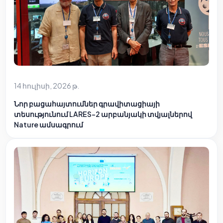
14 հուլիսի, 2026 թ.
Նոր բացահայտումներ գրավիտացիայի
տեսությունում LARES-2 արբանյակի տվյալներով
Nature ամսագրում