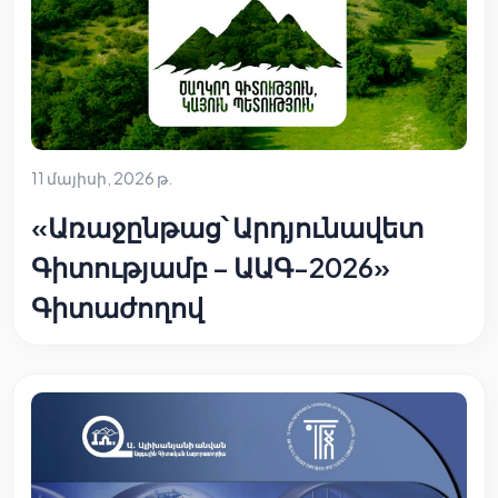
11 մայիսի, 2026 թ.
«Առաջընթաց՝ Արդյունավետ
Գիտությամբ – ԱԱԳ-2026»
Գիտաժողով