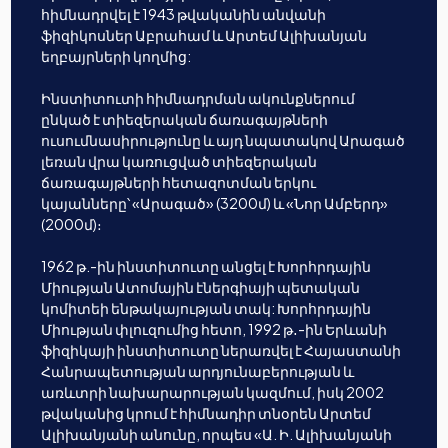
հիմնադրվել է 1943 թվականին անվանի
ֆիզիկոսներ Աբրահամ և Արտեմ Ալիխանյան
եղբայրների կողմից:
Ինստիտուտի հիմնադրման ակունքներում
ընկած է տիեզերական ճառագայթների
ուսումնասիրությունը և այդ նպատակով Արագած
լեռան վրա կառուցված տիեզերական
ճառագայթների հետազոտման երկու
կայանները՝ «Արագած» (3200մ) և «Նոր Ամբերդ»
(2000մ)։
1962 թ.-ին ինստիտուտը անցել է Խորհրդային
Միության Ատոմային էներգիայի պետական
կոմիտեի ենթակայության տակ: Խորհրդային
Միության փլուզումից հետո, 1992 թ․-ին Երևանի
ֆիզիկայի ինստիտուտը ներառվել է Հայաստանի
Հանրապետության արդյունաբերության և
առևտրի նախարարության կազմում, իսկ 2002
թվականից կրում է հիմնադիր տնօրեն Արտեմ
Ալիխանյանի անունը, որպես «Ա. Ի. Ալիխանյանի