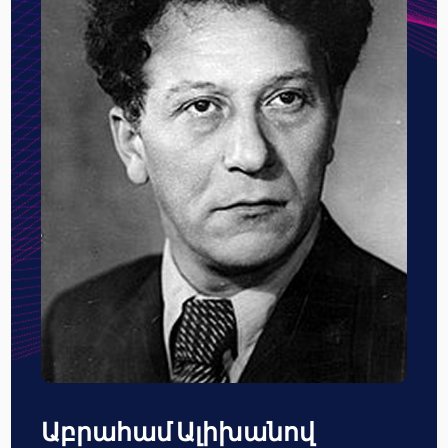
Աբրահամ Ալիխանով