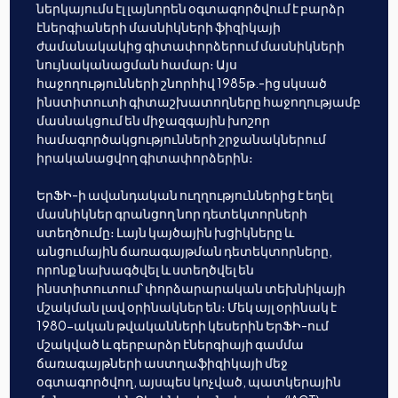
ներկայումս էլ լայնորեն օգտագործվում է բարձր
էներգիաների մասնիկների ֆիզիկայի
ժամանակակից գիտափորձերում մասնիկների
նույնականացման համար։ Այս
հաջողությունների շնորհիվ 1985թ.-ից սկսած
ինստիտուտի գիտաշխատողները հաջողությամբ
մասնակցում են միջազգային խոշոր
համագործակցությունների շրջանակներում
իրականացվող գիտափորձերին։
ԵրՖԻ-ի ավանդական ուղղություններից է եղել
մասնիկներ գրանցող նոր դետեկտորների
ստեղծումը։ Լայն կայծային խցիկները և
անցումային ճառագայթման դետեկտորները,
որոնք նախագծվել և ստեղծվել են
ինստիտուտում՝ փորձարարական տեխնիկայի
մշակման լավ օրինակներ են։ Մեկ այլ օրինակ է
1980-ական թվականների կեսերին ԵրՖԻ-ում
մշակված և գերբարձր էներգիայի գամմա
ճառագայթների աստղաֆիզիկայի մեջ
օգտագործվող, այսպես կոչված, պատկերային