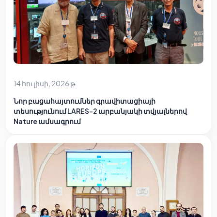
14 հուլիսի, 2026 թ.
Նոր բացահայտումներ գրավիտացիայի
տեսությունում LARES-2 արբանյակի տվյալներով
Nature ամսագրում