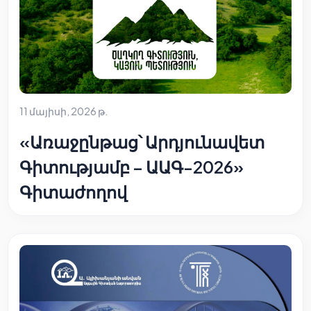
11 մայիսի, 2026 թ.
«Առաջընթաց՝ Արդյունավետ
Գիտությամբ – ԱԱԳ-2026»
Գիտաժողով