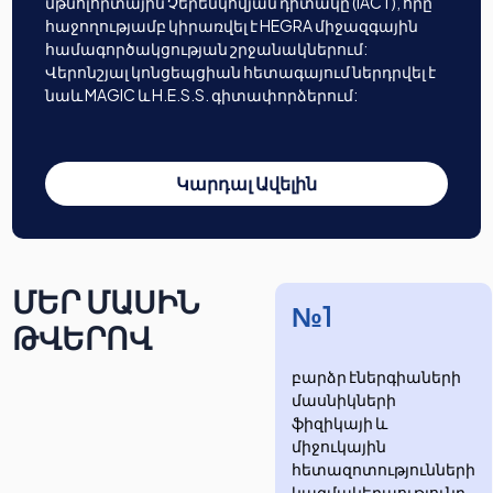
մթնոլորտային Չերենկովյան դիտակը (IACT), որը
հաջողությամբ կիրառվել է HEGRA միջազգային
համագործակցության շրջանակներում:
Վերոնշյալ կոնցեպցիան հետագայում ներդրվել է
նաև MAGIC և H.E.S.S. գիտափորձերում:
Կարդալ Ավելին
ՄԵՐ ՄԱՍԻՆ
№1
ԹՎԵՐՈՎ
բարձր էներգիաների
մասնիկների
ֆիզիկայի և
միջուկային
հետազոտությունների
​​​​կազմակերպությունը