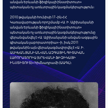
անվան Երևանի ֆիզիկայի ինստիտուտ»
պետական ոչ առևտրային կազմակերպություն։
2010 թվականի հունիսի 17-ին ՀՀ
Կառավարության որոշմամբ «Ա. Ի. Ալիխանյանի
անվան Երևանի ֆիզիկայի ինստիտուտ»
պետական ոչ առևտրային կազմակերպությունը
վերանվանվել է «Ա. Ալիխանյանի անվան ազգային
գիտական լաբորատորիա»-ի, իսկ 2011
թվականին այն վերակազմավորվել է «Ա. Ի.
ԱԼԻԽԱՆՅԱՆԻ ԱՆՎԱՆ ԱԶԳԱՅԻՆ ԳԻՏԱԿԱՆ
ԼԱԲՈՐԱՏՈՐԻԱ (ԵՐԵՎԱՆԻ ՖԻԶԻԿԱՅԻ
ԻՆՍՏԻՏՈՒՏ)» հիմնադրամի (ԱԱԳԼ)։