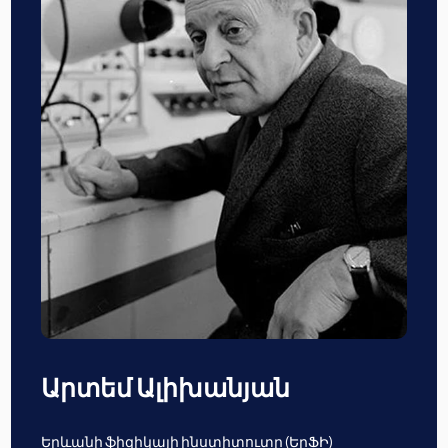
Արտեմ Ալիխանյան
Երևանի ֆիզիկայի ինստիտուտը (ԵրՖԻ)