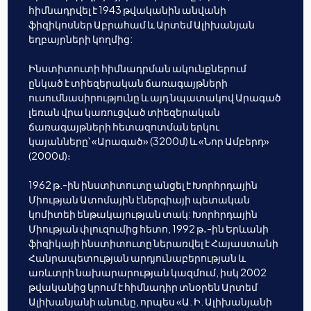
հիմնադրվել է 1943 թվականին անվանի
ֆիզիկոսներ Աբրահամ և Արտեմ Ալիխանյան
եղբայրների կողմից:
Ինստիտուտի հիմնադրման ակունքներում
ընկած է տիեզերական ճառագայթների
ուսումնասիրությունը և այդ նպատակով Արագած
լեռան վրա կառուցված տիեզերական
ճառագայթների հետազոտման երկու
կայանները՝ «Արագած» (3200մ) և «Նոր Ամբերդ»
(2000մ)։
1962 թ.-ին ինստիտուտը անցել է Խորհրդային
Միության Ատոմային էներգիայի պետական
կոմիտեի ենթակայության տակ: Խորհրդային
Միության փլուզումից հետո, 1992 թ․-ին Երևանի
ֆիզիկայի ինստիտուտը ներառվել է Հայաստանի
Հանրապետության արդյունաբերության և
առևտրի նախարարության կազմում, իսկ 2002
թվականից կրում է հիմնադիր տնօրեն Արտեմ
Ալիխանյանի անունը, որպես «Ա. Ի. Ալիխանյանի