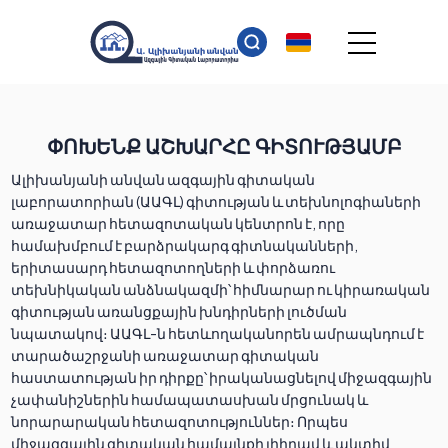
ՓՈԽԵՆՔ ԱՇԽԱՐՀԸ ԳԻՏՈՒԹՅԱՄԲ
Ալիխանյանի անվան ազգային գիտական
լաբորատորիան (ԱԱԳԼ) գիտության և տեխնոլոգիաների
առաջատար հետազոտական կենտրոն է, որը
համախմբում է բարձրակարգ գիտնականների,
երիտասարդ հետազոտողների և փորձառու
տեխնիկական անձնակազմի՝ հիմնարար ու կիրառական
գիտության առանցքային խնդիրների լուծման
նպատակով։ ԱԱԳԼ-ն հետևողականորեն ամրապնդում է
տարածաշրջանի առաջատար գիտական
հաստատության իր դիրքը՝ իրականացնելով միջազգային
չափանիշներին համապատասխան մրցունակ և
նորարարական հետազոտություններ։ Որպես
միջազգային գիտական համայնքի լիիրավ և ակտիվ