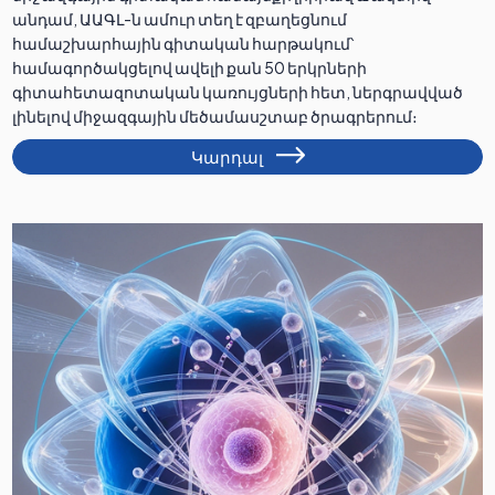
անդամ, ԱԱԳԼ-ն ամուր տեղ է զբաղեցնում
համաշխարհային գիտական հարթակում՝
համագործակցելով ավելի քան 50 երկրների
գիտահետազոտական կառույցների հետ, ներգրավված
լինելով միջազգային մեծամասշտաբ ծրագրերում։
Կարդալ