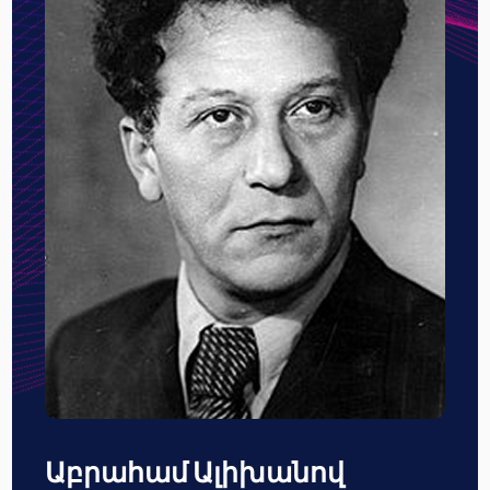
Աբրահամ Ալիխանով