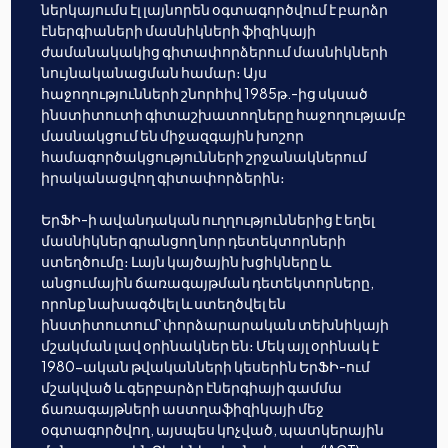
ներկայումս էլ լայնորեն օգտագործվում է բարձր
էներգիաների մասնիկների ֆիզիկայի
ժամանակակից գիտափորձերում մասնիկների
նույնականացման համար։ Այս
հաջողությունների շնորհիվ 1985թ.-ից սկսած
ինստիտուտի գիտաշխատողները հաջողությամբ
մասնակցում են միջազգային խոշոր
համագործակցությունների շրջանակներում
իրականացվող գիտափորձերին։
ԵրՖԻ-ի ավանդական ուղղություններից է եղել
մասնիկներ գրանցող նոր դետեկտորների
ստեղծումը։ Լայն կայծային խցիկները և
անցումային ճառագայթման դետեկտորները,
որոնք նախագծվել և ստեղծվել են
ինստիտուտում՝ փորձարարական տեխնիկայի
մշակման լավ օրինակներ են։ Մեկ այլ օրինակ է
1980-ական թվականների կեսերին ԵրՖԻ-ում
մշակված և գերբարձր էներգիայի գամմա
ճառագայթների աստղաֆիզիկայի մեջ
օգտագործվող, այսպես կոչված, պատկերային