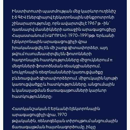
Ինստիտուտի պատմության մեջ կարևոր ուղենիշ
է 6 ԳէՎ էներգիայով էլեկտրոնային սինքրոտրոնի
շինարարությունը, որն ավարտվել է 1967 թ.-ին`
դառնալով մասնիկների առաջին արագացուցիչը
Հայաստանում («ԱՐՈՒՍ»)։ 1970-1991թթ. Երևանի
էլեկտրոնային արագացուցիչի վրա
իրականացվել են մի շարք գիտափորձեր, այդ
թվում ուսումնասիրվել են ֆոտոնների
հադրոնային հատկությունները միջուկներում π
մեզոնների ֆոտոծնման ռեակցիաներում,
նուկլոնային ռեզոնանսների կառուցվածքը
բևեռացված գիտափորձերում, միջուկային նյութի
կառուցվածքը և հատկությունները, անցումային
և կանալացման ճառագայթումների կարևոր
հատկությունները։
Հատկանշական է Երևանի էլեկտրոնային
արագացուցիչի վրա, 1970
թվականին, ռենտգենյան տիրույթում անցումային
ճառագայթման հայտնագործումը, ինչը