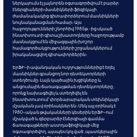
ներկայումս էլ լայնորեն օգտագործվում է բարձր
էներգիաների մասնիկների ֆիզիկայի
ժամանակակից գիտափորձերում մասնիկների
նույնականացման համար։ Այս
հաջողությունների շնորհիվ 1985թ.-ից սկսած
ինստիտուտի գիտաշխատողները հաջողությամբ
մասնակցում են միջազգային խոշոր
համագործակցությունների շրջանակներում
իրականացվող գիտափորձերին։
ԵրՖԻ-ի ավանդական ուղղություններից է եղել
մասնիկներ գրանցող նոր դետեկտորների
ստեղծումը։ Լայն կայծային խցիկները և
անցումային ճառագայթման դետեկտորները,
որոնք նախագծվել և ստեղծվել են
ինստիտուտում՝ փորձարարական տեխնիկայի
մշակման լավ օրինակներ են։ Մեկ այլ օրինակ է
1980-ական թվականների կեսերին ԵրՖԻ-ում
մշակված և գերբարձր էներգիայի գամմա
ճառագայթների աստղաֆիզիկայի մեջ
օգտագործվող, այսպես կոչված, պատկերային