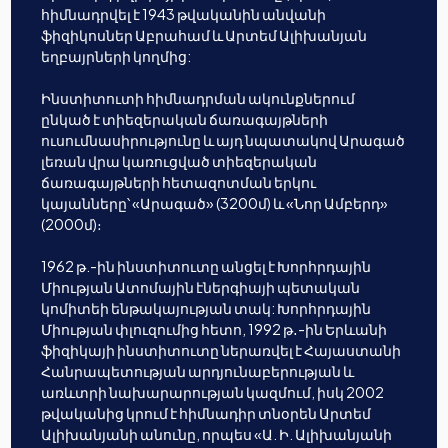
հիմնադրվել է 1943 թվականին անվանի
ֆիզիկոսներ Աբրահամ և Արտեմ Ալիխանյան
եղբայրների կողմից:
Ինստիտուտի հիմնադրման ակունքներում
ընկած է տիեզերական ճառագայթների
ուսումնասիրությունը և այդ նպատակով Արագած
լեռան վրա կառուցված տիեզերական
ճառագայթների հետազոտման երկու
կայանները՝ «Արագած» (3200մ) և «Նոր Ամբերդ»
(2000մ)։
1962 թ.-ին ինստիտուտը անցել է Խորհրդային
Միության Ատոմային էներգիայի պետական
կոմիտեի ենթակայության տակ: Խորհրդային
Միության փլուզումից հետո, 1992 թ․-ին Երևանի
ֆիզիկայի ինստիտուտը ներառվել է Հայաստանի
Հանրապետության արդյունաբերության և
առևտրի նախարարության կազմում, իսկ 2002
թվականից կրում է հիմնադիր տնօրեն Արտեմ
Ալիխանյանի անունը, որպես «Ա. Ի. Ալիխանյանի