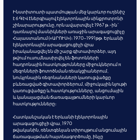
Ինստիտուտի պատմության մեջ կարևոր ուղենիշ
է 6 ԳէՎ էներգիայով էլեկտրոնային սինքրոտրոնի
շինարարությունը, որն ավարտվել է 1967 թ.-ին`
դառնալով մասնիկների առաջին արագացուցիչը
Հայաստանում («ԱՐՈՒՍ»)։ 1970-1991թթ. Երևանի
էլեկտրոնային արագացուցիչի վրա
իրականացվել են մի շարք գիտափորձեր, այդ
թվում ուսումնասիրվել են ֆոտոնների
հադրոնային հատկությունները միջուկներում π
մեզոնների ֆոտոծնման ռեակցիաներում,
նուկլոնային ռեզոնանսների կառուցվածքը
բևեռացված գիտափորձերում, միջուկային նյութի
կառուցվածքը և հատկությունները, անցումային
և կանալացման ճառագայթումների կարևոր
հատկությունները։
Հատկանշական է Երևանի էլեկտրոնային
արագացուցիչի վրա, 1970
թվականին, ռենտգենյան տիրույթում անցումային
ճառագայթման հայտնագործումը, ինչը