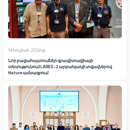
14 հուլիսի, 2026 թ.
Նոր բացահայտումներ գրավիտացիայի
տեսությունում LARES-2 արբանյակի տվյալներով
Nature ամսագրում