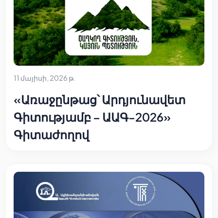
11 մայիսի, 2026 թ.
«Առաջընթաց՝ Արդյունավետ
Գիտությամբ – ԱԱԳ-2026»
Գիտաժողով