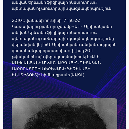
անվան Երևանի ֆիզիկայի ինստիտուտ»
պետական ոչ առևտրային կազմակերպություն։
2010 թվականի հունիսի 17-ին ՀՀ
Կառավարության որոշմամբ «Ա. Ի. Ալիխանյանի
անվան Երևանի ֆիզիկայի ինստիտուտ»
պետական ոչ առևտրային կազմակերպությունը
վերանվանվել է «Ա. Ալիխանյանի անվան ազգային
գիտական լաբորատորիա»-ի, իսկ 2011
թվականին այն վերակազմավորվել է «Ա. Ի.
ԱԼԻԽԱՆՅԱՆԻ ԱՆՎԱՆ ԱԶԳԱՅԻՆ ԳԻՏԱԿԱՆ
ԼԱԲՈՐԱՏՈՐԻԱ (ԵՐԵՎԱՆԻ ՖԻԶԻԿԱՅԻ
ԻՆՍՏԻՏՈՒՏ)» հիմնադրամի (ԱԱԳԼ)։