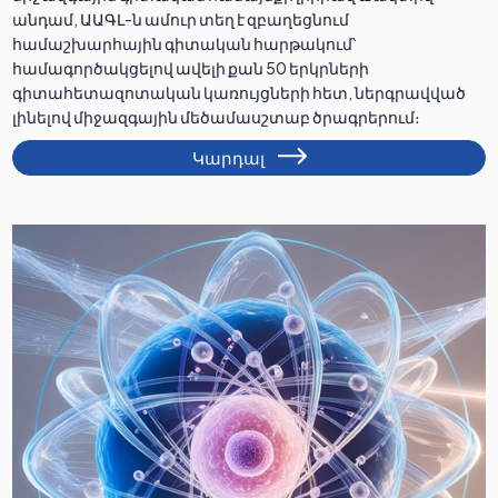
անդամ, ԱԱԳԼ-ն ամուր տեղ է զբաղեցնում
համաշխարհային գիտական հարթակում՝
համագործակցելով ավելի քան 50 երկրների
գիտահետազոտական կառույցների հետ, ներգրավված
լինելով միջազգային մեծամասշտաբ ծրագրերում։
Կարդալ