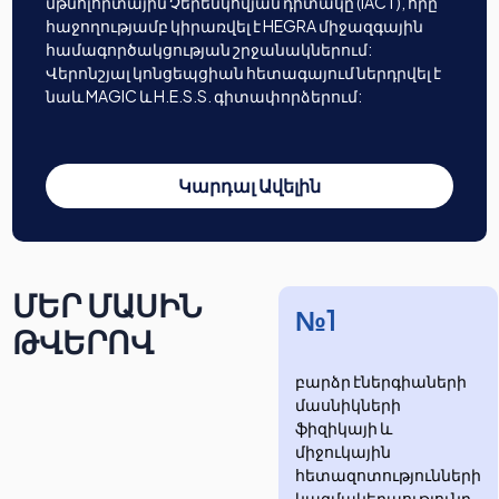
մթնոլորտային Չերենկովյան դիտակը (IACT), որը
հաջողությամբ կիրառվել է HEGRA միջազգային
համագործակցության շրջանակներում:
Վերոնշյալ կոնցեպցիան հետագայում ներդրվել է
նաև MAGIC և H.E.S.S. գիտափորձերում:
Կարդալ Ավելին
ՄԵՐ ՄԱՍԻՆ
№1
ԹՎԵՐՈՎ
բարձր էներգիաների
մասնիկների
ֆիզիկայի և
միջուկային
հետազոտությունների
​​​​կազմակերպությունը