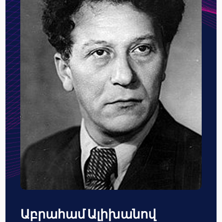
Աբրահամ Ալիխանով