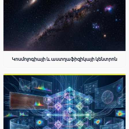
Կոսմոլոգիայի և աստղաֆիզիկայի կենտրոն