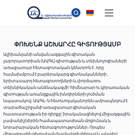
ՓՈԽԵՆՔ ԱՇԽԱՐՀԸ ԳԻՏՈՒԹՅԱՄԲ
Ալիխանյանի անվան ազգային գիտական
լաբորատորիան (ԱԱԳԼ) գիտության և տեխնոլոգիաների
առաջատար հետազոտական կենտրոն է, որը
համախմբում է բարձրակարգ գիտնականների,
երիտասարդ հետազոտողների և փորձառու
տեխնիկական անձնակազմի՝ հիմնարար ու կիրառական
գիտության առանցքային խնդիրների լուծման
նպատակով։ ԱԱԳԼ-ն հետևողականորեն ամրապնդում է
տարածաշրջանի առաջատար գիտական
հաստատության իր դիրքը՝ իրականացնելով միջազգային
չափանիշներին համապատասխան մրցունակ և
նորարարական հետազոտություններ։ Որպես
միջազգային գիտական համայնքի լիիրավ և ակտիվ