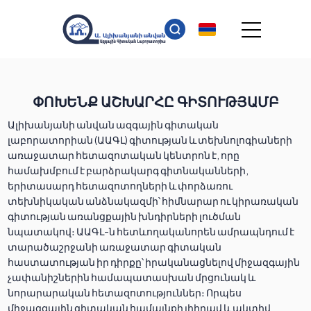
ՓՈԽԵՆՔ ԱՇԽԱՐՀԸ ԳԻՏՈՒԹՅԱՄԲ
Ալիխանյանի անվան ազգային գիտական
լաբորատորիան (ԱԱԳԼ) գիտության և տեխնոլոգիաների
առաջատար հետազոտական կենտրոն է, որը
համախմբում է բարձրակարգ գիտնականների,
երիտասարդ հետազոտողների և փորձառու
տեխնիկական անձնակազմի՝ հիմնարար ու կիրառական
գիտության առանցքային խնդիրների լուծման
նպատակով։ ԱԱԳԼ-ն հետևողականորեն ամրապնդում է
տարածաշրջանի առաջատար գիտական
հաստատության իր դիրքը՝ իրականացնելով միջազգային
չափանիշներին համապատասխան մրցունակ և
նորարարական հետազոտություններ։ Որպես
միջազգային գիտական համայնքի լիիրավ և ակտիվ