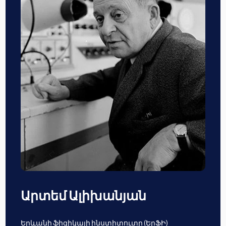
Արտեմ Ալիխանյան
Երևանի ֆիզիկայի ինստիտուտը (ԵրՖԻ)