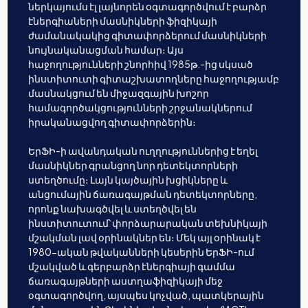
ներկայումս էլ լայնորեն օգտագործվում է բարձր
էներգիաների մասնիկների ֆիզիկայի
ժամանակակից գիտափորձերում մասնիկների
նույնականացման համար։ Այս
հաջողությունների շնորհիվ 1985թ.-ից սկսած
ինստիտուտի գիտաշխատողները հաջողությամբ
մասնակցում են միջազգային խոշոր
համագործակցությունների շրջանակներում
իրականացվող գիտափորձերին։
ԵրՖԻ-ի ավանդական ուղղություններից է եղել
մասնիկներ գրանցող նոր դետեկտորների
ստեղծումը։ Լայն կայծային խցիկները և
անցումային ճառագայթման դետեկտորները,
որոնք նախագծվել և ստեղծվել են
ինստիտուտում՝ փորձարարական տեխնիկայի
մշակման լավ օրինակներ են։ Մեկ այլ օրինակ է
1980-ական թվականների կեսերին ԵրՖԻ-ում
մշակված և գերբարձր էներգիայի գամմա
ճառագայթների աստղաֆիզիկայի մեջ
օգտագործվող, այսպես կոչված, պատկերային