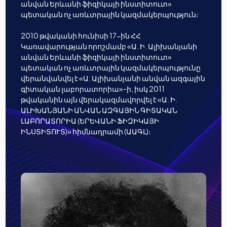
անվան Երևանի ֆիզիկայի ինստիտուտ»
պետական ոչ առևտրային կազմակերպություն։
2010 թվականի հունիսի 17-ին ՀՀ
Կառավարության որոշմամբ «Ա. Ի. Ալիխանյանի
անվան Երևանի ֆիզիկայի ինստիտուտ»
պետական ոչ առևտրային կազմակերպությունը
վերանվանվել է «Ա. Ալիխանյանի անվան ազգային
գիտական լաբորատորիա»-ի, իսկ 2011
թվականին այն վերակազմավորվել է «Ա. Ի.
ԱԼԻԽԱՆՅԱՆԻ ԱՆՎԱՆ ԱԶԳԱՅԻՆ ԳԻՏԱԿԱՆ
ԼԱԲՈՐԱՏՈՐԻԱ (ԵՐԵՎԱՆԻ ՖԻԶԻԿԱՅԻ
ԻՆՍՏԻՏՈՒՏ)» հիմնադրամի (ԱԱԳԼ)։