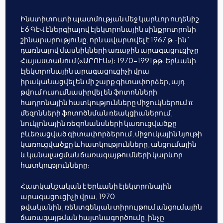
Ինստիտուտի պատմության մեջ կարևոր ուղենիշ
է 6 ԳէՎ էներգիայով էլեկտրոնային սինքրոտրոնի
շինարարությունը, որն ավարտվել է 1967 թ.-ին`
դառնալով մասնիկների առաջին արագացուցիչը
Հայաստանում («ԱՐՈՒՍ»)։ 1970-1991թթ. Երևանի
էլեկտրոնային արագացուցիչի վրա
իրականացվել են մի շարք գիտափորձեր, այդ
թվում ուսումնասիրվել են ֆոտոնների
հադրոնային հատկությունները միջուկներում π
մեզոնների ֆոտոծնման ռեակցիաներում,
նուկլոնային ռեզոնանսների կառուցվածքը
բևեռացված գիտափորձերում, միջուկային նյութի
կառուցվածքը և հատկությունները, անցումային
և կանալացման ճառագայթումների կարևոր
հատկությունները։
Հատկանշական է Երևանի էլեկտրոնային
արագացուցիչի վրա, 1970
թվականին, ռենտգենյան տիրույթում անցումային
ճառագայթման հայտնագործումը, ինչը