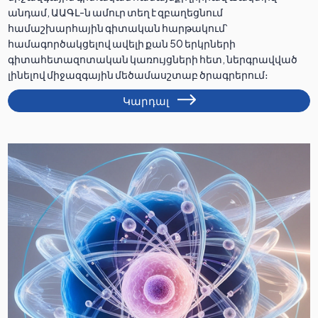
անդամ, ԱԱԳԼ-ն ամուր տեղ է զբաղեցնում
համաշխարհային գիտական հարթակում՝
համագործակցելով ավելի քան 50 երկրների
գիտահետազոտական կառույցների հետ, ներգրավված
լինելով միջազգային մեծամասշտաբ ծրագրերում։
Կարդալ