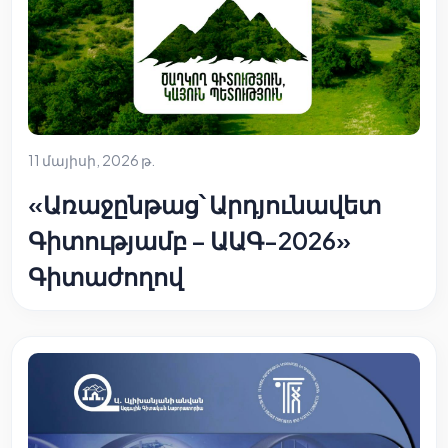
11 մայիսի, 2026 թ.
«Առաջընթաց՝ Արդյունավետ
Գիտությամբ – ԱԱԳ-2026»
Գիտաժողով