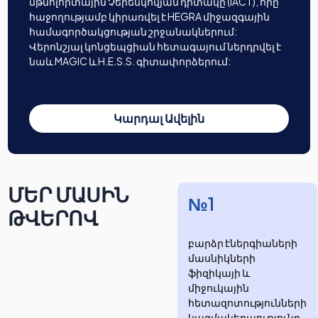
մթնոլորտային Չերենկովյան դիտակը (IACT), որը
հաջողությամբ կիրառվել է HEGRA միջազգային
համագործակցության շրջանակներում:
Վերոնշյալ կոնցեպցիան հետագայում ներդրվել է
նաև MAGIC և H.E.S.S. գիտափորձերում:
Կարդալ Ավելին
ՄԵՐ ՄԱՍԻՆ
№1
ԹՎԵՐՈՎ
բարձր էներգիաների
մասնիկների
ֆիզիկայի և
միջուկային
հետազոտությունների
​​​​կազմակերպությունը