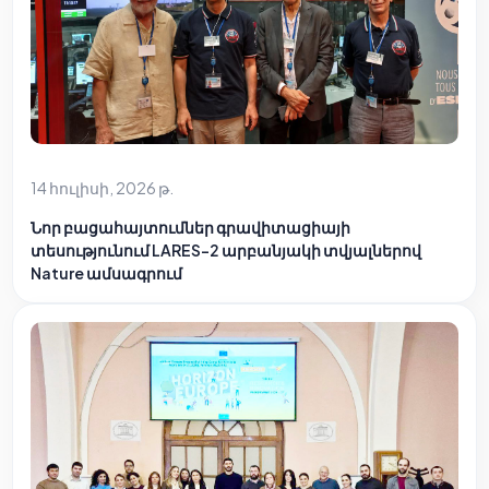
14 հուլիսի, 2026 թ.
Նոր բացահայտումներ գրավիտացիայի
տեսությունում LARES-2 արբանյակի տվյալներով
Nature ամսագրում