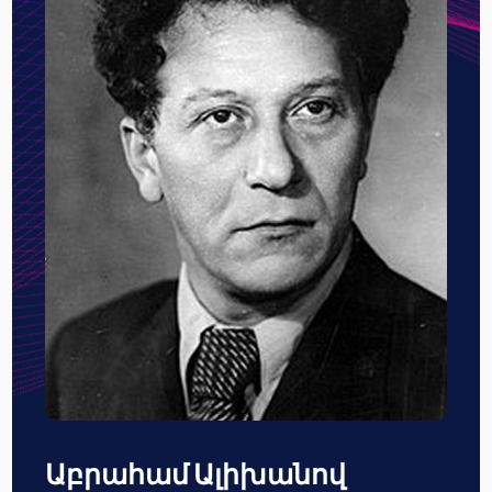
Աբրահամ Ալիխանով