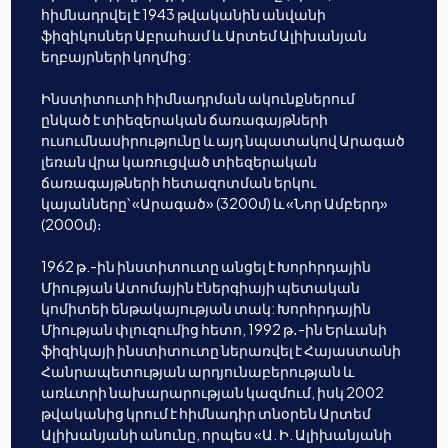
հիմնադրվել է 1943 թվականին անվանի
ֆիզիկոսներ Աբրահամ և Արտեմ Ալիխանյան
եղբայրների կողմից:
Ինստիտուտի հիմնադրման ակունքներում
ընկած է տիեզերական ճառագայթների
ուսումնասիրությունը և այդ նպատակով Արագած
լեռան վրա կառուցված տիեզերական
ճառագայթների հետազոտման երկու
կայանները՝ «Արագած» (3200մ) և «Նոր Ամբերդ»
(2000մ)։
1962 թ.-ին ինստիտուտը անցել է Խորհրդային
Միության Ատոմային էներգիայի պետական
կոմիտեի ենթակայության տակ: Խորհրդային
Միության փլուզումից հետո, 1992 թ․-ին Երևանի
ֆիզիկայի ինստիտուտը ներառվել է Հայաստանի
Հանրապետության արդյունաբերության և
առևտրի նախարարության կազմում, իսկ 2002
թվականից կրում է հիմնադիր տնօրեն Արտեմ
Ալիխանյանի անունը, որպես «Ա. Ի. Ալիխանյանի