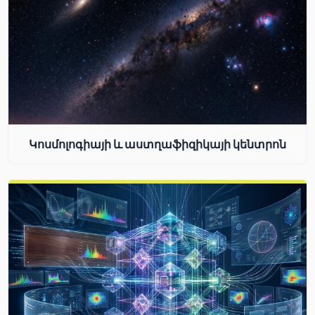
Կոսմոլոգիայի և աստղաֆիզիկայի կենտրոն