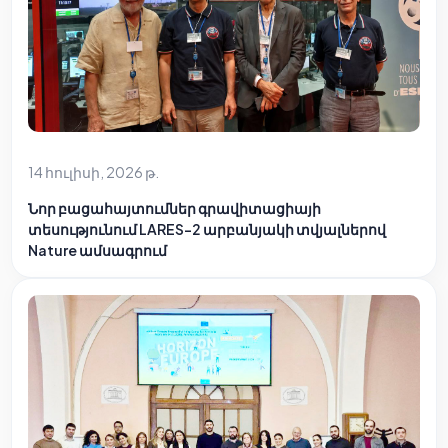
14 հուլիսի, 2026 թ.
Նոր բացահայտումներ գրավիտացիայի
տեսությունում LARES-2 արբանյակի տվյալներով
Nature ամսագրում