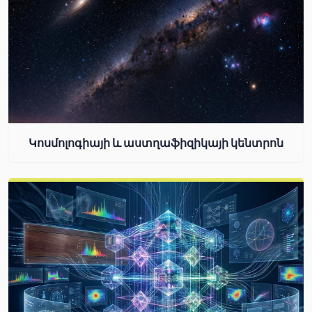
Կոսմոլոգիայի և աստղաֆիզիկայի կենտրոն