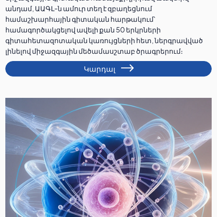
անդամ, ԱԱԳԼ-ն ամուր տեղ է զբաղեցնում
համաշխարհային գիտական հարթակում՝
համագործակցելով ավելի քան 50 երկրների
գիտահետազոտական կառույցների հետ, ներգրավված
լինելով միջազգային մեծամասշտաբ ծրագրերում։
Կարդալ