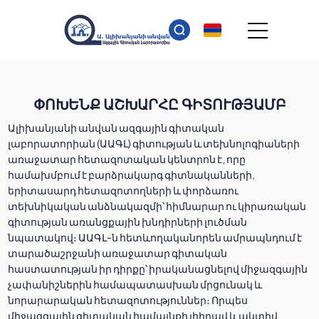
ՓՈԽԵՆՔ ԱՇԽԱՐՀԸ ԳԻՏՈՒԹՅԱՄԲ
Ալիխանյանի անվան ազգային գիտական
լաբորատորիան (ԱԱԳԼ) գիտության և տեխնոլոգիաների
առաջատար հետազոտական կենտրոն է, որը
համախմբում է բարձրակարգ գիտնականների,
երիտասարդ հետազոտողների և փորձառու
տեխնիկական անձնակազմի՝ հիմնարար ու կիրառական
գիտության առանցքային խնդիրների լուծման
նպատակով։ ԱԱԳԼ-ն հետևողականորեն ամրապնդում է
տարածաշրջանի առաջատար գիտական
հաստատության իր դիրքը՝ իրականացնելով միջազգային
չափանիշներին համապատասխան մրցունակ և
նորարարական հետազոտություններ։ Որպես
միջազգային գիտական համայնքի լիիրավ և ակտիվ