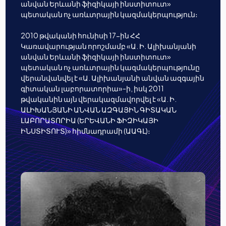
անվան Երևանի ֆիզիկայի ինստիտուտ»
պետական ոչ առևտրային կազմակերպություն։
2010 թվականի հունիսի 17-ին ՀՀ
Կառավարության որոշմամբ «Ա. Ի. Ալիխանյանի
անվան Երևանի ֆիզիկայի ինստիտուտ»
պետական ոչ առևտրային կազմակերպությունը
վերանվանվել է «Ա. Ալիխանյանի անվան ազգային
գիտական լաբորատորիա»-ի, իսկ 2011
թվականին այն վերակազմավորվել է «Ա. Ի.
ԱԼԻԽԱՆՅԱՆԻ ԱՆՎԱՆ ԱԶԳԱՅԻՆ ԳԻՏԱԿԱՆ
ԼԱԲՈՐԱՏՈՐԻԱ (ԵՐԵՎԱՆԻ ՖԻԶԻԿԱՅԻ
ԻՆՍՏԻՏՈՒՏ)» հիմնադրամի (ԱԱԳԼ)։