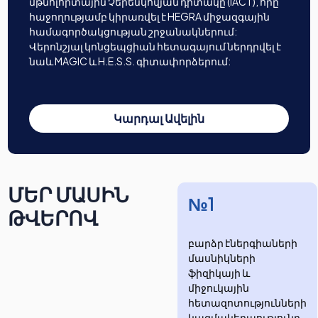
մթնոլորտային Չերենկովյան դիտակը (IACT), որը
հաջողությամբ կիրառվել է HEGRA միջազգային
համագործակցության շրջանակներում:
Վերոնշյալ կոնցեպցիան հետագայում ներդրվել է
նաև MAGIC և H.E.S.S. գիտափորձերում:
Կարդալ Ավելին
ՄԵՐ ՄԱՍԻՆ
№1
ԹՎԵՐՈՎ
բարձր էներգիաների
մասնիկների
ֆիզիկայի և
միջուկային
հետազոտությունների
​​​​կազմակերպությունը