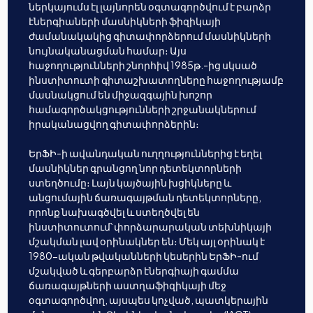
ներկայումս էլ լայնորեն օգտագործվում է բարձր
էներգիաների մասնիկների ֆիզիկայի
ժամանակակից գիտափորձերում մասնիկների
նույնականացման համար։ Այս
հաջողությունների շնորհիվ 1985թ.-ից սկսած
ինստիտուտի գիտաշխատողները հաջողությամբ
մասնակցում են միջազգային խոշոր
համագործակցությունների շրջանակներում
իրականացվող գիտափորձերին։
ԵրՖԻ-ի ավանդական ուղղություններից է եղել
մասնիկներ գրանցող նոր դետեկտորների
ստեղծումը։ Լայն կայծային խցիկները և
անցումային ճառագայթման դետեկտորները,
որոնք նախագծվել և ստեղծվել են
ինստիտուտում՝ փորձարարական տեխնիկայի
մշակման լավ օրինակներ են։ Մեկ այլ օրինակ է
1980-ական թվականների կեսերին ԵրՖԻ-ում
մշակված և գերբարձր էներգիայի գամմա
ճառագայթների աստղաֆիզիկայի մեջ
օգտագործվող, այսպես կոչված, պատկերային