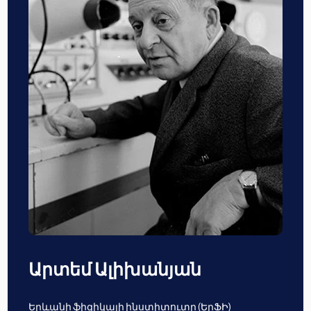
Արտեմ Ալիխանյան
Երևանի ֆիզիկայի ինստիտուտը (ԵրՖԻ)