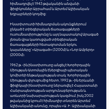
հիմնադրվել է 1943 թվականին անվանի
ֆիզիկոսներ Աբրահամ և Արտեմ Ալիխանյան
եղբայրների կողմից:
Ինստիտուտի հիմնադրման ակունքներում
ընկած է տիեզերական ճառագայթների
ուսումնասիրությունը և այդ նպատակով Արագած
լեռան վրա կառուցված տիեզերական
ճառագայթների հետազոտման երկու
կայանները՝ «Արագած» (3200մ) և «Նոր Ամբերդ»
(2000մ)։
1962 թ.-ին ինստիտուտը անցել է Խորհրդային
Միության Ատոմային էներգիայի պետական
կոմիտեի ենթակայության տակ: Խորհրդային
Միության փլուզումից հետո, 1992 թ․-ին Երևանի
ֆիզիկայի ինստիտուտը ներառվել է Հայաստանի
Հանրապետության արդյունաբերության և
առևտրի նախարարության կազմում, իսկ 2002
թվականից կրում է հիմնադիր տնօրեն Արտեմ
Ալիխանյանի անունը, որպես «Ա. Ի. Ալիխանյանի