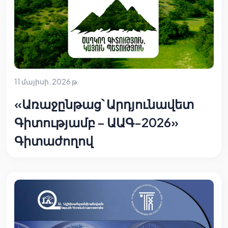
11 մայիսի, 2026 թ.
«Առաջընթաց՝ Արդյունավետ
Գիտությամբ – ԱԱԳ-2026»
Գիտաժողով