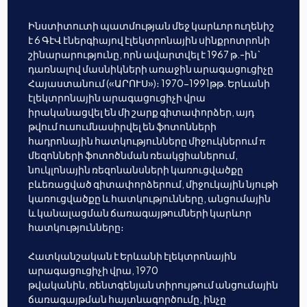
Ինստիտուտի պատմության մեջ կարևոր ուղենիշ
է 6 ԳէՎ էներգիայով էլեկտրոնային սինքրոտրոնի
շինարարությունը, որն ավարտվել է 1967 թ.-ին`
դառնալով մասնիկների առաջին արագացուցիչը
Հայաստանում («ԱՐՈՒՍ»)։ 1970-1991թթ. Երևանի
էլեկտրոնային արագացուցիչի վրա
իրականացվել են մի շարք գիտափորձեր, այդ
թվում ուսումնասիրվել են ֆոտոնների
հադրոնային հատկությունները միջուկներում π
մեզոնների ֆոտոծնման ռեակցիաներում,
նուկլոնային ռեզոնանսների կառուցվածքը
բևեռացված գիտափորձերում, միջուկային նյութի
կառուցվածքը և հատկությունները, անցումային
և կանալացման ճառագայթումների կարևոր
հատկությունները։
Հատկանշական է Երևանի էլեկտրոնային
արագացուցիչի վրա, 1970
թվականին, ռենտգենյան տիրույթում անցումային
ճառագայթման հայտնագործումը, ինչը