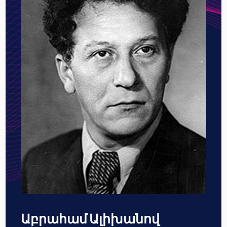
Աբրահամ Ալիխանով