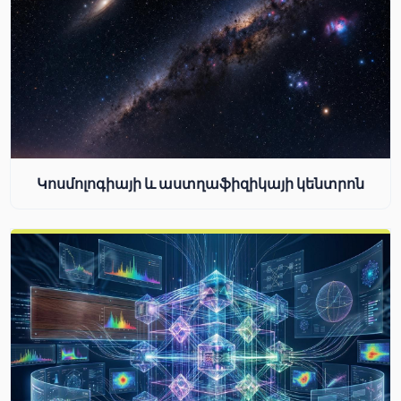
Կոսմոլոգիայի և աստղաֆիզիկայի կենտրոն