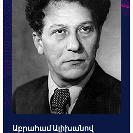
Աբրահամ Ալիխանով