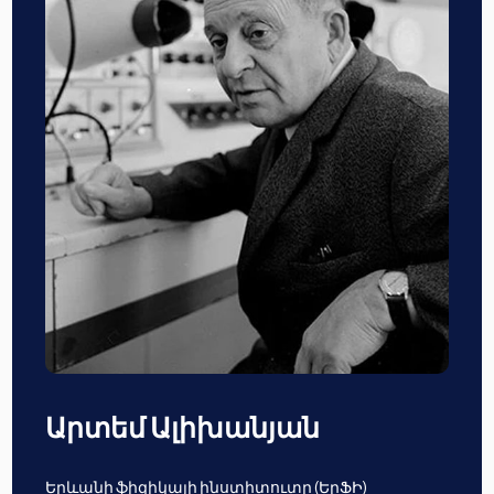
Արտեմ Ալիխանյան
Երևանի ֆիզիկայի ինստիտուտը (ԵրՖԻ)