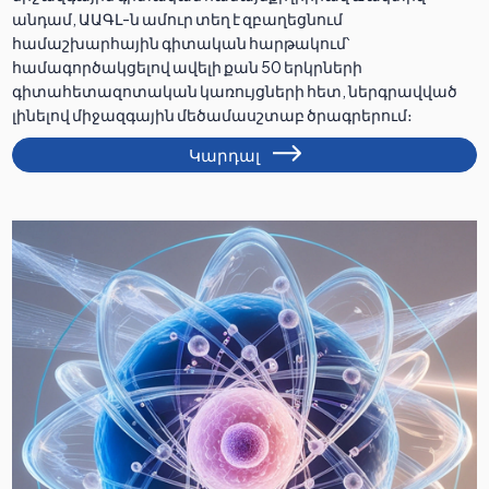
անդամ, ԱԱԳԼ-ն ամուր տեղ է զբաղեցնում
համաշխարհային գիտական հարթակում՝
համագործակցելով ավելի քան 50 երկրների
գիտահետազոտական կառույցների հետ, ներգրավված
լինելով միջազգային մեծամասշտաբ ծրագրերում։
Կարդալ