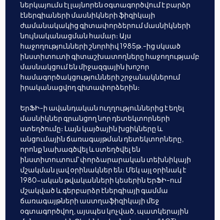
ներկայումս էլ լայնորեն օգտագործվում է բարձր
էներգիաների մասնիկների ֆիզիկայի
ժամանակակից գիտափորձերում մասնիկների
նույնականացման համար։ Այս
հաջողությունների շնորհիվ 1985թ.-ից սկսած
ինստիտուտի գիտաշխատողները հաջողությամբ
մասնակցում են միջազգային խոշոր
համագործակցությունների շրջանակներում
իրականացվող գիտափորձերին։
ԵրՖԻ-ի ավանդական ուղղություններից է եղել
մասնիկներ գրանցող նոր դետեկտորների
ստեղծումը։ Լայն կայծային խցիկները և
անցումային ճառագայթման դետեկտորները,
որոնք նախագծվել և ստեղծվել են
ինստիտուտում՝ փորձարարական տեխնիկայի
մշակման լավ օրինակներ են։ Մեկ այլ օրինակ է
1980-ական թվականների կեսերին ԵրՖԻ-ում
մշակված և գերբարձր էներգիայի գամմա
ճառագայթների աստղաֆիզիկայի մեջ
օգտագործվող, այսպես կոչված, պատկերային