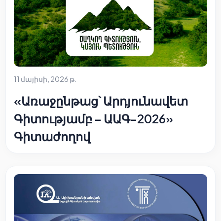
11 մայիսի, 2026 թ.
«Առաջընթաց՝ Արդյունավետ
Գիտությամբ – ԱԱԳ-2026»
Գիտաժողով