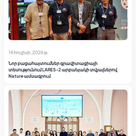
14 հուլիսի, 2026 թ.
Նոր բացահայտումներ գրավիտացիայի
տեսությունում LARES-2 արբանյակի տվյալներով
Nature ամսագրում