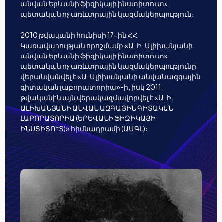
անվան Երևանի ֆիզիկայի ինստիտուտ»
պետական ոչ առևտրային կազմակերպություն։
2010 թվականի հունիսի 17-ին ՀՀ
Կառավարության որոշմամբ «Ա. Ի. Ալիխանյանի
անվան Երևանի ֆիզիկայի ինստիտուտ»
պետական ոչ առևտրային կազմակերպությունը
վերանվանվել է «Ա. Ալիխանյանի անվան ազգային
գիտական լաբորատորիա»-ի, իսկ 2011
թվականին այն վերակազմավորվել է «Ա. Ի.
ԱԼԻԽԱՆՅԱՆԻ ԱՆՎԱՆ ԱԶԳԱՅԻՆ ԳԻՏԱԿԱՆ
ԼԱԲՈՐԱՏՈՐԻԱ (ԵՐԵՎԱՆԻ ՖԻԶԻԿԱՅԻ
ԻՆՍՏԻՏՈՒՏ)» հիմնադրամի (ԱԱԳԼ)։