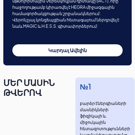
մթնոլորտային Չերենկովյան դիտակը (IACT), որը
հաջողությամբ կիրառվել է HEGRA միջազգային
համագործակցության շրջանակներում:
Վերոնշյալ կոնցեպցիան հետագայում ներդրվել է
նաև MAGIC և H.E.S.S. գիտափորձերում:
Կարդալ Ավելին
ՄԵՐ ՄԱՍԻՆ
№1
ԹՎԵՐՈՎ
բարձր էներգիաների
մասնիկների
ֆիզիկայի և
միջուկային
հետազոտությունների
​​​​կազմակերպությունը