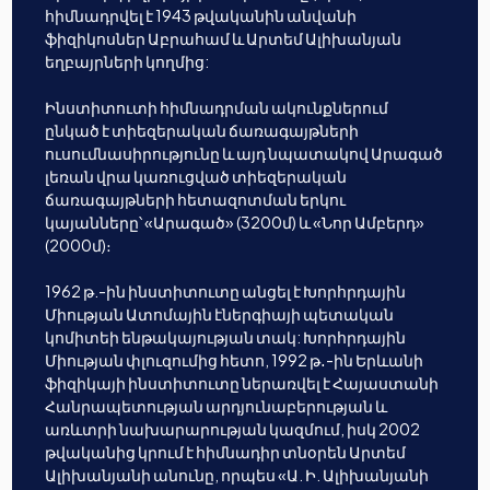
հիմնադրվել է 1943 թվականին անվանի
ֆիզիկոսներ Աբրահամ և Արտեմ Ալիխանյան
եղբայրների կողմից:
Ինստիտուտի հիմնադրման ակունքներում
ընկած է տիեզերական ճառագայթների
ուսումնասիրությունը և այդ նպատակով Արագած
լեռան վրա կառուցված տիեզերական
ճառագայթների հետազոտման երկու
կայանները՝ «Արագած» (3200մ) և «Նոր Ամբերդ»
(2000մ)։
1962 թ.-ին ինստիտուտը անցել է Խորհրդային
Միության Ատոմային էներգիայի պետական
կոմիտեի ենթակայության տակ: Խորհրդային
Միության փլուզումից հետո, 1992 թ․-ին Երևանի
ֆիզիկայի ինստիտուտը ներառվել է Հայաստանի
Հանրապետության արդյունաբերության և
առևտրի նախարարության կազմում, իսկ 2002
թվականից կրում է հիմնադիր տնօրեն Արտեմ
Ալիխանյանի անունը, որպես «Ա. Ի. Ալիխանյանի