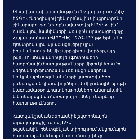
Ինստիտուտի պատմության մեջ կարևոր ուղենիշ
է 6 ԳէՎ էներգիայով էլեկտրոնային սինքրոտրոնի
շինարարությունը, որն ավարտվել է 1967 թ.-ին`
դառնալով մասնիկների առաջին արագացուցիչը
Հայաստանում («ԱՐՈՒՍ»)։ 1970-1991թթ. Երևանի
էլեկտրոնային արագացուցիչի վրա
իրականացվել են մի շարք գիտափորձեր, այդ
թվում ուսումնասիրվել են ֆոտոնների
հադրոնային հատկությունները միջուկներում π
մեզոնների ֆոտոծնման ռեակցիաներում,
նուկլոնային ռեզոնանսների կառուցվածքը
բևեռացված գիտափորձերում, միջուկային նյութի
կառուցվածքը և հատկությունները, անցումային
և կանալացման ճառագայթումների կարևոր
հատկությունները։
Հատկանշական է Երևանի էլեկտրոնային
արագացուցիչի վրա, 1970
թվականին, ռենտգենյան տիրույթում անցումային
ճառագայթման հայտնագործումը, ինչը