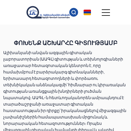
ՓՈԽԵՆՔ ԱՇԽԱՐՀԸ ԳԻՏՈՒԹՅԱՄԲ
Ալիխանյանի անվան ազգային գիտական
լաբորատորիան (ԱԱԳԼ) գիտության և տեխնոլոգիաների
առաջատար հետազոտական կենտրոն է, որը
համախմբում է բարձրակարգ գիտնականների,
երիտասարդ հետազոտողների և փորձառու
տեխնիկական անձնակազմի՝ հիմնարար ու կիրառական
գիտության առանցքային խնդիրների լուծման
նպատակով։ ԱԱԳԼ-ն հետևողականորեն ամրապնդում է
տարածաշրջանի առաջատար գիտական
հաստատության իր դիրքը՝ իրականացնելով միջազգային
չափանիշներին համապատասխան մրցունակ և
նորարարական հետազոտություններ։ Որպես
միջազգային գիտական համայնքի լիիրավ և ակտիվ