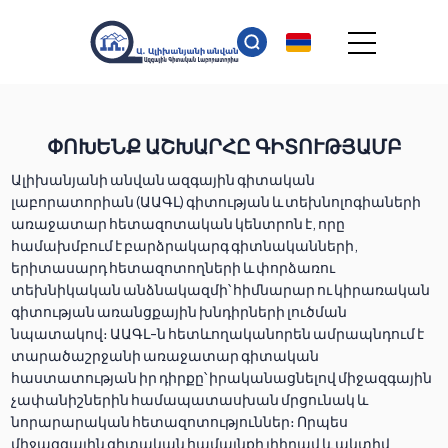
ՓՈԽԵՆՔ ԱՇԽԱՐՀԸ ԳԻՏՈՒԹՅԱՄԲ
Ալիխանյանի անվան ազգային գիտական
լաբորատորիան (ԱԱԳԼ) գիտության և տեխնոլոգիաների
առաջատար հետազոտական կենտրոն է, որը
համախմբում է բարձրակարգ գիտնականների,
երիտասարդ հետազոտողների և փորձառու
տեխնիկական անձնակազմի՝ հիմնարար ու կիրառական
գիտության առանցքային խնդիրների լուծման
նպատակով։ ԱԱԳԼ-ն հետևողականորեն ամրապնդում է
տարածաշրջանի առաջատար գիտական
հաստատության իր դիրքը՝ իրականացնելով միջազգային
չափանիշներին համապատասխան մրցունակ և
նորարարական հետազոտություններ։ Որպես
միջազգային գիտական համայնքի լիիրավ և ակտիվ