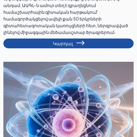
անդամ, ԱԱԳԼ-ն ամուր տեղ է զբաղեցնում
համաշխարհային գիտական հարթակում՝
համագործակցելով ավելի քան 50 երկրների
գիտահետազոտական կառույցների հետ, ներգրավված
լինելով միջազգային մեծամասշտաբ ծրագրերում։
Կարդալ