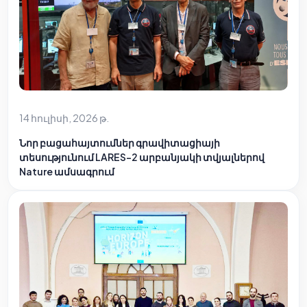
14 հուլիսի, 2026 թ.
Նոր բացահայտումներ գրավիտացիայի
տեսությունում LARES-2 արբանյակի տվյալներով
Nature ամսագրում