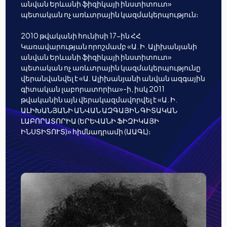
անվան Երևանի ֆիզիկայի ինստիտուտ»
պետական ոչ առևտրային կազմակերպություն։
2010 թվականի հունիսի 17-ին ՀՀ
Կառավարության որոշմամբ «Ա. Ի. Ալիխանյանի
անվան Երևանի ֆիզիկայի ինստիտուտ»
պետական ոչ առևտրային կազմակերպությունը
վերանվանվել է «Ա. Ալիխանյանի անվան ազգային
գիտական լաբորատորիա»-ի, իսկ 2011
թվականին այն վերակազմավորվել է «Ա. Ի.
ԱԼԻԽԱՆՅԱՆԻ ԱՆՎԱՆ ԱԶԳԱՅԻՆ ԳԻՏԱԿԱՆ
ԼԱԲՈՐԱՏՈՐԻԱ (ԵՐԵՎԱՆԻ ՖԻԶԻԿԱՅԻ
ԻՆՍՏԻՏՈՒՏ)» հիմնադրամի (ԱԱԳԼ)։