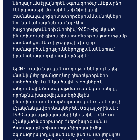
ներկայումս էլ լայնորեն օգտագործվում է բարձր
էներգիաների մասնիկների ֆիզիկայի
ժամանակակից գիտափորձերում մասնիկների
նույնականացման համար։ Այս
հաջողությունների շնորհիվ 1985թ.-ից սկսած
ինստիտուտի գիտաշխատողները հաջողությամբ
մասնակցում են միջազգային խոշոր
համագործակցությունների շրջանակներում
իրականացվող գիտափորձերին։
ԵրՖԻ-ի ավանդական ուղղություններից է եղել
մասնիկներ գրանցող նոր դետեկտորների
ստեղծումը։ Լայն կայծային խցիկները և
անցումային ճառագայթման դետեկտորները,
որոնք նախագծվել և ստեղծվել են
ինստիտուտում՝ փորձարարական տեխնիկայի
մշակման լավ օրինակներ են։ Մեկ այլ օրինակ է
1980-ական թվականների կեսերին ԵրՖԻ-ում
մշակված և գերբարձր էներգիայի գամմա
ճառագայթների աստղաֆիզիկայի մեջ
օգտագործվող, այսպես կոչված, պատկերային