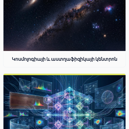
Կոսմոլոգիայի և աստղաֆիզիկայի կենտրոն