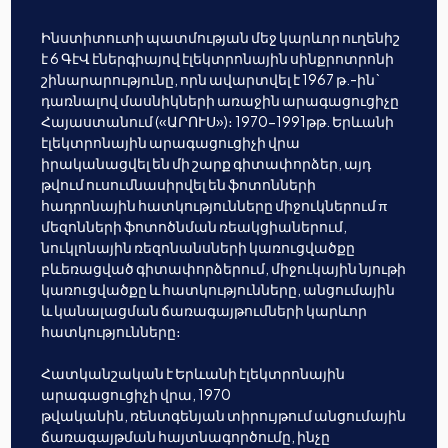
Ինստիտուտի պատմության մեջ կարևոր ուղենիշ
է 6 ԳէՎ էներգիայով էլեկտրոնային սինքրոտրոնի
շինարարությունը, որն ավարտվել է 1967 թ.-ին`
դառնալով մասնիկների առաջին արագացուցիչը
Հայաստանում («ԱՐՈՒՍ»)։ 1970-1991թթ. Երևանի
էլեկտրոնային արագացուցիչի վրա
իրականացվել են մի շարք գիտափորձեր, այդ
թվում ուսումնասիրվել են ֆոտոնների
հադրոնային հատկությունները միջուկներում π
մեզոնների ֆոտոծնման ռեակցիաներում,
նուկլոնային ռեզոնանսների կառուցվածքը
բևեռացված գիտափորձերում, միջուկային նյութի
կառուցվածքը և հատկությունները, անցումային
և կանալացման ճառագայթումների կարևոր
հատկությունները։
Հատկանշական է Երևանի էլեկտրոնային
արագացուցիչի վրա, 1970
թվականին, ռենտգենյան տիրույթում անցումային
ճառագայթման հայտնագործումը, ինչը