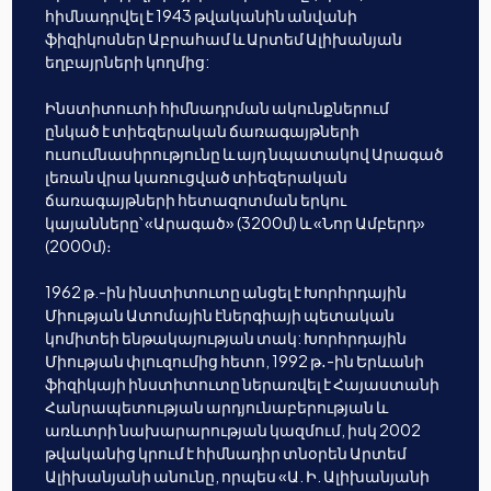
հիմնադրվել է 1943 թվականին անվանի
ֆիզիկոսներ Աբրահամ և Արտեմ Ալիխանյան
եղբայրների կողմից:
Ինստիտուտի հիմնադրման ակունքներում
ընկած է տիեզերական ճառագայթների
ուսումնասիրությունը և այդ նպատակով Արագած
լեռան վրա կառուցված տիեզերական
ճառագայթների հետազոտման երկու
կայանները՝ «Արագած» (3200մ) և «Նոր Ամբերդ»
(2000մ)։
1962 թ.-ին ինստիտուտը անցել է Խորհրդային
Միության Ատոմային էներգիայի պետական
կոմիտեի ենթակայության տակ: Խորհրդային
Միության փլուզումից հետո, 1992 թ․-ին Երևանի
ֆիզիկայի ինստիտուտը ներառվել է Հայաստանի
Հանրապետության արդյունաբերության և
առևտրի նախարարության կազմում, իսկ 2002
թվականից կրում է հիմնադիր տնօրեն Արտեմ
Ալիխանյանի անունը, որպես «Ա. Ի. Ալիխանյանի