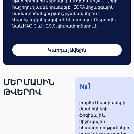
մթնոլորտային Չերենկովյան դիտակը (IACT), որը
հաջողությամբ կիրառվել է HEGRA միջազգային
համագործակցության շրջանակներում:
Վերոնշյալ կոնցեպցիան հետագայում ներդրվել է
նաև MAGIC և H.E.S.S. գիտափորձերում:
Կարդալ Ավելին
ՄԵՐ ՄԱՍԻՆ
№1
ԹՎԵՐՈՎ
բարձր էներգիաների
մասնիկների
ֆիզիկայի և
միջուկային
հետազոտությունների
​​​​կազմակերպությունը