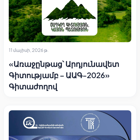
11 մայիսի, 2026 թ.
«Առաջընթաց՝ Արդյունավետ
Գիտությամբ – ԱԱԳ-2026»
Գիտաժողով