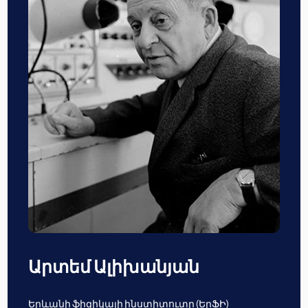
Արտեմ Ալիխանյան
Երևանի ֆիզիկայի ինստիտուտը (ԵրՖԻ)