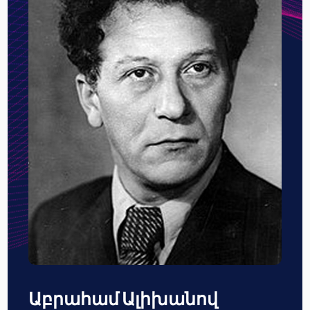
Աբրահամ Ալիխանով