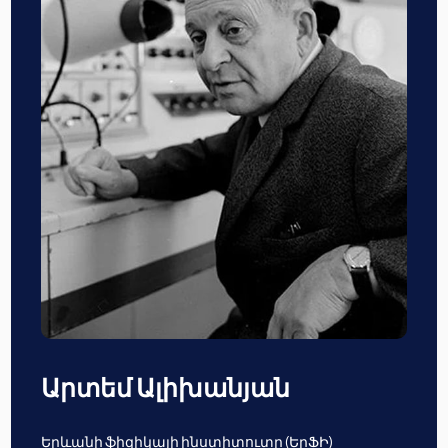
Արտեմ Ալիխանյան
Երևանի ֆիզիկայի ինստիտուտը (ԵրՖԻ)