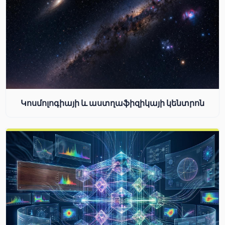
Կոսմոլոգիայի և աստղաֆիզիկայի կենտրոն