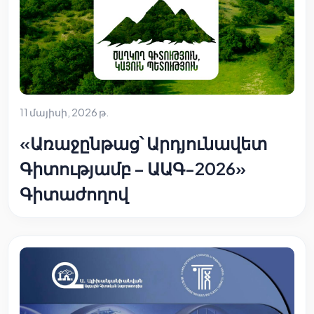
11 մայիսի, 2026 թ.
«Առաջընթաց՝ Արդյունավետ
Գիտությամբ – ԱԱԳ-2026»
Գիտաժողով