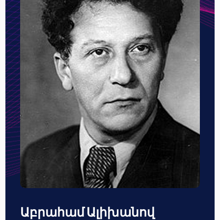
Աբրահամ Ալիխանով