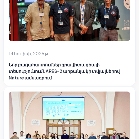
14 հուլիսի, 2026 թ.
Նոր բացահայտումներ գրավիտացիայի
տեսությունում LARES-2 արբանյակի տվյալներով
Nature ամսագրում