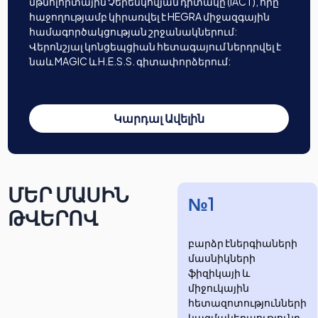
մթնոլորտային Չերենկովյան դիտակը (IACT), որը
հաջողությամբ կիրառվել է HEGRA միջազգային
համագործակցության շրջանակներում:
Վերոնշյալ կոնցեպցիան հետագայում ներդրվել է
նաև MAGIC և H.E.S.S. գիտափորձերում:
Կարդալ Ավելին
ՄԵՐ ՄԱՍԻՆ
№1
ԹՎԵՐՈՎ
բարձր էներգիաների
մասնիկների
ֆիզիկայի և
միջուկային
հետազոտությունների
​​​​կազմակերպությունը