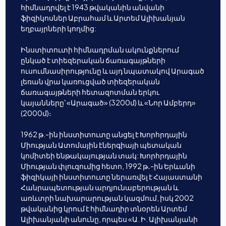
հիմնադրվել է 1943 թվականին անվանի
ֆիզիկոսներ Աբրահամ և Արտեմ Ալիխանյան
եղբայրների կողմից:
Ինստիտուտի հիմնադրման ակունքներում
ընկած է տիեզերական ճառագայթների
ուսումնասիրությունը և այդ նպատակով Արագած
լեռան վրա կառուցված տիեզերական
ճառագայթների հետազոտման երկու
կայանները՝ «Արագած» (3200մ) և «Նոր Ամբերդ»
(2000մ)։
1962 թ.-ին ինստիտուտը անցել է Խորհրդային
Միության Ատոմային էներգիայի պետական
կոմիտեի ենթակայության տակ: Խորհրդային
Միության փլուզումից հետո, 1992 թ․-ին Երևանի
ֆիզիկայի ինստիտուտը ներառվել է Հայաստանի
Հանրապետության արդյունաբերության և
առևտրի նախարարության կազմում, իսկ 2002
թվականից կրում է հիմնադիր տնօրեն Արտեմ
Ալիխանյանի անունը, որպես «Ա. Ի. Ալիխանյանի