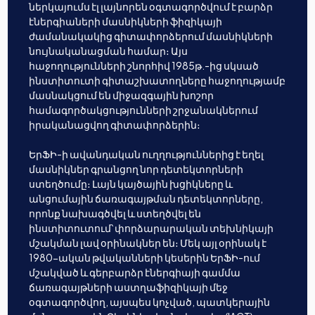
ներկայումս էլ լայնորեն օգտագործվում է բարձր
էներգիաների մասնիկների ֆիզիկայի
ժամանակակից գիտափորձերում մասնիկների
նույնականացման համար։ Այս
հաջողությունների շնորհիվ 1985թ.-ից սկսած
ինստիտուտի գիտաշխատողները հաջողությամբ
մասնակցում են միջազգային խոշոր
համագործակցությունների շրջանակներում
իրականացվող գիտափորձերին։
ԵրՖԻ-ի ավանդական ուղղություններից է եղել
մասնիկներ գրանցող նոր դետեկտորների
ստեղծումը։ Լայն կայծային խցիկները և
անցումային ճառագայթման դետեկտորները,
որոնք նախագծվել և ստեղծվել են
ինստիտուտում՝ փորձարարական տեխնիկայի
մշակման լավ օրինակներ են։ Մեկ այլ օրինակ է
1980-ական թվականների կեսերին ԵրՖԻ-ում
մշակված և գերբարձր էներգիայի գամմա
ճառագայթների աստղաֆիզիկայի մեջ
օգտագործվող, այսպես կոչված, պատկերային