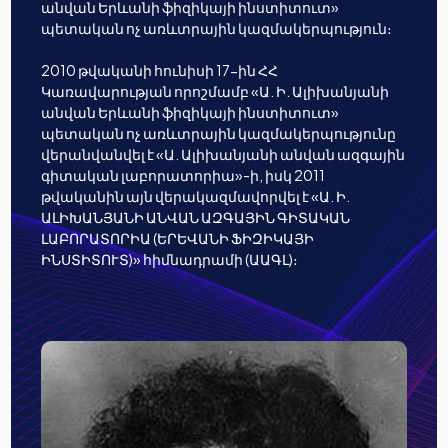
անվան Երևանի ֆիզիկայի ինստիտուտ»
պետական ոչ առևտրային կազմակերպություն։
2010 թվականի հունիսի 17-ին ՀՀ
Կառավարության որոշմամբ «Ա. Ի. Ալիխանյանի
անվան Երևանի ֆիզիկայի ինստիտուտ»
պետական ոչ առևտրային կազմակերպությունը
վերանվանվել է «Ա. Ալիխանյանի անվան ազգային
գիտական լաբորատորիա»-ի, իսկ 2011
թվականին այն վերակազմավորվել է «Ա. Ի.
ԱԼԻԽԱՆՅԱՆԻ ԱՆՎԱՆ ԱԶԳԱՅԻՆ ԳԻՏԱԿԱՆ
ԼԱԲՈՐԱՏՈՐԻԱ (ԵՐԵՎԱՆԻ ՖԻԶԻԿԱՅԻ
ԻՆՍՏԻՏՈՒՏ)» հիմնադրամի (ԱԱԳԼ)։