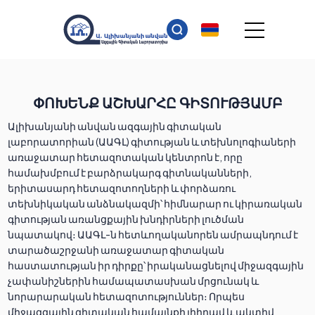
ՓՈԽԵՆՔ ԱՇԽԱՐՀԸ ԳԻՏՈՒԹՅԱՄԲ
Ալիխանյանի անվան ազգային գիտական
լաբորատորիան (ԱԱԳԼ) գիտության և տեխնոլոգիաների
առաջատար հետազոտական կենտրոն է, որը
համախմբում է բարձրակարգ գիտնականների,
երիտասարդ հետազոտողների և փորձառու
տեխնիկական անձնակազմի՝ հիմնարար ու կիրառական
գիտության առանցքային խնդիրների լուծման
նպատակով։ ԱԱԳԼ-ն հետևողականորեն ամրապնդում է
տարածաշրջանի առաջատար գիտական
հաստատության իր դիրքը՝ իրականացնելով միջազգային
չափանիշներին համապատասխան մրցունակ և
նորարարական հետազոտություններ։ Որպես
միջազգային գիտական համայնքի լիիրավ և ակտիվ