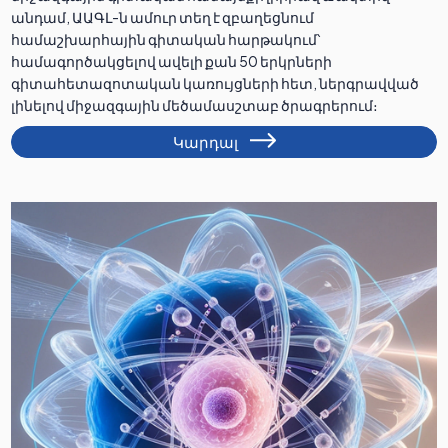
անդամ, ԱԱԳԼ-ն ամուր տեղ է զբաղեցնում
համաշխարհային գիտական հարթակում՝
համագործակցելով ավելի քան 50 երկրների
գիտահետազոտական կառույցների հետ, ներգրավված
լինելով միջազգային մեծամասշտաբ ծրագրերում։
Կարդալ