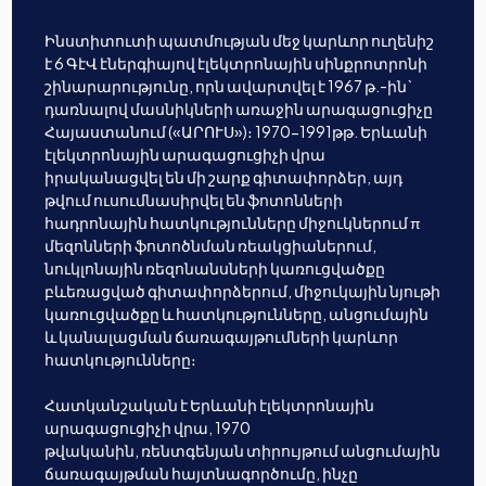
Ինստիտուտի պատմության մեջ կարևոր ուղենիշ
է 6 ԳէՎ էներգիայով էլեկտրոնային սինքրոտրոնի
շինարարությունը, որն ավարտվել է 1967 թ.-ին`
դառնալով մասնիկների առաջին արագացուցիչը
Հայաստանում («ԱՐՈՒՍ»)։ 1970-1991թթ. Երևանի
էլեկտրոնային արագացուցիչի վրա
իրականացվել են մի շարք գիտափորձեր, այդ
թվում ուսումնասիրվել են ֆոտոնների
հադրոնային հատկությունները միջուկներում π
մեզոնների ֆոտոծնման ռեակցիաներում,
նուկլոնային ռեզոնանսների կառուցվածքը
բևեռացված գիտափորձերում, միջուկային նյութի
կառուցվածքը և հատկությունները, անցումային
և կանալացման ճառագայթումների կարևոր
հատկությունները։
Հատկանշական է Երևանի էլեկտրոնային
արագացուցիչի վրա, 1970
թվականին, ռենտգենյան տիրույթում անցումային
ճառագայթման հայտնագործումը, ինչը