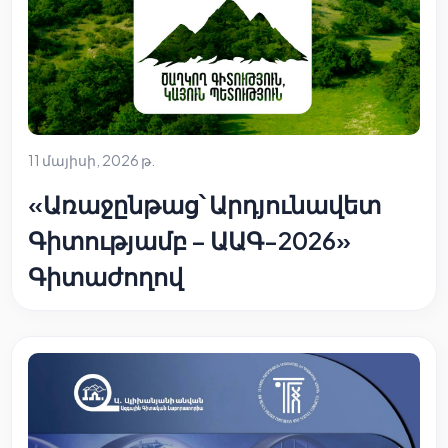
11 մայիսի, 2026 թ.
«Առաջընթաց՝ Արդյունավետ
Գիտությամբ – ԱԱԳ-2026»
Գիտաժողով