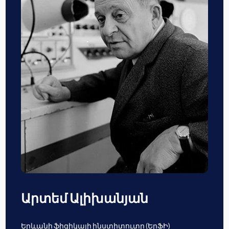
Արտեմ Ալիխանյան
Երևանի ֆիզիկայի ինստիտուտը (ԵրՖԻ)