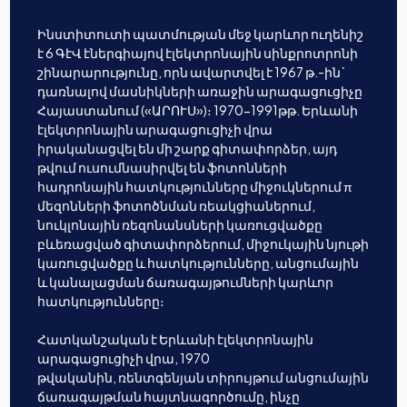
Ինստիտուտի պատմության մեջ կարևոր ուղենիշ
է 6 ԳէՎ էներգիայով էլեկտրոնային սինքրոտրոնի
շինարարությունը, որն ավարտվել է 1967 թ.-ին`
դառնալով մասնիկների առաջին արագացուցիչը
Հայաստանում («ԱՐՈՒՍ»)։ 1970-1991թթ. Երևանի
էլեկտրոնային արագացուցիչի վրա
իրականացվել են մի շարք գիտափորձեր, այդ
թվում ուսումնասիրվել են ֆոտոնների
հադրոնային հատկությունները միջուկներում π
մեզոնների ֆոտոծնման ռեակցիաներում,
նուկլոնային ռեզոնանսների կառուցվածքը
բևեռացված գիտափորձերում, միջուկային նյութի
կառուցվածքը և հատկությունները, անցումային
և կանալացման ճառագայթումների կարևոր
հատկությունները։
Հատկանշական է Երևանի էլեկտրոնային
արագացուցիչի վրա, 1970
թվականին, ռենտգենյան տիրույթում անցումային
ճառագայթման հայտնագործումը, ինչը