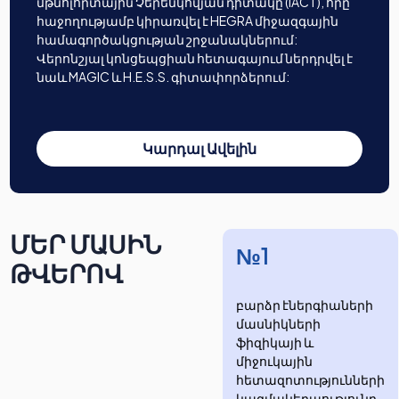
մթնոլորտային Չերենկովյան դիտակը (IACT), որը
հաջողությամբ կիրառվել է HEGRA միջազգային
համագործակցության շրջանակներում:
Վերոնշյալ կոնցեպցիան հետագայում ներդրվել է
նաև MAGIC և H.E.S.S. գիտափորձերում:
Կարդալ Ավելին
ՄԵՐ ՄԱՍԻՆ
№1
ԹՎԵՐՈՎ
բարձր էներգիաների
մասնիկների
ֆիզիկայի և
միջուկային
հետազոտությունների
​​​​կազմակերպությունը