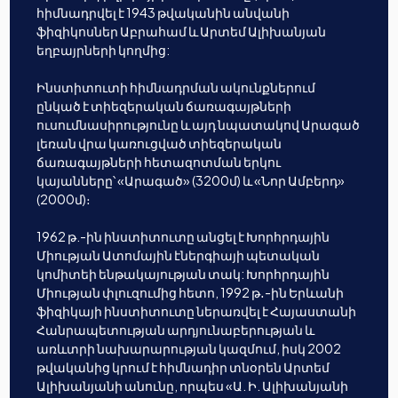
հիմնադրվել է 1943 թվականին անվանի
ֆիզիկոսներ Աբրահամ և Արտեմ Ալիխանյան
եղբայրների կողմից:
Ինստիտուտի հիմնադրման ակունքներում
ընկած է տիեզերական ճառագայթների
ուսումնասիրությունը և այդ նպատակով Արագած
լեռան վրա կառուցված տիեզերական
ճառագայթների հետազոտման երկու
կայանները՝ «Արագած» (3200մ) և «Նոր Ամբերդ»
(2000մ)։
1962 թ.-ին ինստիտուտը անցել է Խորհրդային
Միության Ատոմային էներգիայի պետական
կոմիտեի ենթակայության տակ: Խորհրդային
Միության փլուզումից հետո, 1992 թ․-ին Երևանի
ֆիզիկայի ինստիտուտը ներառվել է Հայաստանի
Հանրապետության արդյունաբերության և
առևտրի նախարարության կազմում, իսկ 2002
թվականից կրում է հիմնադիր տնօրեն Արտեմ
Ալիխանյանի անունը, որպես «Ա. Ի. Ալիխանյանի