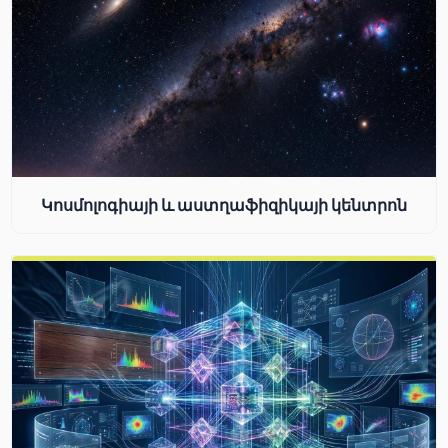
Կոսմոլոգիայի և աստղաֆիզիկայի կենտրոն