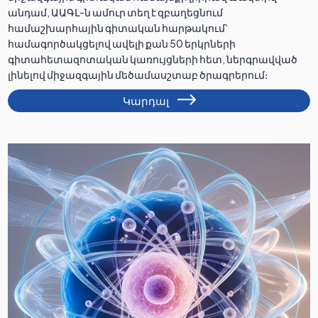
անդամ, ԱԱԳԼ-ն ամուր տեղ է զբաղեցնում
համաշխարհային գիտական հարթակում՝
համագործակցելով ավելի քան 50 երկրների
գիտահետազոտական կառույցների հետ, ներգրավված
լինելով միջազգային մեծամասշտաբ ծրագրերում։
Կարդալ