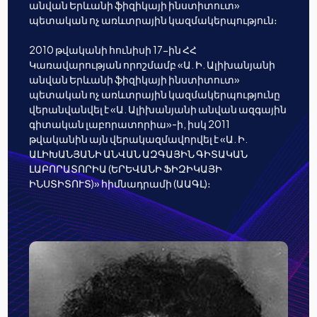
անվան Երևանի ֆիզիկայի ինստիտուտ»
պետական ոչ առևտրային կազմակերպություն։
2010 թվականի հունիսի 17-ին ՀՀ
Կառավարության որոշմամբ «Ա. Ի. Ալիխանյանի
անվան Երևանի ֆիզիկայի ինստիտուտ»
պետական ոչ առևտրային կազմակերպությունը
վերանվանվել է «Ա. Ալիխանյանի անվան ազգային
գիտական լաբորատորիա»-ի, իսկ 2011
թվականին այն վերակազմավորվել է «Ա. Ի.
ԱԼԻԽԱՆՅԱՆԻ ԱՆՎԱՆ ԱԶԳԱՅԻՆ ԳԻՏԱԿԱՆ
ԼԱԲՈՐԱՏՈՐԻԱ (ԵՐԵՎԱՆԻ ՖԻԶԻԿԱՅԻ
ԻՆՍՏԻՏՈՒՏ)» հիմնադրամի (ԱԱԳԼ)։