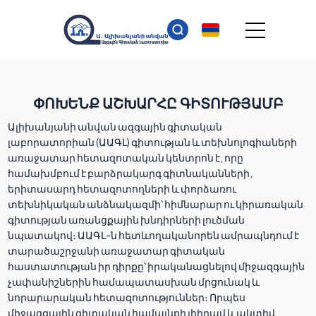
ՓՈԽԵՆՔ ԱՇԽԱՐՀԸ ԳԻՏՈՒԹՅԱՄԲ
Ալիխանյանի անվան ազգային գիտական
լաբորատորիան (ԱԱԳԼ) գիտության և տեխնոլոգիաների
առաջատար հետազոտական կենտրոն է, որը
համախմբում է բարձրակարգ գիտնականների,
երիտասարդ հետազոտողների և փորձառու
տեխնիկական անձնակազմի՝ հիմնարար ու կիրառական
գիտության առանցքային խնդիրների լուծման
նպատակով։ ԱԱԳԼ-ն հետևողականորեն ամրապնդում է
տարածաշրջանի առաջատար գիտական
հաստատության իր դիրքը՝ իրականացնելով միջազգային
չափանիշներին համապատասխան մրցունակ և
նորարարական հետազոտություններ։ Որպես
միջազգային գիտական համայնքի լիիրավ և ակտիվ