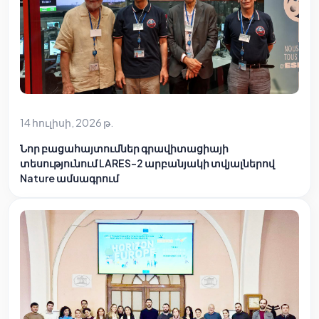
14 հուլիսի, 2026 թ.
Նոր բացահայտումներ գրավիտացիայի
տեսությունում LARES-2 արբանյակի տվյալներով
Nature ամսագրում