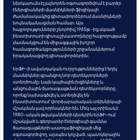
ներկայումս էլ լայնորեն օգտագործվում է բարձր
էներգիաների մասնիկների ֆիզիկայի
ժամանակակից գիտափորձերում մասնիկների
նույնականացման համար։ Այս
հաջողությունների շնորհիվ 1985թ.-ից սկսած
ինստիտուտի գիտաշխատողները հաջողությամբ
մասնակցում են միջազգային խոշոր
համագործակցությունների շրջանակներում
իրականացվող գիտափորձերին։
ԵրՖԻ-ի ավանդական ուղղություններից է եղել
մասնիկներ գրանցող նոր դետեկտորների
ստեղծումը։ Լայն կայծային խցիկները և
անցումային ճառագայթման դետեկտորները,
որոնք նախագծվել և ստեղծվել են
ինստիտուտում՝ փորձարարական տեխնիկայի
մշակման լավ օրինակներ են։ Մեկ այլ օրինակ է
1980-ական թվականների կեսերին ԵրՖԻ-ում
մշակված և գերբարձր էներգիայի գամմա
ճառագայթների աստղաֆիզիկայի մեջ
օգտագործվող, այսպես կոչված, պատկերային