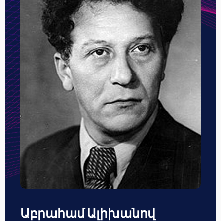
Աբրահամ Ալիխանով