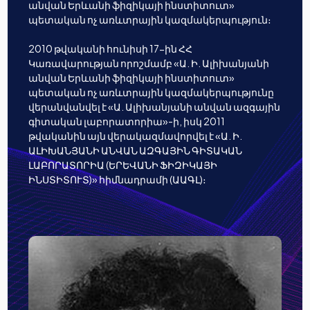
անվան Երևանի ֆիզիկայի ինստիտուտ»
պետական ոչ առևտրային կազմակերպություն։
2010 թվականի հունիսի 17-ին ՀՀ
Կառավարության որոշմամբ «Ա. Ի. Ալիխանյանի
անվան Երևանի ֆիզիկայի ինստիտուտ»
պետական ոչ առևտրային կազմակերպությունը
վերանվանվել է «Ա. Ալիխանյանի անվան ազգային
գիտական լաբորատորիա»-ի, իսկ 2011
թվականին այն վերակազմավորվել է «Ա. Ի.
ԱԼԻԽԱՆՅԱՆԻ ԱՆՎԱՆ ԱԶԳԱՅԻՆ ԳԻՏԱԿԱՆ
ԼԱԲՈՐԱՏՈՐԻԱ (ԵՐԵՎԱՆԻ ՖԻԶԻԿԱՅԻ
ԻՆՍՏԻՏՈՒՏ)» հիմնադրամի (ԱԱԳԼ)։