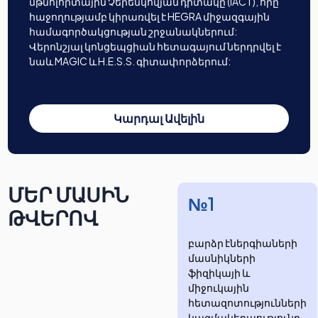
մթնոլորտային Չերենկովյան դիտակը (IACT), որը
հաջողությամբ կիրառվել է HEGRA միջազգային
համագործակցության շրջանակներում:
Վերոնշյալ կոնցեպցիան հետագայում ներդրվել է
նաև MAGIC և H.E.S.S. գիտափորձերում:
Կարդալ Ավելին
ՄԵՐ ՄԱՍԻՆ
№1
ԹՎԵՐՈՎ
բարձր էներգիաների
մասնիկների
ֆիզիկայի և
միջուկային
հետազոտությունների
​​​​կազմակերպությունը