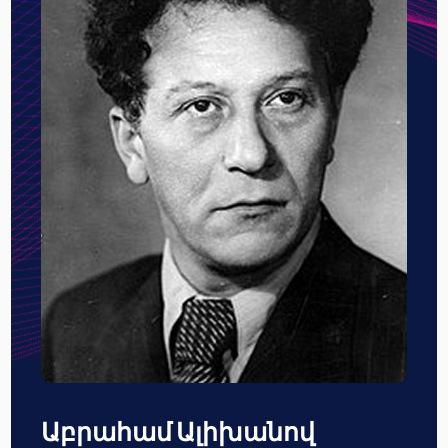
Աբրահամ Ալիխանով