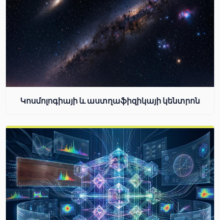
Կոսմոլոգիայի և աստղաֆիզիկայի կենտրոն