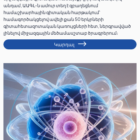
անդամ, ԱԱԳԼ-ն ամուր տեղ է զբաղեցնում
համաշխարհային գիտական հարթակում՝
համագործակցելով ավելի քան 50 երկրների
գիտահետազոտական կառույցների հետ, ներգրավված
լինելով միջազգային մեծամասշտաբ ծրագրերում։
Կարդալ