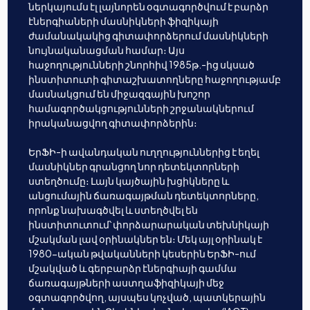
ներկայումս էլ լայնորեն օգտագործվում է բարձր
էներգիաների մասնիկների ֆիզիկայի
ժամանակակից գիտափորձերում մասնիկների
նույնականացման համար։ Այս
հաջողությունների շնորհիվ 1985թ.-ից սկսած
ինստիտուտի գիտաշխատողները հաջողությամբ
մասնակցում են միջազգային խոշոր
համագործակցությունների շրջանակներում
իրականացվող գիտափորձերին։
ԵրՖԻ-ի ավանդական ուղղություններից է եղել
մասնիկներ գրանցող նոր դետեկտորների
ստեղծումը։ Լայն կայծային խցիկները և
անցումային ճառագայթման դետեկտորները,
որոնք նախագծվել և ստեղծվել են
ինստիտուտում՝ փորձարարական տեխնիկայի
մշակման լավ օրինակներ են։ Մեկ այլ օրինակ է
1980-ական թվականների կեսերին ԵրՖԻ-ում
մշակված և գերբարձր էներգիայի գամմա
ճառագայթների աստղաֆիզիկայի մեջ
օգտագործվող, այսպես կոչված, պատկերային