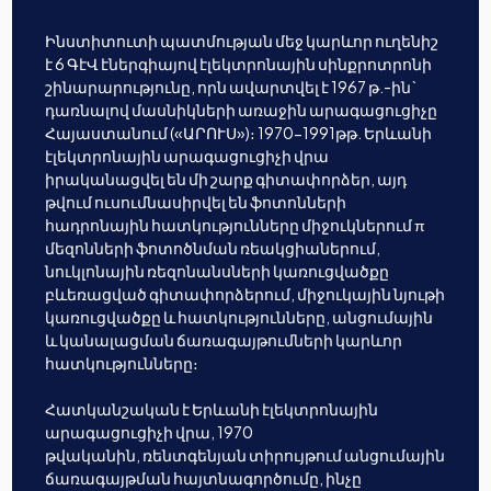
Ինստիտուտի պատմության մեջ կարևոր ուղենիշ
է 6 ԳէՎ էներգիայով էլեկտրոնային սինքրոտրոնի
շինարարությունը, որն ավարտվել է 1967 թ.-ին`
դառնալով մասնիկների առաջին արագացուցիչը
Հայաստանում («ԱՐՈՒՍ»)։ 1970-1991թթ. Երևանի
էլեկտրոնային արագացուցիչի վրա
իրականացվել են մի շարք գիտափորձեր, այդ
թվում ուսումնասիրվել են ֆոտոնների
հադրոնային հատկությունները միջուկներում π
մեզոնների ֆոտոծնման ռեակցիաներում,
նուկլոնային ռեզոնանսների կառուցվածքը
բևեռացված գիտափորձերում, միջուկային նյութի
կառուցվածքը և հատկությունները, անցումային
և կանալացման ճառագայթումների կարևոր
հատկությունները։
Հատկանշական է Երևանի էլեկտրոնային
արագացուցիչի վրա, 1970
թվականին, ռենտգենյան տիրույթում անցումային
ճառագայթման հայտնագործումը, ինչը