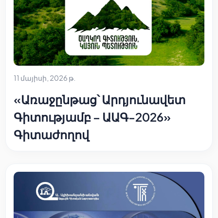
11 մայիսի, 2026 թ.
«Առաջընթաց՝ Արդյունավետ
Գիտությամբ – ԱԱԳ-2026»
Գիտաժողով