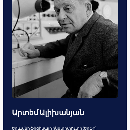
Արտեմ Ալիխանյան
Երևանի ֆիզիկայի ինստիտուտը (ԵրՖԻ)