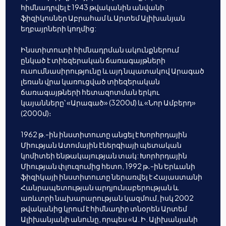
հիմնադրվել է 1943 թվականին անվանի
ֆիզիկոսներ Աբրահամ և Արտեմ Ալիխանյան
եղբայրների կողմից:
Ինստիտուտի հիմնադրման ակունքներում
ընկած է տիեզերական ճառագայթների
ուսումնասիրությունը և այդ նպատակով Արագած
լեռան վրա կառուցված տիեզերական
ճառագայթների հետազոտման երկու
կայանները՝ «Արագած» (3200մ) և «Նոր Ամբերդ»
(2000մ)։
1962 թ.-ին ինստիտուտը անցել է Խորհրդային
Միության Ատոմային էներգիայի պետական
կոմիտեի ենթակայության տակ: Խորհրդային
Միության փլուզումից հետո, 1992 թ․-ին Երևանի
ֆիզիկայի ինստիտուտը ներառվել է Հայաստանի
Հանրապետության արդյունաբերության և
առևտրի նախարարության կազմում, իսկ 2002
թվականից կրում է հիմնադիր տնօրեն Արտեմ
Ալիխանյանի անունը, որպես «Ա. Ի. Ալիխանյանի