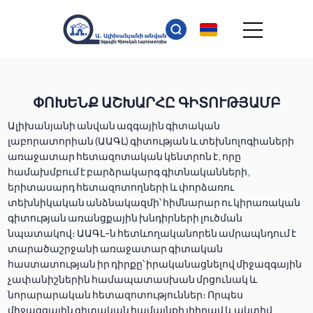
ՓՈԽԵՆՔ ԱՇԽԱՐՀԸ ԳԻՏՈՒԹՅԱՄԲ
Ալիխանյանի անվան ազգային գիտական
լաբորատորիան (ԱԱԳԼ) գիտության և տեխնոլոգիաների
առաջատար հետազոտական կենտրոն է, որը
համախմբում է բարձրակարգ գիտնականների,
երիտասարդ հետազոտողների և փորձառու
տեխնիկական անձնակազմի՝ հիմնարար ու կիրառական
գիտության առանցքային խնդիրների լուծման
նպատակով։ ԱԱԳԼ-ն հետևողականորեն ամրապնդում է
տարածաշրջանի առաջատար գիտական
հաստատության իր դիրքը՝ իրականացնելով միջազգային
չափանիշներին համապատասխան մրցունակ և
նորարարական հետազոտություններ։ Որպես
միջազգային գիտական համայնքի լիիրավ և ակտիվ