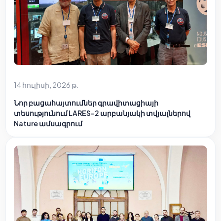
14 հուլիսի, 2026 թ.
Նոր բացահայտումներ գրավիտացիայի
տեսությունում LARES-2 արբանյակի տվյալներով
Nature ամսագրում