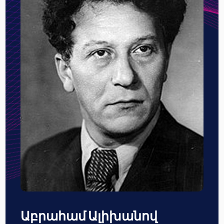
Աբրահամ Ալիխանով