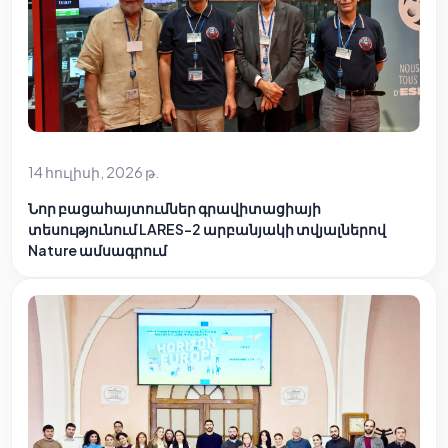
14 հուլիսի, 2026 թ.
Նոր բացահայտումներ գրավիտացիայի
տեսությունում LARES-2 արբանյակի տվյալներով
Nature ամսագրում