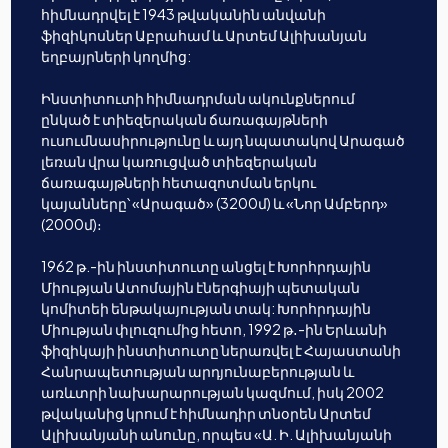
հիմնադրվել է 1943 թվականին անվանի
ֆիզիկոսներ Աբրահամ և Արտեմ Ալիխանյան
եղբայրների կողմից:
Ինստիտուտի հիմնադրման ակունքներում
ընկած է տիեզերական ճառագայթների
ուսումնասիրությունը և այդ նպատակով Արագած
լեռան վրա կառուցված տիեզերական
ճառագայթների հետազոտման երկու
կայանները՝ «Արագած» (3200մ) և «Նոր Ամբերդ»
(2000մ)։
1962 թ.-ին ինստիտուտը անցել է Խորհրդային
Միության Ատոմային էներգիայի պետական
կոմիտեի ենթակայության տակ: Խորհրդային
Միության փլուզումից հետո, 1992 թ․-ին Երևանի
ֆիզիկայի ինստիտուտը ներառվել է Հայաստանի
Հանրապետության արդյունաբերության և
առևտրի նախարարության կազմում, իսկ 2002
թվականից կրում է հիմնադիր տնօրեն Արտեմ
Ալիխանյանի անունը, որպես «Ա. Ի. Ալիխանյանի