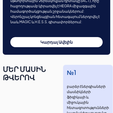
մթնոլորտային Չերենկովյան դիտակը (IACT), որը
հաջողությամբ կիրառվել է HEGRA միջազգային
համագործակցության շրջանակներում:
Վերոնշյալ կոնցեպցիան հետագայում ներդրվել է
նաև MAGIC և H.E.S.S. գիտափորձերում:
Կարդալ Ավելին
ՄԵՐ ՄԱՍԻՆ
№1
ԹՎԵՐՈՎ
բարձր էներգիաների
մասնիկների
ֆիզիկայի և
միջուկային
հետազոտությունների
​​​​կազմակերպությունը