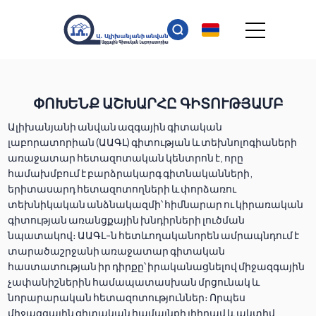
ՓՈԽԵՆՔ ԱՇԽԱՐՀԸ ԳԻՏՈՒԹՅԱՄԲ
Ալիխանյանի անվան ազգային գիտական
լաբորատորիան (ԱԱԳԼ) գիտության և տեխնոլոգիաների
առաջատար հետազոտական կենտրոն է, որը
համախմբում է բարձրակարգ գիտնականների,
երիտասարդ հետազոտողների և փորձառու
տեխնիկական անձնակազմի՝ հիմնարար ու կիրառական
գիտության առանցքային խնդիրների լուծման
նպատակով։ ԱԱԳԼ-ն հետևողականորեն ամրապնդում է
տարածաշրջանի առաջատար գիտական
հաստատության իր դիրքը՝ իրականացնելով միջազգային
չափանիշներին համապատասխան մրցունակ և
նորարարական հետազոտություններ։ Որպես
միջազգային գիտական համայնքի լիիրավ և ակտիվ