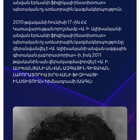
անվան Երևանի ֆիզիկայի ինստիտուտ»
պետական ոչ առևտրային կազմակերպություն։
2010 թվականի հունիսի 17-ին ՀՀ
Կառավարության որոշմամբ «Ա. Ի. Ալիխանյանի
անվան Երևանի ֆիզիկայի ինստիտուտ»
պետական ոչ առևտրային կազմակերպությունը
վերանվանվել է «Ա. Ալիխանյանի անվան ազգային
գիտական լաբորատորիա»-ի, իսկ 2011
թվականին այն վերակազմավորվել է «Ա. Ի.
ԱԼԻԽԱՆՅԱՆԻ ԱՆՎԱՆ ԱԶԳԱՅԻՆ ԳԻՏԱԿԱՆ
ԼԱԲՈՐԱՏՈՐԻԱ (ԵՐԵՎԱՆԻ ՖԻԶԻԿԱՅԻ
ԻՆՍՏԻՏՈՒՏ)» հիմնադրամի (ԱԱԳԼ)։