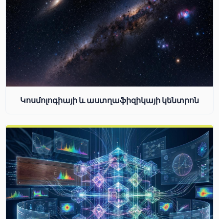
Կոսմոլոգիայի և աստղաֆիզիկայի կենտրոն