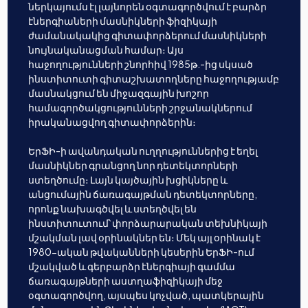
ներկայումս էլ լայնորեն օգտագործվում է բարձր
էներգիաների մասնիկների ֆիզիկայի
ժամանակակից գիտափորձերում մասնիկների
նույնականացման համար։ Այս
հաջողությունների շնորհիվ 1985թ.-ից սկսած
ինստիտուտի գիտաշխատողները հաջողությամբ
մասնակցում են միջազգային խոշոր
համագործակցությունների շրջանակներում
իրականացվող գիտափորձերին։
ԵրՖԻ-ի ավանդական ուղղություններից է եղել
մասնիկներ գրանցող նոր դետեկտորների
ստեղծումը։ Լայն կայծային խցիկները և
անցումային ճառագայթման դետեկտորները,
որոնք նախագծվել և ստեղծվել են
ինստիտուտում՝ փորձարարական տեխնիկայի
մշակման լավ օրինակներ են։ Մեկ այլ օրինակ է
1980-ական թվականների կեսերին ԵրՖԻ-ում
մշակված և գերբարձր էներգիայի գամմա
ճառագայթների աստղաֆիզիկայի մեջ
օգտագործվող, այսպես կոչված, պատկերային