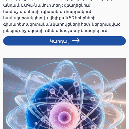
անդամ, ԱԱԳԼ-ն ամուր տեղ է զբաղեցնում
համաշխարհային գիտական հարթակում՝
համագործակցելով ավելի քան 50 երկրների
գիտահետազոտական կառույցների հետ, ներգրավված
լինելով միջազգային մեծամասշտաբ ծրագրերում։
Կարդալ