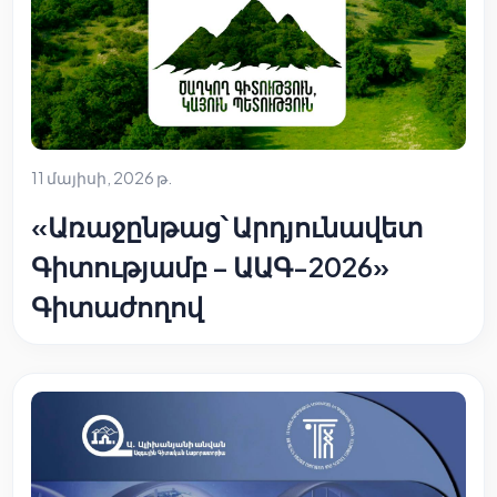
11 մայիսի, 2026 թ.
«Առաջընթաց՝ Արդյունավետ
Գիտությամբ – ԱԱԳ-2026»
Գիտաժողով