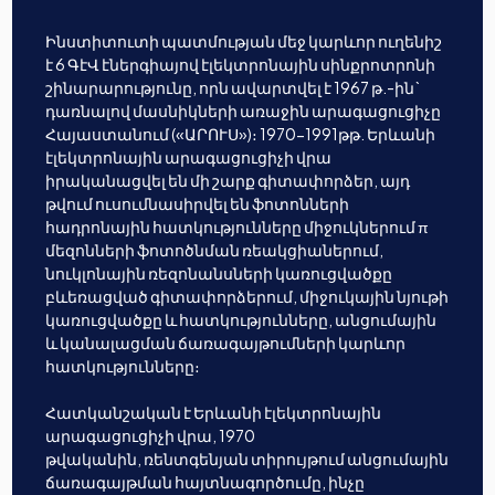
Ինստիտուտի պատմության մեջ կարևոր ուղենիշ
է 6 ԳէՎ էներգիայով էլեկտրոնային սինքրոտրոնի
շինարարությունը, որն ավարտվել է 1967 թ.-ին`
դառնալով մասնիկների առաջին արագացուցիչը
Հայաստանում («ԱՐՈՒՍ»)։ 1970-1991թթ. Երևանի
էլեկտրոնային արագացուցիչի վրա
իրականացվել են մի շարք գիտափորձեր, այդ
թվում ուսումնասիրվել են ֆոտոնների
հադրոնային հատկությունները միջուկներում π
մեզոնների ֆոտոծնման ռեակցիաներում,
նուկլոնային ռեզոնանսների կառուցվածքը
բևեռացված գիտափորձերում, միջուկային նյութի
կառուցվածքը և հատկությունները, անցումային
և կանալացման ճառագայթումների կարևոր
հատկությունները։
Հատկանշական է Երևանի էլեկտրոնային
արագացուցիչի վրա, 1970
թվականին, ռենտգենյան տիրույթում անցումային
ճառագայթման հայտնագործումը, ինչը