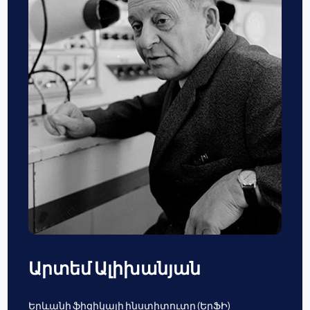
Արտեմ Ալիխանյան
Երևանի ֆիզիկայի ինստիտուտը (ԵրՖԻ)