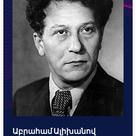
Աբրահամ Ալիխանով