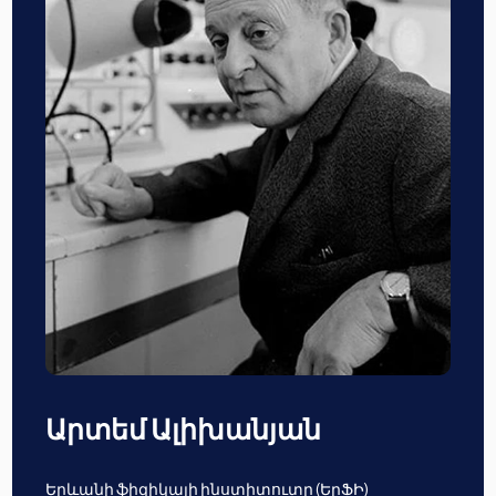
Արտեմ Ալիխանյան
Երևանի ֆիզիկայի ինստիտուտը (ԵրՖԻ)