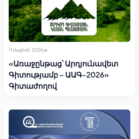
11 մայիսի, 2026 թ.
«Առաջընթաց՝ Արդյունավետ
Գիտությամբ – ԱԱԳ-2026»
Գիտաժողով