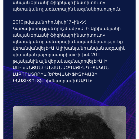
անվան Երևանի ֆիզիկայի ինստիտուտ»
պետական ոչ առևտրային կազմակերպություն։
2010 թվականի հունիսի 17-ին ՀՀ
Կառավարության որոշմամբ «Ա. Ի. Ալիխանյանի
անվան Երևանի ֆիզիկայի ինստիտուտ»
պետական ոչ առևտրային կազմակերպությունը
վերանվանվել է «Ա. Ալիխանյանի անվան ազգային
գիտական լաբորատորիա»-ի, իսկ 2011
թվականին այն վերակազմավորվել է «Ա. Ի.
ԱԼԻԽԱՆՅԱՆԻ ԱՆՎԱՆ ԱԶԳԱՅԻՆ ԳԻՏԱԿԱՆ
ԼԱԲՈՐԱՏՈՐԻԱ (ԵՐԵՎԱՆԻ ՖԻԶԻԿԱՅԻ
ԻՆՍՏԻՏՈՒՏ)» հիմնադրամի (ԱԱԳԼ)։