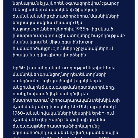
ներկայումս էլ լայնորեն օգտագործվում է բարձր
էներգիաների մասնիկների ֆիզիկայի
ժամանակակից գիտափորձերում մասնիկների
նույնականացման համար։ Այս
հաջողությունների շնորհիվ 1985թ.-ից սկսած
ինստիտուտի գիտաշխատողները հաջողությամբ
մասնակցում են միջազգային խոշոր
համագործակցությունների շրջանակներում
իրականացվող գիտափորձերին։
ԵրՖԻ-ի ավանդական ուղղություններից է եղել
մասնիկներ գրանցող նոր դետեկտորների
ստեղծումը։ Լայն կայծային խցիկները և
անցումային ճառագայթման դետեկտորները,
որոնք նախագծվել և ստեղծվել են
ինստիտուտում՝ փորձարարական տեխնիկայի
մշակման լավ օրինակներ են։ Մեկ այլ օրինակ է
1980-ական թվականների կեսերին ԵրՖԻ-ում
մշակված և գերբարձր էներգիայի գամմա
ճառագայթների աստղաֆիզիկայի մեջ
օգտագործվող, այսպես կոչված, պատկերային