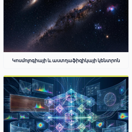
Կոսմոլոգիայի և աստղաֆիզիկայի կենտրոն