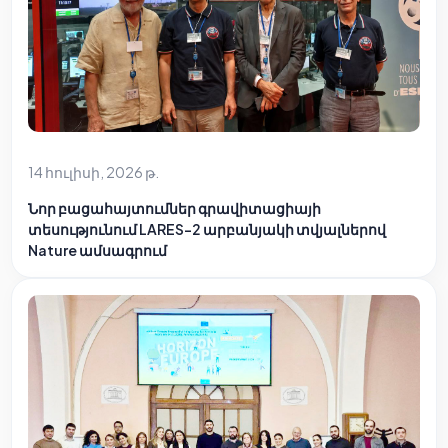
14 հուլիսի, 2026 թ.
Նոր բացահայտումներ գրավիտացիայի
տեսությունում LARES-2 արբանյակի տվյալներով
Nature ամսագրում