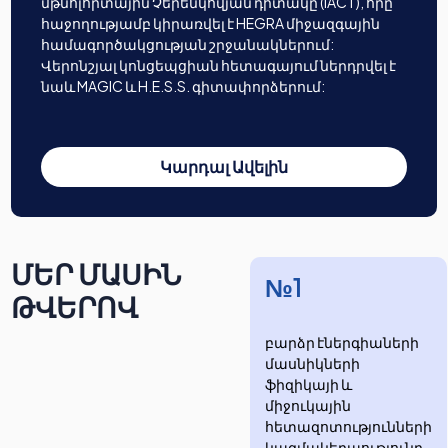
մթնոլորտային Չերենկովյան դիտակը (IACT), որը
հաջողությամբ կիրառվել է HEGRA միջազգային
համագործակցության շրջանակներում:
Վերոնշյալ կոնցեպցիան հետագայում ներդրվել է
նաև MAGIC և H.E.S.S. գիտափորձերում:
Կարդալ Ավելին
ՄԵՐ ՄԱՍԻՆ
№1
ԹՎԵՐՈՎ
բարձր էներգիաների
մասնիկների
ֆիզիկայի և
միջուկային
հետազոտությունների
​​​​կազմակերպությունը