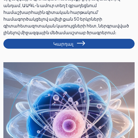
անդամ, ԱԱԳԼ-ն ամուր տեղ է զբաղեցնում
համաշխարհային գիտական հարթակում՝
համագործակցելով ավելի քան 50 երկրների
գիտահետազոտական կառույցների հետ, ներգրավված
լինելով միջազգային մեծամասշտաբ ծրագրերում։
Կարդալ