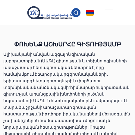
ՓՈԽԵՆՔ ԱՇԽԱՐՀԸ ԳԻՏՈՒԹՅԱՄԲ
Ալիխանյանի անվան ազգային գիտական
լաբորատորիան (ԱԱԳԼ) գիտության և տեխնոլոգիաների
առաջատար հետազոտական կենտրոն է, որը
համախմբում է բարձրակարգ գիտնականների,
երիտասարդ հետազոտողների և փորձառու
տեխնիկական անձնակազմի՝ հիմնարար ու կիրառական
գիտության առանցքային խնդիրների լուծման
նպատակով։ ԱԱԳԼ-ն հետևողականորեն ամրապնդում է
տարածաշրջանի առաջատար գիտական
հաստատության իր դիրքը՝ իրականացնելով միջազգային
չափանիշներին համապատասխան մրցունակ և
նորարարական հետազոտություններ։ Որպես
միջազգային գիտական համայնքի լիիրավ և ակտիվ