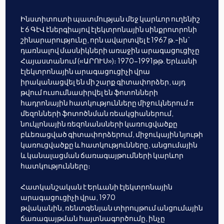
Ինստիտուտի պատմության մեջ կարևոր ուղենիշ
է 6 ԳէՎ էներգիայով էլեկտրոնային սինքրոտրոնի
շինարարությունը, որն ավարտվել է 1967 թ.-ին`
դառնալով մասնիկների առաջին արագացուցիչը
Հայաստանում («ԱՐՈՒՍ»)։ 1970-1991թթ. Երևանի
էլեկտրոնային արագացուցիչի վրա
իրականացվել են մի շարք գիտափորձեր, այդ
թվում ուսումնասիրվել են ֆոտոնների
հադրոնային հատկությունները միջուկներում π
մեզոնների ֆոտոծնման ռեակցիաներում,
նուկլոնային ռեզոնանսների կառուցվածքը
բևեռացված գիտափորձերում, միջուկային նյութի
կառուցվածքը և հատկությունները, անցումային
և կանալացման ճառագայթումների կարևոր
հատկությունները։
Հատկանշական է Երևանի էլեկտրոնային
արագացուցիչի վրա, 1970
թվականին, ռենտգենյան տիրույթում անցումային
ճառագայթման հայտնագործումը, ինչը