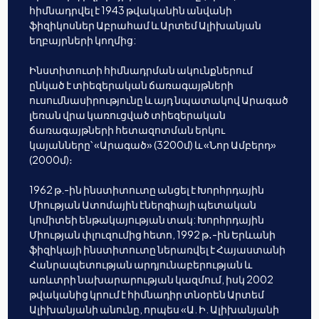
հիմնադրվել է 1943 թվականին անվանի
ֆիզիկոսներ Աբրահամ և Արտեմ Ալիխանյան
եղբայրների կողմից:
Ինստիտուտի հիմնադրման ակունքներում
ընկած է տիեզերական ճառագայթների
ուսումնասիրությունը և այդ նպատակով Արագած
լեռան վրա կառուցված տիեզերական
ճառագայթների հետազոտման երկու
կայանները՝ «Արագած» (3200մ) և «Նոր Ամբերդ»
(2000մ)։
1962 թ.-ին ինստիտուտը անցել է Խորհրդային
Միության Ատոմային էներգիայի պետական
կոմիտեի ենթակայության տակ: Խորհրդային
Միության փլուզումից հետո, 1992 թ․-ին Երևանի
ֆիզիկայի ինստիտուտը ներառվել է Հայաստանի
Հանրապետության արդյունաբերության և
առևտրի նախարարության կազմում, իսկ 2002
թվականից կրում է հիմնադիր տնօրեն Արտեմ
Ալիխանյանի անունը, որպես «Ա. Ի. Ալիխանյանի