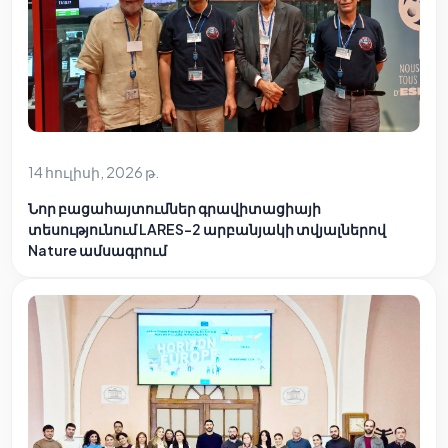
14 հուլիսի, 2026 թ.
Նոր բացահայտումներ գրավիտացիայի
տեսությունում LARES-2 արբանյակի տվյալներով
Nature ամսագրում