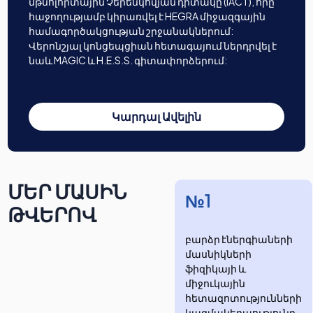
մթնոլորտային Չերենկովյան դիտակը (IACT), որը
հաջողությամբ կիրառվել է HEGRA միջազգային
համագործակցության շրջանակներում:
Վերոնշյալ կոնցեպցիան հետագայում ներդրվել է
նաև MAGIC և H.E.S.S. գիտափորձերում:
Կարդալ Ավելին
ՄԵՐ ՄԱՍԻՆ
№1
ԹՎԵՐՈՎ
բարձր էներգիաների
մասնիկների
ֆիզիկայի և
միջուկային
հետազոտությունների
​​​​կազմակերպությունը