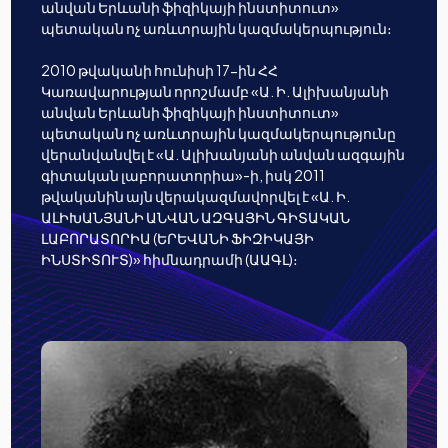
անվան Երևանի ֆիզիկայի ինստիտուտ»
պետական ոչ առևտրային կազմակերպություն։
2010 թվականի հունիսի 17-ին ՀՀ
Կառավարության որոշմամբ «Ա. Ի. Ալիխանյանի
անվան Երևանի ֆիզիկայի ինստիտուտ»
պետական ոչ առևտրային կազմակերպությունը
վերանվանվել է «Ա. Ալիխանյանի անվան ազգային
գիտական լաբորատորիա»-ի, իսկ 2011
թվականին այն վերակազմավորվել է «Ա. Ի.
ԱԼԻԽԱՆՅԱՆԻ ԱՆՎԱՆ ԱԶԳԱՅԻՆ ԳԻՏԱԿԱՆ
ԼԱԲՈՐԱՏՈՐԻԱ (ԵՐԵՎԱՆԻ ՖԻԶԻԿԱՅԻ
ԻՆՍՏԻՏՈՒՏ)» հիմնադրամի (ԱԱԳԼ)։