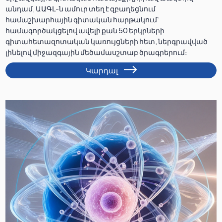
անդամ, ԱԱԳԼ-ն ամուր տեղ է զբաղեցնում
համաշխարհային գիտական հարթակում՝
համագործակցելով ավելի քան 50 երկրների
գիտահետազոտական կառույցների հետ, ներգրավված
լինելով միջազգային մեծամասշտաբ ծրագրերում։
Կարդալ