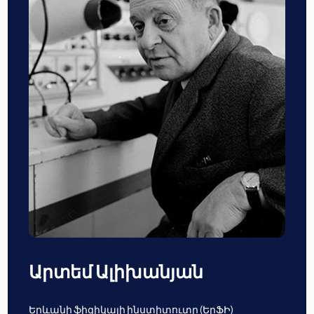
Արտեմ Ալիխանյան
Երևանի ֆիզիկայի ինստիտուտը (ԵրՖԻ)