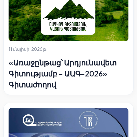
11 մայիսի, 2026 թ.
«Առաջընթաց՝ Արդյունավետ
Գիտությամբ – ԱԱԳ-2026»
Գիտաժողով