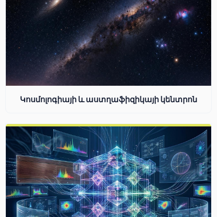
Կոսմոլոգիայի և աստղաֆիզիկայի կենտրոն