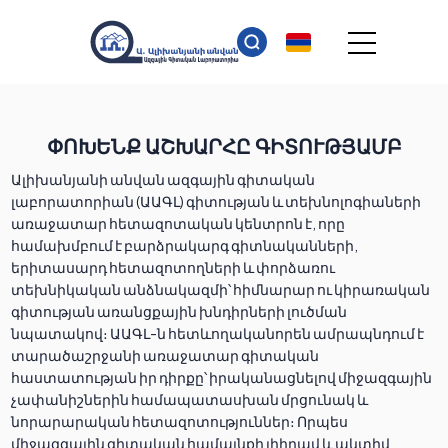
ՓՈԽԵՆՔ ԱՇԽԱՐՀԸ ԳԻՏՈՒԹՅԱՄԲ
Ալիխանյանի անվան ազգային գիտական
լաբորատորիան (ԱԱԳԼ) գիտության և տեխնոլոգիաների
առաջատար հետազոտական կենտրոն է, որը
համախմբում է բարձրակարգ գիտնականների,
երիտասարդ հետազոտողների և փորձառու
տեխնիկական անձնակազմի՝ հիմնարար ու կիրառական
գիտության առանցքային խնդիրների լուծման
նպատակով։ ԱԱԳԼ-ն հետևողականորեն ամրապնդում է
տարածաշրջանի առաջատար գիտական
հաստատության իր դիրքը՝ իրականացնելով միջազգային
չափանիշներին համապատասխան մրցունակ և
նորարարական հետազոտություններ։ Որպես
միջազգային գիտական համայնքի լիիրավ և ակտիվ