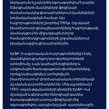
ներկայումս էլ լայնորեն օգտագործվում է բարձր
էներգիաների մասնիկների ֆիզիկայի
ժամանակակից գիտափորձերում մասնիկների
նույնականացման համար։ Այս
հաջողությունների շնորհիվ 1985թ.-ից սկսած
ինստիտուտի գիտաշխատողները հաջողությամբ
մասնակցում են միջազգային խոշոր
համագործակցությունների շրջանակներում
իրականացվող գիտափորձերին։
ԵրՖԻ-ի ավանդական ուղղություններից է եղել
մասնիկներ գրանցող նոր դետեկտորների
ստեղծումը։ Լայն կայծային խցիկները և
անցումային ճառագայթման դետեկտորները,
որոնք նախագծվել և ստեղծվել են
ինստիտուտում՝ փորձարարական տեխնիկայի
մշակման լավ օրինակներ են։ Մեկ այլ օրինակ է
1980-ական թվականների կեսերին ԵրՖԻ-ում
մշակված և գերբարձր էներգիայի գամմա
ճառագայթների աստղաֆիզիկայի մեջ
օգտագործվող, այսպես կոչված, պատկերային