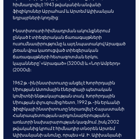
հիմնադրվել է 1943 թվականին անվանի
ֆիզիկոսներ Աբրահամ և Արտեմ Ալիխանյան
եղբայրների կողմից:
Ինստիտուտի հիմնադրման ակունքներում
ընկած է տիեզերական ճառագայթների
ուսումնասիրությունը և այդ նպատակով Արագած
լեռան վրա կառուցված տիեզերական
ճառագայթների հետազոտման երկու
կայանները՝ «Արագած» (3200մ) և «Նոր Ամբերդ»
(2000մ)։
1962 թ.-ին ինստիտուտը անցել է Խորհրդային
Միության Ատոմային էներգիայի պետական
կոմիտեի ենթակայության տակ: Խորհրդային
Միության փլուզումից հետո, 1992 թ․-ին Երևանի
ֆիզիկայի ինստիտուտը ներառվել է Հայաստանի
Հանրապետության արդյունաբերության և
առևտրի նախարարության կազմում, իսկ 2002
թվականից կրում է հիմնադիր տնօրեն Արտեմ
Ալիխանյանի անունը, որպես «Ա. Ի. Ալիխանյանի