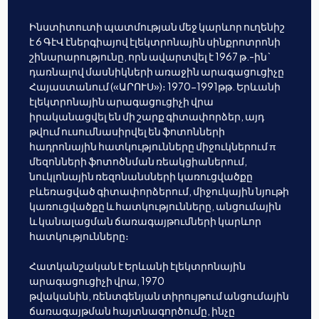
Ինստիտուտի պատմության մեջ կարևոր ուղենիշ
է 6 ԳէՎ էներգիայով էլեկտրոնային սինքրոտրոնի
շինարարությունը, որն ավարտվել է 1967 թ.-ին`
դառնալով մասնիկների առաջին արագացուցիչը
Հայաստանում («ԱՐՈՒՍ»)։ 1970-1991թթ. Երևանի
էլեկտրոնային արագացուցիչի վրա
իրականացվել են մի շարք գիտափորձեր, այդ
թվում ուսումնասիրվել են ֆոտոնների
հադրոնային հատկությունները միջուկներում π
մեզոնների ֆոտոծնման ռեակցիաներում,
նուկլոնային ռեզոնանսների կառուցվածքը
բևեռացված գիտափորձերում, միջուկային նյութի
կառուցվածքը և հատկությունները, անցումային
և կանալացման ճառագայթումների կարևոր
հատկությունները։
Հատկանշական է Երևանի էլեկտրոնային
արագացուցիչի վրա, 1970
թվականին, ռենտգենյան տիրույթում անցումային
ճառագայթման հայտնագործումը, ինչը