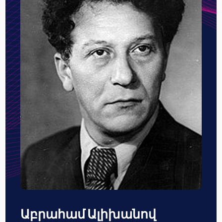
Աբրահամ Ալիխանով