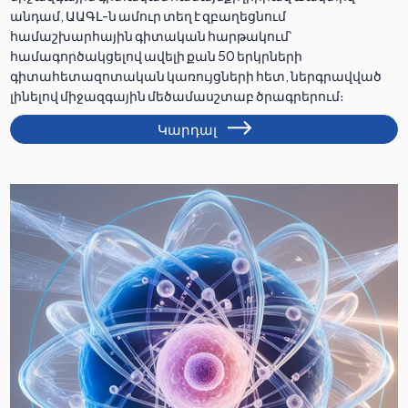
անդամ, ԱԱԳԼ-ն ամուր տեղ է զբաղեցնում
համաշխարհային գիտական հարթակում՝
համագործակցելով ավելի քան 50 երկրների
գիտահետազոտական կառույցների հետ, ներգրավված
լինելով միջազգային մեծամասշտաբ ծրագրերում։
Կարդալ