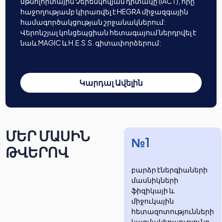
մթնոլորտային Չերենկովյան դիտակը (IACT), որը
հաջողությամբ կիրառվել է HEGRA միջազգային
համագործակցության շրջանակներում:
Վերոնշյալ կոնցեպցիան հետագայում ներդրվել է
նաև MAGIC և H.E.S.S. գիտափորձերում:
Կարդալ Ավելին
ՄԵՐ ՄԱՍԻՆ
№1
ԹՎԵՐՈՎ
բարձր էներգիաների
մասնիկների
ֆիզիկայի և
միջուկային
հետազոտությունների
​​​​կազմակերպությունը