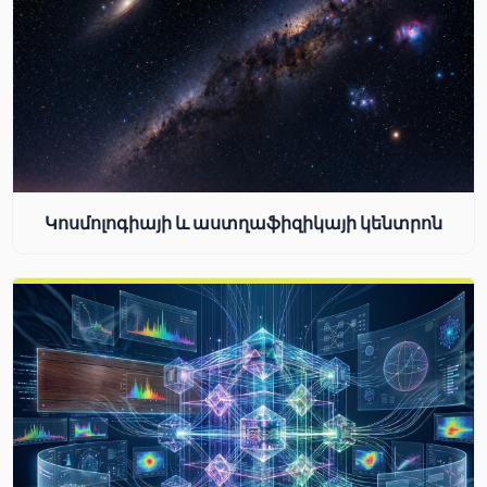
Կոսմոլոգիայի և աստղաֆիզիկայի կենտրոն