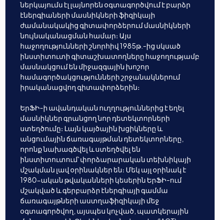
ներկայումս էլ լայնորեն օգտագործվում է բարձր
էներգիաների մասնիկների ֆիզիկայի
ժամանակակից գիտափորձերում մասնիկների
նույնականացման համար։ Այս
հաջողությունների շնորհիվ 1985թ.-ից սկսած
ինստիտուտի գիտաշխատողները հաջողությամբ
մասնակցում են միջազգային խոշոր
համագործակցությունների շրջանակներում
իրականացվող գիտափորձերին։
ԵրՖԻ-ի ավանդական ուղղություններից է եղել
մասնիկներ գրանցող նոր դետեկտորների
ստեղծումը։ Լայն կայծային խցիկները և
անցումային ճառագայթման դետեկտորները,
որոնք նախագծվել և ստեղծվել են
ինստիտուտում՝ փորձարարական տեխնիկայի
մշակման լավ օրինակներ են։ Մեկ այլ օրինակ է
1980-ական թվականների կեսերին ԵրՖԻ-ում
մշակված և գերբարձր էներգիայի գամմա
ճառագայթների աստղաֆիզիկայի մեջ
օգտագործվող, այսպես կոչված, պատկերային