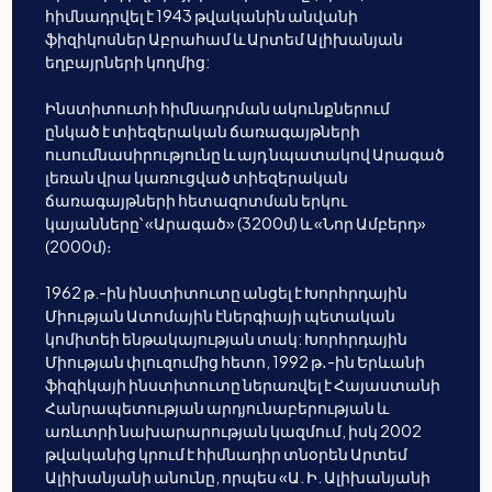
հիմնադրվել է 1943 թվականին անվանի
ֆիզիկոսներ Աբրահամ և Արտեմ Ալիխանյան
եղբայրների կողմից:
Ինստիտուտի հիմնադրման ակունքներում
ընկած է տիեզերական ճառագայթների
ուսումնասիրությունը և այդ նպատակով Արագած
լեռան վրա կառուցված տիեզերական
ճառագայթների հետազոտման երկու
կայանները՝ «Արագած» (3200մ) և «Նոր Ամբերդ»
(2000մ)։
1962 թ.-ին ինստիտուտը անցել է Խորհրդային
Միության Ատոմային էներգիայի պետական
կոմիտեի ենթակայության տակ: Խորհրդային
Միության փլուզումից հետո, 1992 թ․-ին Երևանի
ֆիզիկայի ինստիտուտը ներառվել է Հայաստանի
Հանրապետության արդյունաբերության և
առևտրի նախարարության կազմում, իսկ 2002
թվականից կրում է հիմնադիր տնօրեն Արտեմ
Ալիխանյանի անունը, որպես «Ա. Ի. Ալիխանյանի