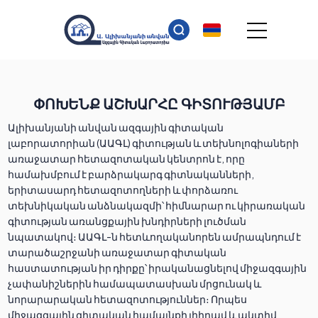
ՓՈԽԵՆՔ ԱՇԽԱՐՀԸ ԳԻՏՈՒԹՅԱՄԲ
Ալիխանյանի անվան ազգային գիտական
լաբորատորիան (ԱԱԳԼ) գիտության և տեխնոլոգիաների
առաջատար հետազոտական կենտրոն է, որը
համախմբում է բարձրակարգ գիտնականների,
երիտասարդ հետազոտողների և փորձառու
տեխնիկական անձնակազմի՝ հիմնարար ու կիրառական
գիտության առանցքային խնդիրների լուծման
նպատակով։ ԱԱԳԼ-ն հետևողականորեն ամրապնդում է
տարածաշրջանի առաջատար գիտական
հաստատության իր դիրքը՝ իրականացնելով միջազգային
չափանիշներին համապատասխան մրցունակ և
նորարարական հետազոտություններ։ Որպես
միջազգային գիտական համայնքի լիիրավ և ակտիվ