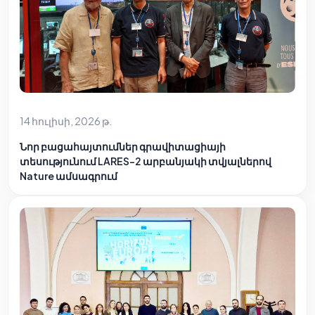
14 հուլիսի, 2026 թ.
Նոր բացահայտումներ գրավիտացիայի
տեսությունում LARES-2 արբանյակի տվյալներով
Nature ամսագրում