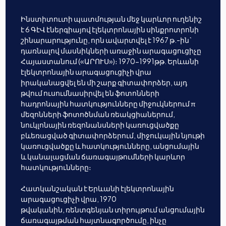
Ինստիտուտի պատմության մեջ կարևոր ուղենիշ
է 6 ԳէՎ էներգիայով էլեկտրոնային սինքրոտրոնի
շինարարությունը, որն ավարտվել է 1967 թ.-ին`
դառնալով մասնիկների առաջին արագացուցիչը
Հայաստանում («ԱՐՈՒՍ»)։ 1970-1991թթ. Երևանի
էլեկտրոնային արագացուցիչի վրա
իրականացվել են մի շարք գիտափորձեր, այդ
թվում ուսումնասիրվել են ֆոտոնների
հադրոնային հատկությունները միջուկներում π
մեզոնների ֆոտոծնման ռեակցիաներում,
նուկլոնային ռեզոնանսների կառուցվածքը
բևեռացված գիտափորձերում, միջուկային նյութի
կառուցվածքը և հատկությունները, անցումային
և կանալացման ճառագայթումների կարևոր
հատկությունները։
Հատկանշական է Երևանի էլեկտրոնային
արագացուցիչի վրա, 1970
թվականին, ռենտգենյան տիրույթում անցումային
ճառագայթման հայտնագործումը, ինչը