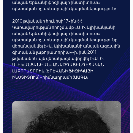
անվան Երևանի ֆիզիկայի ինստիտուտ»
պետական ոչ առևտրային կազմակերպություն։
2010 թվականի հունիսի 17-ին ՀՀ
Կառավարության որոշմամբ «Ա. Ի. Ալիխանյանի
անվան Երևանի ֆիզիկայի ինստիտուտ»
պետական ոչ առևտրային կազմակերպությունը
վերանվանվել է «Ա. Ալիխանյանի անվան ազգային
գիտական լաբորատորիա»-ի, իսկ 2011
թվականին այն վերակազմավորվել է «Ա. Ի.
ԱԼԻԽԱՆՅԱՆԻ ԱՆՎԱՆ ԱԶԳԱՅԻՆ ԳԻՏԱԿԱՆ
ԼԱԲՈՐԱՏՈՐԻԱ (ԵՐԵՎԱՆԻ ՖԻԶԻԿԱՅԻ
ԻՆՍՏԻՏՈՒՏ)» հիմնադրամի (ԱԱԳԼ)։