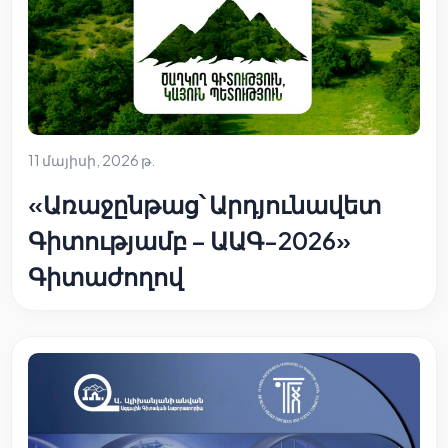
11 մայիսի, 2026 թ.
«Առաջընթաց՝ Արդյունավետ
Գիտությամբ – ԱԱԳ-2026»
Գիտաժողով