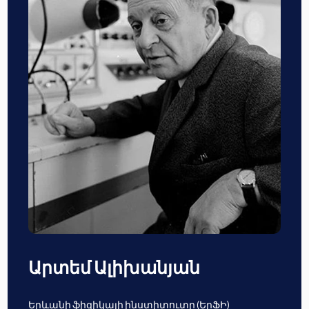
Արտեմ Ալիխանյան
Երևանի ֆիզիկայի ինստիտուտը (ԵրՖԻ)