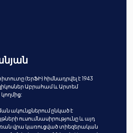
անյան
տուտը (ԵրՖԻ) հիմնադրվել է 1943
իկոսներ Աբրահամ և Արտեմ
 կողմից:
ն ակունքներում ընկած է
երի ուսումնասիրությունը և այդ
ռան վրա կառուցված տիեզերական