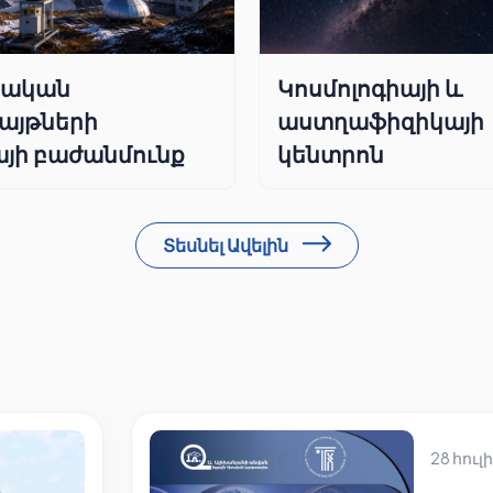
րական
Կոսմոլոգիայի և
այթների
աստղաֆիզիկայի
յի բաժանմունք
կենտրոն
Տեսնել Ավելին
28 հուլի