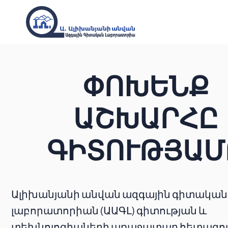
ՓՈԽԵՆՔ
ԱՇԽԱՐՀԸ
ԳԻՏՈՒԹՅԱՄ
Ալիխանյանի անվան ազգային գիտական
լաբորատորիան (ԱԱԳԼ) գիտության և
տեխնոլոգիաների առաջատար հետազ