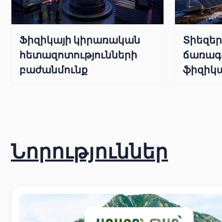
Ֆիզիկայի կիրառական
Տիեզե
հետազոտությունների
ճառագ
բաժանմունք
ֆիզիկա
Նորություններ