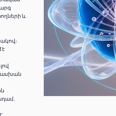
կարգ
ողների և
տակով։
 է
ն
լով
տասխան
ին
նդամ,
՝