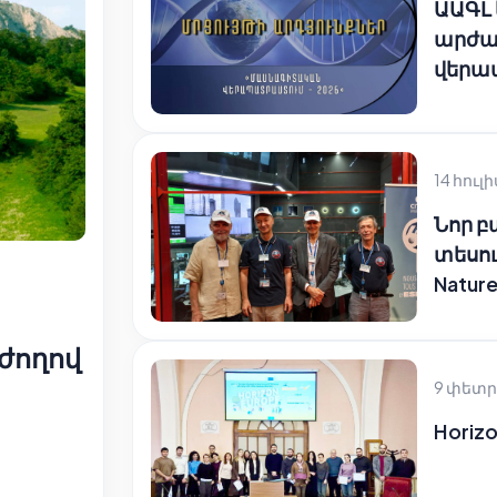
ԱԱԳԼ
արժա
վերա
14 հուլի
Նոր 
տեսու
Natur
ժողով
9 փետր
Horizo