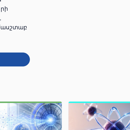
երի
,
ամասշտաբ