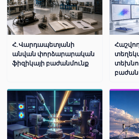
Հաշվող
Հ.Վարդապետյանի
տեղեկ
անվան փորձարարական
տեխնո
ֆիզիկայի բաժանմունք
բաժան