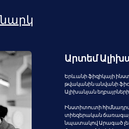
նարկ
Արտեմ Ալիխ
Երևանի ֆիզիկայի ինստի
թվականին անվանի ֆիզ
Ալիխանյան եղբայրների
Ինստիտուտի հիմնադրմա
տիեզերական ճառագայթն
նպատակով Արագած լե