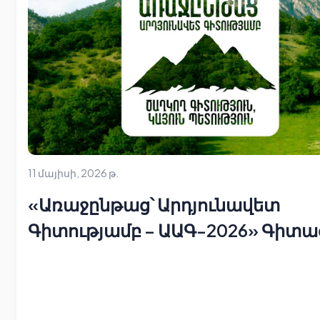
11 մայիսի, 2026 թ.
«Առաջընթաց՝ Արդյունավետ
Գիտությամբ – ԱԱԳ-2026» Գիտա