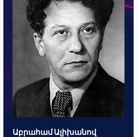
Աբրահամ Ալիխանով