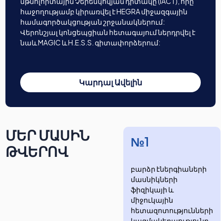
մթնոլորտային Չերենկովյան դիտակը (IACT), որը
հաջողությամբ կիրառվել է HEGRA միջազգային
համագործակցության շրջանակներում:
Վերոնշյալ կոնցեպցիան հետագայում ներդրվել է
նաև MAGIC և H.E.S.S. գիտափորձերում:
Կարդալ Ավելին
ՄԵՐ ՄԱՍԻՆ
№1
ԹՎԵՐՈՎ
բարձր էներգիաների
մասնիկների
ֆիզիկայի և
միջուկային
հետազոտությունների
​​​​կազմակերպությունը