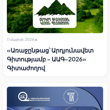
11 մայիսի, 2026 թ.
«Առաջընթաց՝ Արդյունավետ
Գիտությամբ – ԱԱԳ-2026»
Գիտաժողով