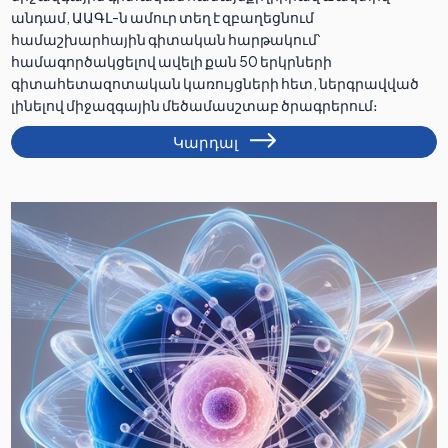
անդամ, ԱԱԳԼ-ն ամուր տեղ է զբաղեցնում
համաշխարհային գիտական հարթակում՝
համագործակցելով ավելի քան 50 երկրների
գիտահետազոտական կառույցների հետ, ներգրավված
լինելով միջազգային մեծամասշտաբ ծրագրերում։
Կարդալ