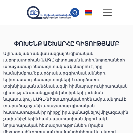
ՓՈԽԵՆՔ ԱՇԽԱՐՀԸ ԳԻՏՈՒԹՅԱՄԲ
Ալիխանյանի անվան ազգային գիտական
լաբորատորիան (ԱԱԳԼ) գիտության և տեխնոլոգիաների
առաջատար հետազոտական կենտրոն է, որը
համախմբում է բարձրակարգ գիտնականների,
երիտասարդ հետազոտողների և փորձառու
տեխնիկական անձնակազմի՝ հիմնարար ու կիրառական
գիտության առանցքային խնդիրների լուծման
նպատակով։ ԱԱԳԼ-ն հետևողականորեն ամրապնդում է
տարածաշրջանի առաջատար գիտական
հաստատության իր դիրքը՝ իրականացնելով միջազգային
չափանիշներին համապատասխան մրցունակ և
նորարարական հետազոտություններ։ Որպես
միջազգային գիտական համայնքի լիիրավ և ակտիվ