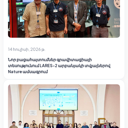
14 հուլիսի, 2026 թ.
Նոր բացահայտումներ գրավիտացիայի
տեսությունում LARES-2 արբանյակի տվյալներով
Nature ամսագրում