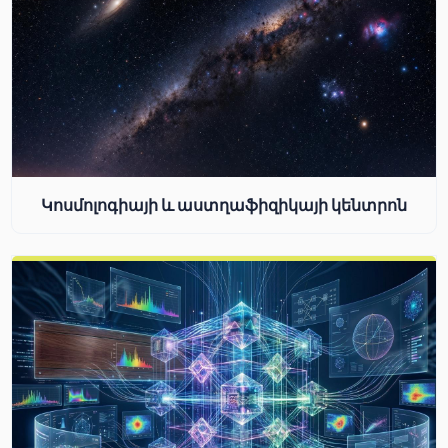
Կոսմոլոգիայի և աստղաֆիզիկայի կենտրոն