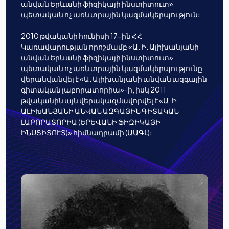
անվան Երևանի ֆիզիկայի ինստիտուտ»
պետական ոչ առևտրային կազմակերպություն։
2010 թվականի հունիսի 17-ին ՀՀ
Կառավարության որոշմամբ «Ա. Ի. Ալիխանյանի
անվան Երևանի ֆիզիկայի ինստիտուտ»
պետական ոչ առևտրային կազմակերպությունը
վերանվանվել է «Ա. Ալիխանյանի անվան ազգային
գիտական լաբորատորիա»-ի, իսկ 2011
թվականին այն վերակազմավորվել է «Ա. Ի.
ԱԼԻԽԱՆՅԱՆԻ ԱՆՎԱՆ ԱԶԳԱՅԻՆ ԳԻՏԱԿԱՆ
ԼԱԲՈՐԱՏՈՐԻԱ (ԵՐԵՎԱՆԻ ՖԻԶԻԿԱՅԻ
ԻՆՍՏԻՏՈՒՏ)» հիմնադրամի (ԱԱԳԼ)։