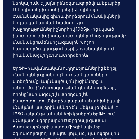
ներկայումս էլ լայնորեն օգտագործվում է բարձր
էներգիաների մասնիկների ֆիզիկայի
ժամանակակից գիտափորձերում մասնիկների
նույնականացման համար։ Այս
հաջողությունների շնորհիվ 1985թ.-ից սկսած
ինստիտուտի գիտաշխատողները հաջողությամբ
մասնակցում են միջազգային խոշոր
համագործակցությունների շրջանակներում
իրականացվող գիտափորձերին։
ԵրՖԻ-ի ավանդական ուղղություններից է եղել
մասնիկներ գրանցող նոր դետեկտորների
ստեղծումը։ Լայն կայծային խցիկները և
անցումային ճառագայթման դետեկտորները,
որոնք նախագծվել և ստեղծվել են
ինստիտուտում՝ փորձարարական տեխնիկայի
մշակման լավ օրինակներ են։ Մեկ այլ օրինակ է
1980-ական թվականների կեսերին ԵրՖԻ-ում
մշակված և գերբարձր էներգիայի գամմա
ճառագայթների աստղաֆիզիկայի մեջ
օգտագործվող, այսպես կոչված, պատկերային