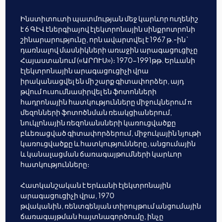
Ինստիտուտի պատմության մեջ կարևոր ուղենիշ
է 6 ԳէՎ էներգիայով էլեկտրոնային սինքրոտրոնի
շինարարությունը, որն ավարտվել է 1967 թ.-ին`
դառնալով մասնիկների առաջին արագացուցիչը
Հայաստանում («ԱՐՈՒՍ»)։ 1970-1991թթ. Երևանի
էլեկտրոնային արագացուցիչի վրա
իրականացվել են մի շարք գիտափորձեր, այդ
թվում ուսումնասիրվել են ֆոտոնների
հադրոնային հատկությունները միջուկներում π
մեզոնների ֆոտոծնման ռեակցիաներում,
նուկլոնային ռեզոնանսների կառուցվածքը
բևեռացված գիտափորձերում, միջուկային նյութի
կառուցվածքը և հատկությունները, անցումային
և կանալացման ճառագայթումների կարևոր
հատկությունները։
Հատկանշական է Երևանի էլեկտրոնային
արագացուցիչի վրա, 1970
թվականին, ռենտգենյան տիրույթում անցումային
ճառագայթման հայտնագործումը, ինչը