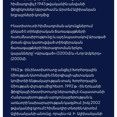
հիմնադրվել է 1943 թվականին անվանի
ֆիզիկոսներ Աբրահամ և Արտեմ Ալիխանյան
եղբայրների կողմից:
Ինստիտուտի հիմնադրման ակունքներում
ընկած է տիեզերական ճառագայթների
ուսումնասիրությունը և այդ նպատակով Արագած
լեռան վրա կառուցված տիեզերական
ճառագայթների հետազոտման երկու
կայանները՝ «Արագած» (3200մ) և «Նոր Ամբերդ»
(2000մ)։
1962 թ.-ին ինստիտուտը անցել է Խորհրդային
Միության Ատոմային էներգիայի պետական
կոմիտեի ենթակայության տակ: Խորհրդային
Միության փլուզումից հետո, 1992 թ․-ին Երևանի
ֆիզիկայի ինստիտուտը ներառվել է Հայաստանի
Հանրապետության արդյունաբերության և
առևտրի նախարարության կազմում, իսկ 2002
թվականից կրում է հիմնադիր տնօրեն Արտեմ
Ալիխանյանի անունը, որպես «Ա. Ի. Ալիխանյանի