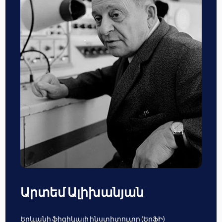
Արտեմ Ալիխանյան
Երևանի ֆիզիկայի ինստիտուտը (ԵրՖԻ)