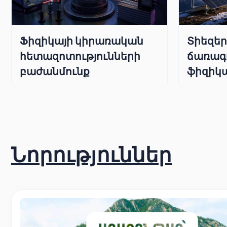
Ֆիզիկայի կիրառական
Տիեզե
հետազոտությունների
ճառագ
բաժանմունք
ֆիզիկա
Նորություններ