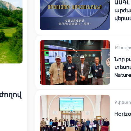
ԱԱԳԼ
արժա
վերա
14 հուլի
Նոր 
տեսու
Natur
ժողով
9 փետր
Horizo