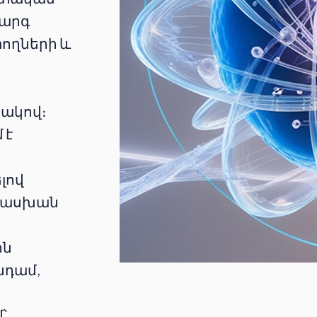
կարգ
ողների և
տակով։
 է
ն
լով
տասխան
ին
նդամ,
՝