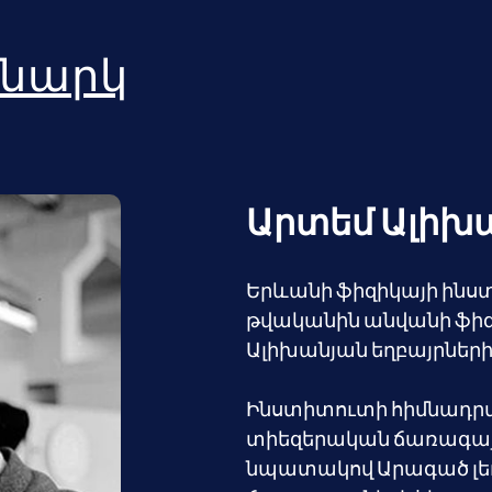
նարկ
Արտեմ Ալիխ
Երևանի ֆիզիկայի ինստի
թվականին անվանի ֆիզ
Ալիխանյան եղբայրների
Ինստիտուտի հիմնադրմա
տիեզերական ճառագայթն
նպատակով Արագած լե