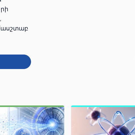
երի
,
ամասշտաբ