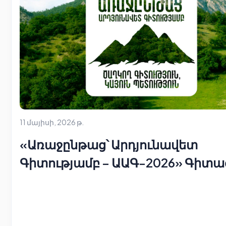
11 մայիսի, 2026 թ.
«Առաջընթաց՝ Արդյունավետ
Գիտությամբ – ԱԱԳ-2026» Գիտա