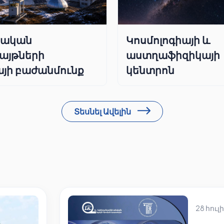
րական
Կոսմոլոգիայի և
այթների
աստղաֆիզիկայի
յի բաժանմունք
կենտրոն
Տեսնել Ավելին
28 հուլի