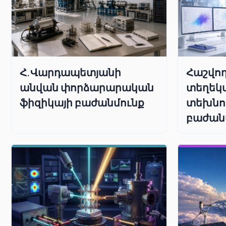
Հաշվող
Հ.Վարդապետյանի
տեղեկ
անվան փորձարարական
տեխնո
ֆիզիկայի բաժանմունք
բաժան