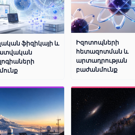
Իզոտոպների
ական ֆիզիկայի և
հետազոտման և
ատվական
արտադրության
լոգիաների
բաժանմունք
մունք