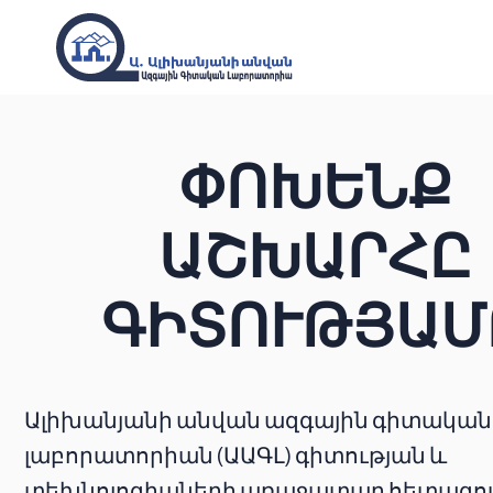
ՓՈԽԵՆՔ
ԱՇԽԱՐՀԸ
ԳԻՏՈՒԹՅԱՄ
Ալիխանյանի անվան ազգային գիտական
լաբորատորիան (ԱԱԳԼ) գիտության և
տեխնոլոգիաների առաջատար հետազ