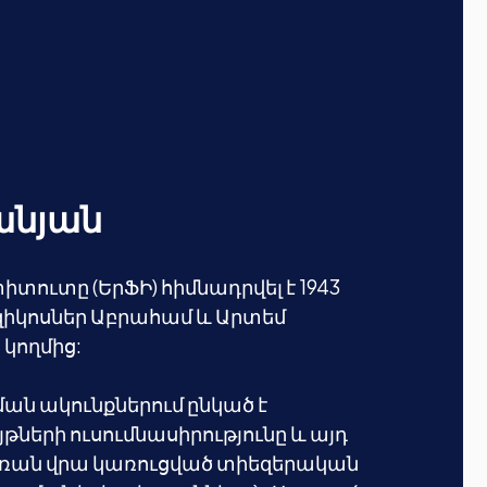
անյան
տուտը (ԵրՖԻ) հիմնադրվել է 1943
իկոսներ Աբրահամ և Արտեմ
 կողմից:
ն ակունքներում ընկած է
երի ուսումնասիրությունը և այդ
ռան վրա կառուցված տիեզերական