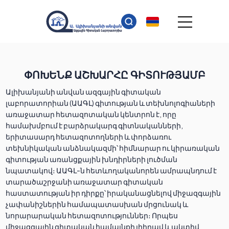
ՓՈԽԵՆՔ ԱՇԽԱՐՀԸ ԳԻՏՈՒԹՅԱՄԲ
Ալիխանյանի անվան ազգային գիտական
լաբորատորիան (ԱԱԳԼ) գիտության և տեխնոլոգիաների
առաջատար հետազոտական կենտրոն է, որը
համախմբում է բարձրակարգ գիտնականների,
երիտասարդ հետազոտողների և փորձառու
տեխնիկական անձնակազմի՝ հիմնարար ու կիրառական
գիտության առանցքային խնդիրների լուծման
նպատակով։ ԱԱԳԼ-ն հետևողականորեն ամրապնդում է
տարածաշրջանի առաջատար գիտական
հաստատության իր դիրքը՝ իրականացնելով միջազգային
չափանիշներին համապատասխան մրցունակ և
նորարարական հետազոտություններ։ Որպես
միջազգային գիտական համայնքի լիիրավ և ակտիվ