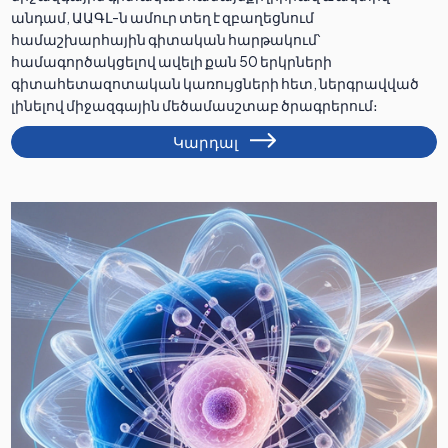
անդամ, ԱԱԳԼ-ն ամուր տեղ է զբաղեցնում
համաշխարհային գիտական հարթակում՝
համագործակցելով ավելի քան 50 երկրների
գիտահետազոտական կառույցների հետ, ներգրավված
լինելով միջազգային մեծամասշտաբ ծրագրերում։
Կարդալ