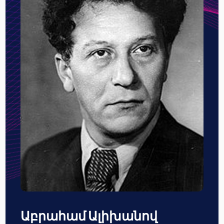
Աբրահամ Ալիխանով