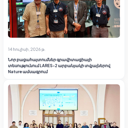
14 հուլիսի, 2026 թ.
Նոր բացահայտումներ գրավիտացիայի
տեսությունում LARES-2 արբանյակի տվյալներով
Nature ամսագրում