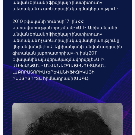
անվան Երևանի ֆիզիկայի ինստիտուտ»
պետական ոչ առևտրային կազմակերպություն։
2010 թվականի հունիսի 17-ին ՀՀ
Կառավարության որոշմամբ «Ա. Ի. Ալիխանյանի
անվան Երևանի ֆիզիկայի ինստիտուտ»
պետական ոչ առևտրային կազմակերպությունը
վերանվանվել է «Ա. Ալիխանյանի անվան ազգային
գիտական լաբորատորիա»-ի, իսկ 2011
թվականին այն վերակազմավորվել է «Ա. Ի.
ԱԼԻԽԱՆՅԱՆԻ ԱՆՎԱՆ ԱԶԳԱՅԻՆ ԳԻՏԱԿԱՆ
ԼԱԲՈՐԱՏՈՐԻԱ (ԵՐԵՎԱՆԻ ՖԻԶԻԿԱՅԻ
ԻՆՍՏԻՏՈՒՏ)» հիմնադրամի (ԱԱԳԼ)։