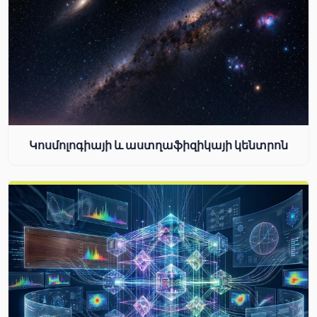
Կոսմոլոգիայի և աստղաֆիզիկայի կենտրոն