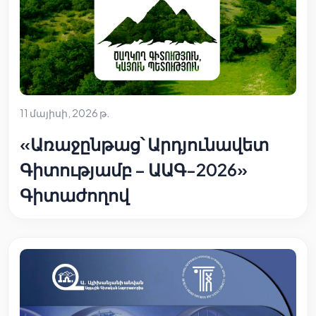
11 մայիսի, 2026 թ.
«Առաջընթաց՝ Արդյունավետ
Գիտությամբ – ԱԱԳ-2026»
Գիտաժողով