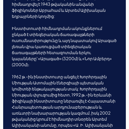
հիմնադրվել է 1943 թվականին անվանի
ֆիզիկոսներ Աբրահամ և Արտեմ Ալիխանյան
եղբայրների կողմից:
Ինստիտուտի հիմնադրման ակունքներում
ընկած է տիեզերական ճառագայթների
ուսումնասիրությունը և այդ նպատակով Արագած
լեռան վրա կառուցված տիեզերական
ճառագայթների հետազոտման երկու
կայանները՝ «Արագած» (3200մ) և «Նոր Ամբերդ»
(2000մ)։
1962 թ.-ին ինստիտուտը անցել է Խորհրդային
Միության Ատոմային էներգիայի պետական
կոմիտեի ենթակայության տակ: Խորհրդային
Միության փլուզումից հետո, 1992 թ․-ին Երևանի
ֆիզիկայի ինստիտուտը ներառվել է Հայաստանի
Հանրապետության արդյունաբերության և
առևտրի նախարարության կազմում, իսկ 2002
թվականից կրում է հիմնադիր տնօրեն Արտեմ
Ալիխանյանի անունը, որպես «Ա. Ի. Ալիխանյանի