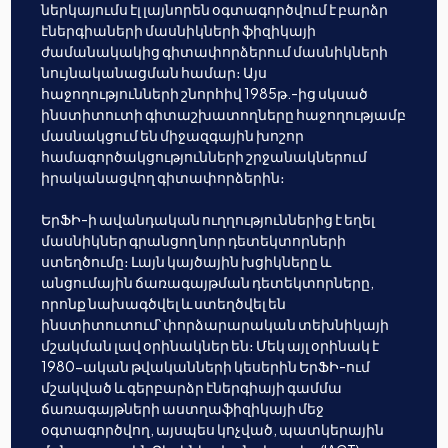
ներկայումս էլ լայնորեն օգտագործվում է բարձր
էներգիաների մասնիկների ֆիզիկայի
ժամանակակից գիտափորձերում մասնիկների
նույնականացման համար։ Այս
հաջողությունների շնորհիվ 1985թ.-ից սկսած
ինստիտուտի գիտաշխատողները հաջողությամբ
մասնակցում են միջազգային խոշոր
համագործակցությունների շրջանակներում
իրականացվող գիտափորձերին։
ԵրՖԻ-ի ավանդական ուղղություններից է եղել
մասնիկներ գրանցող նոր դետեկտորների
ստեղծումը։ Լայն կայծային խցիկները և
անցումային ճառագայթման դետեկտորները,
որոնք նախագծվել և ստեղծվել են
ինստիտուտում՝ փորձարարական տեխնիկայի
մշակման լավ օրինակներ են։ Մեկ այլ օրինակ է
1980-ական թվականների կեսերին ԵրՖԻ-ում
մշակված և գերբարձր էներգիայի գամմա
ճառագայթների աստղաֆիզիկայի մեջ
օգտագործվող, այսպես կոչված, պատկերային