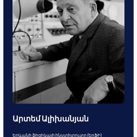
Արտեմ Ալիխանյան
Երևանի ֆիզիկայի ինստիտուտը (ԵրՖԻ)