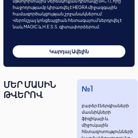
մթնոլորտային Չերենկովյան դիտակը (IACT), որը
հաջողությամբ կիրառվել է HEGRA միջազգային
համագործակցության շրջանակներում:
Վերոնշյալ կոնցեպցիան հետագայում ներդրվել է
նաև MAGIC և H.E.S.S. գիտափորձերում:
Կարդալ Ավելին
ՄԵՐ ՄԱՍԻՆ
№1
ԹՎԵՐՈՎ
բարձր էներգիաների
մասնիկների
ֆիզիկայի և
միջուկային
հետազոտությունների
​​​​կազմակերպությունը