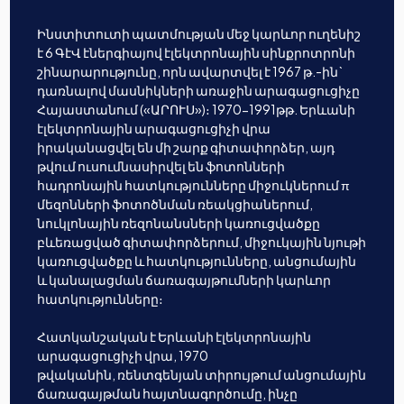
Ինստիտուտի պատմության մեջ կարևոր ուղենիշ
է 6 ԳէՎ էներգիայով էլեկտրոնային սինքրոտրոնի
շինարարությունը, որն ավարտվել է 1967 թ.-ին`
դառնալով մասնիկների առաջին արագացուցիչը
Հայաստանում («ԱՐՈՒՍ»)։ 1970-1991թթ. Երևանի
էլեկտրոնային արագացուցիչի վրա
իրականացվել են մի շարք գիտափորձեր, այդ
թվում ուսումնասիրվել են ֆոտոնների
հադրոնային հատկությունները միջուկներում π
մեզոնների ֆոտոծնման ռեակցիաներում,
նուկլոնային ռեզոնանսների կառուցվածքը
բևեռացված գիտափորձերում, միջուկային նյութի
կառուցվածքը և հատկությունները, անցումային
և կանալացման ճառագայթումների կարևոր
հատկությունները։
Հատկանշական է Երևանի էլեկտրոնային
արագացուցիչի վրա, 1970
թվականին, ռենտգենյան տիրույթում անցումային
ճառագայթման հայտնագործումը, ինչը