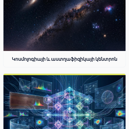
Կոսմոլոգիայի և աստղաֆիզիկայի կենտրոն