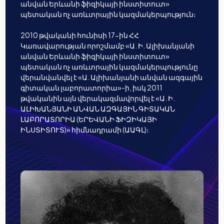
անվան Երևանի ֆիզիկայի ինստիտուտ»
պետական ոչ առևտրային կազմակերպություն։
2010 թվականի հունիսի 17-ին ՀՀ
Կառավարության որոշմամբ «Ա. Ի. Ալիխանյանի
անվան Երևանի ֆիզիկայի ինստիտուտ»
պետական ոչ առևտրային կազմակերպությունը
վերանվանվել է «Ա. Ալիխանյանի անվան ազգային
գիտական լաբորատորիա»-ի, իսկ 2011
թվականին այն վերակազմավորվել է «Ա. Ի.
ԱԼԻԽԱՆՅԱՆԻ ԱՆՎԱՆ ԱԶԳԱՅԻՆ ԳԻՏԱԿԱՆ
ԼԱԲՈՐԱՏՈՐԻԱ (ԵՐԵՎԱՆԻ ՖԻԶԻԿԱՅԻ
ԻՆՍՏԻՏՈՒՏ)» հիմնադրամի (ԱԱԳԼ)։