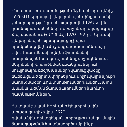
Ինստիտուտի պատմության մեջ կարևոր ուղենիշ
է 6 ԳէՎ էներգիայով էլեկտրոնային սինքրոտրոնի
շինարարությունը, որն ավարտվել է 1967 թ.-ին`
դառնալով մասնիկների առաջին արագացուցիչը
Հայաստանում («ԱՐՈՒՍ»)։ 1970-1991թթ. Երևանի
էլեկտրոնային արագացուցիչի վրա
իրականացվել են մի շարք գիտափորձեր, այդ
թվում ուսումնասիրվել են ֆոտոնների
հադրոնային հատկությունները միջուկներում π
մեզոնների ֆոտոծնման ռեակցիաներում,
նուկլոնային ռեզոնանսների կառուցվածքը
բևեռացված գիտափորձերում, միջուկային նյութի
կառուցվածքը և հատկությունները, անցումային
և կանալացման ճառագայթումների կարևոր
հատկությունները։
Հատկանշական է Երևանի էլեկտրոնային
արագացուցիչի վրա, 1970
թվականին, ռենտգենյան տիրույթում անցումային
ճառագայթման հայտնագործումը, ինչը