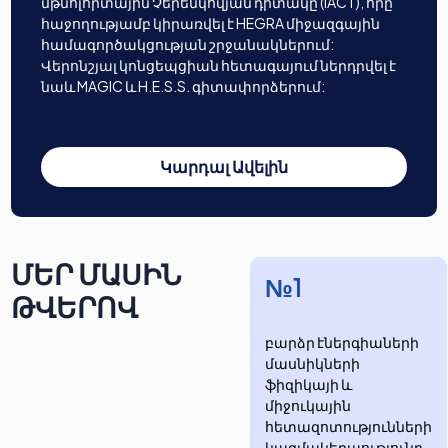
մթնոլորտային Չերենկովյան դիտակը (IACT), որը
հաջողությամբ կիրառվել է HEGRA միջազգային
համագործակցության շրջանակներում:
Վերոնշյալ կոնցեպցիան հետագայում ներդրվել է
նաև MAGIC և H.E.S.S. գիտափորձերում:
Կարդալ Ավելին
ՄԵՐ ՄԱՍԻՆ
№1
ԹՎԵՐՈՎ
բարձր էներգիաների
մասնիկների
ֆիզիկայի և
միջուկային
հետազոտությունների
​​​​կազմակերպությունը