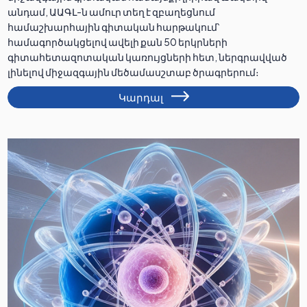
անդամ, ԱԱԳԼ-ն ամուր տեղ է զբաղեցնում
համաշխարհային գիտական հարթակում՝
համագործակցելով ավելի քան 50 երկրների
գիտահետազոտական կառույցների հետ, ներգրավված
լինելով միջազգային մեծամասշտաբ ծրագրերում։
Կարդալ