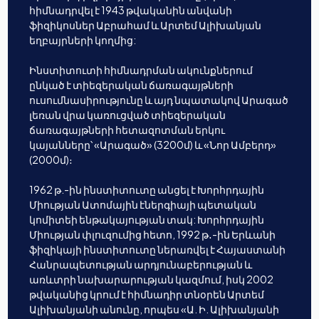
հիմնադրվել է 1943 թվականին անվանի
ֆիզիկոսներ Աբրահամ և Արտեմ Ալիխանյան
եղբայրների կողմից:
Ինստիտուտի հիմնադրման ակունքներում
ընկած է տիեզերական ճառագայթների
ուսումնասիրությունը և այդ նպատակով Արագած
լեռան վրա կառուցված տիեզերական
ճառագայթների հետազոտման երկու
կայանները՝ «Արագած» (3200մ) և «Նոր Ամբերդ»
(2000մ)։
1962 թ.-ին ինստիտուտը անցել է Խորհրդային
Միության Ատոմային էներգիայի պետական
կոմիտեի ենթակայության տակ: Խորհրդային
Միության փլուզումից հետո, 1992 թ․-ին Երևանի
ֆիզիկայի ինստիտուտը ներառվել է Հայաստանի
Հանրապետության արդյունաբերության և
առևտրի նախարարության կազմում, իսկ 2002
թվականից կրում է հիմնադիր տնօրեն Արտեմ
Ալիխանյանի անունը, որպես «Ա. Ի. Ալիխանյանի