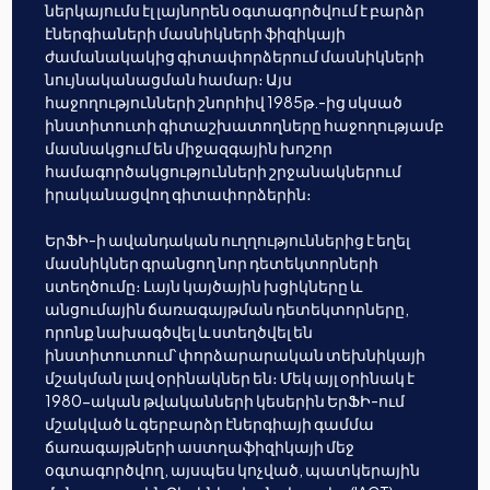
ներկայումս էլ լայնորեն օգտագործվում է բարձր
էներգիաների մասնիկների ֆիզիկայի
ժամանակակից գիտափորձերում մասնիկների
նույնականացման համար։ Այս
հաջողությունների շնորհիվ 1985թ.-ից սկսած
ինստիտուտի գիտաշխատողները հաջողությամբ
մասնակցում են միջազգային խոշոր
համագործակցությունների շրջանակներում
իրականացվող գիտափորձերին։
ԵրՖԻ-ի ավանդական ուղղություններից է եղել
մասնիկներ գրանցող նոր դետեկտորների
ստեղծումը։ Լայն կայծային խցիկները և
անցումային ճառագայթման դետեկտորները,
որոնք նախագծվել և ստեղծվել են
ինստիտուտում՝ փորձարարական տեխնիկայի
մշակման լավ օրինակներ են։ Մեկ այլ օրինակ է
1980-ական թվականների կեսերին ԵրՖԻ-ում
մշակված և գերբարձր էներգիայի գամմա
ճառագայթների աստղաֆիզիկայի մեջ
օգտագործվող, այսպես կոչված, պատկերային