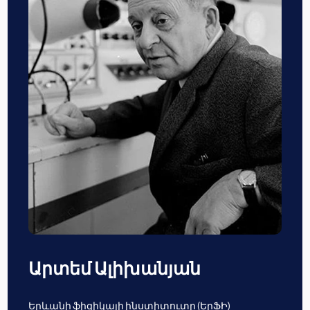
Արտեմ Ալիխանյան
Երևանի ֆիզիկայի ինստիտուտը (ԵրՖԻ)