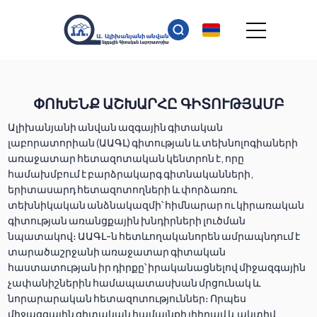
ՓՈԽԵՆՔ ԱՇԽԱՐՀԸ ԳԻՏՈՒԹՅԱՄԲ
Ալիխանյանի անվան ազգային գիտական
լաբորատորիան (ԱԱԳԼ) գիտության և տեխնոլոգիաների
առաջատար հետազոտական կենտրոն է, որը
համախմբում է բարձրակարգ գիտնականների,
երիտասարդ հետազոտողների և փորձառու
տեխնիկական անձնակազմի՝ հիմնարար ու կիրառական
գիտության առանցքային խնդիրների լուծման
նպատակով։ ԱԱԳԼ-ն հետևողականորեն ամրապնդում է
տարածաշրջանի առաջատար գիտական
հաստատության իր դիրքը՝ իրականացնելով միջազգային
չափանիշներին համապատասխան մրցունակ և
նորարարական հետազոտություններ։ Որպես
միջազգային գիտական համայնքի լիիրավ և ակտիվ