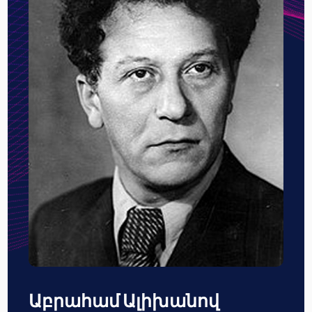
Աբրահամ Ալիխանով