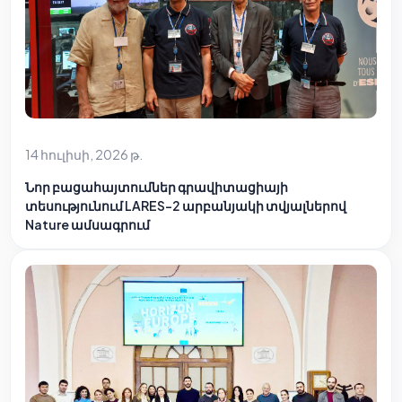
14 հուլիսի, 2026 թ.
Նոր բացահայտումներ գրավիտացիայի
տեսությունում LARES-2 արբանյակի տվյալներով
Nature ամսագրում