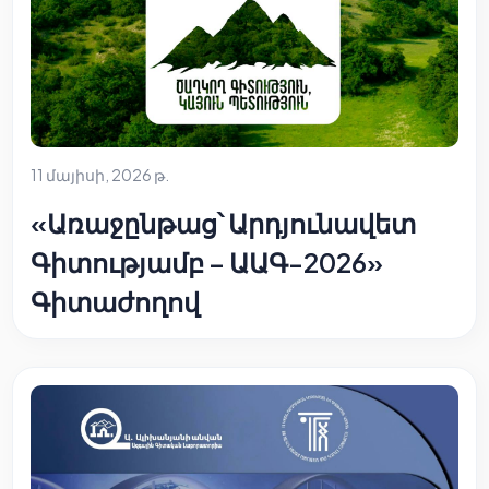
11 մայիսի, 2026 թ.
«Առաջընթաց՝ Արդյունավետ
Գիտությամբ – ԱԱԳ-2026»
Գիտաժողով