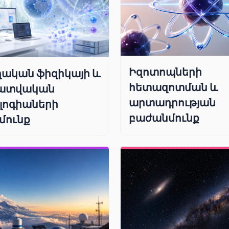
Իզոտոպների
ական ֆիզիկայի և
հետազոտման և
ատվական
արտադրության
լոգիաների
բաժանմունք
մունք