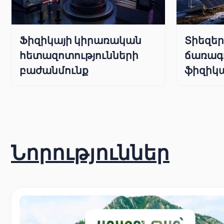
Ֆիզիկայի կիրառական
Տիեզե
հետազոտությունների
ճառագ
բաժանմունք
ֆիզիկա
Նորություններ