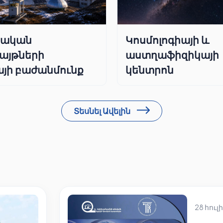
րական
Կոսմոլոգիայի և
այթների
աստղաֆիզիկայի
յի բաժանմունք
կենտրոն
Տեսնել Ավելին
28 հուլի