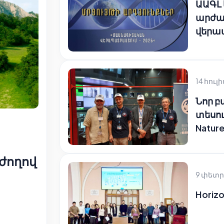
ԱԱԳԼ
արժա
վերա
14 հուլի
Նոր 
տեսու
Natur
ժողով
9 փետր
Horizo