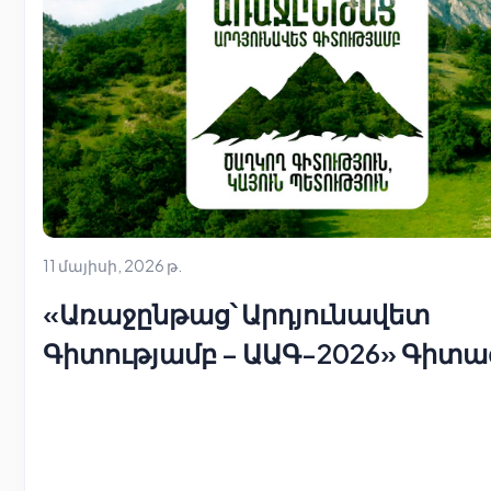
11 մայիսի, 2026 թ.
«Առաջընթաց՝ Արդյունավետ
Գիտությամբ – ԱԱԳ-2026» Գիտա