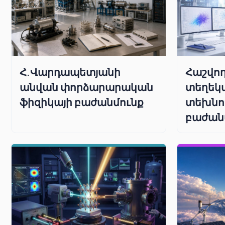
Հաշվող
Հ.Վարդապետյանի
տեղեկ
անվան փորձարարական
տեխնո
ֆիզիկայի բաժանմունք
բաժան