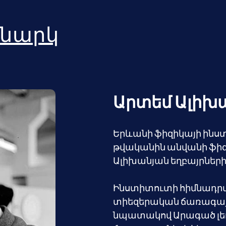
նարկ
Արտեմ Ալիխ
Երևանի ֆիզիկայի ինստի
թվականին անվանի ֆիզ
Ալիխանյան եղբայրների
Ինստիտուտի հիմնադրմա
տիեզերական ճառագայթն
նպատակով Արագած լե