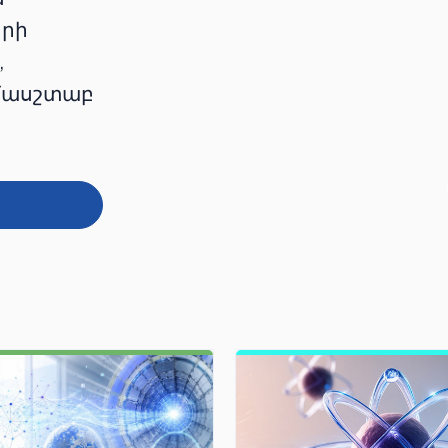
երի
,
ամասշտաբ