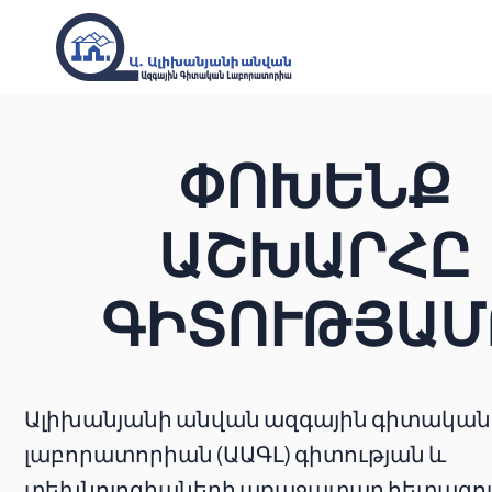
ՓՈԽԵՆՔ
ԱՇԽԱՐՀԸ
ԳԻՏՈՒԹՅԱՄ
Ալիխանյանի անվան ազգային գիտական
լաբորատորիան (ԱԱԳԼ) գիտության և
տեխնոլոգիաների առաջատար հետազ