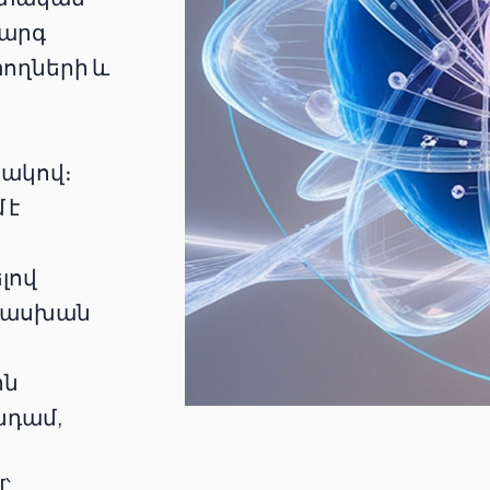
կարգ
ողների և
տակով։
 է
ն
լով
տասխան
ին
նդամ,
՝