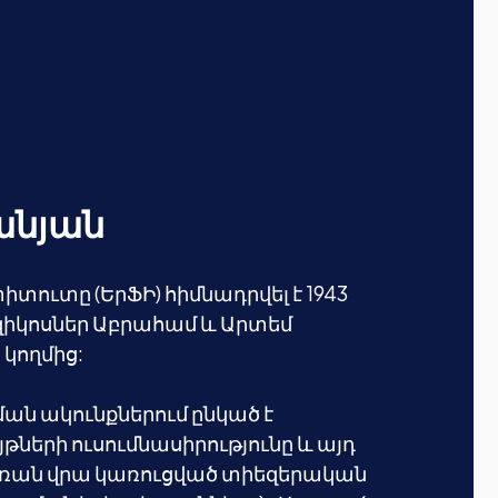
անյան
տուտը (ԵրՖԻ) հիմնադրվել է 1943
իկոսներ Աբրահամ և Արտեմ
 կողմից:
ն ակունքներում ընկած է
երի ուսումնասիրությունը և այդ
ռան վրա կառուցված տիեզերական