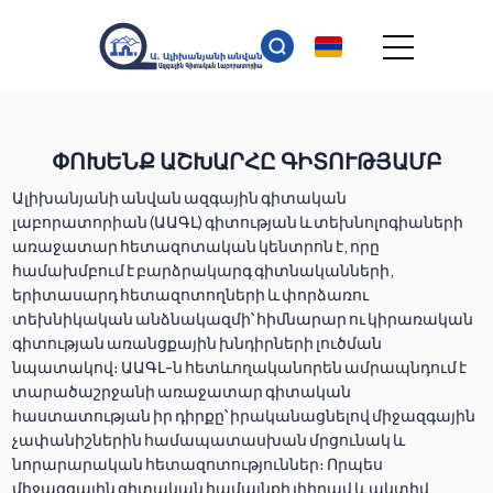
ՓՈԽԵՆՔ ԱՇԽԱՐՀԸ ԳԻՏՈՒԹՅԱՄԲ
Ալիխանյանի անվան ազգային գիտական
լաբորատորիան (ԱԱԳԼ) գիտության և տեխնոլոգիաների
առաջատար հետազոտական կենտրոն է, որը
համախմբում է բարձրակարգ գիտնականների,
երիտասարդ հետազոտողների և փորձառու
տեխնիկական անձնակազմի՝ հիմնարար ու կիրառական
գիտության առանցքային խնդիրների լուծման
նպատակով։ ԱԱԳԼ-ն հետևողականորեն ամրապնդում է
տարածաշրջանի առաջատար գիտական
հաստատության իր դիրքը՝ իրականացնելով միջազգային
չափանիշներին համապատասխան մրցունակ և
նորարարական հետազոտություններ։ Որպես
միջազգային գիտական համայնքի լիիրավ և ակտիվ