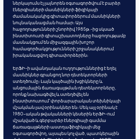
ներկայումս էլ լայնորեն օգտագործվում է բարձր
էներգիաների մասնիկների ֆիզիկայի
ժամանակակից գիտափորձերում մասնիկների
նույնականացման համար։ Այս
հաջողությունների շնորհիվ 1985թ.-ից սկսած
ինստիտուտի գիտաշխատողները հաջողությամբ
մասնակցում են միջազգային խոշոր
համագործակցությունների շրջանակներում
իրականացվող գիտափորձերին։
ԵրՖԻ-ի ավանդական ուղղություններից է եղել
մասնիկներ գրանցող նոր դետեկտորների
ստեղծումը։ Լայն կայծային խցիկները և
անցումային ճառագայթման դետեկտորները,
որոնք նախագծվել և ստեղծվել են
ինստիտուտում՝ փորձարարական տեխնիկայի
մշակման լավ օրինակներ են։ Մեկ այլ օրինակ է
1980-ական թվականների կեսերին ԵրՖԻ-ում
մշակված և գերբարձր էներգիայի գամմա
ճառագայթների աստղաֆիզիկայի մեջ
օգտագործվող, այսպես կոչված, պատկերային