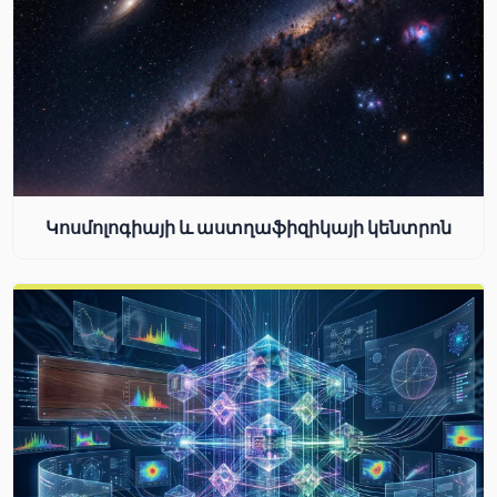
Կոսմոլոգիայի և աստղաֆիզիկայի կենտրոն