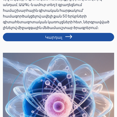
անդամ, ԱԱԳԼ-ն ամուր տեղ է զբաղեցնում
համաշխարհային գիտական հարթակում՝
համագործակցելով ավելի քան 50 երկրների
գիտահետազոտական կառույցների հետ, ներգրավված
լինելով միջազգային մեծամասշտաբ ծրագրերում։
Կարդալ