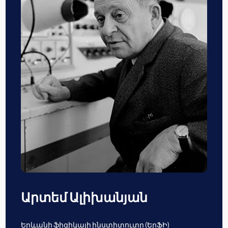
Արտեմ Ալիխանյան
Երևանի ֆիզիկայի ինստիտուտը (ԵրՖԻ)