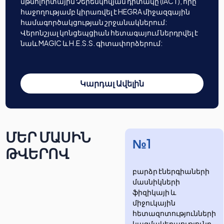
մթնոլորտային Չերենկովյան դիտակը (IACT), որը
հաջողությամբ կիրառվել է HEGRA միջազգային
համագործակցության շրջանակներում:
Վերոնշյալ կոնցեպցիան հետագայում ներդրվել է
նաև MAGIC և H.E.S.S. գիտափորձերում:
Կարդալ Ավելին
ՄԵՐ ՄԱՍԻՆ
№1
ԹՎԵՐՈՎ
բարձր էներգիաների
մասնիկների
ֆիզիկայի և
միջուկային
հետազոտությունների
​​​​կազմակերպությունը