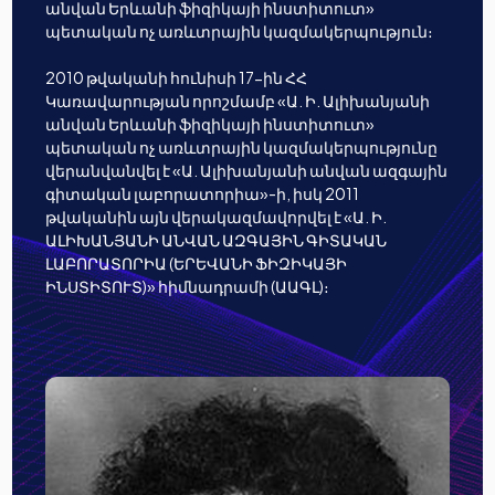
անվան Երևանի ֆիզիկայի ինստիտուտ»
պետական ոչ առևտրային կազմակերպություն։
2010 թվականի հունիսի 17-ին ՀՀ
Կառավարության որոշմամբ «Ա. Ի. Ալիխանյանի
անվան Երևանի ֆիզիկայի ինստիտուտ»
պետական ոչ առևտրային կազմակերպությունը
վերանվանվել է «Ա. Ալիխանյանի անվան ազգային
գիտական լաբորատորիա»-ի, իսկ 2011
թվականին այն վերակազմավորվել է «Ա. Ի.
ԱԼԻԽԱՆՅԱՆԻ ԱՆՎԱՆ ԱԶԳԱՅԻՆ ԳԻՏԱԿԱՆ
ԼԱԲՈՐԱՏՈՐԻԱ (ԵՐԵՎԱՆԻ ՖԻԶԻԿԱՅԻ
ԻՆՍՏԻՏՈՒՏ)» հիմնադրամի (ԱԱԳԼ)։