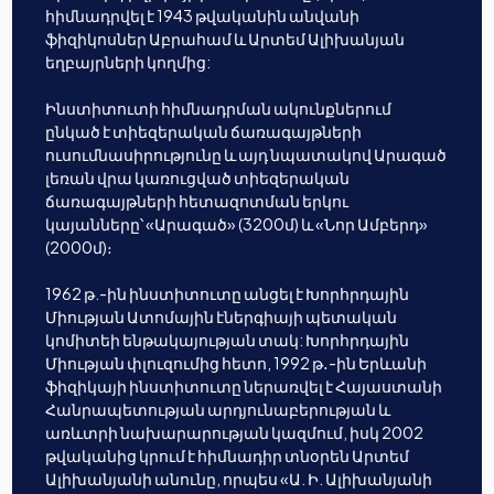
հիմնադրվել է 1943 թվականին անվանի
ֆիզիկոսներ Աբրահամ և Արտեմ Ալիխանյան
եղբայրների կողմից:
Ինստիտուտի հիմնադրման ակունքներում
ընկած է տիեզերական ճառագայթների
ուսումնասիրությունը և այդ նպատակով Արագած
լեռան վրա կառուցված տիեզերական
ճառագայթների հետազոտման երկու
կայանները՝ «Արագած» (3200մ) և «Նոր Ամբերդ»
(2000մ)։
1962 թ.-ին ինստիտուտը անցել է Խորհրդային
Միության Ատոմային էներգիայի պետական
կոմիտեի ենթակայության տակ: Խորհրդային
Միության փլուզումից հետո, 1992 թ․-ին Երևանի
ֆիզիկայի ինստիտուտը ներառվել է Հայաստանի
Հանրապետության արդյունաբերության և
առևտրի նախարարության կազմում, իսկ 2002
թվականից կրում է հիմնադիր տնօրեն Արտեմ
Ալիխանյանի անունը, որպես «Ա. Ի. Ալիխանյանի