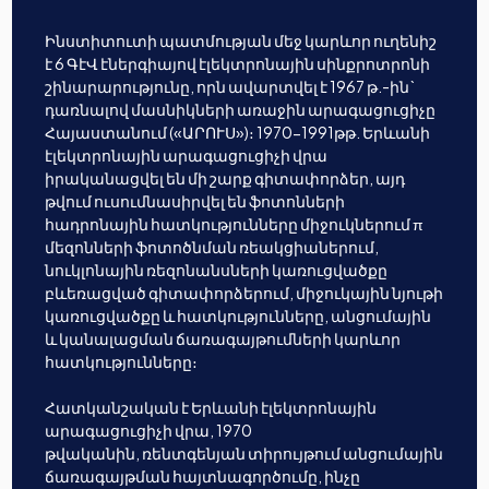
Ինստիտուտի պատմության մեջ կարևոր ուղենիշ
է 6 ԳէՎ էներգիայով էլեկտրոնային սինքրոտրոնի
շինարարությունը, որն ավարտվել է 1967 թ.-ին`
դառնալով մասնիկների առաջին արագացուցիչը
Հայաստանում («ԱՐՈՒՍ»)։ 1970-1991թթ. Երևանի
էլեկտրոնային արագացուցիչի վրա
իրականացվել են մի շարք գիտափորձեր, այդ
թվում ուսումնասիրվել են ֆոտոնների
հադրոնային հատկությունները միջուկներում π
մեզոնների ֆոտոծնման ռեակցիաներում,
նուկլոնային ռեզոնանսների կառուցվածքը
բևեռացված գիտափորձերում, միջուկային նյութի
կառուցվածքը և հատկությունները, անցումային
և կանալացման ճառագայթումների կարևոր
հատկությունները։
Հատկանշական է Երևանի էլեկտրոնային
արագացուցիչի վրա, 1970
թվականին, ռենտգենյան տիրույթում անցումային
ճառագայթման հայտնագործումը, ինչը