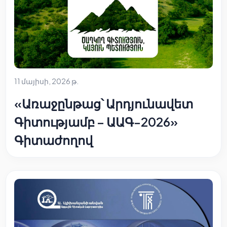
11 մայիսի, 2026 թ.
«Առաջընթաց՝ Արդյունավետ
Գիտությամբ – ԱԱԳ-2026»
Գիտաժողով