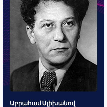
Աբրահամ Ալիխանով