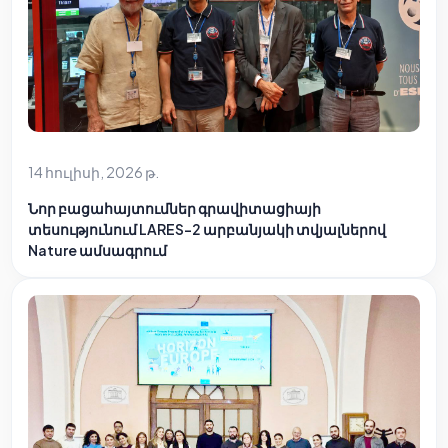
14 հուլիսի, 2026 թ.
Նոր բացահայտումներ գրավիտացիայի
տեսությունում LARES-2 արբանյակի տվյալներով
Nature ամսագրում