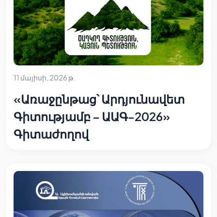
11 մայիսի, 2026 թ.
«Առաջընթաց՝ Արդյունավետ
Գիտությամբ – ԱԱԳ-2026»
Գիտաժողով