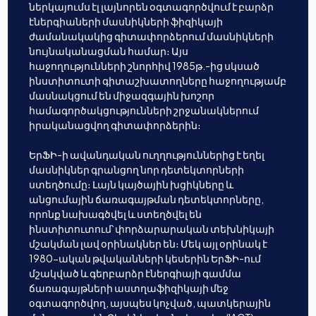
ներկայումս էլ լայնորեն օգտագործվում է բարձր
էներգիաների մասնիկների ֆիզիկայի
ժամանակակից գիտափորձերում մասնիկների
նույնականացման համար։ Այս
հաջողությունների շնորհիվ 1985թ.-ից սկսած
ինստիտուտի գիտաշխատողները հաջողությամբ
մասնակցում են միջազգային խոշոր
համագործակցությունների շրջանակներում
իրականացվող գիտափորձերին։
ԵրՖԻ-ի ավանդական ուղղություններից է եղել
մասնիկներ գրանցող նոր դետեկտորների
ստեղծումը։ Լայն կայծային խցիկները և
անցումային ճառագայթման դետեկտորները,
որոնք նախագծվել և ստեղծվել են
ինստիտուտում՝ փորձարարական տեխնիկայի
մշակման լավ օրինակներ են։ Մեկ այլ օրինակ է
1980-ական թվականների կեսերին ԵրՖԻ-ում
մշակված և գերբարձր էներգիայի գամմա
ճառագայթների աստղաֆիզիկայի մեջ
օգտագործվող, այսպես կոչված, պատկերային