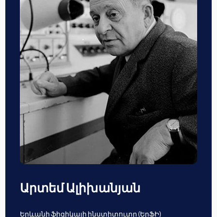
Արտեմ Ալիխանյան
Երևանի ֆիզիկայի ինստիտուտը (ԵրՖԻ)