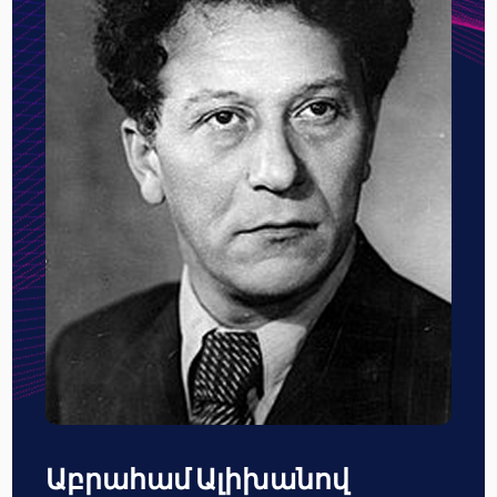
Աբրահամ Ալիխանով