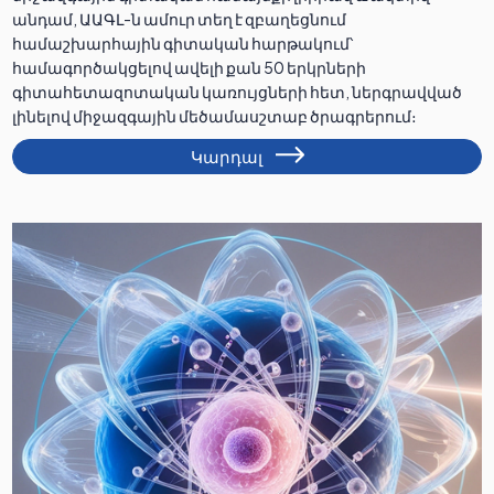
անդամ, ԱԱԳԼ-ն ամուր տեղ է զբաղեցնում
համաշխարհային գիտական հարթակում՝
համագործակցելով ավելի քան 50 երկրների
գիտահետազոտական կառույցների հետ, ներգրավված
լինելով միջազգային մեծամասշտաբ ծրագրերում։
Կարդալ