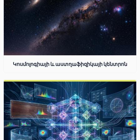
Կոսմոլոգիայի և աստղաֆիզիկայի կենտրոն