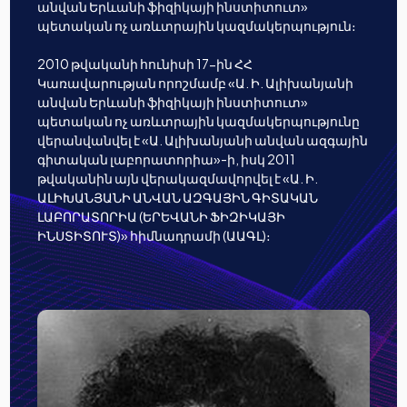
անվան Երևանի ֆիզիկայի ինստիտուտ»
պետական ոչ առևտրային կազմակերպություն։
2010 թվականի հունիսի 17-ին ՀՀ
Կառավարության որոշմամբ «Ա. Ի. Ալիխանյանի
անվան Երևանի ֆիզիկայի ինստիտուտ»
պետական ոչ առևտրային կազմակերպությունը
վերանվանվել է «Ա. Ալիխանյանի անվան ազգային
գիտական լաբորատորիա»-ի, իսկ 2011
թվականին այն վերակազմավորվել է «Ա. Ի.
ԱԼԻԽԱՆՅԱՆԻ ԱՆՎԱՆ ԱԶԳԱՅԻՆ ԳԻՏԱԿԱՆ
ԼԱԲՈՐԱՏՈՐԻԱ (ԵՐԵՎԱՆԻ ՖԻԶԻԿԱՅԻ
ԻՆՍՏԻՏՈՒՏ)» հիմնադրամի (ԱԱԳԼ)։