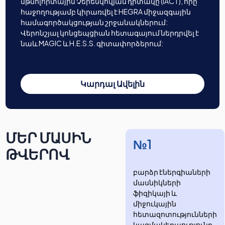
մթնոլորտային Չերենկովյան դիտակը (IACT), որը
հաջողությամբ կիրառվել է HEGRA միջազգային
համագործակցության շրջանակներում:
Վերոնշյալ կոնցեպցիան հետագայում ներդրվել է
նաև MAGIC և H.E.S.S. գիտափորձերում:
Կարդալ Ավելին
ՄԵՐ ՄԱՍԻՆ
№1
ԹՎԵՐՈՎ
բարձր էներգիաների
մասնիկների
ֆիզիկայի և
միջուկային
հետազոտությունների
​​​​կազմակերպությունը