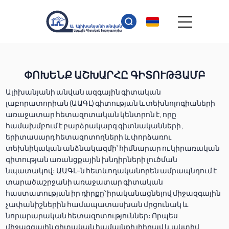
ՓՈԽԵՆՔ ԱՇԽԱՐՀԸ ԳԻՏՈՒԹՅԱՄԲ
Ալիխանյանի անվան ազգային գիտական
լաբորատորիան (ԱԱԳԼ) գիտության և տեխնոլոգիաների
առաջատար հետազոտական կենտրոն է, որը
համախմբում է բարձրակարգ գիտնականների,
երիտասարդ հետազոտողների և փորձառու
տեխնիկական անձնակազմի՝ հիմնարար ու կիրառական
գիտության առանցքային խնդիրների լուծման
նպատակով։ ԱԱԳԼ-ն հետևողականորեն ամրապնդում է
տարածաշրջանի առաջատար գիտական
հաստատության իր դիրքը՝ իրականացնելով միջազգային
չափանիշներին համապատասխան մրցունակ և
նորարարական հետազոտություններ։ Որպես
միջազգային գիտական համայնքի լիիրավ և ակտիվ