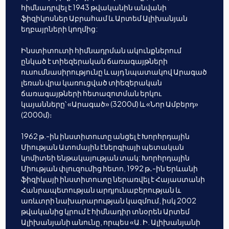
հիմնադրվել է 1943 թվականին անվանի
ֆիզիկոսներ Աբրահամ և Արտեմ Ալիխանյան
եղբայրների կողմից:
Ինստիտուտի հիմնադրման ակունքներում
ընկած է տիեզերական ճառագայթների
ուսումնասիրությունը և այդ նպատակով Արագած
լեռան վրա կառուցված տիեզերական
ճառագայթների հետազոտման երկու
կայանները՝ «Արագած» (3200մ) և «Նոր Ամբերդ»
(2000մ)։
1962 թ.-ին ինստիտուտը անցել է Խորհրդային
Միության Ատոմային էներգիայի պետական
կոմիտեի ենթակայության տակ: Խորհրդային
Միության փլուզումից հետո, 1992 թ․-ին Երևանի
ֆիզիկայի ինստիտուտը ներառվել է Հայաստանի
Հանրապետության արդյունաբերության և
առևտրի նախարարության կազմում, իսկ 2002
թվականից կրում է հիմնադիր տնօրեն Արտեմ
Ալիխանյանի անունը, որպես «Ա. Ի. Ալիխանյանի