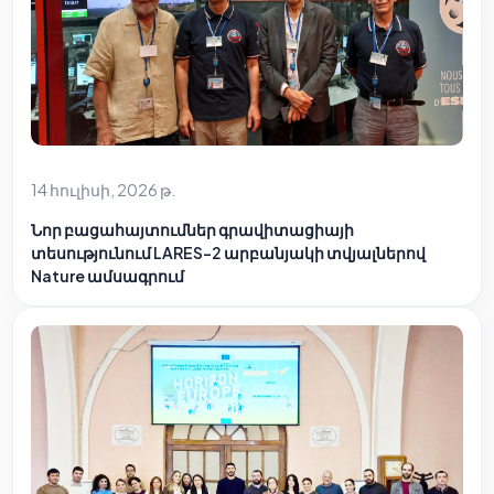
14 հուլիսի, 2026 թ.
Նոր բացահայտումներ գրավիտացիայի
տեսությունում LARES-2 արբանյակի տվյալներով
Nature ամսագրում