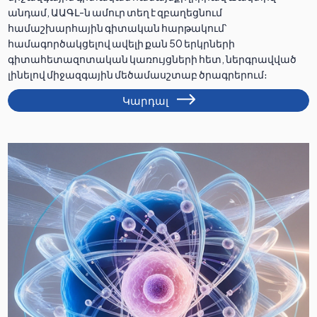
անդամ, ԱԱԳԼ-ն ամուր տեղ է զբաղեցնում
համաշխարհային գիտական հարթակում՝
համագործակցելով ավելի քան 50 երկրների
գիտահետազոտական կառույցների հետ, ներգրավված
լինելով միջազգային մեծամասշտաբ ծրագրերում։
Կարդալ