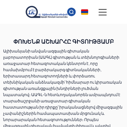
ՓՈԽԵՆՔ ԱՇԽԱՐՀԸ ԳԻՏՈՒԹՅԱՄԲ
Ալիխանյանի անվան ազգային գիտական
լաբորատորիան (ԱԱԳԼ) գիտության և տեխնոլոգիաների
առաջատար հետազոտական կենտրոն է, որը
համախմբում է բարձրակարգ գիտնականների,
երիտասարդ հետազոտողների և փորձառու
տեխնիկական անձնակազմի՝ հիմնարար ու կիրառական
գիտության առանցքային խնդիրների լուծման
նպատակով։ ԱԱԳԼ-ն հետևողականորեն ամրապնդում է
տարածաշրջանի առաջատար գիտական
հաստատության իր դիրքը՝ իրականացնելով միջազգային
չափանիշներին համապատասխան մրցունակ և
նորարարական հետազոտություններ։ Որպես
միջազգային գիտական համայնքի լիիրավ և ակտիվ