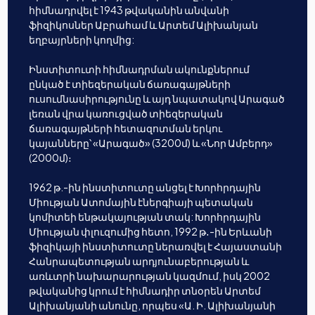
հիմնադրվել է 1943 թվականին անվանի
ֆիզիկոսներ Աբրահամ և Արտեմ Ալիխանյան
եղբայրների կողմից:
Ինստիտուտի հիմնադրման ակունքներում
ընկած է տիեզերական ճառագայթների
ուսումնասիրությունը և այդ նպատակով Արագած
լեռան վրա կառուցված տիեզերական
ճառագայթների հետազոտման երկու
կայանները՝ «Արագած» (3200մ) և «Նոր Ամբերդ»
(2000մ)։
1962 թ.-ին ինստիտուտը անցել է Խորհրդային
Միության Ատոմային էներգիայի պետական
կոմիտեի ենթակայության տակ: Խորհրդային
Միության փլուզումից հետո, 1992 թ․-ին Երևանի
ֆիզիկայի ինստիտուտը ներառվել է Հայաստանի
Հանրապետության արդյունաբերության և
առևտրի նախարարության կազմում, իսկ 2002
թվականից կրում է հիմնադիր տնօրեն Արտեմ
Ալիխանյանի անունը, որպես «Ա. Ի. Ալիխանյանի