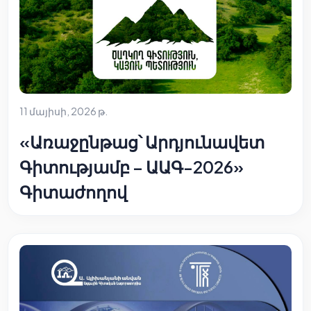
11 մայիսի, 2026 թ.
«Առաջընթաց՝ Արդյունավետ
Գիտությամբ – ԱԱԳ-2026»
Գիտաժողով