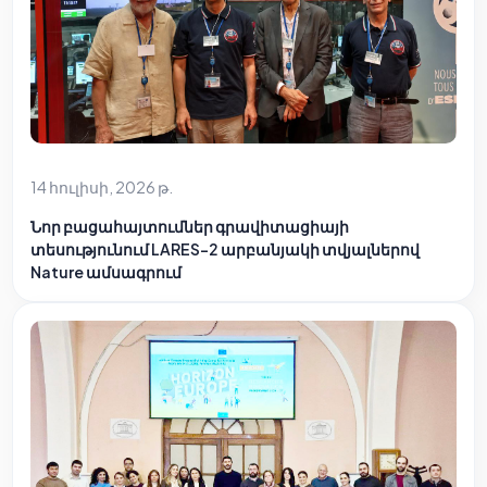
14 հուլիսի, 2026 թ.
Նոր բացահայտումներ գրավիտացիայի
տեսությունում LARES-2 արբանյակի տվյալներով
Nature ամսագրում