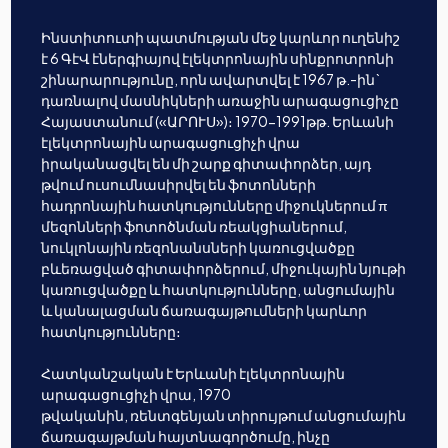
Ինստիտուտի պատմության մեջ կարևոր ուղենիշ
է 6 ԳէՎ էներգիայով էլեկտրոնային սինքրոտրոնի
շինարարությունը, որն ավարտվել է 1967 թ.-ին`
դառնալով մասնիկների առաջին արագացուցիչը
Հայաստանում («ԱՐՈՒՍ»)։ 1970-1991թթ. Երևանի
էլեկտրոնային արագացուցիչի վրա
իրականացվել են մի շարք գիտափորձեր, այդ
թվում ուսումնասիրվել են ֆոտոնների
հադրոնային հատկությունները միջուկներում π
մեզոնների ֆոտոծնման ռեակցիաներում,
նուկլոնային ռեզոնանսների կառուցվածքը
բևեռացված գիտափորձերում, միջուկային նյութի
կառուցվածքը և հատկությունները, անցումային
և կանալացման ճառագայթումների կարևոր
հատկությունները։
Հատկանշական է Երևանի էլեկտրոնային
արագացուցիչի վրա, 1970
թվականին, ռենտգենյան տիրույթում անցումային
ճառագայթման հայտնագործումը, ինչը