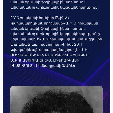
անվան Երևանի ֆիզիկայի ինստիտուտ»
պետական ոչ առևտրային կազմակերպություն։
2010 թվականի հունիսի 17-ին ՀՀ
Կառավարության որոշմամբ «Ա. Ի. Ալիխանյանի
անվան Երևանի ֆիզիկայի ինստիտուտ»
պետական ոչ առևտրային կազմակերպությունը
վերանվանվել է «Ա. Ալիխանյանի անվան ազգային
գիտական լաբորատորիա»-ի, իսկ 2011
թվականին այն վերակազմավորվել է «Ա. Ի.
ԱԼԻԽԱՆՅԱՆԻ ԱՆՎԱՆ ԱԶԳԱՅԻՆ ԳԻՏԱԿԱՆ
ԼԱԲՈՐԱՏՈՐԻԱ (ԵՐԵՎԱՆԻ ՖԻԶԻԿԱՅԻ
ԻՆՍՏԻՏՈՒՏ)» հիմնադրամի (ԱԱԳԼ)։