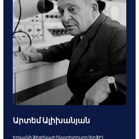
Արտեմ Ալիխանյան
Երևանի ֆիզիկայի ինստիտուտը (ԵրՖԻ)