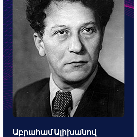
Աբրահամ Ալիխանով