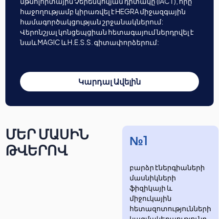
մթնոլորտային Չերենկովյան դիտակը (IACT), որը
հաջողությամբ կիրառվել է HEGRA միջազգային
համագործակցության շրջանակներում:
Վերոնշյալ կոնցեպցիան հետագայում ներդրվել է
նաև MAGIC և H.E.S.S. գիտափորձերում:
Կարդալ Ավելին
ՄԵՐ ՄԱՍԻՆ
№1
ԹՎԵՐՈՎ
բարձր էներգիաների
մասնիկների
ֆիզիկայի և
միջուկային
հետազոտությունների
​​​​կազմակերպությունը