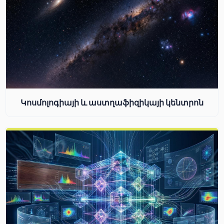
Կոսմոլոգիայի և աստղաֆիզիկայի կենտրոն