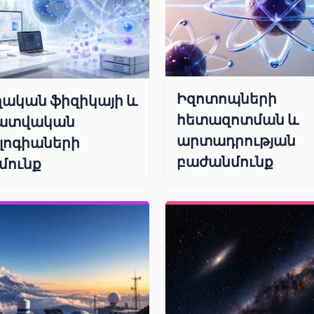
Իզոտոպների
ական ֆիզիկայի և
հետազոտման և
ատվական
արտադրության
լոգիաների
բաժանմունք
մունք