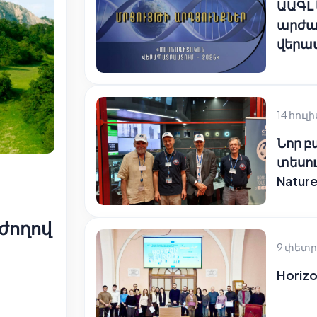
ԱԱԳԼ
արժա
վերա
14 հուլի
Նոր 
տեսու
Natur
ժողով
9 փետր
Horizo