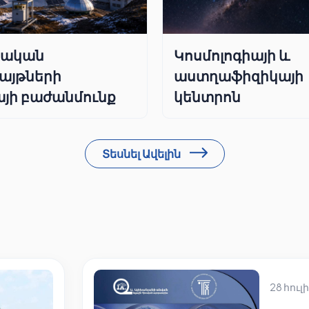
րական
Կոսմոլոգիայի և
այթների
աստղաֆիզիկայի
յի բաժանմունք
կենտրոն
Տեսնել Ավելին
28 հուլի