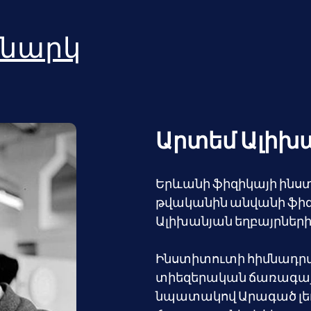
նարկ
Արտեմ Ալիխ
Երևանի ֆիզիկայի ինստի
թվականին անվանի ֆիզ
Ալիխանյան եղբայրների
Ինստիտուտի հիմնադրմա
տիեզերական ճառագայթն
նպատակով Արագած լե