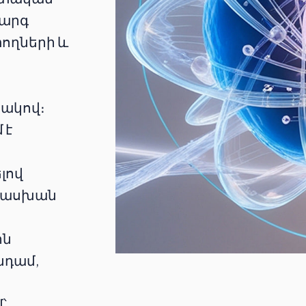
կարգ
ողների և
տակով։
 է
ն
լով
տասխան
ին
նդամ,
՝