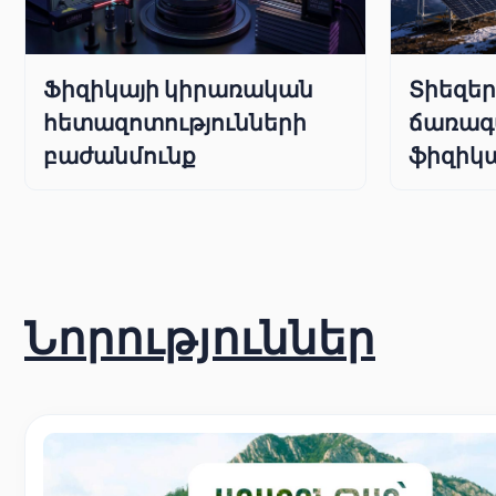
Ֆիզիկայի կիրառական
Տիեզե
հետազոտությունների
ճառագ
բաժանմունք
ֆիզիկա
Նորություններ