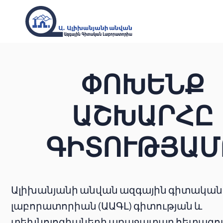
ՓՈԽԵՆՔ
ԱՇԽԱՐՀԸ
ԳԻՏՈՒԹՅԱՄ
Ալիխանյանի անվան ազգային գիտական
լաբորատորիան (ԱԱԳԼ) գիտության և
տեխնոլոգիաների առաջատար հետազ