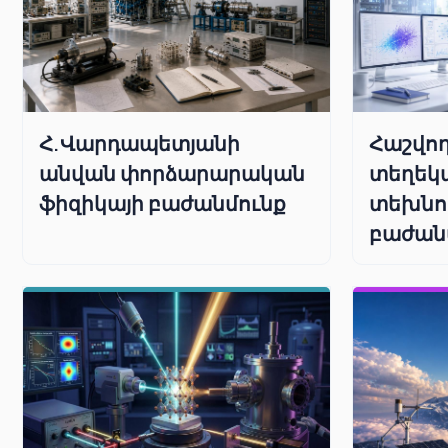
Հաշվող
Հ.Վարդապետյանի
տեղեկ
անվան փորձարարական
տեխնո
ֆիզիկայի բաժանմունք
բաժան