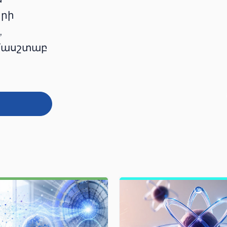
երի
,
ամասշտաբ