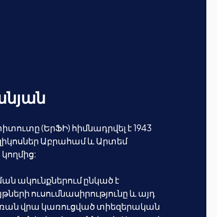
անյան
տուտը (ԵրՖԻ) հիմնադրվել է 1943
իկոսներ Աբրահամ և Արտեմ
 կողմից:
ն ակունքներում ընկած է
երի ուսումնասիրությունը և այդ
ռան վրա կառուցված տիեզերական