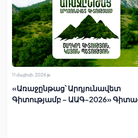
11 մայիսի, 2026 թ.
«Առաջընթաց՝ Արդյունավետ
Գիտությամբ – ԱԱԳ-2026» Գիտա