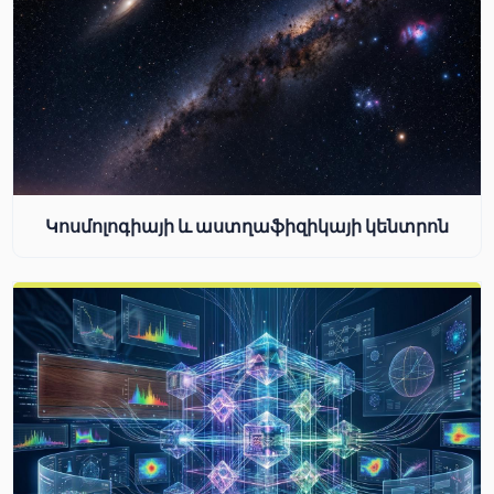
Կոսմոլոգիայի և աստղաֆիզիկայի կենտրոն