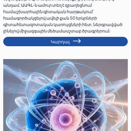
անդամ, ԱԱԳԼ-ն ամուր տեղ է զբաղեցնում
համաշխարհային գիտական հարթակում՝
համագործակցելով ավելի քան 50 երկրների
գիտահետազոտական կառույցների հետ, ներգրավված
լինելով միջազգային մեծամասշտաբ ծրագրերում։
Կարդալ