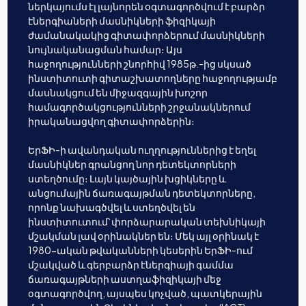
ներկայումս էլ լայնորեն օգտագործվում է բարձր
էներգիաների մասնիկների ֆիզիկայի
ժամանակակից գիտափորձերում մասնիկների
նույնականացման համար։ Այս
հաջողությունների շնորհիվ 1985թ.-ից սկսած
ինստիտուտի գիտաշխատողները հաջողությամբ
մասնակցում են միջազգային խոշոր
համագործակցությունների շրջանակներում
իրականացվող գիտափորձերին։
ԵրՖԻ-ի ավանդական ուղղություններից է եղել
մասնիկներ գրանցող նոր դետեկտորների
ստեղծումը։ Լայն կայծային խցիկները և
անցումային ճառագայթման դետեկտորները,
որոնք նախագծվել և ստեղծվել են
ինստիտուտում՝ փորձարարական տեխնիկայի
մշակման լավ օրինակներ են։ Մեկ այլ օրինակ է
1980-ական թվականների կեսերին ԵրՖԻ-ում
մշակված և գերբարձր էներգիայի գամմա
ճառագայթների աստղաֆիզիկայի մեջ
օգտագործվող, այսպես կոչված, պատկերային