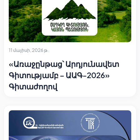
11 մայիսի, 2026 թ.
«Առաջընթաց՝ Արդյունավետ
Գիտությամբ – ԱԱԳ-2026»
Գիտաժողով