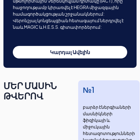
մթնոլորտային Չերենկովյան դիտակը (IACT), որը
հաջողությամբ կիրառվել է HEGRA միջազգային
համագործակցության շրջանակներում:
Վերոնշյալ կոնցեպցիան հետագայում ներդրվել է
նաև MAGIC և H.E.S.S. գիտափորձերում:
Կարդալ Ավելին
ՄԵՐ ՄԱՍԻՆ
№1
ԹՎԵՐՈՎ
բարձր էներգիաների
մասնիկների
ֆիզիկայի և
միջուկային
հետազոտությունների
​​​​կազմակերպությունը