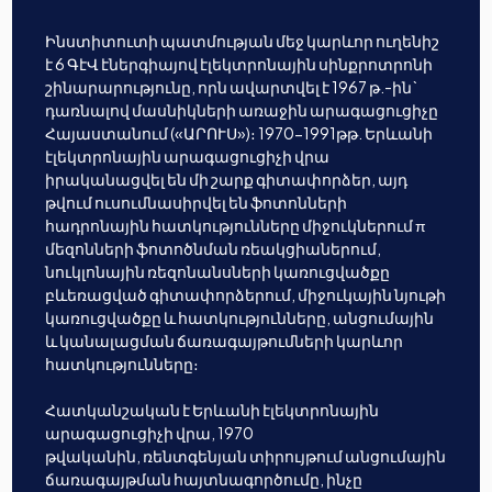
Ինստիտուտի պատմության մեջ կարևոր ուղենիշ
է 6 ԳէՎ էներգիայով էլեկտրոնային սինքրոտրոնի
շինարարությունը, որն ավարտվել է 1967 թ.-ին`
դառնալով մասնիկների առաջին արագացուցիչը
Հայաստանում («ԱՐՈՒՍ»)։ 1970-1991թթ. Երևանի
էլեկտրոնային արագացուցիչի վրա
իրականացվել են մի շարք գիտափորձեր, այդ
թվում ուսումնասիրվել են ֆոտոնների
հադրոնային հատկությունները միջուկներում π
մեզոնների ֆոտոծնման ռեակցիաներում,
նուկլոնային ռեզոնանսների կառուցվածքը
բևեռացված գիտափորձերում, միջուկային նյութի
կառուցվածքը և հատկությունները, անցումային
և կանալացման ճառագայթումների կարևոր
հատկությունները։
Հատկանշական է Երևանի էլեկտրոնային
արագացուցիչի վրա, 1970
թվականին, ռենտգենյան տիրույթում անցումային
ճառագայթման հայտնագործումը, ինչը