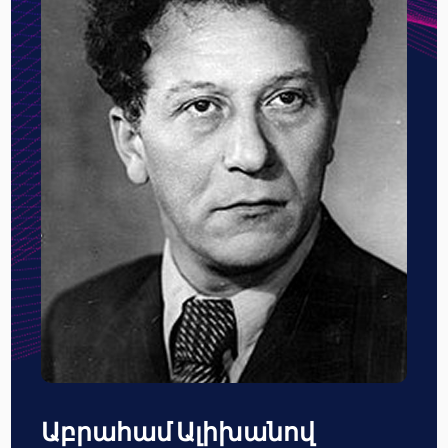
Աբրահամ Ալիխանով