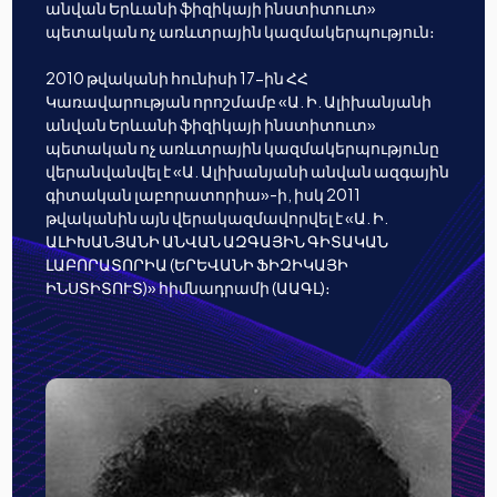
անվան Երևանի ֆիզիկայի ինստիտուտ»
պետական ոչ առևտրային կազմակերպություն։
2010 թվականի հունիսի 17-ին ՀՀ
Կառավարության որոշմամբ «Ա. Ի. Ալիխանյանի
անվան Երևանի ֆիզիկայի ինստիտուտ»
պետական ոչ առևտրային կազմակերպությունը
վերանվանվել է «Ա. Ալիխանյանի անվան ազգային
գիտական լաբորատորիա»-ի, իսկ 2011
թվականին այն վերակազմավորվել է «Ա. Ի.
ԱԼԻԽԱՆՅԱՆԻ ԱՆՎԱՆ ԱԶԳԱՅԻՆ ԳԻՏԱԿԱՆ
ԼԱԲՈՐԱՏՈՐԻԱ (ԵՐԵՎԱՆԻ ՖԻԶԻԿԱՅԻ
ԻՆՍՏԻՏՈՒՏ)» հիմնադրամի (ԱԱԳԼ)։