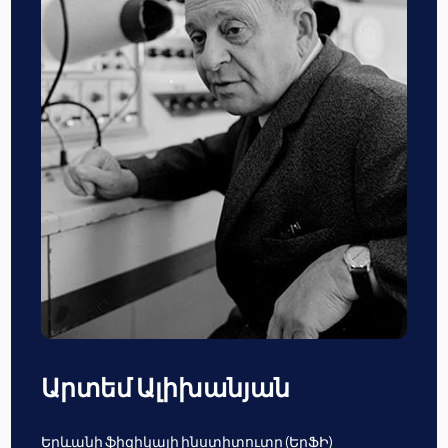
Արտեմ Ալիխանյան
Երևանի ֆիզիկայի ինստիտուտը (ԵրՖԻ)