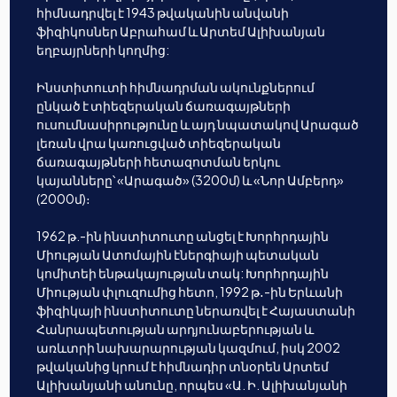
հիմնադրվել է 1943 թվականին անվանի
ֆիզիկոսներ Աբրահամ և Արտեմ Ալիխանյան
եղբայրների կողմից:
Ինստիտուտի հիմնադրման ակունքներում
ընկած է տիեզերական ճառագայթների
ուսումնասիրությունը և այդ նպատակով Արագած
լեռան վրա կառուցված տիեզերական
ճառագայթների հետազոտման երկու
կայանները՝ «Արագած» (3200մ) և «Նոր Ամբերդ»
(2000մ)։
1962 թ.-ին ինստիտուտը անցել է Խորհրդային
Միության Ատոմային էներգիայի պետական
կոմիտեի ենթակայության տակ: Խորհրդային
Միության փլուզումից հետո, 1992 թ․-ին Երևանի
ֆիզիկայի ինստիտուտը ներառվել է Հայաստանի
Հանրապետության արդյունաբերության և
առևտրի նախարարության կազմում, իսկ 2002
թվականից կրում է հիմնադիր տնօրեն Արտեմ
Ալիխանյանի անունը, որպես «Ա. Ի. Ալիխանյանի