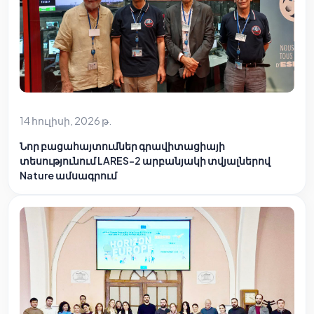
14 հուլիսի, 2026 թ.
Նոր բացահայտումներ գրավիտացիայի
տեսությունում LARES-2 արբանյակի տվյալներով
Nature ամսագրում