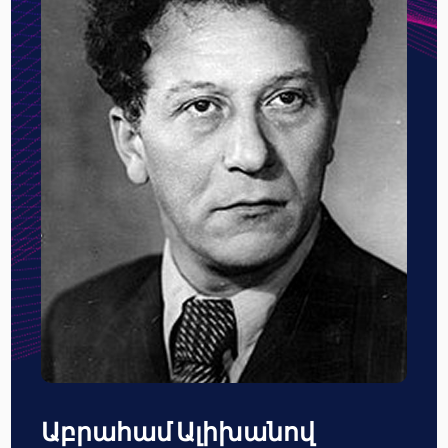
Աբրահամ Ալիխանով