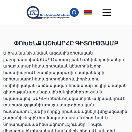
ՓՈԽԵՆՔ ԱՇԽԱՐՀԸ ԳԻՏՈՒԹՅԱՄԲ
Ալիխանյանի անվան ազգային գիտական
լաբորատորիան (ԱԱԳԼ) գիտության և տեխնոլոգիաների
առաջատար հետազոտական կենտրոն է, որը
համախմբում է բարձրակարգ գիտնականների,
երիտասարդ հետազոտողների և փորձառու
տեխնիկական անձնակազմի՝ հիմնարար ու կիրառական
գիտության առանցքային խնդիրների լուծման
նպատակով։ ԱԱԳԼ-ն հետևողականորեն ամրապնդում է
տարածաշրջանի առաջատար գիտական
հաստատության իր դիրքը՝ իրականացնելով միջազգային
չափանիշներին համապատասխան մրցունակ և
նորարարական հետազոտություններ։ Որպես
միջազգային գիտական համայնքի լիիրավ և ակտիվ