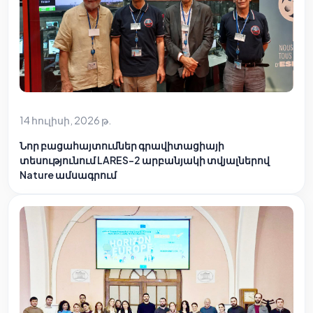
14 հուլիսի, 2026 թ.
Նոր բացահայտումներ գրավիտացիայի
տեսությունում LARES-2 արբանյակի տվյալներով
Nature ամսագրում