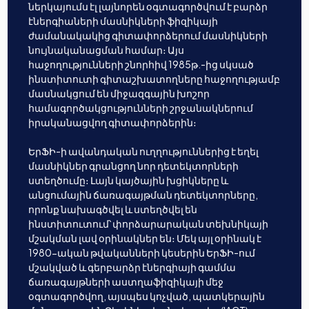
ներկայումս էլ լայնորեն օգտագործվում է բարձր
էներգիաների մասնիկների ֆիզիկայի
ժամանակակից գիտափորձերում մասնիկների
նույնականացման համար։ Այս
հաջողությունների շնորհիվ 1985թ.-ից սկսած
ինստիտուտի գիտաշխատողները հաջողությամբ
մասնակցում են միջազգային խոշոր
համագործակցությունների շրջանակներում
իրականացվող գիտափորձերին։
ԵրՖԻ-ի ավանդական ուղղություններից է եղել
մասնիկներ գրանցող նոր դետեկտորների
ստեղծումը։ Լայն կայծային խցիկները և
անցումային ճառագայթման դետեկտորները,
որոնք նախագծվել և ստեղծվել են
ինստիտուտում՝ փորձարարական տեխնիկայի
մշակման լավ օրինակներ են։ Մեկ այլ օրինակ է
1980-ական թվականների կեսերին ԵրՖԻ-ում
մշակված և գերբարձր էներգիայի գամմա
ճառագայթների աստղաֆիզիկայի մեջ
օգտագործվող, այսպես կոչված, պատկերային