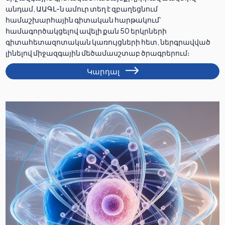
անդամ, ԱԱԳԼ-ն ամուր տեղ է զբաղեցնում
համաշխարհային գիտական հարթակում՝
համագործակցելով ավելի քան 50 երկրների
գիտահետազոտական կառույցների հետ, ներգրավված
լինելով միջազգային մեծամասշտաբ ծրագրերում։
Կարդալ