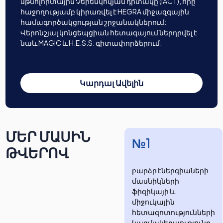
մթնոլորտային Չերենկովյան դիտակը (IACT), որը
հաջողությամբ կիրառվել է HEGRA միջազգային
համագործակցության շրջանակներում:
Վերոնշյալ կոնցեպցիան հետագայում ներդրվել է
նաև MAGIC և H.E.S.S. գիտափորձերում:
Կարդալ Ավելին
ՄԵՐ ՄԱՍԻՆ
№1
ԹՎԵՐՈՎ
բարձր էներգիաների
մասնիկների
ֆիզիկայի և
միջուկային
հետազոտությունների
​​​​կազմակերպությունը