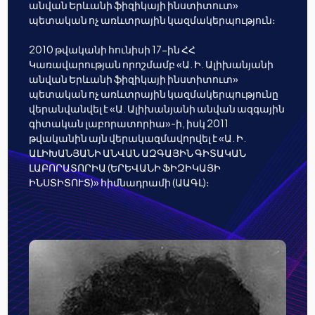
անվան Երևանի ֆիզիկայի ինստիտուտ»
պետական ոչ առևտրային կազմակերպություն։
2010 թվականի հունիսի 17-ին ՀՀ
Կառավարության որոշմամբ «Ա. Ի. Ալիխանյանի
անվան Երևանի ֆիզիկայի ինստիտուտ»
պետական ոչ առևտրային կազմակերպությունը
վերանվանվել է «Ա. Ալիխանյանի անվան ազգային
գիտական լաբորատորիա»-ի, իսկ 2011
թվականին այն վերակազմավորվել է «Ա. Ի.
ԱԼԻԽԱՆՅԱՆԻ ԱՆՎԱՆ ԱԶԳԱՅԻՆ ԳԻՏԱԿԱՆ
ԼԱԲՈՐԱՏՈՐԻԱ (ԵՐԵՎԱՆԻ ՖԻԶԻԿԱՅԻ
ԻՆՍՏԻՏՈՒՏ)» հիմնադրամի (ԱԱԳԼ)։