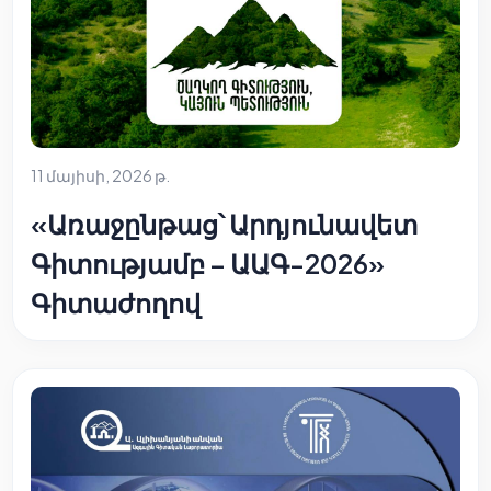
11 մայիսի, 2026 թ.
«Առաջընթաց՝ Արդյունավետ
Գիտությամբ – ԱԱԳ-2026»
Գիտաժողով