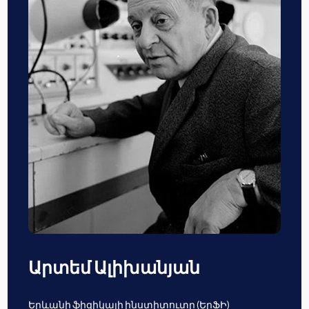
Արտեմ Ալիխանյան
Երևանի ֆիզիկայի ինստիտուտը (ԵրՖԻ)