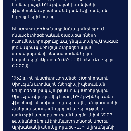
հիմնադրվել է 1943 թվականին անվանի
ֆիզիկոսներ Աբրահամ և Արտեմ Ալիխանյան
եղբայրների կողմից:
Ինստիտուտի հիմնադրման ակունքներում
ընկած է տիեզերական ճառագայթների
ուսումնասիրությունը և այդ նպատակով Արագած
լեռան վրա կառուցված տիեզերական
ճառագայթների հետազոտման երկու
կայանները՝ «Արագած» (3200մ) և «Նոր Ամբերդ»
(2000մ)։
1962 թ.-ին ինստիտուտը անցել է Խորհրդային
Միության Ատոմային էներգիայի պետական
կոմիտեի ենթակայության տակ: Խորհրդային
Միության փլուզումից հետո, 1992 թ․-ին Երևանի
ֆիզիկայի ինստիտուտը ներառվել է Հայաստանի
Հանրապետության արդյունաբերության և
առևտրի նախարարության կազմում, իսկ 2002
թվականից կրում է հիմնադիր տնօրեն Արտեմ
Ալիխանյանի անունը, որպես «Ա. Ի. Ալիխանյանի