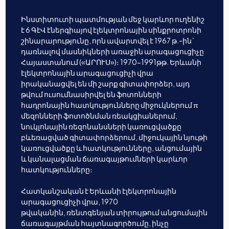
Ինստիտուտի պատմության մեջ կարևոր ուղենիշ
է 6 ԳէՎ էներգիայով էլեկտրոնային սինքրոտրոնի
շինարարությունը, որն ավարտվել է 1967 թ.-ին`
դառնալով մասնիկների առաջին արագացուցիչը
Հայաստանում («ԱՐՈՒՍ»)։ 1970-1991թթ. Երևանի
էլեկտրոնային արագացուցիչի վրա
իրականացվել են մի շարք գիտափորձեր, այդ
թվում ուսումնասիրվել են ֆոտոնների
հադրոնային հատկությունները միջուկներում π
մեզոնների ֆոտոծնման ռեակցիաներում,
նուկլոնային ռեզոնանսների կառուցվածքը
բևեռացված գիտափորձերում, միջուկային նյութի
կառուցվածքը և հատկությունները, անցումային
և կանալացման ճառագայթումների կարևոր
հատկությունները։
Հատկանշական է Երևանի էլեկտրոնային
արագացուցիչի վրա, 1970
թվականին, ռենտգենյան տիրույթում անցումային
ճառագայթման հայտնագործումը, ինչը