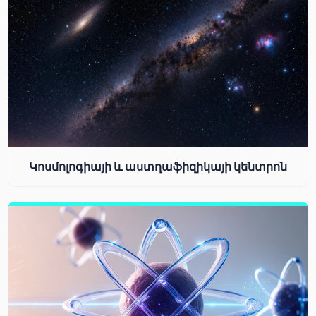
Կոսմոլոգիայի և աստղաֆիզիկայի կենտրոն