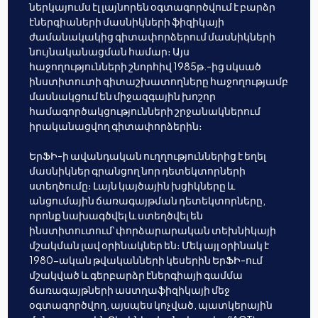
ներկայումս էլ լայնորեն օգտագործվում է բարձր
էներգիաների մասնիկների ֆիզիկայի
ժամանակակից գիտափորձերում մասնիկների
նույնականացման համար։ Այս
հաջողությունների շնորհիվ 1985թ.-ից սկսած
ինստիտուտի գիտաշխատողները հաջողությամբ
մասնակցում են միջազգային խոշոր
համագործակցությունների շրջանակներում
իրականացվող գիտափորձերին։
ԵրՖԻ-ի ավանդական ուղղություններից է եղել
մասնիկներ գրանցող նոր դետեկտորների
ստեղծումը։ Լայն կայծային խցիկները և
անցումային ճառագայթման դետեկտորները,
որոնք նախագծվել և ստեղծվել են
ինստիտուտում՝ փորձարարական տեխնիկայի
մշակման լավ օրինակներ են։ Մեկ այլ օրինակ է
1980-ական թվականների կեսերին ԵրՖԻ-ում
մշակված և գերբարձր էներգիայի գամմա
ճառագայթների աստղաֆիզիկայի մեջ
օգտագործվող, այսպես կոչված, պատկերային