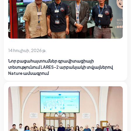
14 հուլիսի, 2026 թ.
Նոր բացահայտումներ գրավիտացիայի
տեսությունում LARES-2 արբանյակի տվյալներով
Nature ամսագրում