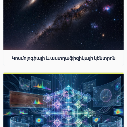
Կոսմոլոգիայի և աստղաֆիզիկայի կենտրոն