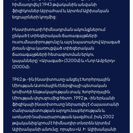
հիմնադրվել է 1943 թվականին անվանի
ֆիզիկոսներ Աբրահամ և Արտեմ Ալիխանյան
եղբայրների կողմից:
Ինստիտուտի հիմնադրման ակունքներում
ընկած է տիեզերական ճառագայթների
ուսումնասիրությունը և այդ նպատակով Արագած
լեռան վրա կառուցված տիեզերական
ճառագայթների հետազոտման երկու
կայանները՝ «Արագած» (3200մ) և «Նոր Ամբերդ»
(2000մ)։
1962 թ.-ին ինստիտուտը անցել է Խորհրդային
Միության Ատոմային էներգիայի պետական
կոմիտեի ենթակայության տակ: Խորհրդային
Միության փլուզումից հետո, 1992 թ․-ին Երևանի
ֆիզիկայի ինստիտուտը ներառվել է Հայաստանի
Հանրապետության արդյունաբերության և
առևտրի նախարարության կազմում, իսկ 2002
թվականից կրում է հիմնադիր տնօրեն Արտեմ
Ալիխանյանի անունը, որպես «Ա. Ի. Ալիխանյանի