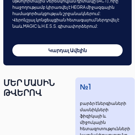
մթնոլորտային Չերենկովյան դիտակը (IACT), որը
հաջողությամբ կիրառվել է HEGRA միջազգային
համագործակցության շրջանակներում:
Վերոնշյալ կոնցեպցիան հետագայում ներդրվել է
նաև MAGIC և H.E.S.S. գիտափորձերում:
Կարդալ Ավելին
ՄԵՐ ՄԱՍԻՆ
№1
ԹՎԵՐՈՎ
բարձր էներգիաների
մասնիկների
ֆիզիկայի և
միջուկային
հետազոտությունների
​​​​կազմակերպությունը