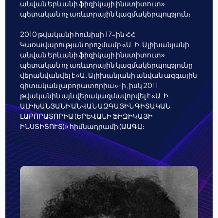
անվան Երևանի ֆիզիկայի ինստիտուտ»
պետական ոչ առևտրային կազմակերպություն։
2010 թվականի հունիսի 17-ին ՀՀ
Կառավարության որոշմամբ «Ա. Ի. Ալիխանյանի
անվան Երևանի ֆիզիկայի ինստիտուտ»
պետական ոչ առևտրային կազմակերպությունը
վերանվանվել է «Ա. Ալիխանյանի անվան ազգային
գիտական լաբորատորիա»-ի, իսկ 2011
թվականին այն վերակազմավորվել է «Ա. Ի.
ԱԼԻԽԱՆՅԱՆԻ ԱՆՎԱՆ ԱԶԳԱՅԻՆ ԳԻՏԱԿԱՆ
ԼԱԲՈՐԱՏՈՐԻԱ (ԵՐԵՎԱՆԻ ՖԻԶԻԿԱՅԻ
ԻՆՍՏԻՏՈՒՏ)» հիմնադրամի (ԱԱԳԼ)։