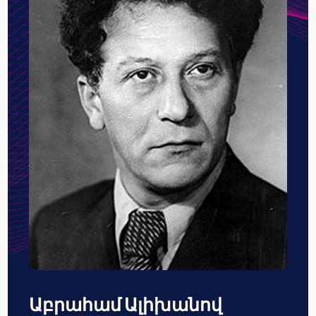
Աբրահամ Ալիխանով