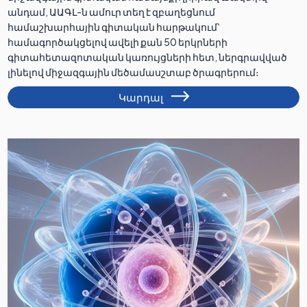
անդամ, ԱԱԳԼ-ն ամուր տեղ է զբաղեցնում
համաշխարհային գիտական հարթակում՝
համագործակցելով ավելի քան 50 երկրների
գիտահետազոտական կառույցների հետ, ներգրավված
լինելով միջազգային մեծամասշտաբ ծրագրերում։
Կարդալ