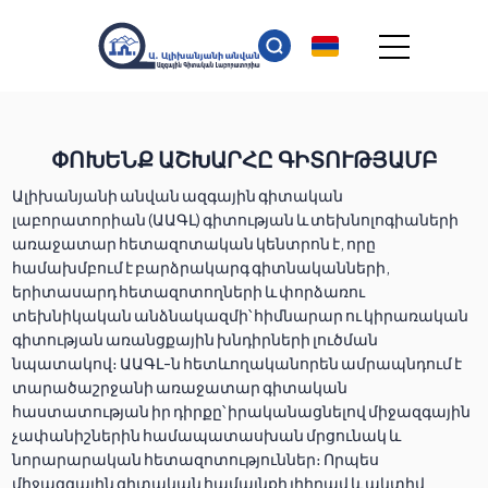
ՓՈԽԵՆՔ ԱՇԽԱՐՀԸ ԳԻՏՈՒԹՅԱՄԲ
Ալիխանյանի անվան ազգային գիտական
լաբորատորիան (ԱԱԳԼ) գիտության և տեխնոլոգիաների
առաջատար հետազոտական կենտրոն է, որը
համախմբում է բարձրակարգ գիտնականների,
երիտասարդ հետազոտողների և փորձառու
տեխնիկական անձնակազմի՝ հիմնարար ու կիրառական
գիտության առանցքային խնդիրների լուծման
նպատակով։ ԱԱԳԼ-ն հետևողականորեն ամրապնդում է
տարածաշրջանի առաջատար գիտական
հաստատության իր դիրքը՝ իրականացնելով միջազգային
չափանիշներին համապատասխան մրցունակ և
նորարարական հետազոտություններ։ Որպես
միջազգային գիտական համայնքի լիիրավ և ակտիվ