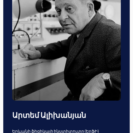
Արտեմ Ալիխանյան
Երևանի ֆիզիկայի ինստիտուտը (ԵրՖԻ)