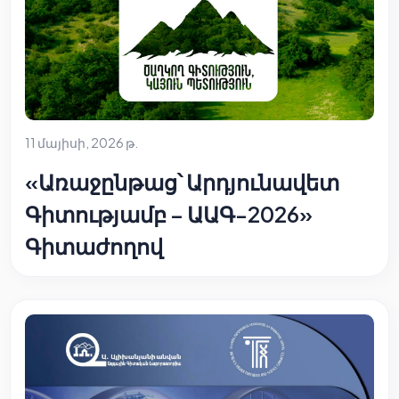
11 մայիսի, 2026 թ.
«Առաջընթաց՝ Արդյունավետ
Գիտությամբ – ԱԱԳ-2026»
Գիտաժողով