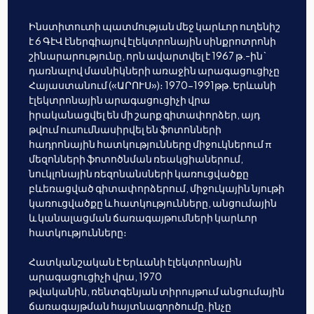
Ինստիտուտի պատմության մեջ կարևոր ուղենիշ
է 6 ԳէՎ էներգիայով էլեկտրոնային սինքրոտրոնի
շինարարությունը, որն ավարտվել է 1967 թ.-ին`
դառնալով մասնիկների առաջին արագացուցիչը
Հայաստանում («ԱՐՈՒՍ»)։ 1970-1991թթ. Երևանի
էլեկտրոնային արագացուցիչի վրա
իրականացվել են մի շարք գիտափորձեր, այդ
թվում ուսումնասիրվել են ֆոտոնների
հադրոնային հատկությունները միջուկներում π
մեզոնների ֆոտոծնման ռեակցիաներում,
նուկլոնային ռեզոնանսների կառուցվածքը
բևեռացված գիտափորձերում, միջուկային նյութի
կառուցվածքը և հատկությունները, անցումային
և կանալացման ճառագայթումների կարևոր
հատկությունները։
Հատկանշական է Երևանի էլեկտրոնային
արագացուցիչի վրա, 1970
թվականին, ռենտգենյան տիրույթում անցումային
ճառագայթման հայտնագործումը, ինչը