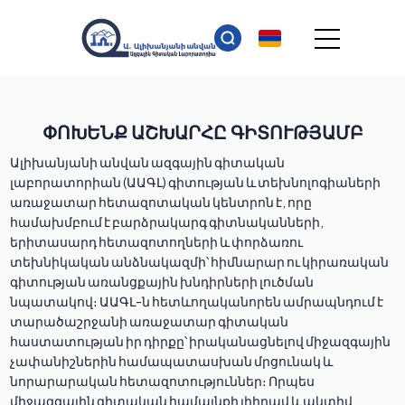
ՓՈԽԵՆՔ ԱՇԽԱՐՀԸ ԳԻՏՈՒԹՅԱՄԲ
Ալիխանյանի անվան ազգային գիտական
լաբորատորիան (ԱԱԳԼ) գիտության և տեխնոլոգիաների
առաջատար հետազոտական կենտրոն է, որը
համախմբում է բարձրակարգ գիտնականների,
երիտասարդ հետազոտողների և փորձառու
տեխնիկական անձնակազմի՝ հիմնարար ու կիրառական
գիտության առանցքային խնդիրների լուծման
նպատակով։ ԱԱԳԼ-ն հետևողականորեն ամրապնդում է
տարածաշրջանի առաջատար գիտական
հաստատության իր դիրքը՝ իրականացնելով միջազգային
չափանիշներին համապատասխան մրցունակ և
նորարարական հետազոտություններ։ Որպես
միջազգային գիտական համայնքի լիիրավ և ակտիվ