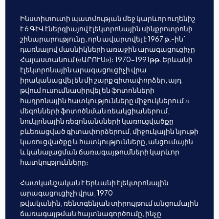
Ինստիտուտի պատմության մեջ կարևոր ուղենիշ
է 6 ԳէՎ էներգիայով էլեկտրոնային սինքրոտրոնի
շինարարությունը, որն ավարտվել է 1967 թ.-ին`
դառնալով մասնիկների առաջին արագացուցիչը
Հայաստանում («ԱՐՈՒՍ»)։ 1970-1991թթ. Երևանի
էլեկտրոնային արագացուցիչի վրա
իրականացվել են մի շարք գիտափորձեր, այդ
թվում ուսումնասիրվել են ֆոտոնների
հադրոնային հատկությունները միջուկներում π
մեզոնների ֆոտոծնման ռեակցիաներում,
նուկլոնային ռեզոնանսների կառուցվածքը
բևեռացված գիտափորձերում, միջուկային նյութի
կառուցվածքը և հատկությունները, անցումային
և կանալացման ճառագայթումների կարևոր
հատկությունները։
Հատկանշական է Երևանի էլեկտրոնային
արագացուցիչի վրա, 1970
թվականին, ռենտգենյան տիրույթում անցումային
ճառագայթման հայտնագործումը, ինչը