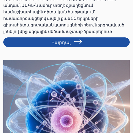
անդամ, ԱԱԳԼ-ն ամուր տեղ է զբաղեցնում
համաշխարհային գիտական հարթակում՝
համագործակցելով ավելի քան 50 երկրների
գիտահետազոտական կառույցների հետ, ներգրավված
լինելով միջազգային մեծամասշտաբ ծրագրերում։
Կարդալ