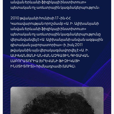
անվան Երևանի ֆիզիկայի ինստիտուտ»
պետական ոչ առևտրային կազմակերպություն։
2010 թվականի հունիսի 17-ին ՀՀ
Կառավարության որոշմամբ «Ա. Ի. Ալիխանյանի
անվան Երևանի ֆիզիկայի ինստիտուտ»
պետական ոչ առևտրային կազմակերպությունը
վերանվանվել է «Ա. Ալիխանյանի անվան ազգային
գիտական լաբորատորիա»-ի, իսկ 2011
թվականին այն վերակազմավորվել է «Ա. Ի.
ԱԼԻԽԱՆՅԱՆԻ ԱՆՎԱՆ ԱԶԳԱՅԻՆ ԳԻՏԱԿԱՆ
ԼԱԲՈՐԱՏՈՐԻԱ (ԵՐԵՎԱՆԻ ՖԻԶԻԿԱՅԻ
ԻՆՍՏԻՏՈՒՏ)» հիմնադրամի (ԱԱԳԼ)։