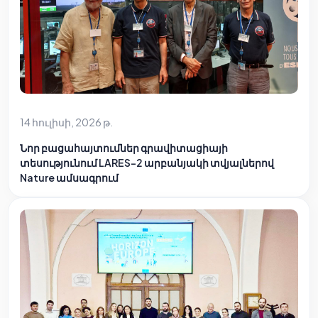
14 հուլիսի, 2026 թ.
Նոր բացահայտումներ գրավիտացիայի
տեսությունում LARES-2 արբանյակի տվյալներով
Nature ամսագրում