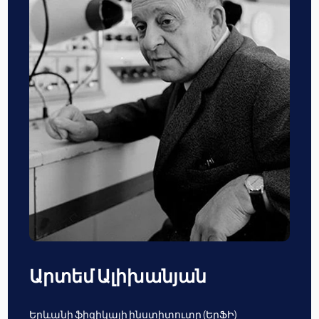
Արտեմ Ալիխանյան
Երևանի ֆիզիկայի ինստիտուտը (ԵրՖԻ)