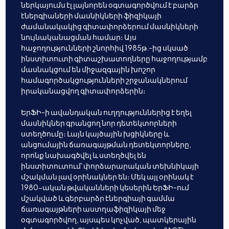
ներկայումս էլ լայնորեն օգտագործվում է բարձր
էներգիաների մասնիկների ֆիզիկայի
ժամանակակից գիտափորձերում մասնիկների
նույնականացման համար։ Այս
հաջողությունների շնորհիվ 1985թ.-ից սկսած
ինստիտուտի գիտաշխատողները հաջողությամբ
մասնակցում են միջազգային խոշոր
համագործակցությունների շրջանակներում
իրականացվող գիտափորձերին։
ԵրՖԻ-ի ավանդական ուղղություններից է եղել
մասնիկներ գրանցող նոր դետեկտորների
ստեղծումը։ Լայն կայծային խցիկները և
անցումային ճառագայթման դետեկտորները,
որոնք նախագծվել և ստեղծվել են
ինստիտուտում՝ փորձարարական տեխնիկայի
մշակման լավ օրինակներ են։ Մեկ այլ օրինակ է
1980-ական թվականների կեսերին ԵրՖԻ-ում
մշակված և գերբարձր էներգիայի գամմա
ճառագայթների աստղաֆիզիկայի մեջ
օգտագործվող, այսպես կոչված, պատկերային