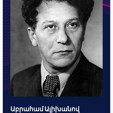
Աբրահամ Ալիխանով