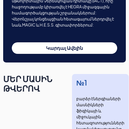
մթնոլորտային Չերենկովյան դիտակը (IACT), որը
հաջողությամբ կիրառվել է HEGRA միջազգային
համագործակցության շրջանակներում:
Վերոնշյալ կոնցեպցիան հետագայում ներդրվել է
նաև MAGIC և H.E.S.S. գիտափորձերում:
Կարդալ Ավելին
ՄԵՐ ՄԱՍԻՆ
№1
ԹՎԵՐՈՎ
բարձր էներգիաների
մասնիկների
ֆիզիկայի և
միջուկային
հետազոտությունների
​​​​կազմակերպությունը