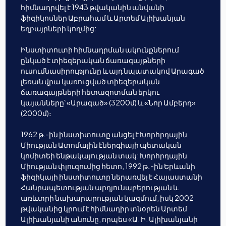
հիմնադրվել է 1943 թվականին անվանի
ֆիզիկոսներ Աբրահամ և Արտեմ Ալիխանյան
եղբայրների կողմից:
Ինստիտուտի հիմնադրման ակունքներում
ընկած է տիեզերական ճառագայթների
ուսումնասիրությունը և այդ նպատակով Արագած
լեռան վրա կառուցված տիեզերական
ճառագայթների հետազոտման երկու
կայանները՝ «Արագած» (3200մ) և «Նոր Ամբերդ»
(2000մ)։
1962 թ.-ին ինստիտուտը անցել է Խորհրդային
Միության Ատոմային էներգիայի պետական
կոմիտեի ենթակայության տակ: Խորհրդային
Միության փլուզումից հետո, 1992 թ․-ին Երևանի
ֆիզիկայի ինստիտուտը ներառվել է Հայաստանի
Հանրապետության արդյունաբերության և
առևտրի նախարարության կազմում, իսկ 2002
թվականից կրում է հիմնադիր տնօրեն Արտեմ
Ալիխանյանի անունը, որպես «Ա. Ի. Ալիխանյանի