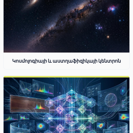
Կոսմոլոգիայի և աստղաֆիզիկայի կենտրոն