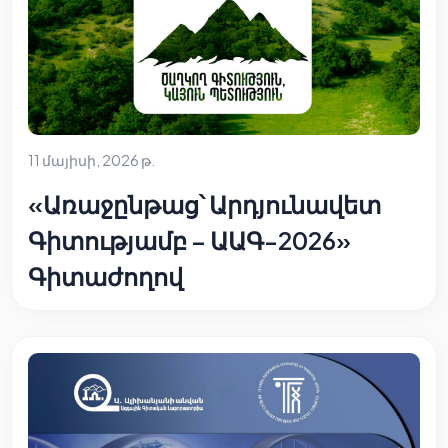
11 մայիսի, 2026 թ.
«Առաջընթաց՝ Արդյունավետ
Գիտությամբ – ԱԱԳ-2026»
Գիտաժողով