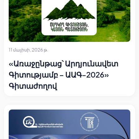
11 մայիսի, 2026 թ.
«Առաջընթաց՝ Արդյունավետ
Գիտությամբ – ԱԱԳ-2026»
Գիտաժողով