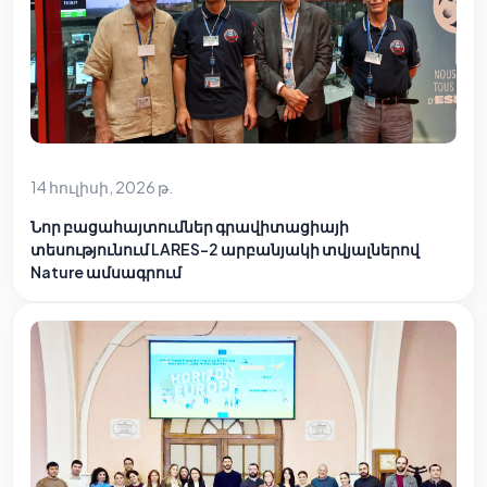
14 հուլիսի, 2026 թ.
Նոր բացահայտումներ գրավիտացիայի
տեսությունում LARES-2 արբանյակի տվյալներով
Nature ամսագրում