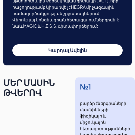
մթնոլորտային Չերենկովյան դիտակը (IACT), որը
հաջողությամբ կիրառվել է HEGRA միջազգային
համագործակցության շրջանակներում:
Վերոնշյալ կոնցեպցիան հետագայում ներդրվել է
նաև MAGIC և H.E.S.S. գիտափորձերում:
Կարդալ Ավելին
ՄԵՐ ՄԱՍԻՆ
№1
ԹՎԵՐՈՎ
բարձր էներգիաների
մասնիկների
ֆիզիկայի և
միջուկային
հետազոտությունների
​​​​կազմակերպությունը