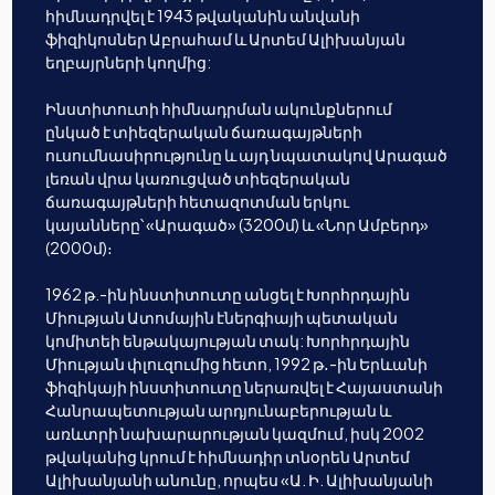
հիմնադրվել է 1943 թվականին անվանի
ֆիզիկոսներ Աբրահամ և Արտեմ Ալիխանյան
եղբայրների կողմից:
Ինստիտուտի հիմնադրման ակունքներում
ընկած է տիեզերական ճառագայթների
ուսումնասիրությունը և այդ նպատակով Արագած
լեռան վրա կառուցված տիեզերական
ճառագայթների հետազոտման երկու
կայանները՝ «Արագած» (3200մ) և «Նոր Ամբերդ»
(2000մ)։
1962 թ.-ին ինստիտուտը անցել է Խորհրդային
Միության Ատոմային էներգիայի պետական
կոմիտեի ենթակայության տակ: Խորհրդային
Միության փլուզումից հետո, 1992 թ․-ին Երևանի
ֆիզիկայի ինստիտուտը ներառվել է Հայաստանի
Հանրապետության արդյունաբերության և
առևտրի նախարարության կազմում, իսկ 2002
թվականից կրում է հիմնադիր տնօրեն Արտեմ
Ալիխանյանի անունը, որպես «Ա. Ի. Ալիխանյանի