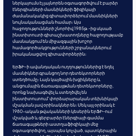
ներկայումս էլ լայնորեն օգտագործվում է բարձր
էներգիաների մասնիկների ֆիզիկայի
ժամանակակից գիտափորձերում մասնիկների
նույնականացման համար։ Այս
հաջողությունների շնորհիվ 1985թ.-ից սկսած
ինստիտուտի գիտաշխատողները հաջողությամբ
մասնակցում են միջազգային խոշոր
համագործակցությունների շրջանակներում
իրականացվող գիտափորձերին։
ԵրՖԻ-ի ավանդական ուղղություններից է եղել
մասնիկներ գրանցող նոր դետեկտորների
ստեղծումը։ Լայն կայծային խցիկները և
անցումային ճառագայթման դետեկտորները,
որոնք նախագծվել և ստեղծվել են
ինստիտուտում՝ փորձարարական տեխնիկայի
մշակման լավ օրինակներ են։ Մեկ այլ օրինակ է
1980-ական թվականների կեսերին ԵրՖԻ-ում
մշակված և գերբարձր էներգիայի գամմա
ճառագայթների աստղաֆիզիկայի մեջ
օգտագործվող, այսպես կոչված, պատկերային