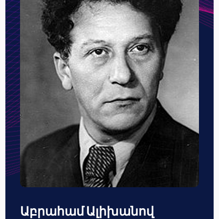
Աբրահամ Ալիխանով