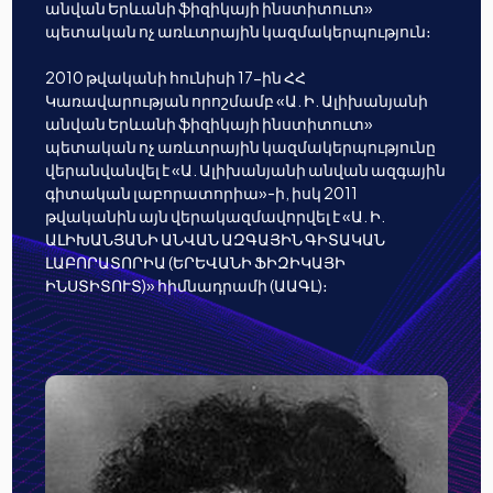
անվան Երևանի ֆիզիկայի ինստիտուտ»
պետական ոչ առևտրային կազմակերպություն։
2010 թվականի հունիսի 17-ին ՀՀ
Կառավարության որոշմամբ «Ա. Ի. Ալիխանյանի
անվան Երևանի ֆիզիկայի ինստիտուտ»
պետական ոչ առևտրային կազմակերպությունը
վերանվանվել է «Ա. Ալիխանյանի անվան ազգային
գիտական լաբորատորիա»-ի, իսկ 2011
թվականին այն վերակազմավորվել է «Ա. Ի.
ԱԼԻԽԱՆՅԱՆԻ ԱՆՎԱՆ ԱԶԳԱՅԻՆ ԳԻՏԱԿԱՆ
ԼԱԲՈՐԱՏՈՐԻԱ (ԵՐԵՎԱՆԻ ՖԻԶԻԿԱՅԻ
ԻՆՍՏԻՏՈՒՏ)» հիմնադրամի (ԱԱԳԼ)։