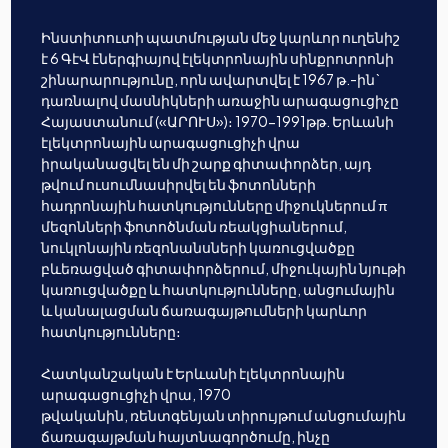
Ինստիտուտի պատմության մեջ կարևոր ուղենիշ
է 6 ԳէՎ էներգիայով էլեկտրոնային սինքրոտրոնի
շինարարությունը, որն ավարտվել է 1967 թ.-ին`
դառնալով մասնիկների առաջին արագացուցիչը
Հայաստանում («ԱՐՈՒՍ»)։ 1970-1991թթ. Երևանի
էլեկտրոնային արագացուցիչի վրա
իրականացվել են մի շարք գիտափորձեր, այդ
թվում ուսումնասիրվել են ֆոտոնների
հադրոնային հատկությունները միջուկներում π
մեզոնների ֆոտոծնման ռեակցիաներում,
նուկլոնային ռեզոնանսների կառուցվածքը
բևեռացված գիտափորձերում, միջուկային նյութի
կառուցվածքը և հատկությունները, անցումային
և կանալացման ճառագայթումների կարևոր
հատկությունները։
Հատկանշական է Երևանի էլեկտրոնային
արագացուցիչի վրա, 1970
թվականին, ռենտգենյան տիրույթում անցումային
ճառագայթման հայտնագործումը, ինչը