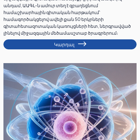
անդամ, ԱԱԳԼ-ն ամուր տեղ է զբաղեցնում
համաշխարհային գիտական հարթակում՝
համագործակցելով ավելի քան 50 երկրների
գիտահետազոտական կառույցների հետ, ներգրավված
լինելով միջազգային մեծամասշտաբ ծրագրերում։
Կարդալ