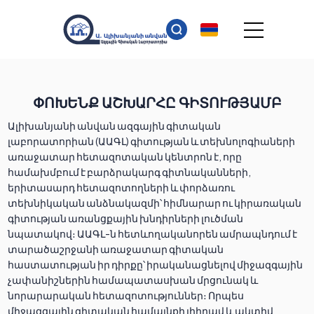
ՓՈԽԵՆՔ ԱՇԽԱՐՀԸ ԳԻՏՈՒԹՅԱՄԲ
Ալիխանյանի անվան ազգային գիտական
լաբորատորիան (ԱԱԳԼ) գիտության և տեխնոլոգիաների
առաջատար հետազոտական կենտրոն է, որը
համախմբում է բարձրակարգ գիտնականների,
երիտասարդ հետազոտողների և փորձառու
տեխնիկական անձնակազմի՝ հիմնարար ու կիրառական
գիտության առանցքային խնդիրների լուծման
նպատակով։ ԱԱԳԼ-ն հետևողականորեն ամրապնդում է
տարածաշրջանի առաջատար գիտական
հաստատության իր դիրքը՝ իրականացնելով միջազգային
չափանիշներին համապատասխան մրցունակ և
նորարարական հետազոտություններ։ Որպես
միջազգային գիտական համայնքի լիիրավ և ակտիվ