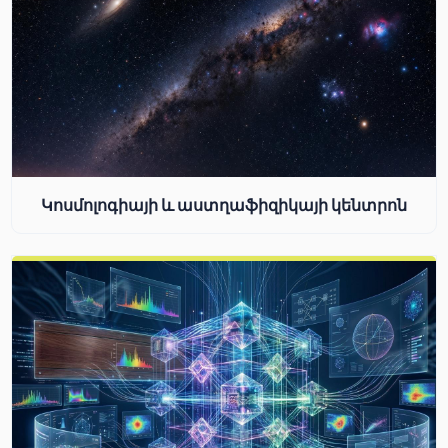
Կոսմոլոգիայի և աստղաֆիզիկայի կենտրոն