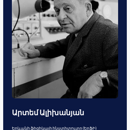
Արտեմ Ալիխանյան
Երևանի ֆիզիկայի ինստիտուտը (ԵրՖԻ)