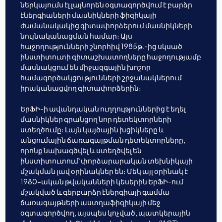
ներկայումս էլ լայնորեն օգտագործվում է բարձր
էներգիաների մասնիկների ֆիզիկայի
ժամանակակից գիտափորձերում մասնիկների
նույնականացման համար։ Այս
հաջողությունների շնորհիվ 1985թ.-ից սկսած
ինստիտուտի գիտաշխատողները հաջողությամբ
մասնակցում են միջազգային խոշոր
համագործակցությունների շրջանակներում
իրականացվող գիտափորձերին։
ԵրՖԻ-ի ավանդական ուղղություններից է եղել
մասնիկներ գրանցող նոր դետեկտորների
ստեղծումը։ Լայն կայծային խցիկները և
անցումային ճառագայթման դետեկտորները,
որոնք նախագծվել և ստեղծվել են
ինստիտուտում՝ փորձարարական տեխնիկայի
մշակման լավ օրինակներ են։ Մեկ այլ օրինակ է
1980-ական թվականների կեսերին ԵրՖԻ-ում
մշակված և գերբարձր էներգիայի գամմա
ճառագայթների աստղաֆիզիկայի մեջ
օգտագործվող, այսպես կոչված, պատկերային