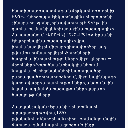
Ինստիտուտի պատմության մեջ կարևոր ուղենիշ
է 6 ԳէՎ էներգիայով էլեկտրոնային սինքրոտրոնի
շինարարությունը, որն ավարտվել է 1967 թ.-ին`
դառնալով մասնիկների առաջին արագացուցիչը
Հայաստանում («ԱՐՈՒՍ»)։ 1970-1991թթ. Երևանի
էլեկտրոնային արագացուցիչի վրա
իրականացվել են մի շարք գիտափորձեր, այդ
թվում ուսումնասիրվել են ֆոտոնների
հադրոնային հատկությունները միջուկներում π
մեզոնների ֆոտոծնման ռեակցիաներում,
նուկլոնային ռեզոնանսների կառուցվածքը
բևեռացված գիտափորձերում, միջուկային նյութի
կառուցվածքը և հատկությունները, անցումային
և կանալացման ճառագայթումների կարևոր
հատկությունները։
Հատկանշական է Երևանի էլեկտրոնային
արագացուցիչի վրա, 1970
թվականին, ռենտգենյան տիրույթում անցումային
ճառագայթման հայտնագործումը, ինչը