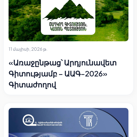
11 մայիսի, 2026 թ.
«Առաջընթաց՝ Արդյունավետ
Գիտությամբ – ԱԱԳ-2026»
Գիտաժողով