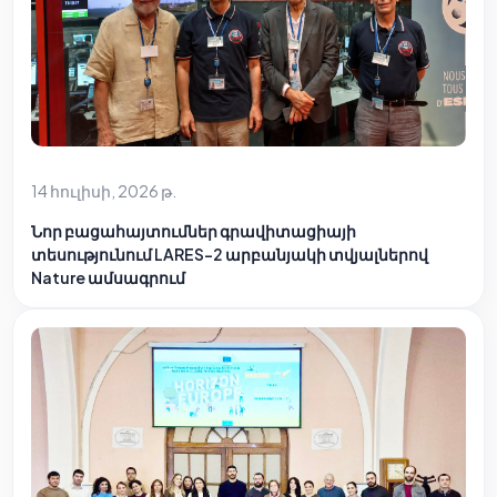
14 հուլիսի, 2026 թ.
Նոր բացահայտումներ գրավիտացիայի
տեսությունում LARES-2 արբանյակի տվյալներով
Nature ամսագրում