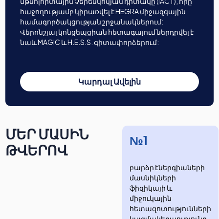
մթնոլորտային Չերենկովյան դիտակը (IACT), որը
հաջողությամբ կիրառվել է HEGRA միջազգային
համագործակցության շրջանակներում:
Վերոնշյալ կոնցեպցիան հետագայում ներդրվել է
նաև MAGIC և H.E.S.S. գիտափորձերում:
Կարդալ Ավելին
ՄԵՐ ՄԱՍԻՆ
№1
ԹՎԵՐՈՎ
բարձր էներգիաների
մասնիկների
ֆիզիկայի և
միջուկային
հետազոտությունների
​​​​կազմակերպությունը