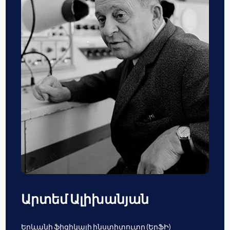
Արտեմ Ալիխանյան
Երևանի ֆիզիկայի ինստիտուտը (ԵրՖԻ)