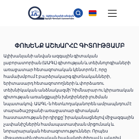
ՓՈԽԵՆՔ ԱՇԽԱՐՀԸ ԳԻՏՈՒԹՅԱՄԲ
Ալիխանյանի անվան ազգային գիտական
լաբորատորիան (ԱԱԳԼ) գիտության և տեխնոլոգիաների
առաջատար հետազոտական կենտրոն է, որը
համախմբում է բարձրակարգ գիտնականների,
երիտասարդ հետազոտողների և փորձառու
տեխնիկական անձնակազմի՝ հիմնարար ու կիրառական
գիտության առանցքային խնդիրների լուծման
նպատակով։ ԱԱԳԼ-ն հետևողականորեն ամրապնդում է
տարածաշրջանի առաջատար գիտական
հաստատության իր դիրքը՝ իրականացնելով միջազգային
չափանիշներին համապատասխան մրցունակ և
նորարարական հետազոտություններ։ Որպես
միջազգային գիտական համայնքի լիիրավ և ակտիվ