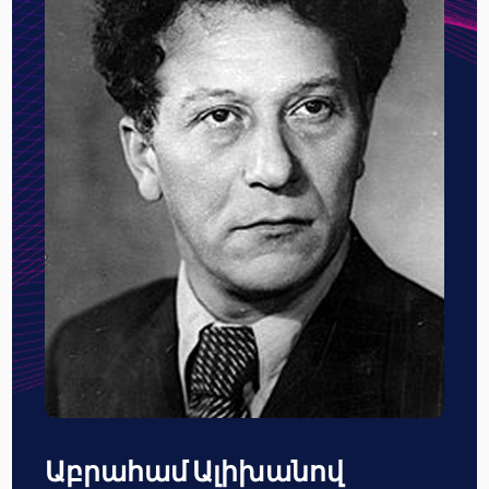
Աբրահամ Ալիխանով