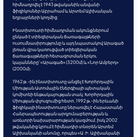
հիմնադրվել է 1943 թվականին անվանի
ֆիզիկոսներ Աբրահամ և Արտեմ Ալիխանյան
եղբայրների կողմից:
Ինստիտուտի հիմնադրման ակունքներում
ընկած է տիեզերական ճառագայթների
ուսումնասիրությունը և այդ նպատակով Արագած
լեռան վրա կառուցված տիեզերական
ճառագայթների հետազոտման երկու
կայանները՝ «Արագած» (3200մ) և «Նոր Ամբերդ»
(2000մ)։
1962 թ.-ին ինստիտուտը անցել է Խորհրդային
Միության Ատոմային էներգիայի պետական
կոմիտեի ենթակայության տակ: Խորհրդային
Միության փլուզումից հետո, 1992 թ․-ին Երևանի
ֆիզիկայի ինստիտուտը ներառվել է Հայաստանի
Հանրապետության արդյունաբերության և
առևտրի նախարարության կազմում, իսկ 2002
թվականից կրում է հիմնադիր տնօրեն Արտեմ
Ալիխանյանի անունը, որպես «Ա. Ի. Ալիխանյանի