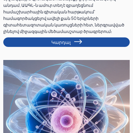
անդամ, ԱԱԳԼ-ն ամուր տեղ է զբաղեցնում
համաշխարհային գիտական հարթակում՝
համագործակցելով ավելի քան 50 երկրների
գիտահետազոտական կառույցների հետ, ներգրավված
լինելով միջազգային մեծամասշտաբ ծրագրերում։
Կարդալ