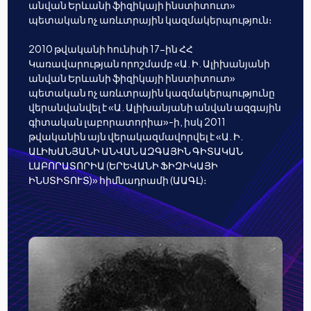
անվան Երևանի ֆիզիկայի ինստիտուտ»
պետական ոչ առևտրային կազմակերպություն։
2010 թվականի հունիսի 17-ին ՀՀ
Կառավարության որոշմամբ «Ա. Ի. Ալիխանյանի
անվան Երևանի ֆիզիկայի ինստիտուտ»
պետական ոչ առևտրային կազմակերպությունը
վերանվանվել է «Ա. Ալիխանյանի անվան ազգային
գիտական լաբորատորիա»-ի, իսկ 2011
թվականին այն վերակազմավորվել է «Ա. Ի.
ԱԼԻԽԱՆՅԱՆԻ ԱՆՎԱՆ ԱԶԳԱՅԻՆ ԳԻՏԱԿԱՆ
ԼԱԲՈՐԱՏՈՐԻԱ (ԵՐԵՎԱՆԻ ՖԻԶԻԿԱՅԻ
ԻՆՍՏԻՏՈՒՏ)» հիմնադրամի (ԱԱԳԼ)։