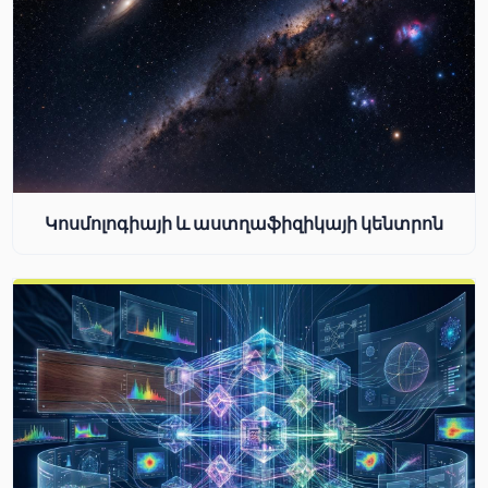
Կոսմոլոգիայի և աստղաֆիզիկայի կենտրոն