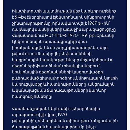
Ինստիտուտի պատմության մեջ կարևոր ուղենիշ
է 6 ԳէՎ էներգիայով էլեկտրոնային սինքրոտրոնի
շինարարությունը, որն ավարտվել է 1967 թ.-ին`
դառնալով մասնիկների առաջին արագացուցիչը
Հայաստանում («ԱՐՈՒՍ»)։ 1970-1991թթ. Երևանի
էլեկտրոնային արագացուցիչի վրա
իրականացվել են մի շարք գիտափորձեր, այդ
թվում ուսումնասիրվել են ֆոտոնների
հադրոնային հատկությունները միջուկներում π
մեզոնների ֆոտոծնման ռեակցիաներում,
նուկլոնային ռեզոնանսների կառուցվածքը
բևեռացված գիտափորձերում, միջուկային նյութի
կառուցվածքը և հատկությունները, անցումային
և կանալացման ճառագայթումների կարևոր
հատկությունները։
Հատկանշական է Երևանի էլեկտրոնային
արագացուցիչի վրա, 1970
թվականին, ռենտգենյան տիրույթում անցումային
ճառագայթման հայտնագործումը, ինչը