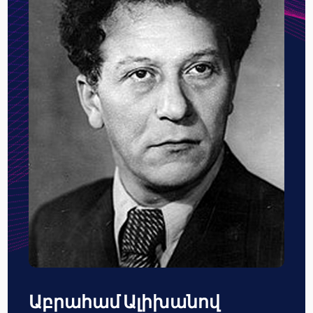
Աբրահամ Ալիխանով