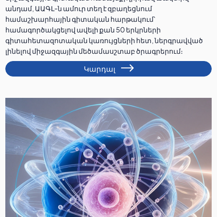
անդամ, ԱԱԳԼ-ն ամուր տեղ է զբաղեցնում
համաշխարհային գիտական հարթակում՝
համագործակցելով ավելի քան 50 երկրների
գիտահետազոտական կառույցների հետ, ներգրավված
լինելով միջազգային մեծամասշտաբ ծրագրերում։
Կարդալ