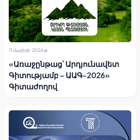
11 մայիսի, 2026 թ.
«Առաջընթաց՝ Արդյունավետ
Գիտությամբ – ԱԱԳ-2026»
Գիտաժողով