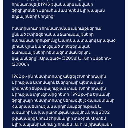
հիմնադրվել է 1943 թվականին անվանի
ֆիզիկոսներ Աբրահամ և Արտեմ Ալիխանյան
եղբայրների կողմից:
Ինստիտուտի հիմնադրման ակունքներում
ընկած է տիեզերական ճառագայթների
ուսումնասիրությունը և այդ նպատակով Արագած
լեռան վրա կառուցված տիեզերական
ճառագայթների հետազոտման երկու
կայանները՝ «Արագած» (3200մ) և «Նոր Ամբերդ»
(2000մ)։
1962 թ.-ին ինստիտուտը անցել է Խորհրդային
Միության Ատոմային էներգիայի պետական
կոմիտեի ենթակայության տակ: Խորհրդային
Միության փլուզումից հետո, 1992 թ․-ին Երևանի
ֆիզիկայի ինստիտուտը ներառվել է Հայաստանի
Հանրապետության արդյունաբերության և
առևտրի նախարարության կազմում, իսկ 2002
թվականից կրում է հիմնադիր տնօրեն Արտեմ
Ալիխանյանի անունը, որպես «Ա. Ի. Ալիխանյանի