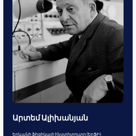
Արտեմ Ալիխանյան
Երևանի ֆիզիկայի ինստիտուտը (ԵրՖԻ)