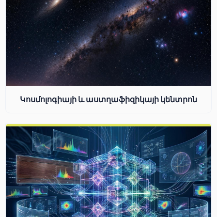
Կոսմոլոգիայի և աստղաֆիզիկայի կենտրոն