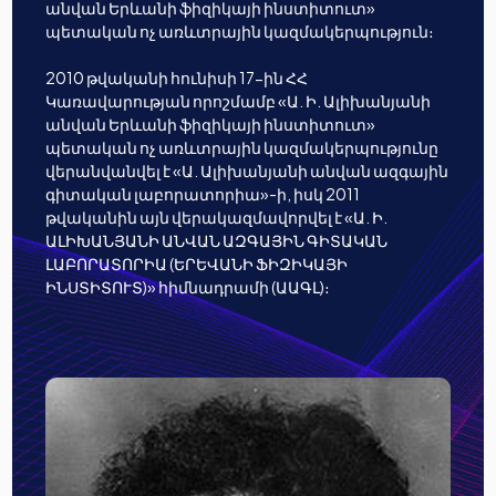
անվան Երևանի ֆիզիկայի ինստիտուտ»
պետական ոչ առևտրային կազմակերպություն։
2010 թվականի հունիսի 17-ին ՀՀ
Կառավարության որոշմամբ «Ա. Ի. Ալիխանյանի
անվան Երևանի ֆիզիկայի ինստիտուտ»
պետական ոչ առևտրային կազմակերպությունը
վերանվանվել է «Ա. Ալիխանյանի անվան ազգային
գիտական լաբորատորիա»-ի, իսկ 2011
թվականին այն վերակազմավորվել է «Ա. Ի.
ԱԼԻԽԱՆՅԱՆԻ ԱՆՎԱՆ ԱԶԳԱՅԻՆ ԳԻՏԱԿԱՆ
ԼԱԲՈՐԱՏՈՐԻԱ (ԵՐԵՎԱՆԻ ՖԻԶԻԿԱՅԻ
ԻՆՍՏԻՏՈՒՏ)» հիմնադրամի (ԱԱԳԼ)։