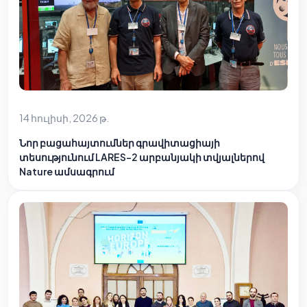
14 հուլիսի, 2026 թ.
Նոր բացահայտումներ գրավիտացիայի
տեսությունում LARES-2 արբանյակի տվյալներով
Nature ամսագրում