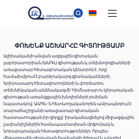
ՓՈԽԵՆՔ ԱՇԽԱՐՀԸ ԳԻՏՈՒԹՅԱՄԲ
Ալիխանյանի անվան ազգային գիտական
լաբորատորիան (ԱԱԳԼ) գիտության և տեխնոլոգիաների
առաջատար հետազոտական կենտրոն է, որը
համախմբում է բարձրակարգ գիտնականների,
երիտասարդ հետազոտողների և փորձառու
տեխնիկական անձնակազմի՝ հիմնարար ու կիրառական
գիտության առանցքային խնդիրների լուծման
նպատակով։ ԱԱԳԼ-ն հետևողականորեն ամրապնդում է
տարածաշրջանի առաջատար գիտական
հաստատության իր դիրքը՝ իրականացնելով միջազգային
չափանիշներին համապատասխան մրցունակ և
նորարարական հետազոտություններ։ Որպես
միջազգային գիտական համայնքի լիիրավ և ակտիվ