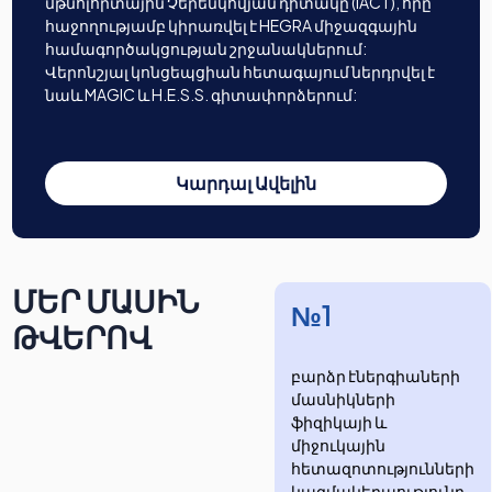
մթնոլորտային Չերենկովյան դիտակը (IACT), որը
հաջողությամբ կիրառվել է HEGRA միջազգային
համագործակցության շրջանակներում:
Վերոնշյալ կոնցեպցիան հետագայում ներդրվել է
նաև MAGIC և H.E.S.S. գիտափորձերում:
Կարդալ Ավելին
ՄԵՐ ՄԱՍԻՆ
№1
ԹՎԵՐՈՎ
բարձր էներգիաների
մասնիկների
ֆիզիկայի և
միջուկային
հետազոտությունների
​​​​կազմակերպությունը