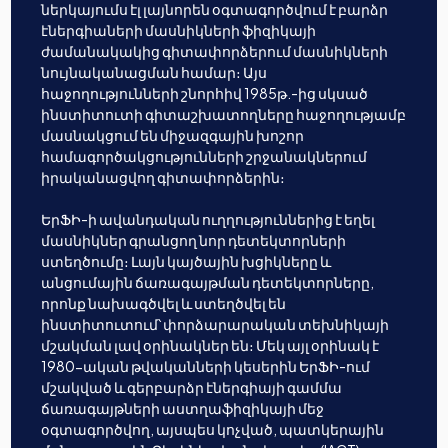
ներկայումս էլ լայնորեն օգտագործվում է բարձր
էներգիաների մասնիկների ֆիզիկայի
ժամանակակից գիտափորձերում մասնիկների
նույնականացման համար։ Այս
հաջողությունների շնորհիվ 1985թ.-ից սկսած
ինստիտուտի գիտաշխատողները հաջողությամբ
մասնակցում են միջազգային խոշոր
համագործակցությունների շրջանակներում
իրականացվող գիտափորձերին։
ԵրՖԻ-ի ավանդական ուղղություններից է եղել
մասնիկներ գրանցող նոր դետեկտորների
ստեղծումը։ Լայն կայծային խցիկները և
անցումային ճառագայթման դետեկտորները,
որոնք նախագծվել և ստեղծվել են
ինստիտուտում՝ փորձարարական տեխնիկայի
մշակման լավ օրինակներ են։ Մեկ այլ օրինակ է
1980-ական թվականների կեսերին ԵրՖԻ-ում
մշակված և գերբարձր էներգիայի գամմա
ճառագայթների աստղաֆիզիկայի մեջ
օգտագործվող, այսպես կոչված, պատկերային