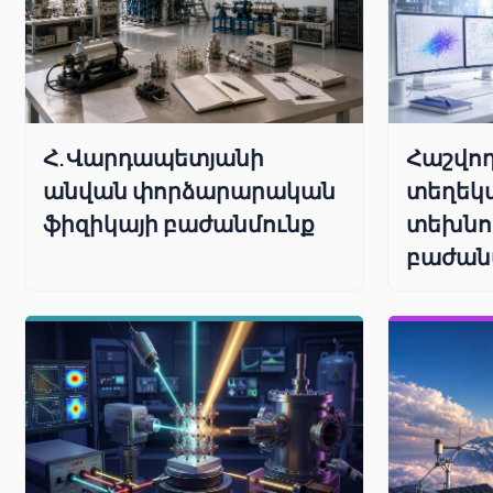
Հաշվող
Հ.Վարդապետյանի
տեղեկ
անվան փորձարարական
տեխնո
ֆիզիկայի բաժանմունք
բաժան