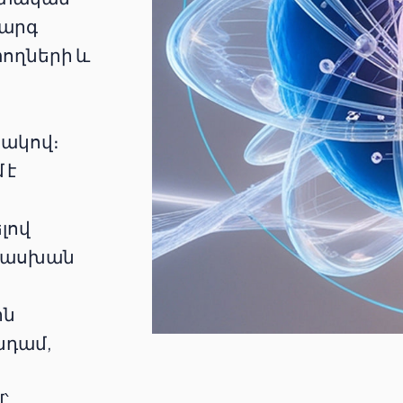
կարգ
ողների և
տակով։
 է
ն
լով
տասխան
ին
նդամ,
՝