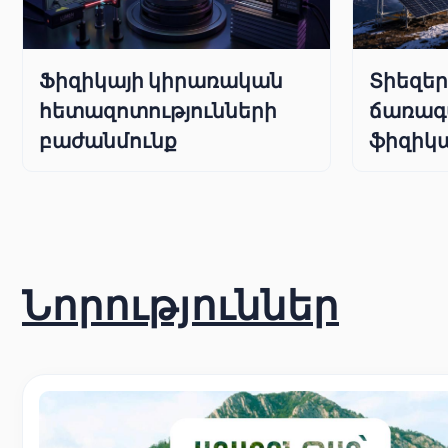
Ֆիզիկայի կիրառական
Տիեզե
հետազոտությունների
ճառագ
բաժանմունք
ֆիզիկա
Նորություններ