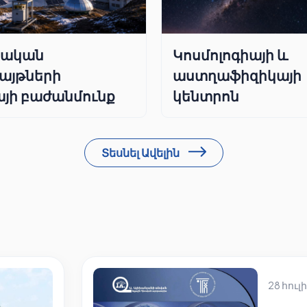
րական
Կոսմոլոգիայի և
այթների
աստղաֆիզիկայի
յի բաժանմունք
կենտրոն
Տեսնել Ավելին
28 հուլի