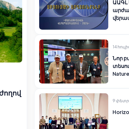
ԱԱԳԼ
արժա
վերա
14 հուլի
Նոր 
տեսու
Natur
ժողով
9 փետր
Horizo