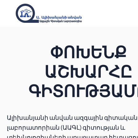
ՓՈԽԵՆՔ
ԱՇԽԱՐՀԸ
ԳԻՏՈՒԹՅԱՄ
Ալիխանյանի անվան ազգային գիտական
լաբորատորիան (ԱԱԳԼ) գիտության և
տեխնոլոգիաների առաջատար հետազ