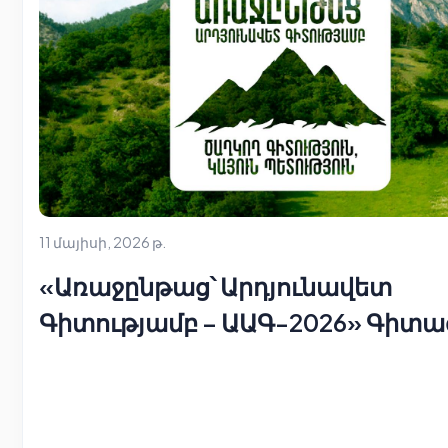
11 մայիսի, 2026 թ.
«Առաջընթաց՝ Արդյունավետ
Գիտությամբ – ԱԱԳ-2026» Գիտա