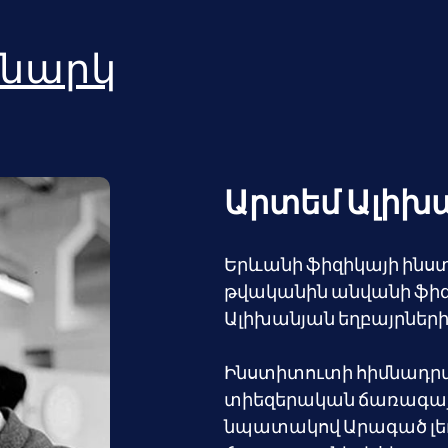
նարկ
Արտեմ Ալիխ
Երևանի ֆիզիկայի ինստի
թվականին անվանի ֆիզ
Ալիխանյան եղբայրների
Ինստիտուտի հիմնադրմա
տիեզերական ճառագայթն
նպատակով Արագած լե