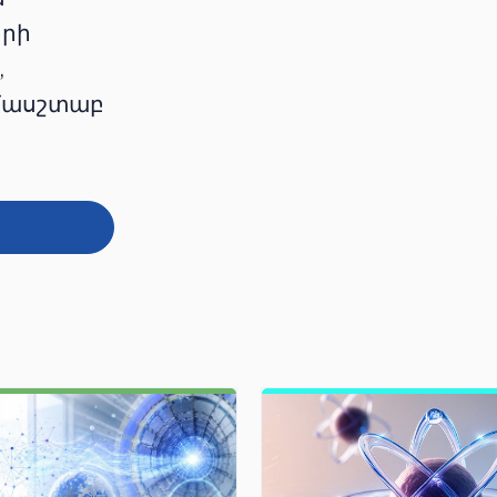
երի
,
ամասշտաբ