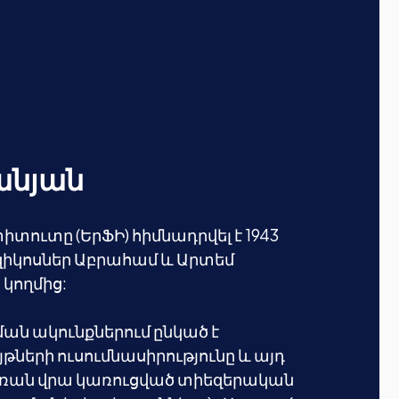
անյան
տուտը (ԵրՖԻ) հիմնադրվել է 1943
իկոսներ Աբրահամ և Արտեմ
 կողմից:
ն ակունքներում ընկած է
երի ուսումնասիրությունը և այդ
ռան վրա կառուցված տիեզերական