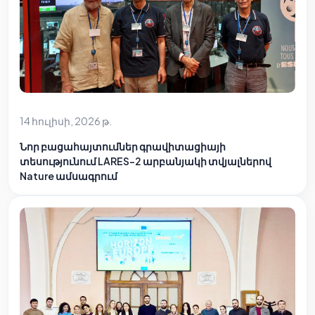
14 հուլիսի, 2026 թ.
Նոր բացահայտումներ գրավիտացիայի
տեսությունում LARES-2 արբանյակի տվյալներով
Nature ամսագրում