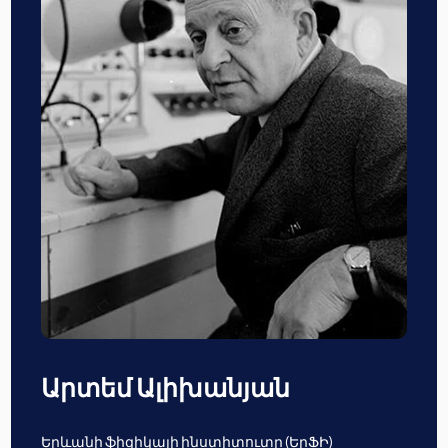
Արտեմ Ալիխանյան
Երևանի ֆիզիկայի ինստիտուտը (ԵրՖԻ)