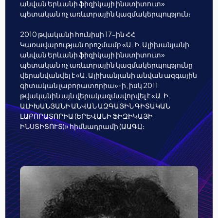
անվան Երևանի ֆիզիկայի ինստիտուտ»
պետական ոչ առևտրային կազմակերպություն։
2010 թվականի հունիսի 17-ին ՀՀ
Կառավարության որոշմամբ «Ա. Ի. Ալիխանյանի
անվան Երևանի ֆիզիկայի ինստիտուտ»
պետական ոչ առևտրային կազմակերպությունը
վերանվանվել է «Ա. Ալիխանյանի անվան ազգային
գիտական լաբորատորիա»-ի, իսկ 2011
թվականին այն վերակազմավորվել է «Ա. Ի.
ԱԼԻԽԱՆՅԱՆԻ ԱՆՎԱՆ ԱԶԳԱՅԻՆ ԳԻՏԱԿԱՆ
ԼԱԲՈՐԱՏՈՐԻԱ (ԵՐԵՎԱՆԻ ՖԻԶԻԿԱՅԻ
ԻՆՍՏԻՏՈՒՏ)» հիմնադրամի (ԱԱԳԼ)։