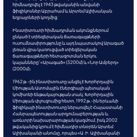
հիմնադրվել է 1943 թվականին անվանի
ֆիզիկոսներ Աբրահամ և Արտեմ Ալիխանյան
եղբայրների կողմից:
Ինստիտուտի հիմնադրման ակունքներում
ընկած է տիեզերական ճառագայթների
ուսումնասիրությունը և այդ նպատակով Արագած
լեռան վրա կառուցված տիեզերական
ճառագայթների հետազոտման երկու
կայանները՝ «Արագած» (3200մ) և «Նոր Ամբերդ»
(2000մ)։
1962 թ.-ին ինստիտուտը անցել է Խորհրդային
Միության Ատոմային էներգիայի պետական
կոմիտեի ենթակայության տակ: Խորհրդային
Միության փլուզումից հետո, 1992 թ․-ին Երևանի
ֆիզիկայի ինստիտուտը ներառվել է Հայաստանի
Հանրապետության արդյունաբերության և
առևտրի նախարարության կազմում, իսկ 2002
թվականից կրում է հիմնադիր տնօրեն Արտեմ
Ալիխանյանի անունը, որպես «Ա. Ի. Ալիխանյանի