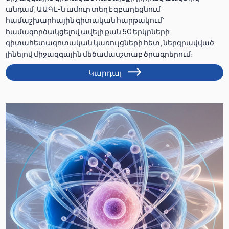
անդամ, ԱԱԳԼ-ն ամուր տեղ է զբաղեցնում
համաշխարհային գիտական հարթակում՝
համագործակցելով ավելի քան 50 երկրների
գիտահետազոտական կառույցների հետ, ներգրավված
լինելով միջազգային մեծամասշտաբ ծրագրերում։
Կարդալ