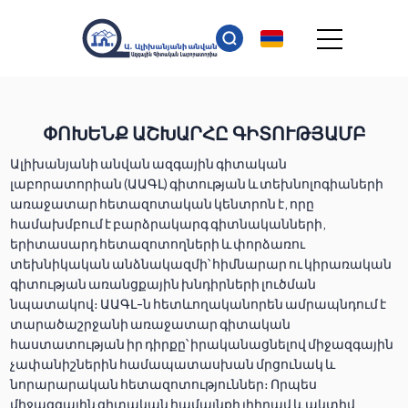
ՓՈԽԵՆՔ ԱՇԽԱՐՀԸ ԳԻՏՈՒԹՅԱՄԲ
Ալիխանյանի անվան ազգային գիտական
լաբորատորիան (ԱԱԳԼ) գիտության և տեխնոլոգիաների
առաջատար հետազոտական կենտրոն է, որը
համախմբում է բարձրակարգ գիտնականների,
երիտասարդ հետազոտողների և փորձառու
տեխնիկական անձնակազմի՝ հիմնարար ու կիրառական
գիտության առանցքային խնդիրների լուծման
նպատակով։ ԱԱԳԼ-ն հետևողականորեն ամրապնդում է
տարածաշրջանի առաջատար գիտական
հաստատության իր դիրքը՝ իրականացնելով միջազգային
չափանիշներին համապատասխան մրցունակ և
նորարարական հետազոտություններ։ Որպես
միջազգային գիտական համայնքի լիիրավ և ակտիվ