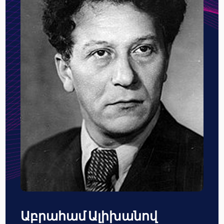
Աբրահամ Ալիխանով