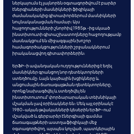
ներկայումս էլ լայնորեն օգտագործվում է բարձր
էներգիաների մասնիկների ֆիզիկայի
ժամանակակից գիտափորձերում մասնիկների
նույնականացման համար։ Այս
հաջողությունների շնորհիվ 1985թ.-ից սկսած
ինստիտուտի գիտաշխատողները հաջողությամբ
մասնակցում են միջազգային խոշոր
համագործակցությունների շրջանակներում
իրականացվող գիտափորձերին։
ԵրՖԻ-ի ավանդական ուղղություններից է եղել
մասնիկներ գրանցող նոր դետեկտորների
ստեղծումը։ Լայն կայծային խցիկները և
անցումային ճառագայթման դետեկտորները,
որոնք նախագծվել և ստեղծվել են
ինստիտուտում՝ փորձարարական տեխնիկայի
մշակման լավ օրինակներ են։ Մեկ այլ օրինակ է
1980-ական թվականների կեսերին ԵրՖԻ-ում
մշակված և գերբարձր էներգիայի գամմա
ճառագայթների աստղաֆիզիկայի մեջ
օգտագործվող, այսպես կոչված, պատկերային