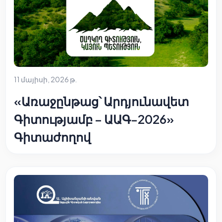
11 մայիսի, 2026 թ.
«Առաջընթաց՝ Արդյունավետ
Գիտությամբ – ԱԱԳ-2026»
Գիտաժողով