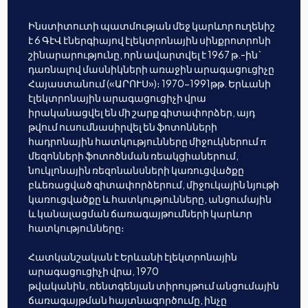
Ինստիտուտի պատմության մեջ կարևոր ուղենիշ
է 6 ԳէՎ էներգիայով էլեկտրոնային սինքրոտրոնի
շինարարությունը, որն ավարտվել է 1967 թ.-ին`
դառնալով մասնիկների առաջին արագացուցիչը
Հայաստանում («ԱՐՈՒՍ»)։ 1970-1991թթ. Երևանի
էլեկտրոնային արագացուցիչի վրա
իրականացվել են մի շարք գիտափորձեր, այդ
թվում ուսումնասիրվել են ֆոտոնների
հադրոնային հատկությունները միջուկներում π
մեզոնների ֆոտոծնման ռեակցիաներում,
նուկլոնային ռեզոնանսների կառուցվածքը
բևեռացված գիտափորձերում, միջուկային նյութի
կառուցվածքը և հատկությունները, անցումային
և կանալացման ճառագայթումների կարևոր
հատկությունները։
Հատկանշական է Երևանի էլեկտրոնային
արագացուցիչի վրա, 1970
թվականին, ռենտգենյան տիրույթում անցումային
ճառագայթման հայտնագործումը, ինչը