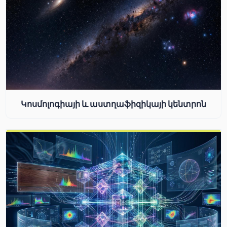
Կոսմոլոգիայի և աստղաֆիզիկայի կենտրոն