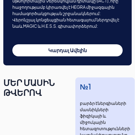
մթնոլորտային Չերենկովյան դիտակը (IACT), որը
հաջողությամբ կիրառվել է HEGRA միջազգային
համագործակցության շրջանակներում:
Վերոնշյալ կոնցեպցիան հետագայում ներդրվել է
նաև MAGIC և H.E.S.S. գիտափորձերում:
Կարդալ Ավելին
ՄԵՐ ՄԱՍԻՆ
№1
ԹՎԵՐՈՎ
բարձր էներգիաների
մասնիկների
ֆիզիկայի և
միջուկային
հետազոտությունների
​​​​կազմակերպությունը