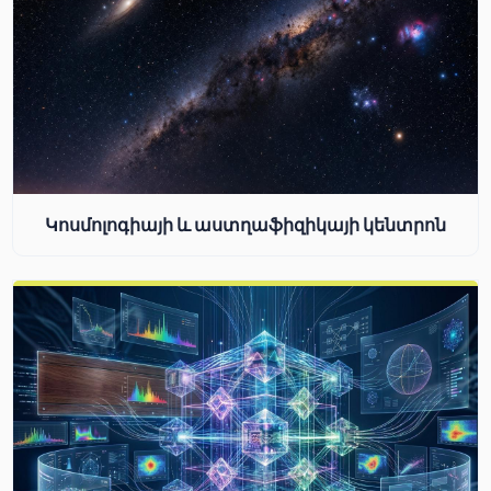
Կոսմոլոգիայի և աստղաֆիզիկայի կենտրոն