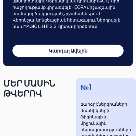
մթնոլորտային Չերենկովյան դիտակը (IACT), որը
հաջողությամբ կիրառվել է HEGRA միջազգային
համագործակցության շրջանակներում:
Վերոնշյալ կոնցեպցիան հետագայում ներդրվել է
նաև MAGIC և H.E.S.S. գիտափորձերում:
Կարդալ Ավելին
ՄԵՐ ՄԱՍԻՆ
№1
ԹՎԵՐՈՎ
բարձր էներգիաների
մասնիկների
ֆիզիկայի և
միջուկային
հետազոտությունների
​​​​կազմակերպությունը