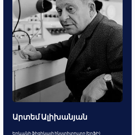
Արտեմ Ալիխանյան
Երևանի ֆիզիկայի ինստիտուտը (ԵրՖԻ)