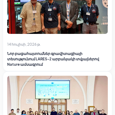
14 հուլիսի, 2026 թ.
Նոր բացահայտումներ գրավիտացիայի
տեսությունում LARES-2 արբանյակի տվյալներով
Nature ամսագրում