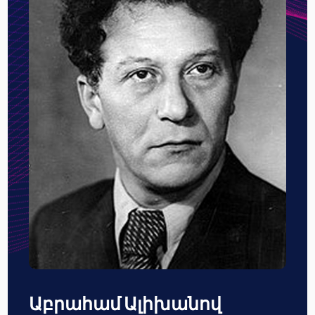
Աբրահամ Ալիխանով