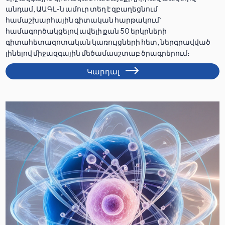
անդամ, ԱԱԳԼ-ն ամուր տեղ է զբաղեցնում
համաշխարհային գիտական հարթակում՝
համագործակցելով ավելի քան 50 երկրների
գիտահետազոտական կառույցների հետ, ներգրավված
լինելով միջազգային մեծամասշտաբ ծրագրերում։
Կարդալ