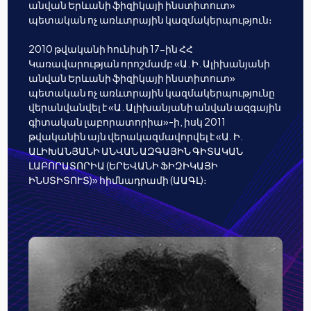
անվան Երևանի ֆիզիկայի ինստիտուտ»
պետական ոչ առևտրային կազմակերպություն։
2010 թվականի հունիսի 17-ին ՀՀ
Կառավարության որոշմամբ «Ա. Ի. Ալիխանյանի
անվան Երևանի ֆիզիկայի ինստիտուտ»
պետական ոչ առևտրային կազմակերպությունը
վերանվանվել է «Ա. Ալիխանյանի անվան ազգային
գիտական լաբորատորիա»-ի, իսկ 2011
թվականին այն վերակազմավորվել է «Ա. Ի.
ԱԼԻԽԱՆՅԱՆԻ ԱՆՎԱՆ ԱԶԳԱՅԻՆ ԳԻՏԱԿԱՆ
ԼԱԲՈՐԱՏՈՐԻԱ (ԵՐԵՎԱՆԻ ՖԻԶԻԿԱՅԻ
ԻՆՍՏԻՏՈՒՏ)» հիմնադրամի (ԱԱԳԼ)։