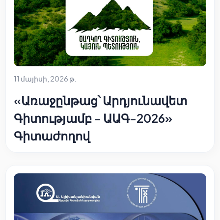
11 մայիսի, 2026 թ.
«Առաջընթաց՝ Արդյունավետ
Գիտությամբ – ԱԱԳ-2026»
Գիտաժողով