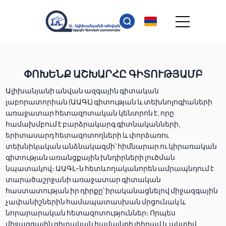
ՓՈԽԵՆՔ ԱՇԽԱՐՀԸ ԳԻՏՈՒԹՅԱՄԲ
Ալիխանյանի անվան ազգային գիտական
լաբորատորիան (ԱԱԳԼ) գիտության և տեխնոլոգիաների
առաջատար հետազոտական կենտրոն է, որը
համախմբում է բարձրակարգ գիտնականների,
երիտասարդ հետազոտողների և փորձառու
տեխնիկական անձնակազմի՝ հիմնարար ու կիրառական
գիտության առանցքային խնդիրների լուծման
նպատակով։ ԱԱԳԼ-ն հետևողականորեն ամրապնդում է
տարածաշրջանի առաջատար գիտական
հաստատության իր դիրքը՝ իրականացնելով միջազգային
չափանիշներին համապատասխան մրցունակ և
նորարարական հետազոտություններ։ Որպես
միջազգային գիտական համայնքի լիիրավ և ակտիվ