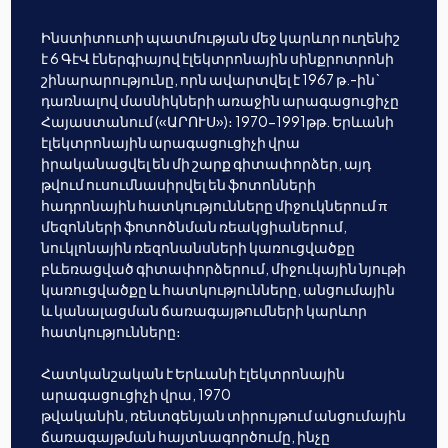
Ինստիտուտի պատմության մեջ կարևոր ուղենիշ
է 6 ԳէՎ էներգիայով էլեկտրոնային սինքրոտրոնի
շինարարությունը, որն ավարտվել է 1967 թ.-ին`
դառնալով մասնիկների առաջին արագացուցիչը
Հայաստանում («ԱՐՈՒՍ»)։ 1970-1991թթ. Երևանի
էլեկտրոնային արագացուցիչի վրա
իրականացվել են մի շարք գիտափորձեր, այդ
թվում ուսումնասիրվել են ֆոտոնների
հադրոնային հատկությունները միջուկներում π
մեզոնների ֆոտոծնման ռեակցիաներում,
նուկլոնային ռեզոնանսների կառուցվածքը
բևեռացված գիտափորձերում, միջուկային նյութի
կառուցվածքը և հատկությունները, անցումային
և կանալացման ճառագայթումների կարևոր
հատկությունները։
Հատկանշական է Երևանի էլեկտրոնային
արագացուցիչի վրա, 1970
թվականին, ռենտգենյան տիրույթում անցումային
ճառագայթման հայտնագործումը, ինչը