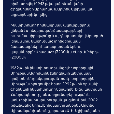
հիմնադրվել է 1943 թվականին անվանի
ֆիզիկոսներ Աբրահամ և Արտեմ Ալիխանյան
եղբայրների կողմից:
Ինստիտուտի հիմնադրման ակունքներում
ընկած է տիեզերական ճառագայթների
ուսումնասիրությունը և այդ նպատակով Արագած
լեռան վրա կառուցված տիեզերական
ճառագայթների հետազոտման երկու
կայանները՝ «Արագած» (3200մ) և «Նոր Ամբերդ»
(2000մ)։
1962 թ.-ին ինստիտուտը անցել է Խորհրդային
Միության Ատոմային էներգիայի պետական
կոմիտեի ենթակայության տակ: Խորհրդային
Միության փլուզումից հետո, 1992 թ․-ին Երևանի
ֆիզիկայի ինստիտուտը ներառվել է Հայաստանի
Հանրապետության արդյունաբերության և
առևտրի նախարարության կազմում, իսկ 2002
թվականից կրում է հիմնադիր տնօրեն Արտեմ
Ալիխանյանի անունը, որպես «Ա. Ի. Ալիխանյանի