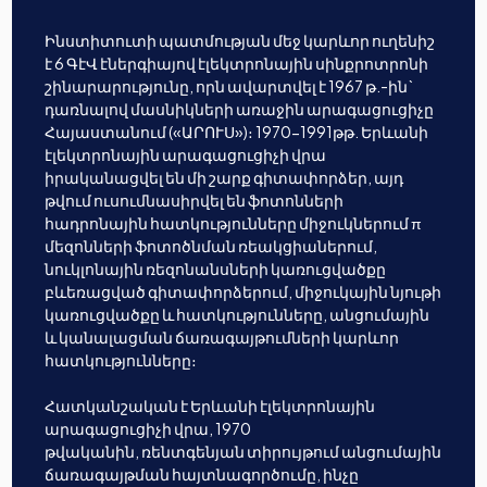
Ինստիտուտի պատմության մեջ կարևոր ուղենիշ
է 6 ԳէՎ էներգիայով էլեկտրոնային սինքրոտրոնի
շինարարությունը, որն ավարտվել է 1967 թ.-ին`
դառնալով մասնիկների առաջին արագացուցիչը
Հայաստանում («ԱՐՈՒՍ»)։ 1970-1991թթ. Երևանի
էլեկտրոնային արագացուցիչի վրա
իրականացվել են մի շարք գիտափորձեր, այդ
թվում ուսումնասիրվել են ֆոտոնների
հադրոնային հատկությունները միջուկներում π
մեզոնների ֆոտոծնման ռեակցիաներում,
նուկլոնային ռեզոնանսների կառուցվածքը
բևեռացված գիտափորձերում, միջուկային նյութի
կառուցվածքը և հատկությունները, անցումային
և կանալացման ճառագայթումների կարևոր
հատկությունները։
Հատկանշական է Երևանի էլեկտրոնային
արագացուցիչի վրա, 1970
թվականին, ռենտգենյան տիրույթում անցումային
ճառագայթման հայտնագործումը, ինչը