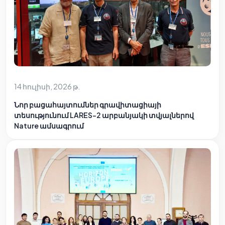
14 հուլիսի, 2026 թ.
Նոր բացահայտումներ գրավիտացիայի
տեսությունում LARES-2 արբանյակի տվյալներով
Nature ամսագրում