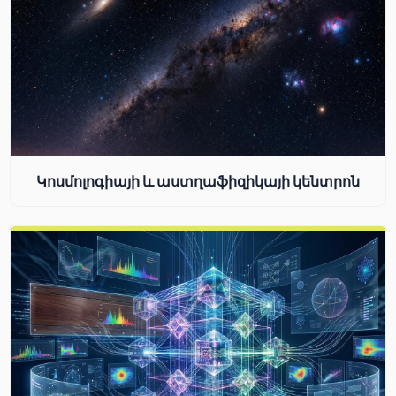
Կոսմոլոգիայի և աստղաֆիզիկայի կենտրոն