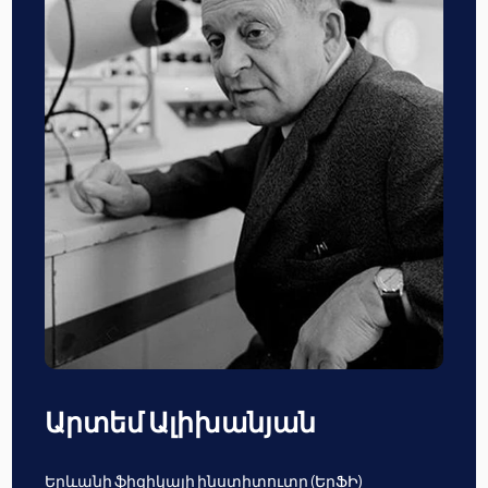
Արտեմ Ալիխանյան
Երևանի ֆիզիկայի ինստիտուտը (ԵրՖԻ)