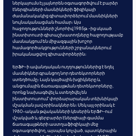
ներկայումս էլ լայնորեն օգտագործվում է բարձր
էներգիաների մասնիկների ֆիզիկայի
ժամանակակից գիտափորձերում մասնիկների
նույնականացման համար։ Այս
հաջողությունների շնորհիվ 1985թ.-ից սկսած
ինստիտուտի գիտաշխատողները հաջողությամբ
մասնակցում են միջազգային խոշոր
համագործակցությունների շրջանակներում
իրականացվող գիտափորձերին։
ԵրՖԻ-ի ավանդական ուղղություններից է եղել
մասնիկներ գրանցող նոր դետեկտորների
ստեղծումը։ Լայն կայծային խցիկները և
անցումային ճառագայթման դետեկտորները,
որոնք նախագծվել և ստեղծվել են
ինստիտուտում՝ փորձարարական տեխնիկայի
մշակման լավ օրինակներ են։ Մեկ այլ օրինակ է
1980-ական թվականների կեսերին ԵրՖԻ-ում
մշակված և գերբարձր էներգիայի գամմա
ճառագայթների աստղաֆիզիկայի մեջ
օգտագործվող, այսպես կոչված, պատկերային