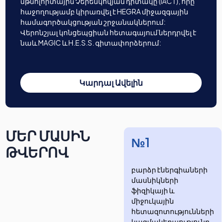
մթնոլորտային Չերենկովյան դիտակը (IACT), որը
հաջողությամբ կիրառվել է HEGRA միջազգային
համագործակցության շրջանակներում:
Վերոնշյալ կոնցեպցիան հետագայում ներդրվել է
նաև MAGIC և H.E.S.S. գիտափորձերում:
Կարդալ Ավելին
ՄԵՐ ՄԱՍԻՆ
№1
ԹՎԵՐՈՎ
բարձր էներգիաների
մասնիկների
ֆիզիկայի և
միջուկային
հետազոտությունների
​​​​կազմակերպությունը