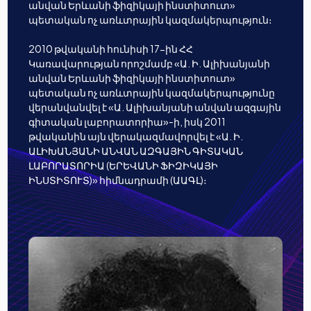
անվան Երևանի ֆիզիկայի ինստիտուտ»
պետական ոչ առևտրային կազմակերպություն։
2010 թվականի հունիսի 17-ին ՀՀ
Կառավարության որոշմամբ «Ա. Ի. Ալիխանյանի
անվան Երևանի ֆիզիկայի ինստիտուտ»
պետական ոչ առևտրային կազմակերպությունը
վերանվանվել է «Ա. Ալիխանյանի անվան ազգային
գիտական լաբորատորիա»-ի, իսկ 2011
թվականին այն վերակազմավորվել է «Ա. Ի.
ԱԼԻԽԱՆՅԱՆԻ ԱՆՎԱՆ ԱԶԳԱՅԻՆ ԳԻՏԱԿԱՆ
ԼԱԲՈՐԱՏՈՐԻԱ (ԵՐԵՎԱՆԻ ՖԻԶԻԿԱՅԻ
ԻՆՍՏԻՏՈՒՏ)» հիմնադրամի (ԱԱԳԼ)։