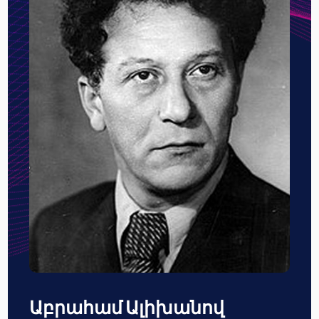
Աբրահամ Ալիխանով