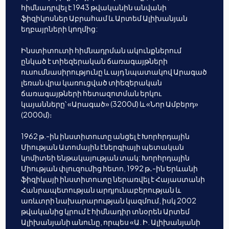
հիմնադրվել է 1943 թվականին անվանի
ֆիզիկոսներ Աբրահամ և Արտեմ Ալիխանյան
եղբայրների կողմից:
Ինստիտուտի հիմնադրման ակունքներում
ընկած է տիեզերական ճառագայթների
ուսումնասիրությունը և այդ նպատակով Արագած
լեռան վրա կառուցված տիեզերական
ճառագայթների հետազոտման երկու
կայանները՝ «Արագած» (3200մ) և «Նոր Ամբերդ»
(2000մ)։
1962 թ.-ին ինստիտուտը անցել է Խորհրդային
Միության Ատոմային էներգիայի պետական
կոմիտեի ենթակայության տակ: Խորհրդային
Միության փլուզումից հետո, 1992 թ․-ին Երևանի
ֆիզիկայի ինստիտուտը ներառվել է Հայաստանի
Հանրապետության արդյունաբերության և
առևտրի նախարարության կազմում, իսկ 2002
թվականից կրում է հիմնադիր տնօրեն Արտեմ
Ալիխանյանի անունը, որպես «Ա. Ի. Ալիխանյանի