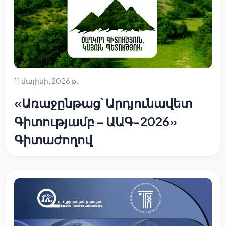
11 մայիսի, 2026 թ.
«Առաջընթաց՝ Արդյունավետ
Գիտությամբ – ԱԱԳ-2026»
Գիտաժողով