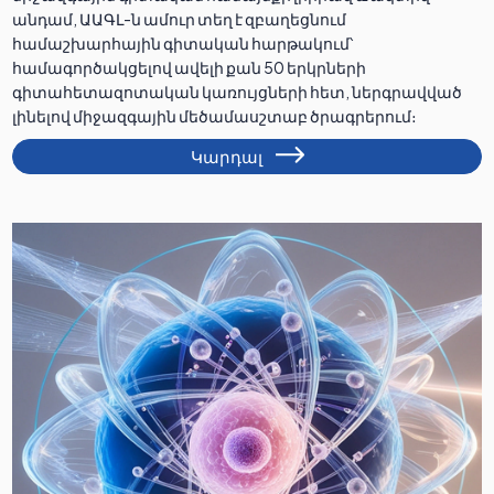
անդամ, ԱԱԳԼ-ն ամուր տեղ է զբաղեցնում
համաշխարհային գիտական հարթակում՝
համագործակցելով ավելի քան 50 երկրների
գիտահետազոտական կառույցների հետ, ներգրավված
լինելով միջազգային մեծամասշտաբ ծրագրերում։
Կարդալ