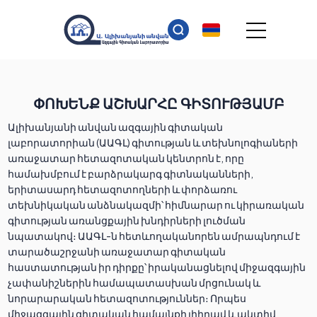
ՓՈԽԵՆՔ ԱՇԽԱՐՀԸ ԳԻՏՈՒԹՅԱՄԲ
Ալիխանյանի անվան ազգային գիտական
լաբորատորիան (ԱԱԳԼ) գիտության և տեխնոլոգիաների
առաջատար հետազոտական կենտրոն է, որը
համախմբում է բարձրակարգ գիտնականների,
երիտասարդ հետազոտողների և փորձառու
տեխնիկական անձնակազմի՝ հիմնարար ու կիրառական
գիտության առանցքային խնդիրների լուծման
նպատակով։ ԱԱԳԼ-ն հետևողականորեն ամրապնդում է
տարածաշրջանի առաջատար գիտական
հաստատության իր դիրքը՝ իրականացնելով միջազգային
չափանիշներին համապատասխան մրցունակ և
նորարարական հետազոտություններ։ Որպես
միջազգային գիտական համայնքի լիիրավ և ակտիվ