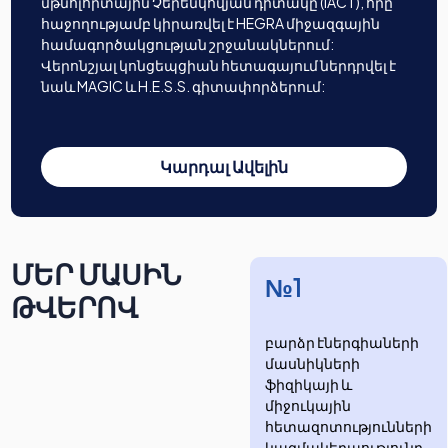
մթնոլորտային Չերենկովյան դիտակը (IACT), որը
հաջողությամբ կիրառվել է HEGRA միջազգային
համագործակցության շրջանակներում:
Վերոնշյալ կոնցեպցիան հետագայում ներդրվել է
նաև MAGIC և H.E.S.S. գիտափորձերում:
Կարդալ Ավելին
ՄԵՐ ՄԱՍԻՆ
№1
ԹՎԵՐՈՎ
բարձր էներգիաների
մասնիկների
ֆիզիկայի և
միջուկային
հետազոտությունների
​​​​կազմակերպությունը