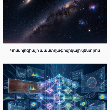
Կոսմոլոգիայի և աստղաֆիզիկայի կենտրոն