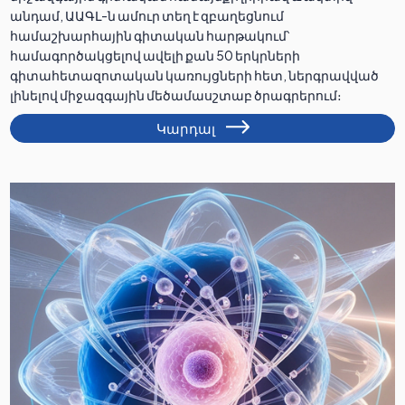
անդամ, ԱԱԳԼ-ն ամուր տեղ է զբաղեցնում
համաշխարհային գիտական հարթակում՝
համագործակցելով ավելի քան 50 երկրների
գիտահետազոտական կառույցների հետ, ներգրավված
լինելով միջազգային մեծամասշտաբ ծրագրերում։
Կարդալ