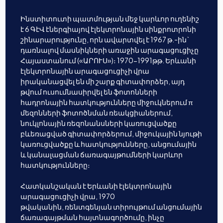
Ինստիտուտի պատմության մեջ կարևոր ուղենիշ
է 6 ԳէՎ էներգիայով էլեկտրոնային սինքրոտրոնի
շինարարությունը, որն ավարտվել է 1967 թ.-ին`
դառնալով մասնիկների առաջին արագացուցիչը
Հայաստանում («ԱՐՈՒՍ»)։ 1970-1991թթ. Երևանի
էլեկտրոնային արագացուցիչի վրա
իրականացվել են մի շարք գիտափորձեր, այդ
թվում ուսումնասիրվել են ֆոտոնների
հադրոնային հատկությունները միջուկներում π
մեզոնների ֆոտոծնման ռեակցիաներում,
նուկլոնային ռեզոնանսների կառուցվածքը
բևեռացված գիտափորձերում, միջուկային նյութի
կառուցվածքը և հատկությունները, անցումային
և կանալացման ճառագայթումների կարևոր
հատկությունները։
Հատկանշական է Երևանի էլեկտրոնային
արագացուցիչի վրա, 1970
թվականին, ռենտգենյան տիրույթում անցումային
ճառագայթման հայտնագործումը, ինչը