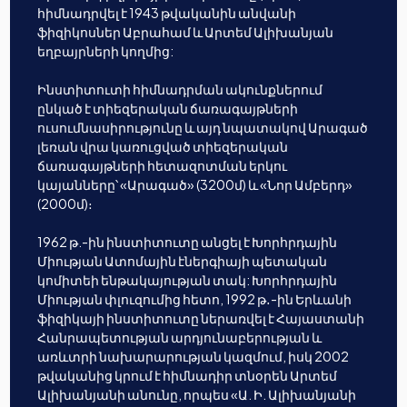
հիմնադրվել է 1943 թվականին անվանի
ֆիզիկոսներ Աբրահամ և Արտեմ Ալիխանյան
եղբայրների կողմից:
Ինստիտուտի հիմնադրման ակունքներում
ընկած է տիեզերական ճառագայթների
ուսումնասիրությունը և այդ նպատակով Արագած
լեռան վրա կառուցված տիեզերական
ճառագայթների հետազոտման երկու
կայանները՝ «Արագած» (3200մ) և «Նոր Ամբերդ»
(2000մ)։
1962 թ.-ին ինստիտուտը անցել է Խորհրդային
Միության Ատոմային էներգիայի պետական
կոմիտեի ենթակայության տակ: Խորհրդային
Միության փլուզումից հետո, 1992 թ․-ին Երևանի
ֆիզիկայի ինստիտուտը ներառվել է Հայաստանի
Հանրապետության արդյունաբերության և
առևտրի նախարարության կազմում, իսկ 2002
թվականից կրում է հիմնադիր տնօրեն Արտեմ
Ալիխանյանի անունը, որպես «Ա. Ի. Ալիխանյանի