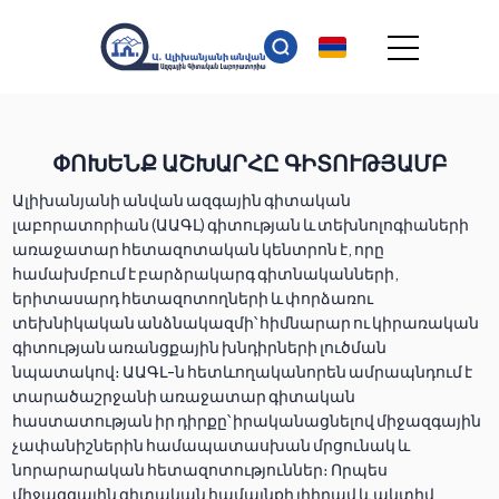
ՓՈԽԵՆՔ ԱՇԽԱՐՀԸ ԳԻՏՈՒԹՅԱՄԲ
Ալիխանյանի անվան ազգային գիտական
լաբորատորիան (ԱԱԳԼ) գիտության և տեխնոլոգիաների
առաջատար հետազոտական կենտրոն է, որը
համախմբում է բարձրակարգ գիտնականների,
երիտասարդ հետազոտողների և փորձառու
տեխնիկական անձնակազմի՝ հիմնարար ու կիրառական
գիտության առանցքային խնդիրների լուծման
նպատակով։ ԱԱԳԼ-ն հետևողականորեն ամրապնդում է
տարածաշրջանի առաջատար գիտական
հաստատության իր դիրքը՝ իրականացնելով միջազգային
չափանիշներին համապատասխան մրցունակ և
նորարարական հետազոտություններ։ Որպես
միջազգային գիտական համայնքի լիիրավ և ակտիվ