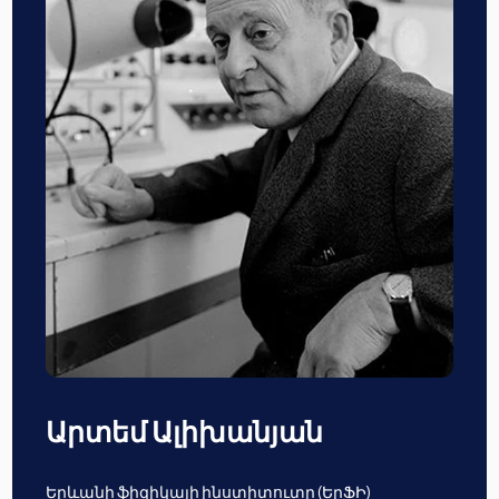
Արտեմ Ալիխանյան
Երևանի ֆիզիկայի ինստիտուտը (ԵրՖԻ)