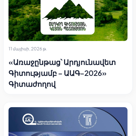
11 մայիսի, 2026 թ.
«Առաջընթաց՝ Արդյունավետ
Գիտությամբ – ԱԱԳ-2026»
Գիտաժողով