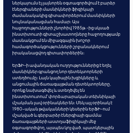
ներկայումս էլ լայնորեն օգտագործվում է բարձր
էներգիաների մասնիկների ֆիզիկայի
ժամանակակից գիտափորձերում մասնիկների
նույնականացման համար։ Այս
հաջողությունների շնորհիվ 1985թ.-ից սկսած
ինստիտուտի գիտաշխատողները հաջողությամբ
մասնակցում են միջազգային խոշոր
համագործակցությունների շրջանակներում
իրականացվող գիտափորձերին։
ԵրՖԻ-ի ավանդական ուղղություններից է եղել
մասնիկներ գրանցող նոր դետեկտորների
ստեղծումը։ Լայն կայծային խցիկները և
անցումային ճառագայթման դետեկտորները,
որոնք նախագծվել և ստեղծվել են
ինստիտուտում՝ փորձարարական տեխնիկայի
մշակման լավ օրինակներ են։ Մեկ այլ օրինակ է
1980-ական թվականների կեսերին ԵրՖԻ-ում
մշակված և գերբարձր էներգիայի գամմա
ճառագայթների աստղաֆիզիկայի մեջ
օգտագործվող, այսպես կոչված, պատկերային