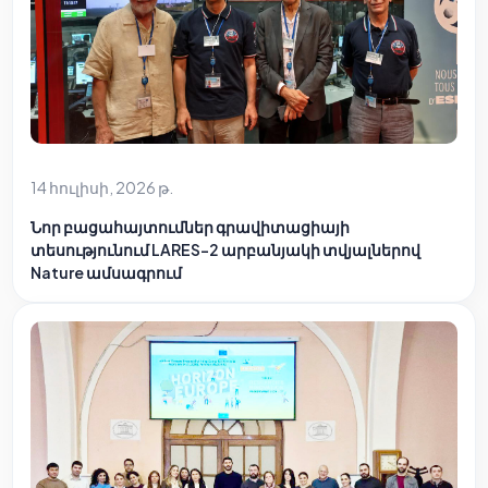
14 հուլիսի, 2026 թ.
Նոր բացահայտումներ գրավիտացիայի
տեսությունում LARES-2 արբանյակի տվյալներով
Nature ամսագրում