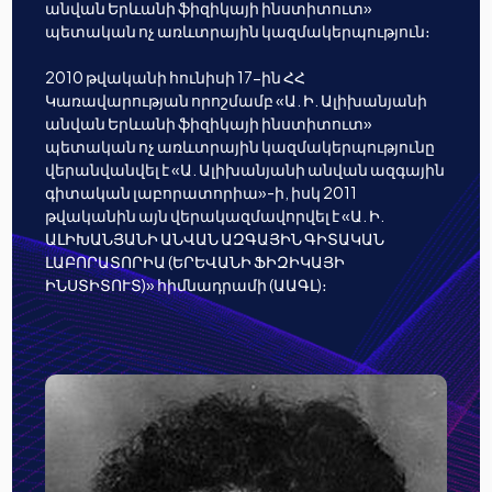
անվան Երևանի ֆիզիկայի ինստիտուտ»
պետական ոչ առևտրային կազմակերպություն։
2010 թվականի հունիսի 17-ին ՀՀ
Կառավարության որոշմամբ «Ա. Ի. Ալիխանյանի
անվան Երևանի ֆիզիկայի ինստիտուտ»
պետական ոչ առևտրային կազմակերպությունը
վերանվանվել է «Ա. Ալիխանյանի անվան ազգային
գիտական լաբորատորիա»-ի, իսկ 2011
թվականին այն վերակազմավորվել է «Ա. Ի.
ԱԼԻԽԱՆՅԱՆԻ ԱՆՎԱՆ ԱԶԳԱՅԻՆ ԳԻՏԱԿԱՆ
ԼԱԲՈՐԱՏՈՐԻԱ (ԵՐԵՎԱՆԻ ՖԻԶԻԿԱՅԻ
ԻՆՍՏԻՏՈՒՏ)» հիմնադրամի (ԱԱԳԼ)։