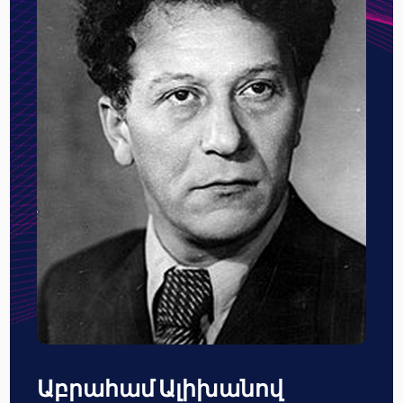
Աբրահամ Ալիխանով